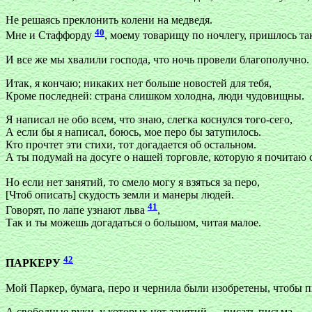
Не решаясь преклонить колени на медведя.
40
Мне и Стаффорду
, моему товарищу по ночлегу, пришлось та
И все же мы хвалили господа, что ночь провели благополучно.
Итак, я кончаю; никаких нет больше новостей для тебя,
Кроме последней: страна слишком холодна, люди чудовищны.
Я написал не обо всем, что знаю, слегка коснулся того-сего,
А если бы я написал, боюсь, мое перо бы затупилось.
Кто прочтет эти стихи, тот догадается об остальном.
А ты подумай на досуге о нашей торговле, которую я почитаю
Но если нет занятий, то смело могу я взяться за перо,
[Чтоб описать] скудость земли и манеры людей.
41
Говорят, по лапе узнают льва
,
Так и ты можешь догадаться о большом, читая малое.
42
ПАРКЕРУ
Мой Паркер, бумага, перо и чернила были изобретены, чтобы п
А свободные руки, у которых нет занятий,— писать письма
.