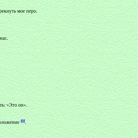
рекнуть мое перо.
нас.
ть: «Это он».
44
положение
.