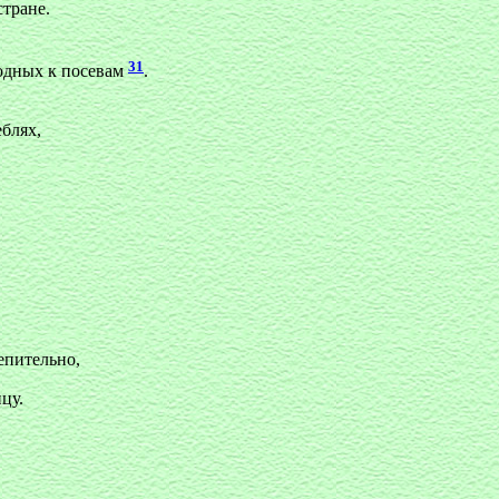
стране.
31
годных к посевам
.
еблях,
лепительно,
цу.