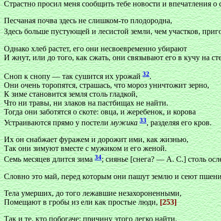
Страстно просил меня сообщить тебе новости и впечатления о 
Песчаная почва здесь не слишком-то плодородна,
Здесь больше пустующей и лесистой земли, чем участков, при
Однако хлеб растет, его они несвоевременно убирают
И жнут, или до того, как сжать, они связывают его в кучу на ст
32
Сноп к снопу — так сушится их урожай
.
Они очень торопятся, страшась, что мороз уничтожит зерно,
К зиме становится земля столь гладкой,
Что ни травы, ни злаков на пастбищах не найти.
Тогда они заботятся о скоте: овца, и жеребенок, и корова
33
Устраиваются прямо у постели
мужика
, разделяя его кров.
Их он снабжает фуражем и дорожит ими, как жизнью,
Так они зимуют вместе с мужиком и его женой.
34
Семь месяцев длится зима
; сиянье [снега? — А. С.] столь ос
Словно это май, перед которым они пашут землю и сеют пшени
Тела умерших, до того лежавшие незахороненными,
Помещают в гробы из ели как простые люди,
[253]
Так и те, кто побогаче; причину этого легко найти,