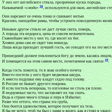
У них нет английского стекла, прозрачные куски породы,
38
Называемой «
слюда
»
, используются для окон, английское сте
Они нарезают ее очень тонко и сшивают нитью
Красиво, наподобие рамы, чтобы устроить повседневную жизн
Никакое другое стекло не даст лучше света, поверь,
А порода эта недорога, цена ее совсем незначительна.
Главнейшее место у них то, где висит их бог.
Хозяин дома сам не сядет там никогда,
Лишь когда приходит лучший гость, он отводит его на это мест
Пришедший должен поклониться богу до земли, касаясь лицом
39
И помещается на этом самом месте, почитаемом как святое
.
Когда гость ложится, то в знак особого почета
Вместо постели у него будет медвежья шкура,
А вместо подушки ему кладут седло под голову.
В России не бывает другого покрова.
И если постель нехороша, то изголовье не столь уж плохо.
Я недоумевал часто, что заставляет их так спать.
Ведь в стране много птицы и пера в Избытке;
Разве что оттого, что страна эта груба,
Они боится удовольствия, которое получают их тела.
Я бы не хотел, чтоб ты был с нами и видел, как я стоял в ужасе,