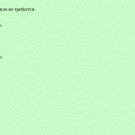
кло не требуется.
ь.
о.
,