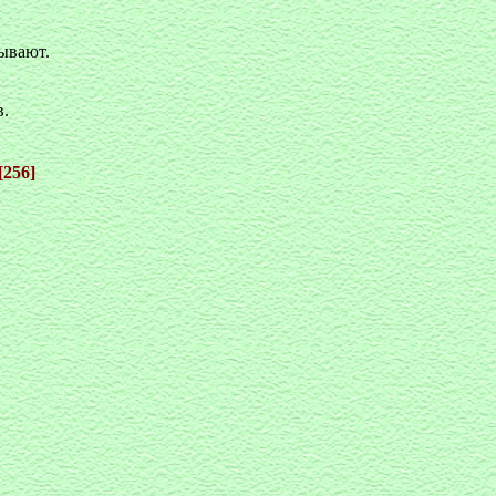
ывают.
в.
[256]