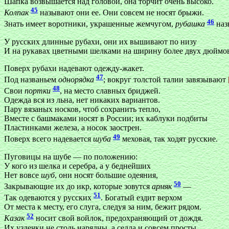
Шапка возвышается над головой, она торчит очень высоко.
45
Колпак
называют они ее. Они совсем не носят брыжи.
46
Знать имеет воротники, украшенные жемчугом,
рубашка
наз
У русских длинные рубахи, они их вышивают по низу
И на рукавах цветными шелками на ширину более двух дюймо
Поверх рубахи надевают одежду-жакет.
47
Под названьем
однорядка
; вокруг толстой талии завязывают
48
Свои
портки
, на место славных бриджей.
Одежда вся из льна, нет никаких вариантов.
Пару вязаных носков, чтоб сохранить тепло,
Вместе с башмаками носят в России; их каблуки подбиты
Пластинками железа, а носок заострен.
49
Поверх всего надевается
шуба
меховая, так ходят русские.
Пуговицы на шубе — по положению:
У кого из шелка и серебра, а у беднейших
Нет вовсе
шуб
, они носят большие одеяния,
50
Закрывающие их до икр, которые зовутся
армяк
—
51
Так одеваются у русских
. Богатый ездит верхом
От места к месту, его слуга, следуя за ним, бежит рядом.
52
Казак
носит свой войлок, предохраняющий от дождя.
Их уздечки не столь нарядны, а седла и совсем просты.