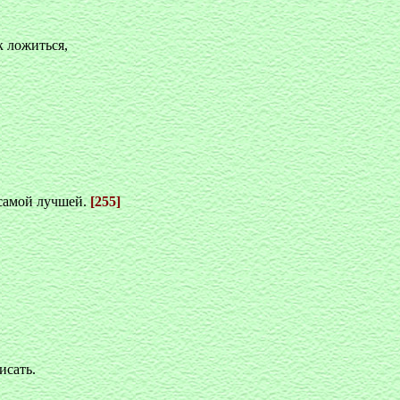
к ложиться,
 самой лучшей.
[255]
исать.