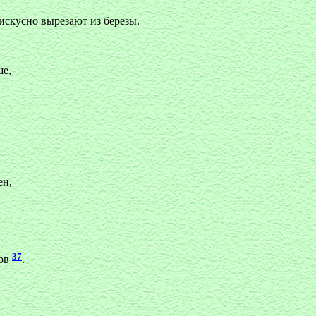
искусно вырезают из березы.
ше,
,
ен,
37
дов
.