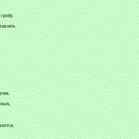
 гробу.
тавлять
улак.
иках,
алится,