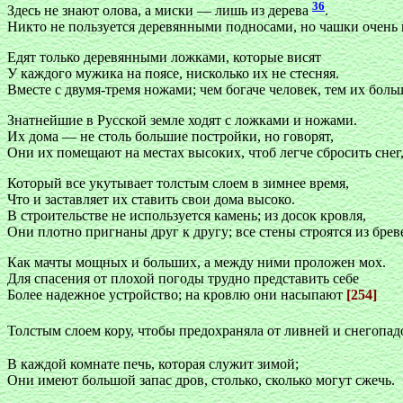
36
Здесь не знают олова, а миски — лишь из дерева
.
Никто не пользуется деревянными подносами, но чашки очень 
Едят только деревянными ложками, которые висят
У каждого мужика на поясе, нисколько их не стесняя.
Вместе с двумя-тремя ножами; чем богаче человек, тем их боль
Знатнейшие в Русской земле ходят с ложками и ножами.
Их дома — не столь большие постройки, но говорят,
Они их помещают на местах высоких, чтоб легче сбросить снег
Который все укутывает толстым слоем в зимнее время,
Что и заставляет их ставить свои дома высоко.
В строительстве не используется камень; из досок кровля,
Они плотно пригнаны друг к другу; все стены строятся из брев
Как мачты мощных и больших, а между ними проложен мох.
Для спасения от плохой погоды трудно представить себе
Более надежное устройство; на кровлю они насыпают
[254]
Толстым слоем кору, чтобы предохраняла от ливней и снегопа
В каждой комнате печь, которая служит зимой;
Они имеют большой запас дров, столько, сколько могут сжечь.