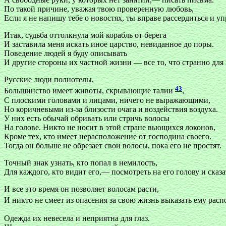
По такой причине, уважая твою проверенную любовь,
Если я не напишу тебе о новостях, ты вправе рассердиться и уп
Итак, судьба оттолкнула мой корабль от берега
И заставила меня искать иное царство, невиданное до поры.
Поведение людей я буду описывать
И другие стороны их частной жизни — все то, что странно для 
Русские люди полнотелы,
43
Большинство имеет животы, скрывающие талии
,
С плоскими головами и лицами, ничего не выражающими,
Но коричневыми из-за близости очага и воздействия воздуха.
У них есть обычай обривать или стричь волосы
На голове. Никто не носит в этой стране вьющихся локонов,
Кроме тех, кто имеет нерасположение от господина своего.
Тогда он больше не обрезает свои волосы, пока его не простят.
Точный знак узнать, кто попал в немилость,
Для каждого, кто видит его,— посмотреть на его голову и сказа
И все это время он позволяет волосам расти,
И никто не смеет из опасения за свою жизнь выказать ему рас
Одежда их невесела и неприятна для глаз
.