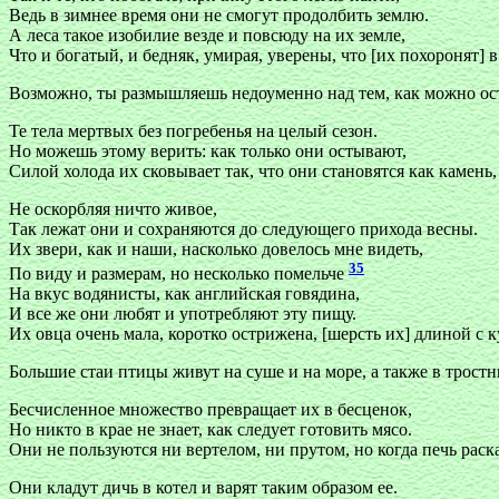
Ведь в зимнее время они не смогут продолбить землю.
А леса такое изобилие везде и повсюду на их земле,
Что и богатый, и бедняк, умирая, уверены, что [их похоронят] в
Возможно, ты размышляешь недоуменно над тем, как можно ос
Те тела мертвых без погребенья на целый сезон.
Но можешь этому верить: как только они остывают,
Силой холода их сковывает так, что они становятся как камень,
Не оскорбляя ничто живое,
Так лежат они и сохраняются до следующего прихода весны.
Их звери, как и наши, насколько довелось мне видеть,
35
По виду и размерам, но несколько помельче
На вкус водянисты, как английская говядина,
И все же они любят и употребляют эту пищу.
Их овца очень мала, коротко острижена, [шерсть их] длиной с к
Большие стаи птицы живут на суше и на море, а также в тростн
Бесчисленное множество превращает их в бесценок,
Но никто в крае не знает, как следует готовить мясо.
Они не пользуются ни вертелом, ни прутом, но когда печь раск
Они кладут дичь в котел и варят таким образом ее.