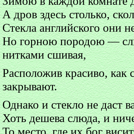
Зимою в каждой комнате д
А дров здесь столько, ско
Стекла английского они не
Но горною породою — сл
нитками сшивая,
Расположив красиво, как 
закрывают.
Однако и стекло не даст в
Хоть дешева слюда, и ниче
То место, где их бог виси