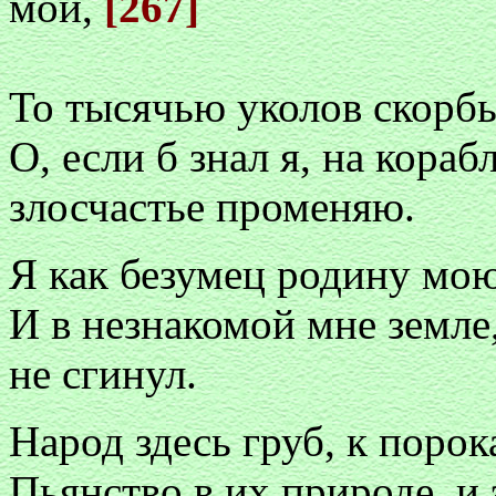
мой,
[267]
То тысячью уколов скорбь
О, если б знал я, на кораб
злосчастье променяю.
Я как безумец родину мо
И в незнакомой мне земле
не сгинул.
Народ здесь груб, к поро
Пьянство в их природе, и