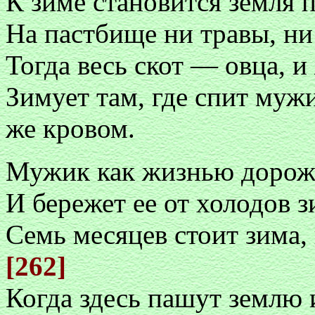
К зиме становится земля 
На пастбище ни травы, ни 
Тогда весь скот — овца, и
Зимует там, где спит мужи
же кровом.
Мужик как жизнью дорожи
И бережет ее от холодов 
Семь месяцев стоит зима, 
[262]
Когда здесь пашут землю 