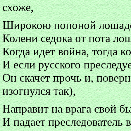
схоже,
Широкою попоной лошадей
Колени седока от пота ло
Когда идет война, тогда к
И если русского преследуе
Он скачет прочь и, поверн
изогнулся так),
Направит на врага свой б
И падает преследователь в