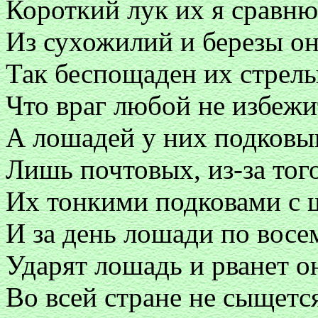
Короткий лук их я сравню
Из сухожилий и березы он
Так беспощаден их стрел
Что враг любой не избежи
А лошадей у них подковы
Лишь почтовых, из-за того
Их тонкими подковами с
И за день лошади по восе
Ударят лошадь и рванет он
Во всей стране не сыщетс