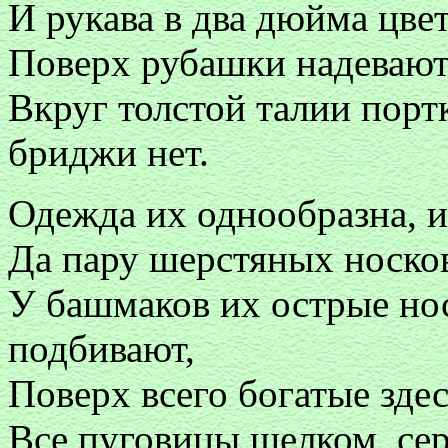
И рукава в два дюйма цв
Поверх рубашки надевают 
Вкруг толстой талии порт
бриджи нет.
Одежда их однообразна, 
Да пару шерстяных носков
У башмаков их острые нос
подбивают,
Поверх всего богатые зде
Все пуговицы шелком, сер