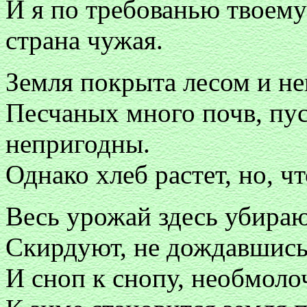
И я по требованью твоему
страна чужая.
Земля покрыта лесом и н
Песчаных много почв, пус
непригодны.
Однако хлеб растет, но, ч
Весь урожай здесь убираю
Скирдуют, не дождавшись,
И сноп к снопу, необмол