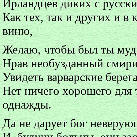
Ирландцев диких с русски
Как тех, так и других и в
виню,
Желаю, чтобы был ты мудр
Нрав необузданный смири,
Увидеть варварские берег
Нет ничего хорошего для т
однажды.
Да не дарует бог неверую
И, будучи больны, они з