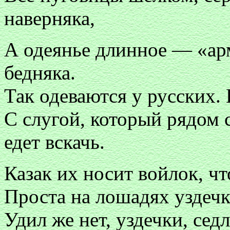
наверняка,
А одеянье длинное — «арм
бедняка.
Так одеваются у русских.
С слугой, который рядом с
едет вскачь.
Казак их носит войлок, чт
Проста на лошадях уздечк
Удил же нет, уздечки, сед