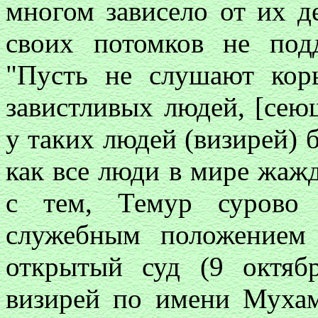
многом зависело от их д
своих потомков не подд
"Пусть не слушают кор
завистливых людей, [сею
у таких людей (визирей) 
как все люди в мире жажд
с тем, Темур сурово 
служебным положением 
открытый суд (9 октяб
визирей по имени Мухам