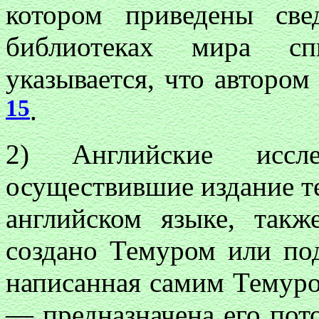
котором приведены св
библиотеках мира сп
указывается, что автором
15
.
2) Английские иссл
осуществившие издание те
английском языке, такж
создано Темуром или под
написанная самим Темуро
— предназначена его пото