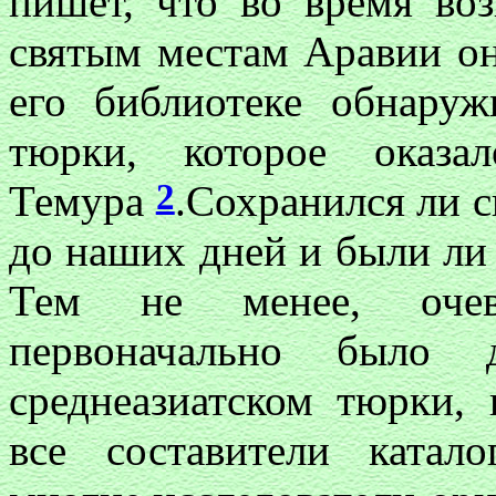
пишет, что во время во
святым местам Аравии о
его библиотеке обнаруж
тюрки, которое оказа
2
Темура
.Сохранился ли 
до наших дней и были ли 
Тем не менее, очев
первоначально было д
среднеазиатском тюрки, 
все составители катал