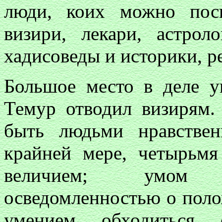
люди, коих можно посв
визири, лекари, астрол
хадисоведы и историки, р
Большое место в деле у
Темур отводил визирям
быть людьми нравстве
крайней мере, четырьмя
величием; умом 
осведомленностью о пол
умением обходиться 