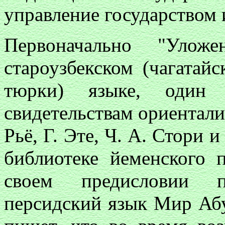
управление государством 
Первоначально "Улож
староузбекском (чагатайс
тюрки) языке, один 
свидетельствам ориентали
Рьё, Г. Эте, Ч. А. Стори и
библиотеке йеменского
своем предисловии п
персидский язык Мир Абу