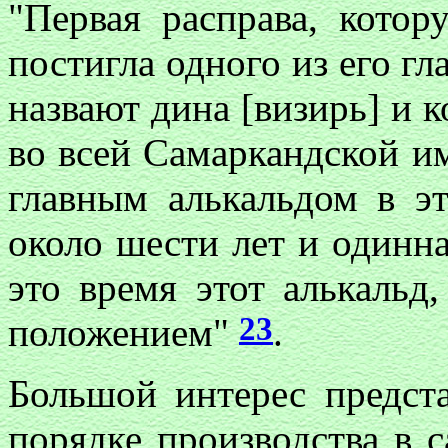
"Первая расправа, котор
постигла одного из его гл
назвают дина [визирь] и 
во всей Самаркандской им
главным алькальдом в эт
около шести лет и одинна
это время этот алькальд,
23
положением"
.
Большой интерес предст
порядке производства в с