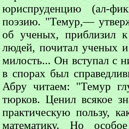
юриспруденцию (ал-фи
поэзию. "Темур,— утвер
об ученых, приблизил к
людей, почитал ученых и
милость... Он вступал с 
в спорах был справедли
Абру читаем: "Темур гл
тюрков. Ценил всякое зн
практическую пользу, ка
математику. Но особо