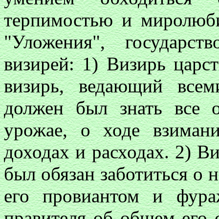
терпимостью и миролюби
"Уложения", государс
визирей: 1) Визирь царст
визирь, ведающий всем
должен был знать все 
урожае, о ходе взиман
доходах и расходах. 2) В
был обязан заботиться о 
его провиантом и фура
правителя об общем его 