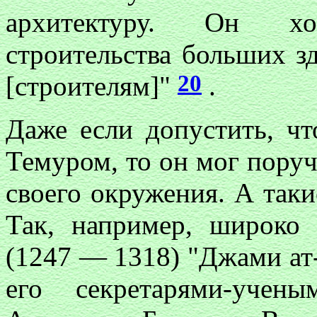
архитектуру. Он х
строительства больших з
20
[строителям]"
.
Даже если допустить, чт
Темуром, то он мог поруч
своего окружения. А так
Так, например, широко
(1247 — 1318) "Джами ат-
его секретарями-уче