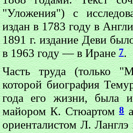
"Уложения") с исследо
издан в 1783 году в Анг
1891 г. издание Деви бы
7
в 1963 году — в Иране
.
Часть труда (только "
которой биография Темур
года его жизни, была 
8
майором К. Стюартом
а
ориенталистом Л. Ланглэ