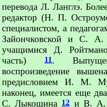
перевода Л. Ланглэ. Более
редактор (Н. П. Остроум
специалистом, а педагога
Зайончковской и С. А.
учащимися Д. Ройтман
11
часть)
. Выпуще
воспроизведение вышен
предисловием И. М. Му
наконец, имеется еще два
12
С. Лыкошина
и В. А.