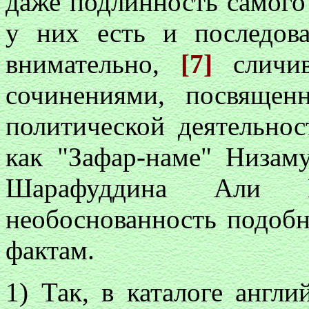
даже подлинность самог
у них есть и последова
внимательно,
[7]
сличи
сочинениями, посвяще
политической деятельнос
как "Зафар-наме" Низам
Шарафуддина Али Й
необоснованность подоб
фактам.
1) Так, в каталоге англи