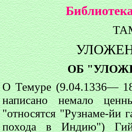
Библиотека
ТА
УЛОЖЕН
ОБ "УЛОЖ
О Темуре (9.04.1336— 18
написано немало ценн
"относятся "Рузнаме-йи г
похода в Индию") Гий