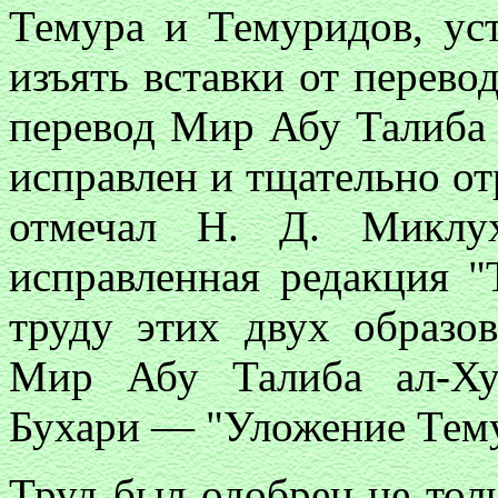
Темура и Темуридов, ус
изъять вставки от перево
перевод Мир Абу Талиба 
исправлен и тщательно отр
отмечал Н. Д. Миклух
исправленная редакция 
труду этих двух образ
Мир Абу Талиба ал-Х
Бухари — "Уложение Тему
Труд был одобрен не тол