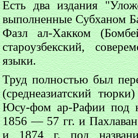
Есть два издания "Улож
выполненные Субханом Б
Фазл ал-Хакком (Бомбе
староузбекский, совер
языки.
Труд полностью был пере
(среднеазиатский тюрки
Юсу-фом ар-Рафии под н
1856 — 57 гг. и Пахлаван
и 1874 г. под назван