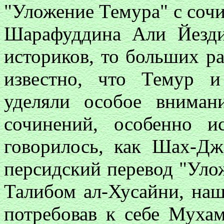
"Уложение Темура" с со
Шарафуддина Али Йез
историков, то больших р
известно, что Темур 
уделяли особое вниман
сочинений, особенно 
говорилось, как Шах-Дж
персидский перевод "Ул
Талибом ал-Хусайни, наш
потребовав к себе Муха