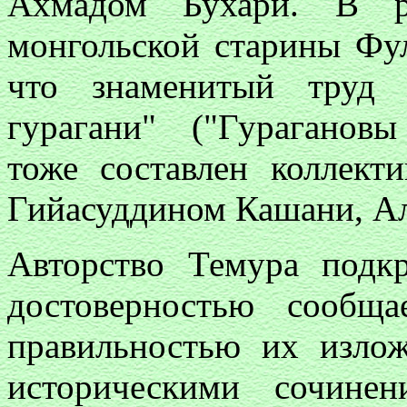
Ахмадом Бухари. В ра
монгольской старины Фул
что знаменитый труд 
гурагани" ("Гураганов
тоже составлен коллект
Гийасуддином Кашани, Ал
Авторство Темура подкр
достоверностью сообщ
правильностью их изло
историческими сочине