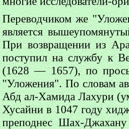
многие исследователи-ори
Переводчиком же "Уложе
является вышеупомянуты
При возвращении из Ара
поступил на службу к 
(1628 — 1657), по прось
"Уложения". По словам а
Абд ал-Хамида Лахури (ум
Хусайни в 1047 году хиджр
преподнес Шах-Джахану 