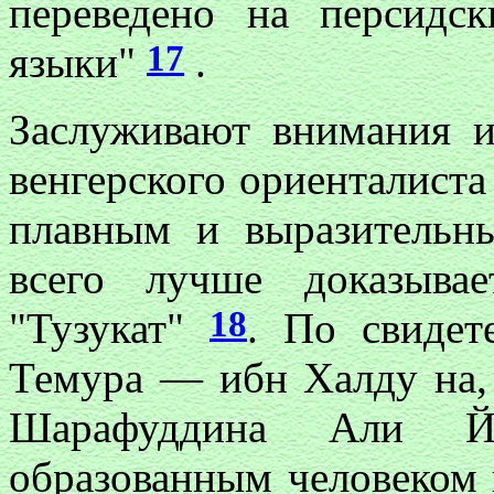
переведено на персидс
17
языки"
.
Заслуживают внимания и
венгерского ориенталиста
плавным и выразительн
всего лучше доказыва
18
"Тузукат"
. По свидет
Темура — ибн Халду на,
Шарафуддина Али 
образованным человеком