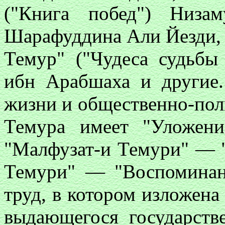
("Книга побед") Низа
Шарафуддина Али Йезди, 
Темур" ("Чудеса судьбы
ибн Арабшаха и другие.
жизни и общественно-пол
Темура имеет "Уложени
"Малфузат-и Темури" — "
Темури" — "Воспоминан
труд, в котором изложена
выдающегося государств