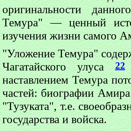
оригинальности данног
Темура" — ценный исто
изучения жизни самого Ам
"Уложение Темура" содер
22
Чагатайского улуса
наставлением Темура пото
частей: биографии Амира
"Тузуката", т.е. своеобра
государства и войска.