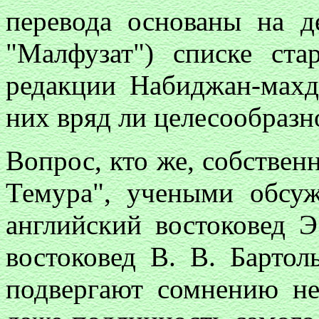
перевода основаны на д
"Малфузат") списке стар
редакции Набиджан-махд
них вряд ли целесообразн
Вопрос, кто же, собствен
Темура", учеными обсуж
английский востоковед Э
востоковед В. В. Бартол
подвергают сомнению не