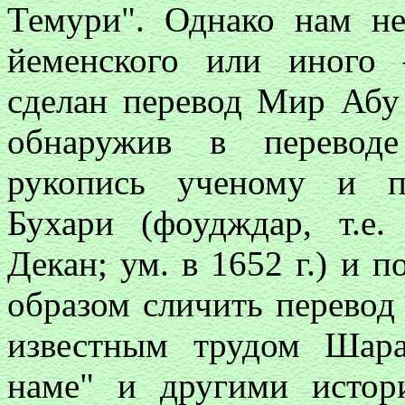
Темури". Однако нам н
йеменского или иного
сделан перевод Мир Абу
обнаружив в переводе
рукопись ученому и 
Бухари (фоудждар, т.е
Декан; ум. в 1652 г.) и
образом сличить перевод
известным трудом Шар
наме" и другими истор