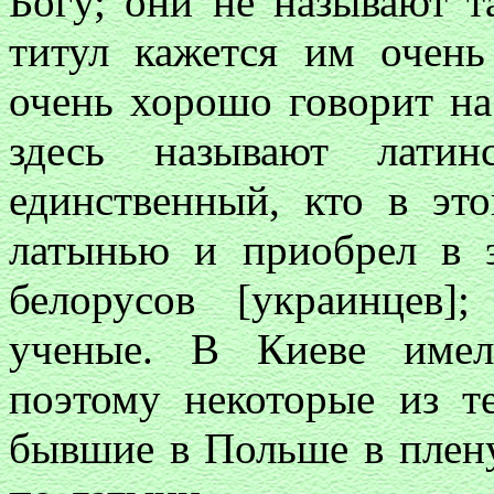
Богу; они не называют та
титул кажется им очен
очень хорошо говорит на
здесь называют лати
единственный, кто в эт
латынью и приобрел в э
белорусов [украинцев]
ученые. В Киеве име
поэтому некоторые из т
бывшие в Польше в плен