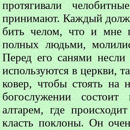
протягивали челобитн
принимают. Каждый долже
бить челом, что и мне 
полных людьми, молилис
Перед его санями несли 
используются в церкви, та
ковер, чтобы стоять на н
богослужении состоит
алтарем, где происходи
класть поклоны. Он очен