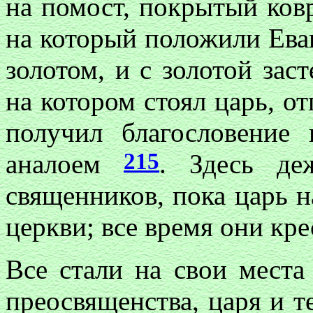
на помост, покрытый ковр
на который положили Еван
золотом, и с золотой зас
на котором стоял царь, отп
получил благословение 
215
аналоем
. Здесь д
священников, пока царь 
церкви; все время они кре
Все стали на свои места
преосвященства, царя и т