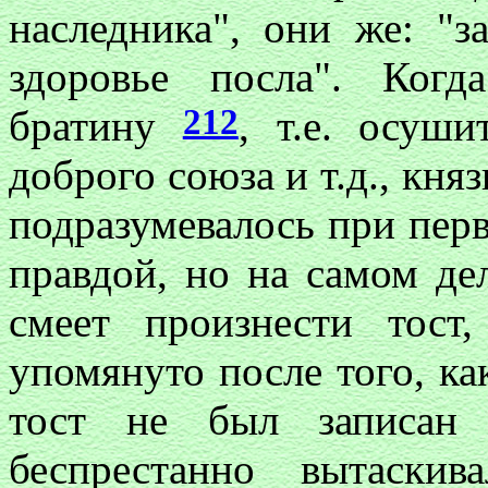
наследника", они же: "з
здоровье посла". Ког
212
братину
, т.е. осуш
доброго союза и т.д., княз
подразумевалось при перв
правдой, но на самом дел
смеет произнести тост
упомянуто после того, ка
тост не был записан 
беспрестанно вытаски