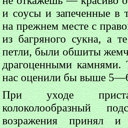
не откажешь — красиво о
и соусы и запеченные в 
на прежнем месте с право
из багряного сукна, а т
петли, были обшиты жемч
драгоценными камнями. 
нас оценили бы выше 5—6
При уходе прист
колоколообразный по
возражения принял и 