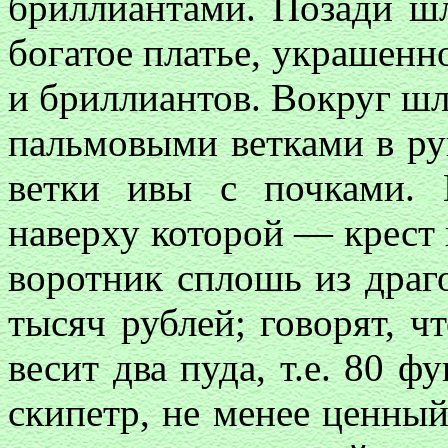
бриллиантами. Позади шл
богатое платье, украшенн
и бриллиантов. Вокруг шл
пальмовыми ветками в рук
ветки ивы с почками. 
наверху которой — крест
воротник сплошь из драг
тысяч рублей; говорят, ч
весит два пуда, т.е. 80 ф
скипетр, не менее ценный