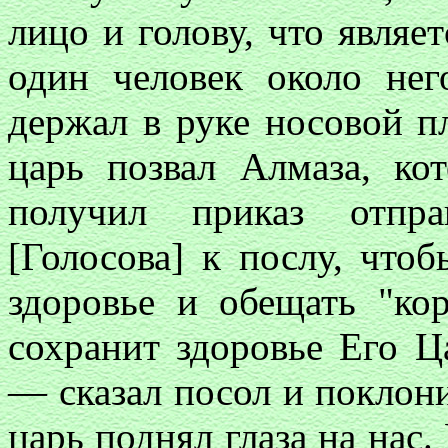
лицо и голову, что являе
один человек около нег
держал в руке носовой пл
царь позвал Алмаза, ко
получил приказ отпра
[Голосова] к послу, что
здоровье и обещать "кор
сохранит здоровье Его Ца
— сказал посол и поклони
царь поднял глаза на нас.