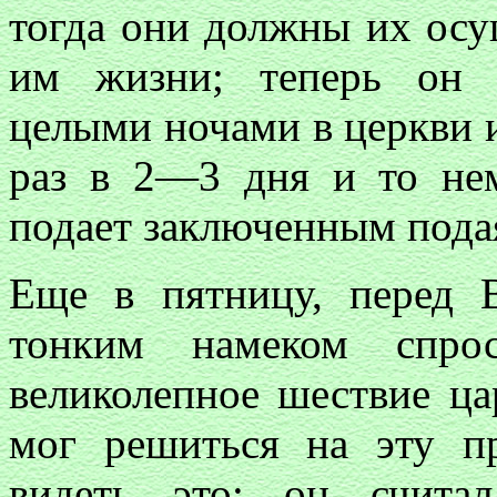
тогда они должны их осу
им жизни; теперь он о
целыми ночами в церкви и
раз в 2—3 дня и то не
подает заключенным пода
Еще в пятницу, перед 
тонким намеком спрос
великолепное шествие ца
мог решиться на эту п
видеть это; он счита