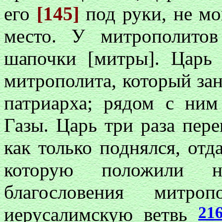
его
[145]
под руки, не мо
место. У митрополитов
шапочки [митры]. Царь 
митрополита, который зан
патриарха; рядом с ни
Газы. Царь три раза пере
как только поднялся, отд
которую положили н
благословения мит
21
иерусалимскую ветвь