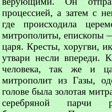
верующими. Он отпра
процессией, а затем с н
где происходила цере
митрополиты, епископы —
царя. Кресты, хоругви, и
утвари несли впереди. 
человека, так же и ц
митрополит из Газы, од
голове была золотая митра
серебряной парчи 