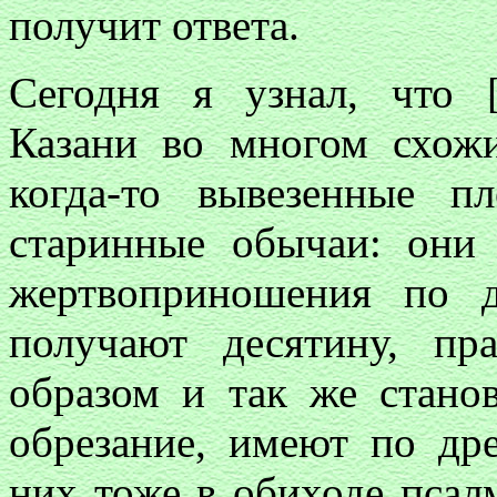
получит ответа.
Сегодня я узнал, что [
Казани во многом схожи
когда-то вывезенные пл
старинные обычаи: они
жертвоприношения по 
получают десятину, пр
образом и так же стано
обрезание, имеют по д
них тоже в обиходе псал