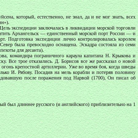
ена, который, естественно, не знал, да и не мог знать, всех
ин»).
 Цель экспедиции заключалась в ликвидации морской торговли
ватить Архангельск — единственный морской порт России — и
т. Подготовка экспедиции лично контролировалась королем
Север была превосходно оснащена. Эскадра состояла из семи
пехоты для десанта).
ова, командира пограничного караула капитана Н. Крыкова и
у. Все трое отказались. Д. Борисов все же рассказал о новой
 огонь крепостной артиллерии. Уже во время боя, когда шведы
лько И. Рябову. Посадив на мель корабли и потеряв половину
ледовавшую после поражения под Нарвой (1700), Он писал об
ый был длиннее русского (и английского) приблизительно на 1