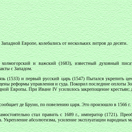
 Западной Европе, колебались от нескольких литров до десяти.
лмогорский и важский (1683), известный духовный писател
акты с Западом.
ь (1533) и первый русский царь (1547) Пытался укрепить це
едены реформы управления и суда. Покорил последние оплоты Зо
дной Европы. При Иване IV усилилось закрепощение крестьян; д
сообщает де Бруин, по повелению царя. Это произошло в 1566 г.
мостоятельно стал править с 1689 г., император (1721). Пре
. Укрепление абсолютизма, усиление эксплуатации народных мас