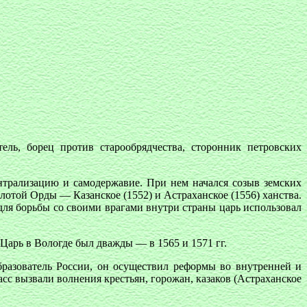
ь, борец против старообрядчества, сторонник петровских
нтрализацию и самодержавие. При нем начался созыв земских
лотой Орды — Казанское (1552) и Астраханское (1556) ханства.
ля борьбы со своими врагами внутри страны царь использовал
 Царь в Вологде был дважды — в 1565 и 1571 гг.
образователь России, он осуществил реформы во внутренней и
с вызвали волнения крестьян, горожан, казаков (Астраханское