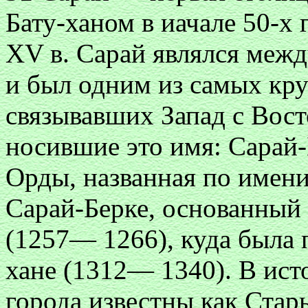
Бату-ханом в иачале 50-х г
XV в. Сарай являлся меж
и был одним из самых кр
связывавших Запад с Вост
носившие это имя: Сарай-
Орды, названная по имени
Сарай-Берке, основанный
(1257— 1266), куда была 
хане (1312— 1340). В ист
города известны как Стар