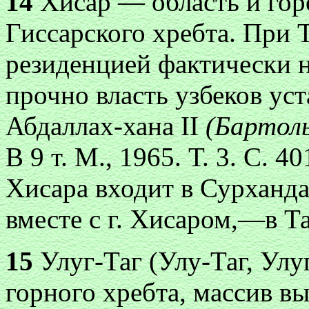
14
Хисар — область и горо
Гиссарского хребта. При 
резиденцией фактически 
прочно власть узбеков уст
Абдаллах-хана II
(Бартоль
В 9 т. М., 1965. Т. 3. С. 
Хисара входит в Сурханда
вместе с г. Хисаром,—в Т
15
Улуг-Таг (Улу-Таг, Улу
горного хребта, массив вы