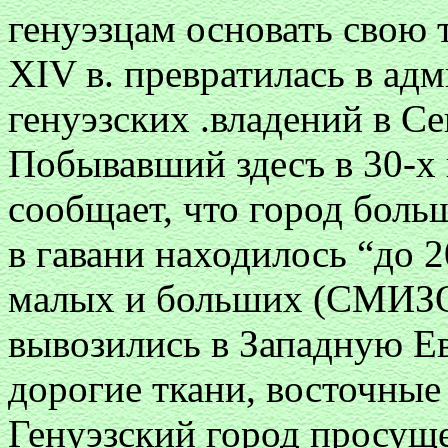
генуэзцам основать свою 
XIV в. превратилась в ад
генуэзских .владений в С
Побывавший здесъ в 30-х г
сообщает, что город боль
в гавани находилось “до 
малых и больших (СМИЗО. 
вывозились в Западную Ев
дорогие ткани, восточные 
Генуэзский город просущ