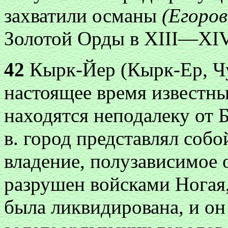
захватили османы
(Егоров
Золотой Орды в XIII—XIV в
42
Кырк-Йер (Кырк-Ер, Чу
настоящее время известны
находятся неподалеку
от
Б
в. город представлял соб
владение, полузависимое 
разрушен войсками Ногая,
была ликвидирована, и он