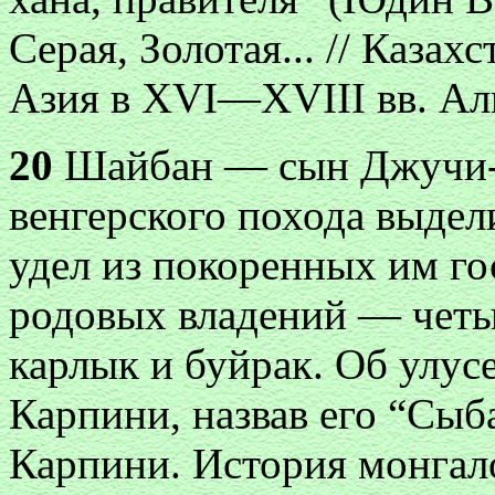
Серая, Золотая... // Каза
Азия в XVI—XVIII вв. Алм
20
Шайбан — сын Джучи-ха
венгерского похода выдел
удел из покоренных им гос
родовых владений — четы
карлык и буйрак. Об улу
Карпини, назвав его “Сыб
Карпини. История монгало