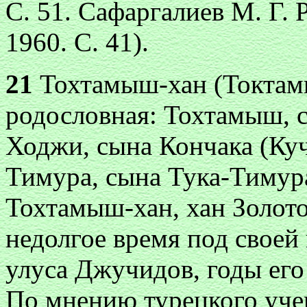
С. 51. Сафаргалиев М. Г.
1960. С. 41).
21
Тохтамыш-хан (Токтам
родословная: Тохтамыш, 
Ходжи, сына Кончака (Куч
Тимура, сына Тука-Тимур
Тохтамыш-хан, хан Золот
недолгое время под своей
улуса Джучидов, годы ег
По мнению турецкого уче