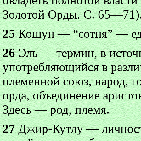
овладеть полнотой власти
Золотой Орды. С. 65—71)
25
Кошун — “сотня” — еди
26
Эль — термин, в источ
употребляющийся в разли
племенной союз, народ, го
орда, объединение аристо
Здесь — род, племя.
27
Джир-Кутлу — личность