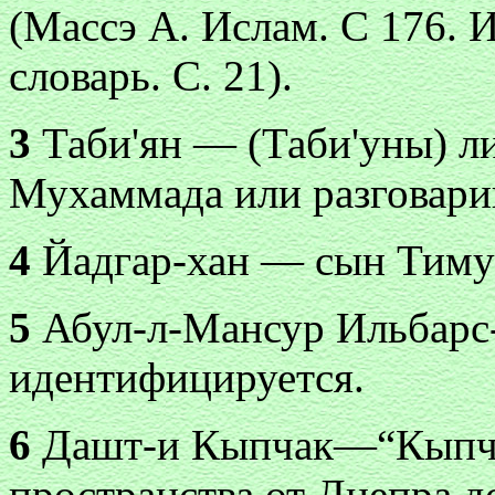
(Массэ А. Ислам. С 176.
словарь. С. 21).
3
Таби'ян — (Таби'уны) л
Мухаммада или разговари
4
Йадгар-хан — сын Тимур
5
Абул-л-Мансур Ильбарс-
идентифицируется.
6
Дашт-и Кыпчак—“Кыпчак
пространства от Днепра 