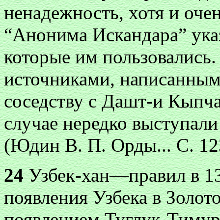
ненадежность, хотя и оче
“Анонима Искандара” ука
которые им пользовались.
источниками, написанным
соседству с Дашт-и Кыпч
случае нередко выступал
(Юдин В. П. Орды... С. 12
24
Узбек-хан—правил в 13
появления Узбека в Золот
появлением Туглук-Тимур