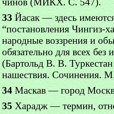
чинов (МИКХ. С. 547).
33
Йасак — здесь имеются
“постановления Чингиз-хан
народные воззрения и об
обязательно для всех без
(Бартольд В. В. Туркестан
нашествия. Сочинения. М., 
34
Маскав — город Москв
35
Харадж — термин, отно