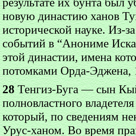
результате их бунта был 
новую династию ханов Ту
исторической науке. Из-з
событий в “Анониме Искан
этой династии, имена кот
потомками Орда-Эджена, 
28
Тенгиз-Буга — сын Кы
полновластного владетеля
который, по сведениям не
Урус-ханом. Во время пр