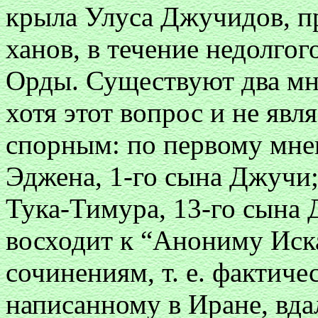
крыла Улуса Джучидов, п
ханов, в течение недолго
Орды. Существуют два мн
хотя этот вопрос и не явл
спорным: по первому мн
Эджена, 1-го сына Джучи
Тука-Тимура, 13-го сына
восходит к “Анониму Иск
сочинениям, т. е. фактич
написанному в Иране, вда