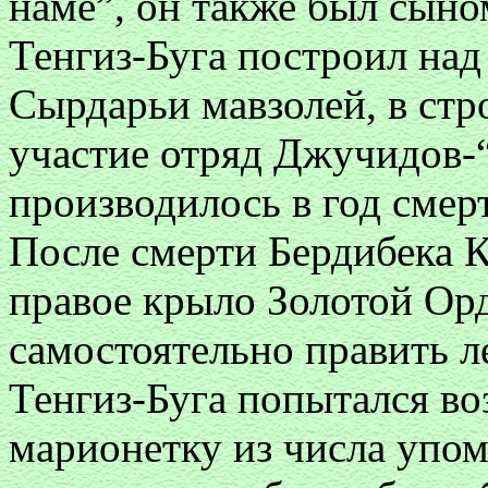
наме”, он также был сыно
Тенгиз-Буга построил над
Сырдарьи мавзолей, в стр
участие отряд Джучидов-
производилось в год смерти
После смерти Бердибека 
правое крыло Золотой Орд
самостоятельно править 
Тенгиз-Буга попытался во
марионетку из числа упом