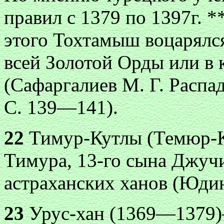
правил с 1379 по 1397г. *
этого Тохтамыш воцарялся
всей Золотой Орды или в к
(Сафаргалиев М. Г. Распа
С. 139—141).
22
Тимур-Кутлы (Темюр-К
Тимура, 13-го сына Джуч
астраханских ханов (Юдин 
23
Урус-хан (1369—1379)