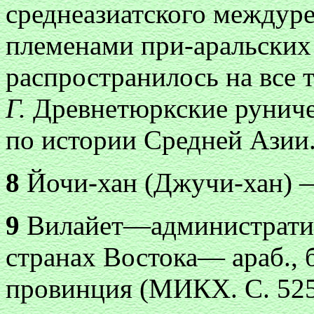
среднеазиатского междур
племенами при-аральских
распространилось на все 
Г.
Древнетюркские руниче
по истории Средней Азии. 
8
Йочи-хан (Джучи-хан) —
9
Вилайет—административн
странах Востока— араб., б
провинция (МИКХ. С. 525