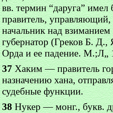
вв. термин “даруга” имел
правитель, управляющий,
начальник над взиманием 
губернатор (Греков Б. Д.,
Орда и ее падение. М.;Л„ 
37
Хаким — правитель гор
назначению хана, отправ
судебные функции.
38
Нукер — монг., букв. д