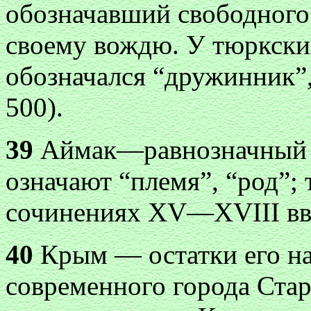
обозначавший свободного
своему вождю. У тюркски
обозначался “дружинник”
500).
39
Аймак—равнозначный “
означают “племя”, “род”;
сочинениях XV—XVIII
вв
40
Крым — остатки его на
современного города Ста