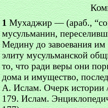
Ком
1
Мухаджир — (араб., “с
мусульманин, переселивш
Медину до завоевания им
элиту мусульманской общи
то, что ради веры они пор
дома и имущество, послед
А. Ислам. Очерк истории /
179. Ислам. Энциклопедич