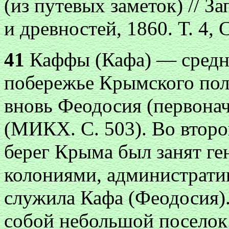
(из путевых заметок) // З
и древностей, 1860. Т. 4, 
41
Каффы (Кафа) — средн
побережье Крымского полу
вновь Феодосия (первонач
(МИКХ. С. 503). Во втор
берег Крыма был занят ге
колониями, администрати
служила Кафа (Феодосия). 
собой небольшой поселок.