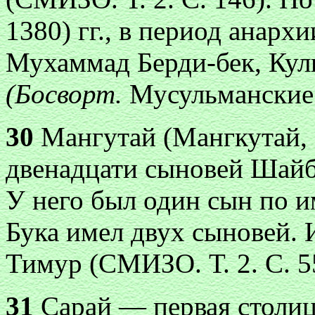
1380) гг., в период анарх
Мухаммад Берди-бек, Кул
(Босворт.
Мусульманские 
30
Мангутай (Мангкутай, 
двенадцати сыновей Шайба
У него был один сын по и
Бука имел двух сыновей. 
Тимур (СМИЗО. Т. 2. С. 5
31
Сарай — первая столиц