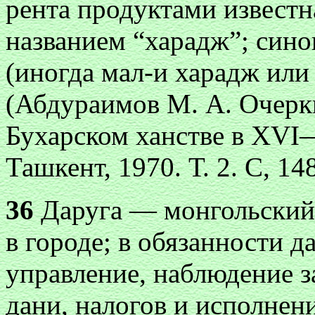
рента продуктами известн
названием “харадж”; син
(иногда мал-и харадж или
(Абдураимов М. А. Очерк
Бухарском ханстве в XVI—
Ташкент, 1970. Т. 2. С, 148
36
Даруга — монгольский 
в городе; в обязанности 
управление, наблюдение 
дани, налогов и исполне