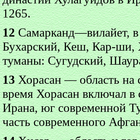
1265.
12
Самарканд—вилайет, в 
Бухарский, Кеш, Кар-ши, 
туманы: Сугудский, Шаур
13
Хорасан — область на с
время Хорасан включал в 
Ирана, юг современной Т
часть современного Афган