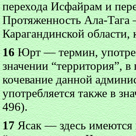
перехода Исфайрам и
пер
Протяженность Ала-Тага —
Карагандинской области, к
16
Юрт — термин, употре
значении “территория”, в
кочевание данной админи
употребляется также в зн
496).
17
Ясак — здесь имеются 