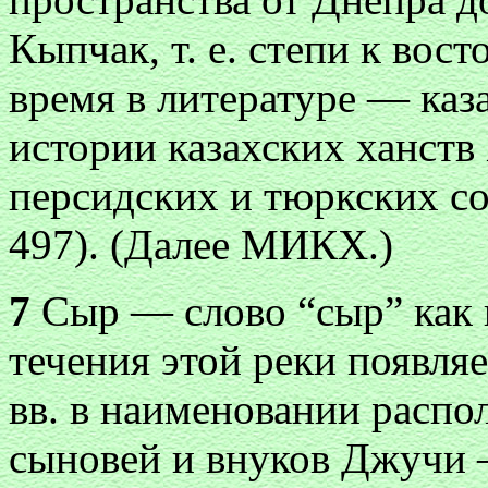
Кыпчак, т. е. степи к вост
время в литературе — каз
истории казахских ханств
персидских и тюркских со
497). (Далее МИКХ.)
7
Сыр — слово “сыр” как 
течения этой реки появляе
вв. в наименовании распо
сыновей и внуков Джучи