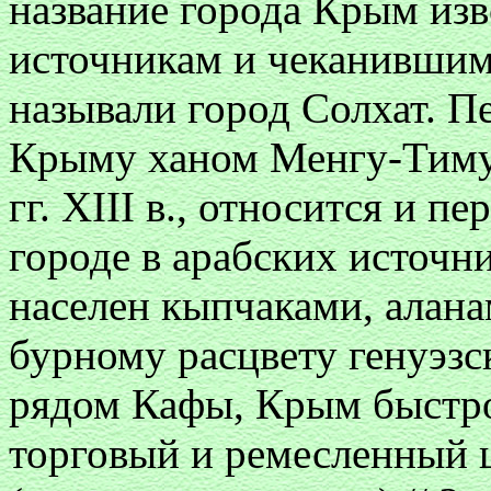
название города Крым из
источникам и чеканившим
называли город Солхат. 
Крыму ханом Менгу-Тимур
гг. XIII в., относится и 
городе в арабских источни
населен кыпчаками, алана
бурному расцвету генуэзс
рядом Кафы, Крым быстро
торговый и ремесленный 