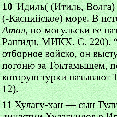
10
'Идиль( (Итиль, Волга)
(-Каспийское) море. В ис
Атал,
по-могульски ее н
Рашиди, МИКХ. С. 220). “
отборное войско, он высту
погоню за Токтамышем, п
которую турки называют Т
12).
11
Хулагу-хан — сын Тули,
династии Хулагуидов в И