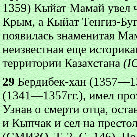
1359) Кыйат Мамай увел 
Крым, а Кыйат Тенгиз-Бу
появилась знаменитая Ма
неизвестная еще историка
территории Казахстана
(Ю
29
Бердибек-хан (1357—13
(1341—1357гг.), имел про
Узнав о смерти отца, оста
и Кыпчак и сел на престол
(СМИЗО. Т. 2. С. 146). П