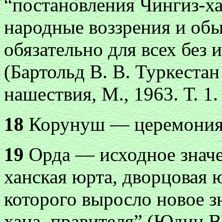
“постановления Чингиз-хан
народные воззрения и об
обязательно для всех без
(Бартольд В. В. Туркестан
нашествия, М., 1963. Т. 1. 
18
Корунуш — церемония 
19
Орда — исходное значе
ханская юрта, дворцовая ю
которого выросло новое з
хана, правителя” (Юдин В