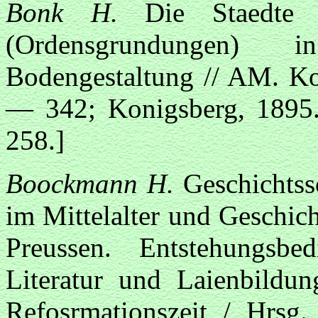
Bonk H.
Die Staedte 
(Ordensgrundungen)
Bodengestaltung // AM. Ko
— 342; Konigsberg, 1895
258.]
Boockmann H.
Geschichts
im Mittelalter und Geschich
Preussen. Entstehungs
Literatur und Laienbildun
Refosrmationszeit / Hrsg