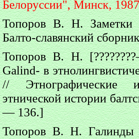
Белоруссии", Минск, 198
Топоров В. Н. Заметки 
Балто-славянский сборник.
Топоров В. Н. [????????
Galind- в этнолингвистич
// Этнографические и
этнической истории балтск
— 136.]
Топоров В. Н. Галинды 