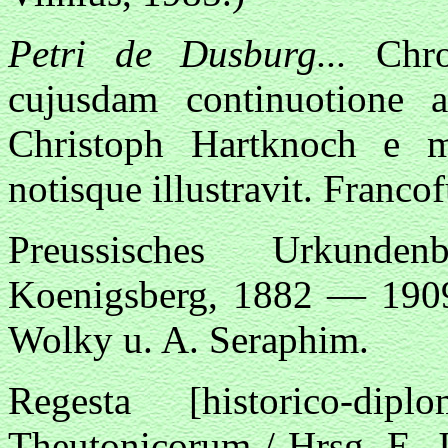
Petri de Dusburg...
Chr
cujusdam continuotione ali
Christoph Hartknoch e ma
notisque illustravit. Franco
Preussisches Urkunden
Koenigsberg, 1882 — 1909 
Wolky u. A. Seraphim.
Regesta [historico-di
Theutonicorum / Hrsg. E. 