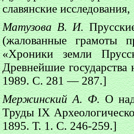
славянские исследования, 
Матузова В. И.
Прусски
(жалованные грамоты 
«Хроники земли Прусс
Древнейшие государства 
1989. С. 281 — 287.]
Мержинский А. Ф.
О над
Труды IХ Археологическог
1895. Т. 1. С. 246-259.]