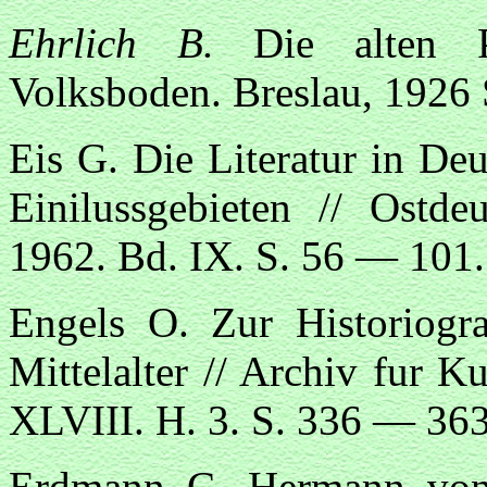
Ehrlich B.
Die alten P
Volksboden. Breslau, 1926
Eis G. Die Literatur in De
Einilussgebieten // Ostde
1962. Bd. IX. S. 56 — 101.
Engels O. Zur Historiogr
Mittelalter // Archiv fur K
XLVIII. H. 3. S. 336 — 363
Erdmann C. Hermann von 