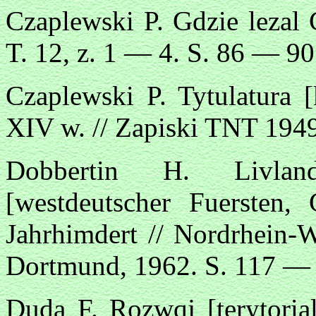
Czaplewski P. Gdzie lezal 
T. 12, z. 1 — 4. S. 86 — 90
Czaplewski P. Tytulatura 
XIV w. // Zapiski TNT 1949
Dobbertin H. Livland
[westdeutscher Fuersten,
Jahrhimdert // Nordrhein-W
Dortmund, 1962. S. 117 — 
Duda F. Rozwqj [terytori