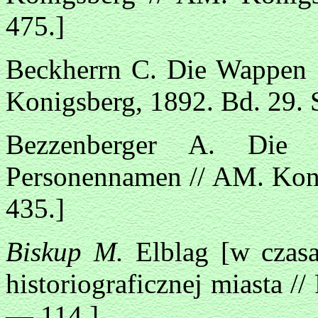
475.]
Beckherrn C. Die Wappen [
Konigsberg, 1892. Bd. 29. 
Bezzenberger A. Die B
Personennamen // AM. Koni
435.]
Biskup M.
Elblag [w czas
historiograficznej miasta /
— 114.]