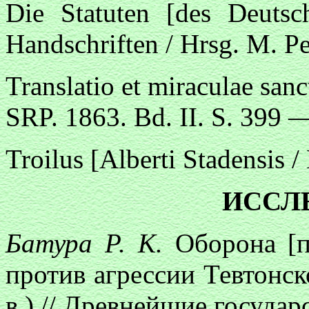
Die Statuten [des Deutsc
Handschriften / Hrsg. M. Per
Translatio et miraculae san
SRP. 1863. Bd. II. S. 399 
Troilus [Alberti Stadensis /
ИССЛ
Батура Р. К.
Оборона [
против агрессии Тевтонск
в.) // Древнейшие государ