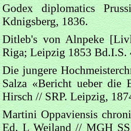
Godex diplomatics Pruss
Kdnigsberg, 1836.
Ditleb's von Alnpeke [Liv
Riga; Leipzig 1853 Bd.I.S.
Die jungere Hochmeisterchr
Salza «Bericht ueber die 
Hirsch // SRP. Leipzig, 187
Martini Oppaviensis chroni
Ed. L Weiland // MGH SS.