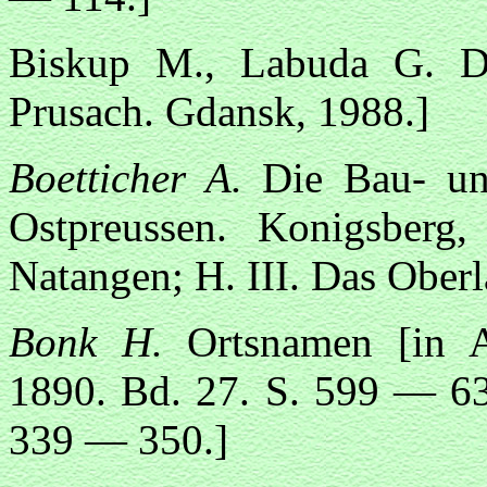
Biskup M., Labuda G. D
Prusach. Gdansk, 1988.]
Boetticher A.
Die Bau- un
Ostpreussen. Konigsberg
Natangen; H. III. Das Oberl
Bonk H.
Ortsnamen [in A
1890. Bd. 27. S. 599 — 63
339 — 350.]