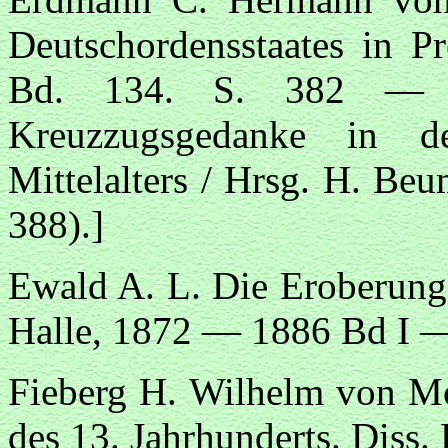
Deutschordensstaates in P
Bd. 134. S. 382 — 3
Kreuzzugsgedanke in de
Mittelalters / Hrsg. H. Be
388).]
Ewald A. L. Die Eroberung 
Halle, 1872 — 1886 Bd I —
Fieberg H. Wilhelm von Mo
des 13. Jahrhunderts. Diss.