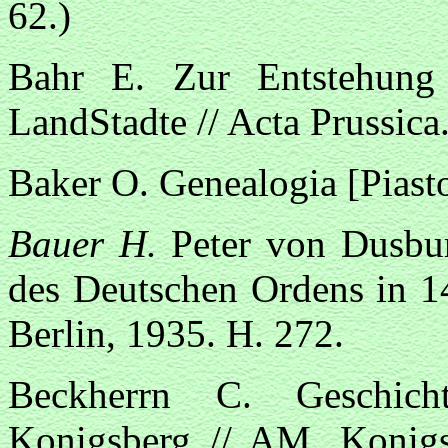
62.)
Bahr E. Zur Entstehung 
LandStadte // Acta Prussic
Baker O. Genealogia [Piast
Bauer H.
Peter von Dusbu
des Deutschen Ordens in 14
Berlin, 1935. H. 272.
Beckherrn C. Geschic
Konigsberg // AM. Konig