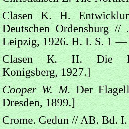
Clasen K. H. Entwicklu
Deutschen Ordensburg // J
Leipzig, 1926. H. I. S. 1 —
Clasen К. Н. Die Deu
Konigsberg, 1927.]
Cooper W. M.
Der Flagel
Dresden, 1899.]
Crome. Gedun // AB. Bd. I.