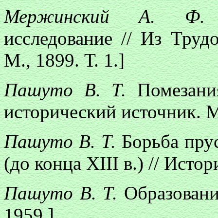
Мержинский А. 
исследование // Из Труд
М., 1899. Т. 1.]
Пашуто В. Т.
Помезани
исторический источник. М
Пашуто В. Т.
Борьба пру
(до конца ХIII в.) // Исто
Пашуто В. Т.
Образовани
1959.]