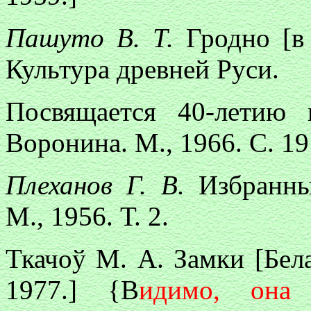
Пашуто В. Т.
Гродно [в
Культура древней Руси.
Посвящается 40-летию 
Воронина. М., 1966. С. 1
Плеханов Г. В.
Избранны
М., 1956. Т. 2.
Ткачоў М. А. Замки [Бела
1977.] {В
идимо, она