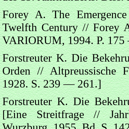
Forey A. The Emergence 
Twelfth Century // Forey A
VARIORUM, 1994. P. 175 
Forstreuter K. Die Bekehr
Orden // Altpreussische F
1928. S. 239 — 261.]
Forstreuter K. Die Bekehr
[Eine Streitfrage // Jahr
Wurzburg, 1955. Bd. S. 14