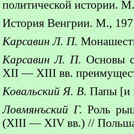
политической истории. М.,
История Венгрии. М., 1971
Карсавин Л. П.
Монашество
Карсавин Л. П.
Основы с
ХII — ХIII вв. преимущест
Ковальский Я. В.
Папы [и 
Ловмянъский Г.
Роль рыц
(ХIII — XIV вв.) // Польш