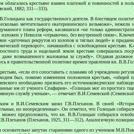
рым облагались крестьяне взамен платежей и повинностей в пол
вский, 1882; 331—333).
.Голицына как государственного деятеля. В блестящем политич
несколько мечтательного екатерининского вельможи», нежели
думанного плана реформ, касавшихся «не только административ
ан изложен у Невилля «отрывочно, без внутренней связи». Ключ
ии «даточных рекрутов из холопов и тяглых людей» и придание
мический переворот», начавшийся с освобождения крестьян. К
репостного труда и надельной земли крестьян совершалась п
 даже возвышенного жалованья за службу». Отдавая должное 
лись в правительственной политике времен правления кн. В.В.Г
естьян, «если его сопоставить с планами об учреждении регул
обходим был, помимо изменения положения крестьян, «общий п
евского необходимо признать его источниковедческие наблюден
обранные им от ученого Спафария». «Голицын мог из простого тщ
тоянную службу ученым», — отмечает В.И.Семевский (Семевский
ким и В.И.Семевским занял Г.В.Плеханов. В своей «Истори
ные, но неопределенные». Он отметил, что Голицын собирался 
 можно предположить, что кн. В.В.Голицын собирался освобод
.В.Плеханов (Плеханов, 1925, 311—312). Аналогичную позицию 
ся основательно запутан стараниями одного из учеников М.Н.По