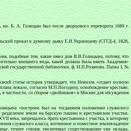
н. Б. А. Голицын был после дворцового переворота 1689 г.
льский приказ к думному дьяку Е.И.Украницеву (СГГД-4, 1828,
ия, подобные тем, какие имел дом В.В.Голицына, потому, что
сительно внешнего вида, какой должна была иметь Академия»
кой государственной библиотеки, ф. Н.П.Розанова. Папка I, №
оей статье историк утверждает, что Невилль «отдает полную
плана лежало, согласно М.П.Погодину, освобождение крестьян.
, в частности, со сбором «двойников» в Москве для обсуждения
Голицына «построен был на тогдашнем положении служилого
е разделение земли на барскую пашню и крестьянские участки.
II века, запрещалось брать крестьянина с участка, к которому
печения служилого класса, вотчинное и поместное землевладение
нье, точнее говоря, увеличивал существовавшие уже оклады,