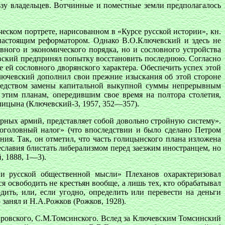
ьзу владельцев. Вотчинные и поместные земли предполагалось
еском портрете, нарисованном в «Курсе русской истории», кн.
 настоящим реформатором. Однако В.О.Ключевский и здесь не
ного и экономического порядка, но и сословного устройства
евский предпринял попытку восстановить последнюю. Согласно
 ей сословного дворянского характера. Обеспечить успех этой
лючевский дополнил свои прежние изыскания об этой стороне
осредством замены капитальной выкупной суммы непрерывным
этим планам, опередившим свое время на полтора столетия,
олицына (Ключевский-3, 1957, 352—357).
ярных армий, представляет собой довольно стройную систему».
оголовный налог» (что впоследствии и было сделано Петром
ия. Так, он отметил, что часть голицынского плана изложена
еславия блистать либерализмом перед заезжим иностранцем, но
, 1888, 1—3).
и русской общественной мысли» Плеханов охарактеризовал
освободить не крестьян вообще, а лишь тех, кто обрабатывал
ить, или, если угодно, определить или перевести на деньги
занял и Н.А.Рожков (Рожков, 1928).
кровского, С.М.Томсинского. Вслед за Ключевским Томсинский