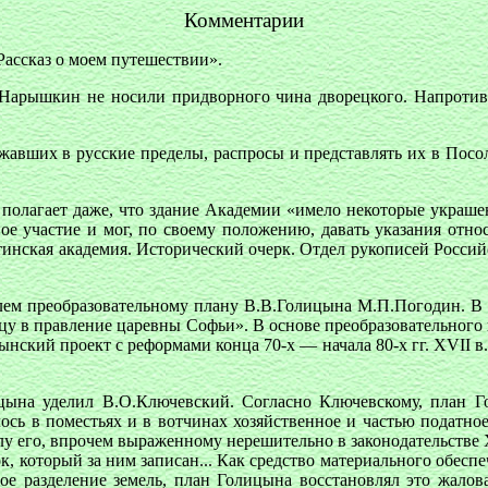
Комментарии
ассказ о моем путешествии».
арышкин не носили придворного чина дворецкого. Напротив, к
езжавших в русские пределы, распросы и представлять их в Посо
 полагает даже, что здание Академии «имело некоторые украшен
е участие и мог, по своему положению, давать указания отно
тинская академия. Исторический очерк. Отдел рукописей Российс
ем преобразовательному плану В.В.Голицына М.П.Погодин. В св
у в правление царевны Софьи». В основе преобразовательного 
ынский проект с реформами конца 70-х — начала 80-х гг. XVII в.
ицына уделил В.О.Ключевский. Согласно Ключевскому, план 
лось в поместьях и в вотчинах хозяйственное и частью податно
у его, впрочем выраженному нерешительно в законодательстве XV
ок, который за ним записан... Как средство материального обес
ое разделение земель, план Голицына восстановлял это жалова