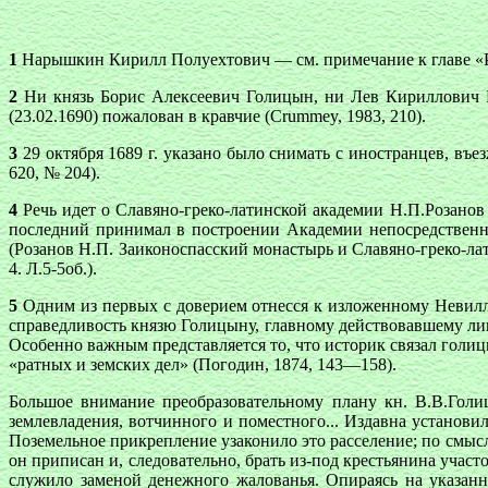
1
Нарышкин Кирилл Полуехтович — см. примечание к главе «Р
2
Ни князь Борис Алексеевич Голицын, ни Лев Кириллович Н
(23.02.1690) пожалован в кравчие (Crummey, 1983, 210).
3
29 октября 1689 г. указано было снимать с иностранцев, въ
620, № 204).
4
Речь идет о Славяно-греко-латинской академии Н.П.Розанов
последний принимал в построении Академии непосредственно
(Розанов Н.П. Заиконоспасский монастырь и Славяно-греко-ла
4. Л.5-5об.).
5
Одним из первых с доверием отнесся к изложенному Невилл
справедливость князю Голицыну, главному действовавшему лиц
Особенно важным представляется то, что историк связал голиц
«ратных и земских дел» (Погодин, 1874, 143—158).
Большое внимание преобразовательному плану кн. В.В.Гол
землевладения, вотчинного и поместного... Издавна установи
Поземельное прикрепление узаконило это расселение; по смысл
он приписан и, следовательно, брать из-под крестьянина участ
служило заменой денежного жалованья. Опираясь на указанн