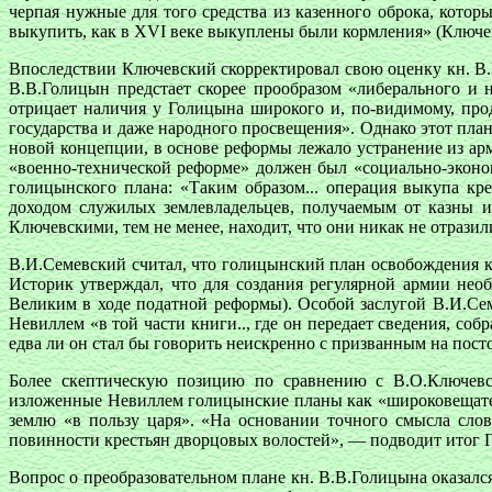
черпая нужные для того средства из казенного оброка, кото
выкупить, как в XVI веке выкуплены были кормления» (Ключе
Впоследствии Ключевский скорректировал свою оценку кн. В.В
В.В.Голицын предстает скорее прообразом «либерального и 
отрицает наличия у Голицына широкого и, по-видимому, про
государства и даже народного просвещения». Однако этот пл
новой концепции, в основе реформы лежало устранение из арм
«военно-технической реформе» должен был «социально-эконо
голицынского плана: «Таким образом... операция выкупа к
доходом служилых землевладельцев, получаемым от казны и
Ключевскими, тем не менее, находит, что они никак не отрази
В.И.Семевский считал, что голицынский план освобождения кр
Историк утверждал, что для создания регулярной армии не
Великим в ходе податной реформы). Особой заслугой В.И.Сем
Невиллем «в той части книги.., где он передает сведения, с
едва ли он стал бы говорить неискренно с призванным на пос
Более скептическую позицию по сравнению с В.О.Ключевс
изложенные Невиллем голицынские планы как «широковещатель
землю «в пользу царя». «На основании точного смысла слов
повинности крестьян дворцовых волостей», — подводит итог Г
Вопрос о преобразовательном плане кн. В.В.Голицына оказал