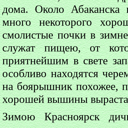
дома. Около Абаканска 
много некоторого хоро
смолистые почки в зимн
служат пищею, от кот
приятнейшим в свете зап
особливо находятся чере
на боярышник похожее, п
хорошей вышины выраста
Зимою Красноярск дич