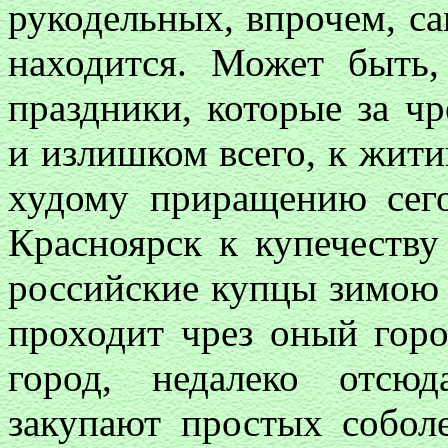
рукодельных, впрочем, с
находится. Может быть
праздники, которые за ч
и излишком всего, к жит
худому приращению сег
Красноярск к купечеству
российские купцы зимою н
проходит чрез оный гор
город, недалеко отсю
закупают простых собол