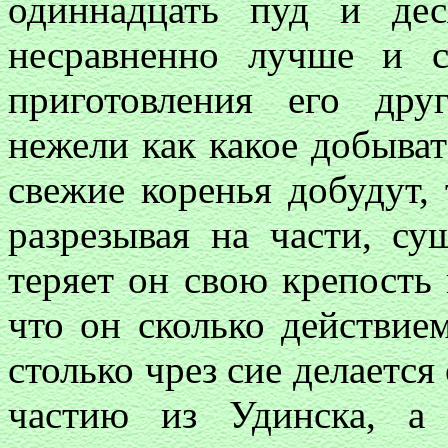
одиннадцать пуд и де
несравненно лучше и с
приготовления его дру
нежели как какое добыва
свежие коренья добудут,
разрезывая на части, су
теряет он свою крепость 
что он сколько действие
столько чрез сие делается
частию из Удинска, а