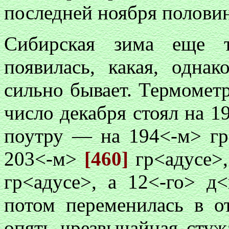
последней ноября половине
Сибирская зима еще т
появилась, какая, однак
сильно бывает. Термометр
число декабря стоял на 
поутру — на 194<-м> гр
203<-м>
[460]
гр<адусе>,
гр<адусе>, а 12<-го> д
потом переменилась в от
опять чрезвычайная стуж