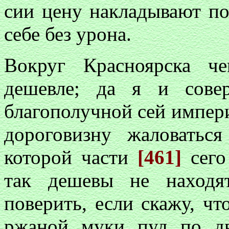
сии цену накладывают по
себе без урона.
Вокруг Красноярска ч
дешевле; да я и сове
благополучной сей империи
дороговизну жаловать
которой части
[461]
сего
так дешевы не находя
поверить, если скажу, что
ржаной муки пуд по дв