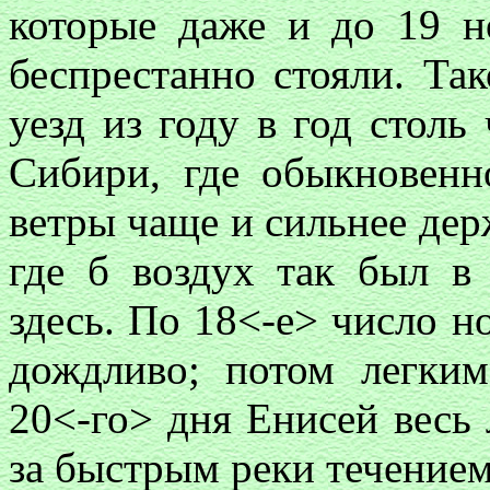
которые даже и до 19 н
беспрестанно стояли. Та
уезд из году в год столь
Сибири, где обыкновенн
ветры чаще и сильнее держ
где б воздух так был в
здесь. По 18<-е> число н
дождливо; потом легким
20<-го> дня Енисей весь
за быстрым реки течением 