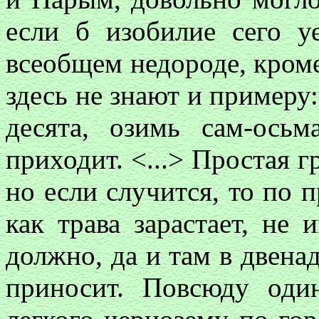
если б изобилие сего у
всеобщем недороде, кром
здесь не знают и примеру:
десята, озимь сам-осьм
приходит. <...> Простая гр
но если случится, то по 
как трава зарастает, не 
должно, да и там в двена
приносит. Повсюду оди