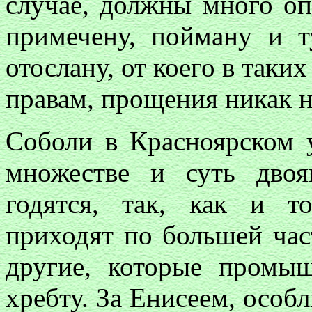
случае, должны много опа
примечену, пойману и т
отослану, от коего в таки
правам, прощения никак н
Соболи в Красноярском 
множестве и суть двоя
годятся, так, как и то
приходят по большей час
другие, которые промы
хребту. За Енисеем, особ