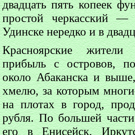
двадцать пять копеек фун
простой черкасский —
Удинске нередко и в двад
Красноярские жители
прибыль с островов, п
около Абаканска и выше,
хмелю, за которым многие
на плотах в город, про
рубля. По большей част
его в Енисейск, Ирку