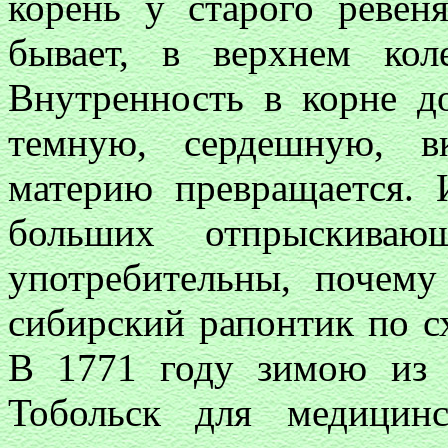
корень у старого ревен
бывает, в верхнем кол
Внутренность в корне д
темную, сердешную, 
материю превращается. 
больших отпрыскива
употребительны, почем
сибирский рапонтик по с
В 1771 году зимою из 
Тобольск для медици