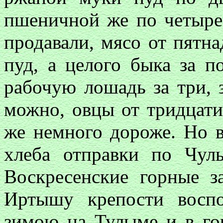
пшеничной же по четыре
продавали, мясо от пятна
пуд, а целого быка за по
рабочую лошадь за три, 
можно, овцы от тридцати
же немного дороже. Но в
хлеба отправки по Чу
Воскресенские горные з
Иртышу крепости воспо
зимою на Тулыме и в го