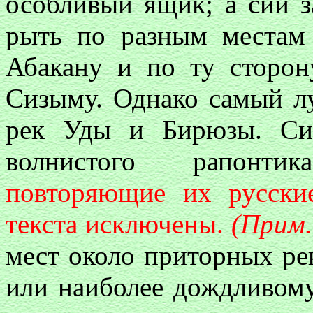
особливый ящик; а сии 
рыть по разным местам 
Абакану и по ту сторон
Сизыму. Однако самый лу
рек Уды и Бирюзы. Си
волнистого рапонти
повторяющие их русские
текста исключены.
(Прим.
мест около приторных рек
или наиболее дождливому