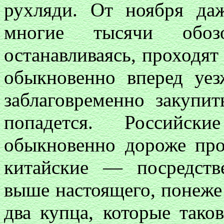
рухляди. От ноября да
многие тысячи обоз
останавливаясь, проходят 
обыкновенно вперед уез
заблаговременно закупи
попадется. Российск
обыкновенно дороже про
китайские — посредств
выше настоящего, понеже 
два купца, которые тако