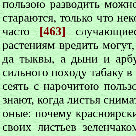
пользою разводить можно
стараются, только что нек
часто
[463]
случающиес
растениям вредить могут,
да тыквы, а дыни и арб
сильного походу табаку в
сеять с нарочитою польз
знают, когда листья снима
оные: почему красноярски
своих листьев зеленчако