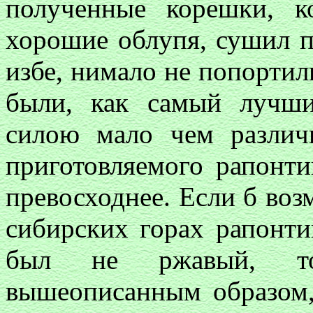
полученные корешки, к
хорошие облупя, сушил 
избе, нимало не попортил
были, как самый лучши
силою мало чем различн
приготовляемого рапонти
превосходнее. Если б воз
сибирских горах рапонти
был не ржавый, то
вышеописанным образом,