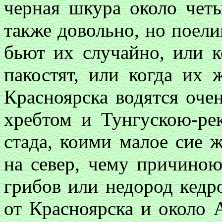
черная шкура около четы
также довольно, но поели
бьют их случайно, или к
пакостят, или когда их 
Красноярска водятся оче
хребтом и Тунгускою-ре
стада, коими малое сие 
на север, чему причиною
грибов или недород кедро
от Красноярска и около 