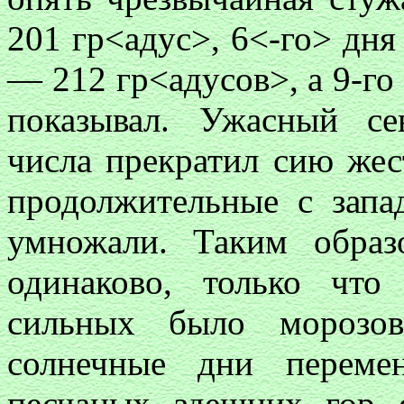
201 гр<адус>, 6<-го> дня
— 212 гр<адусов>, а 9-го
показывал. Ужасный се
числа прекратил сию жес
продолжительные с запад
умножали. Таким образ
одинаково, только что
сильных было морозов
солнечные дни переме
песчаных здешних гор 