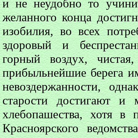
и не неудобно то учини
желанного конца достигну
изобилия, во всех потр
здоровый и беспреста
горный воздух, чиста
прибыльнейшие берега им
невоздержанности, одна
старости достигают и 
хлебопашества, хотя в
Красноярского ведомст