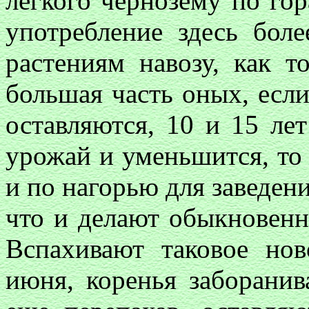
легкого чернозему по го
употребление здесь боле
растениям навозу, как т
большая часть оных, если
оставляются, 10 и 15 ле
урожай и уменьшится, то
и по нагорью для заведен
что и делают обыкновенно
Вспахивают таковое нов
июня, коренья заборанив