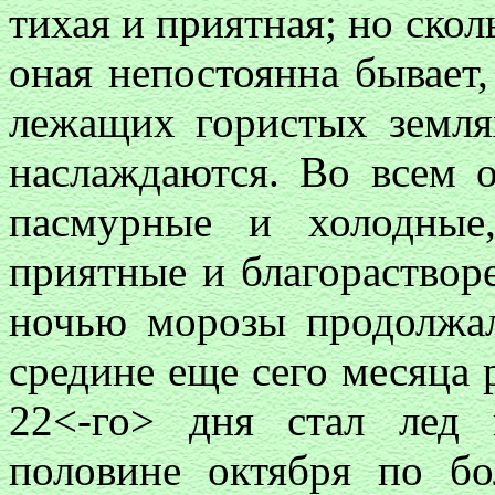
тихая и приятная; но ско
оная непостоянна бывает,
лежащих гористых земл
наслаждаются. Во всем о
пасмурные и холодные
приятные и благораствор
ночью морозы продолжал
средине еще сего месяца р
22<-го> дня стал лед 
половине октября по бо