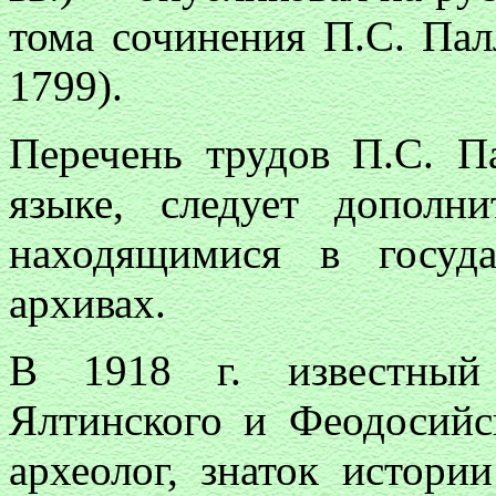
тома сочинения П.С. Палл
1799).
Перечень трудов П.С. П
языке, следует дополн
находящимися в госуд
архивах.
В 1918 г. известный 
Ялтинского и Феодосийс
археолог, знаток истори