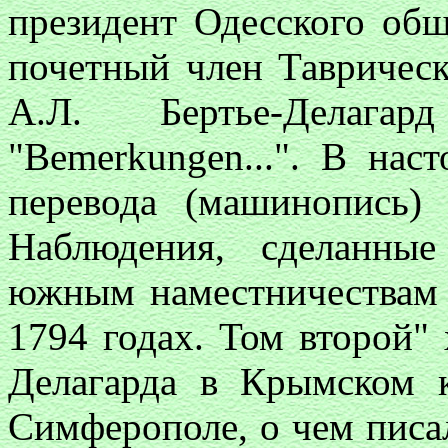
президент Одесского общ
почетный член Тавричес
А.Л. Бертье-Делаг
"Bemerkungen...". В нас
перевода (машинопись)
Наблюдения, сделанны
южным наместничествам Р
1794 годах. Том второй" 
Делагарда в Крымском к
Симферополе, о чем пис