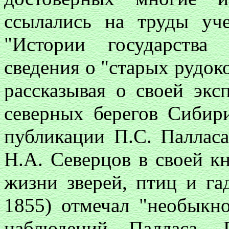
ссылались на труды уч
"Истории государства
сведения о "старых рудок
рассказывая о своей экс
северных берегов Сибир
публикации П.С. Паллас
Н.А. Северцов в своей к
жизни зверей, птиц и га
1855) отмечал "необыкн
наблюдений Палласа. 