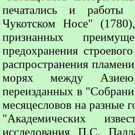
печатались и работы 
Чукотском Носе" (1780)
признанных преимущ
предохранения строевого
распространения пламени
морях между Азиею 
переизданных в "Собран
месяцесловов на разные год
"Академических изве
исследования П.C. Пал