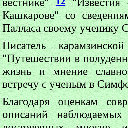
12
вестнике"
"Известия 
Кашкарове" со сведения
Палласа своему ученику 
Писатель карамзинск
"Путешествии в полуденн
жизнь и мнение славн
встречу с ученым в Симф
Благодаря оценкам сов
описаний наблюдаемых
достоверных многие и