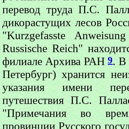
перевод труда П.С. Пал
дикорастущих лесов Рос
"Kurzgefasste Anweisung
Russische Reich"
находит
9
филиале Архива РАН
. В
Петербург) хранится неи
указания имени пере
путешествия П.С. Палл
"Примечания во вре
провинции Русского госуд