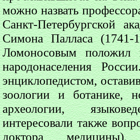
можно назвать профессора
Санкт-Петербургской ак
Симона Палласа (1741-1
Ломоносовым положил 
народонаселения Росси
энциклопедистом, оставив
зоологии и ботанике, н
археологии, языкове
интересовали также вопр
доктора медицины),