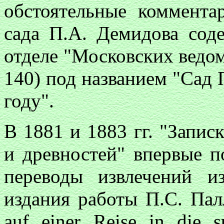
обстоятельные коммента
сада П.А. Демидова сод
отделе "Московских ведом
140) под названием "Сад 
году".
В 1881 и 1883 гг. "Запис
и древностей" впервые п
переводы извлечений и
издания работы П.С. Палл
auf einer Reise in die su