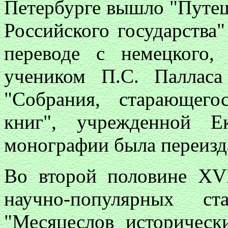
Петербурге вышло "Путе
Российского государства"
переводе с немецкого
учеником П.С. Паллас
"Собрания, старающег
книг", учрежденной Е
монографии была переизда
Во второй половине XVI
научно-популярных с
"Месяцеслов историческ