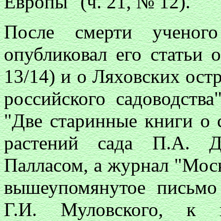
Европы" (ч. 21, № 12).
После смерти ученого
опубликовал его статьи 
13/14) и о Ляховских ост
российского садоводств
"Две старинные книги о с
растений сада П.А. Д
Палласом, а журнал "Моск
вышеупомянутое письмо
Г.И. Муловского, к 