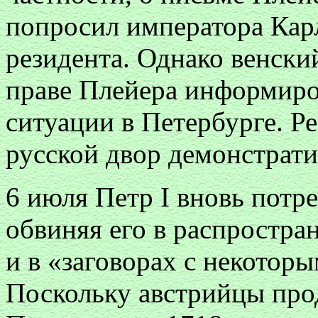
попросил императора Карл
резидента. Однако венски
праве Плейера информиров
ситуации в Петербурге. Ре
русской двор демонстрати
6 июля Петр I вновь потре
обвиняя его в распростр
и в «заговорах с некото
Поскольку австрийцы прод