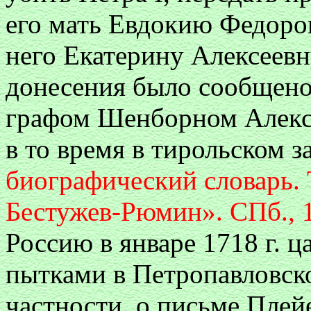
его мать Евдокию Федоро
него Екатерину Алексеевн
донесения было сообщено
графом Шенборном Алекс
в то время в тирольском з
биографический словарь.
Бестужев-Рюмин». СПб., 1
Россию в январе 1718 г. ц
пытками в Петропавловско
частности, о письме Плейе