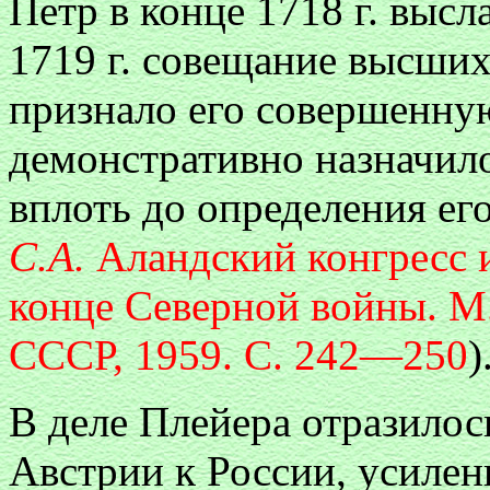
Петр в конце 1718 г. высл
1719 г. совещание высши
признало его совершенну
демонстративно назначило
вплоть до определения его
С.А.
Аландский конгресс 
конце Северной войны. М
СССР, 1959. С. 242—250
)
В деле Плейера отразилос
Австрии к России, усилен