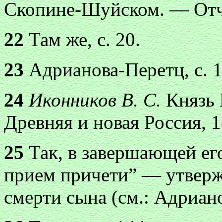
Скопине-Шуйском. — Отч
22
Там же, с. 20.
23
Адрианова-Перетц, с. 1
24
Иконников В. С.
Князь
Древняя и новая Россия, 187
25
Так, в завершающей ег
прием причети” — утверж
смерти сына (см.: Адриано