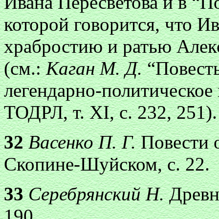
Ивана Пересветова и в “По
которой говорится, что И
храбростию и ратью Алек
(см.:
Каган М. Д.
“Повесть
легендарно-политическое 
ТОДРЛ, т. XI, с. 232, 251).
32
Васенко П. Г.
Повести 
Скопине-Шуйском, с. 22.
33
Серебрянский Н.
Древн
190.