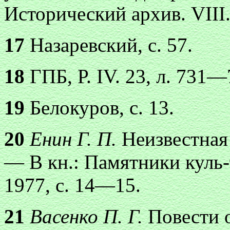
Исторический архив. VIII.
17
Назаревский, с. 57.
18
ГПБ, Р. IV. 23, л. 731—
19
Белокуров, с. 13.
20
Енин Г. П.
Неизвестная
— В кн.: Памятники куль-
1977, с. 14—15.
21
Васенко П. Г.
Повести 