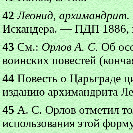
42
Леонид, архимандрит.
Искандера. — ПДП 1886, в
43
См.:
Орлов А. С.
Об ос
воинских повестей (кончая
44
Повесть о Царьграде ц
изданию архимандрита Ле
45
А. С. Орлов отметил то
использования этой форму