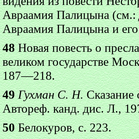
видения из повести Несто
Авраамия Палицына (см.:
Авраамия Палицына и его 
48
Новая повесть о пресл
великом государстве Моско
187—218.
49
Гухман С. Н.
Сказание 
Автореф. канд. дис. Л., 197
50
Белокуров, с. 223.