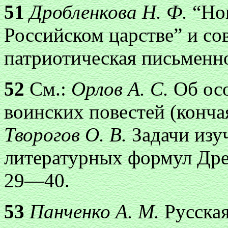
51
Дробленкова Н. Ф.
“Но
Российском царстве” и со
патриотическая письменнос
52
См.:
Орлов А. С.
Об ос
воинских повестей (кончая
Творогов О. В.
Задачи изу
литературных формул Дре
29—40.
53
Панченко А. М.
Русска