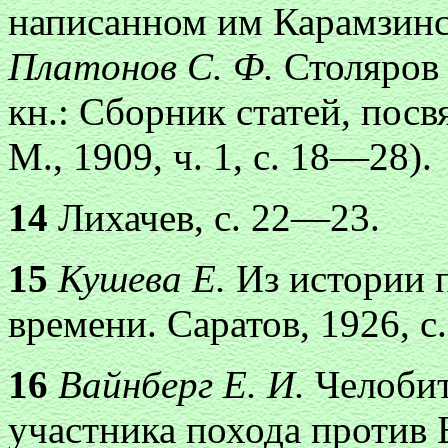
написанном им Карамзинс
Платонов С. Ф.
Столяров 
кн.: Сборник статей, пос
М., 1909, ч. 1, с. 18—28).
14
Лихачев, c. 22—23.
15
Кушева Е.
Из истории 
времени. Саратов, 1926, с.
16
Вайнберг Е. И.
Челоби
участника похода против 