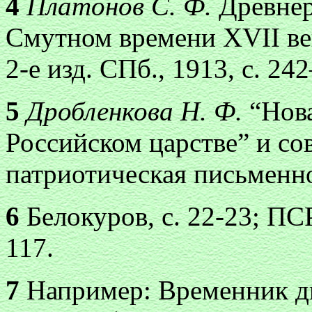
4
Платонов С. Ф.
Древнер
Смутном времени XVII век
2-е изд. СПб., 1913, с. 2
5
Дробленкова Н. Ф.
“Нов
Российском царстве” и со
патриотическая письменнос
6
Белокуров, с. 22-23; ПСР
117.
7
Например: Временник д