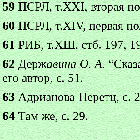
59
ПСРЛ, т.ХХI, вторая пол
60
ПСРЛ, т.ХIV, первая пол
61
РИБ, т.ХШ, стб. 197, 19
62
Держ
авина О. А.
“Сказ
его автор, с. 51.
63
Адрианова-Перетц, с. 2
64
Там же, с. 29.