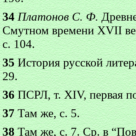
34
Платонов С. Ф.
Древне
Смутном времени XVII век
с. 104.
35
История русской литерату
29.
36
ПСРЛ, т. XIV, первая по
37
Там же, с. 5.
38
Там же, с. 7. Ср. в “По