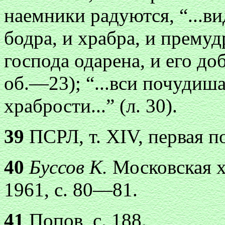
наемники радуются, “...в
бодра, и храбра, и прему
господа одарена, и его доб
об.—23); “...вси почудиш
храбрости...” (л. 30).
39
ПСРЛ, т. XIV, первая по
40
Буссов К.
Московская х
1961, с. 80—81.
41
Попов, с. 188.