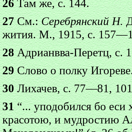
26
Там же, с. 144.
27
См.:
Серебрянский Н.
Д
жития. М., 1915, с. 157—
28
Адрианвва-Перетц, с. 1
29
Слово о полку Игореве. 
30
Лихачев, с. 77—81, 101
31
“... уподобился бо еси
красотою, и мудростию А