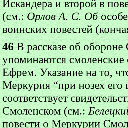
Искандера и второй в пов
(см.:
Орлов А. С. Об
особ
воинских повестей (кончая 
46
В рассказе об обороне 
упоминаются смоленские 
Ефрем. Указание на то, ч
Меркурия “при нозех его 
соответствует свидетельс
Смоленском (см.:
Белецки
повести о Меркурии Смол