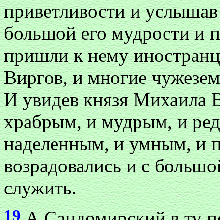
приветливости и услышав 
большой его мудрости и п
пришли к нему иностранц
Виргов, и многие чужезе
И увидев князя Михаила 
храбрым, и мудрым, и ре
наделенным, и умным, и 
возрадовались и с большо
служить.
19
А Сандомирский в ту п