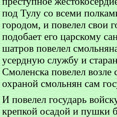
преступное жестокосердие
под Тулу со всеми полкам
городом, и повелел свои г
подобает его царскому са
шатров повелел смольняна
усердную службу и старан
Смоленска повелел возле с
охраной смольнян сам гос
И повелел государь войск
крепкой осадой и пушки б