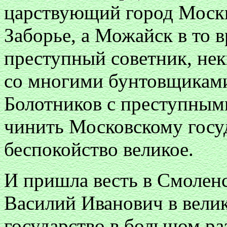
царствующий город Москву
Заборье, а Можайск в то в
преступный советник, не
со многими бунтовщиками
Болотников с преступны
чинить Московскому госу
беспокойство великое.
И пришла весть в Смоленс
Василий Иванович в велик
государство в большом ра