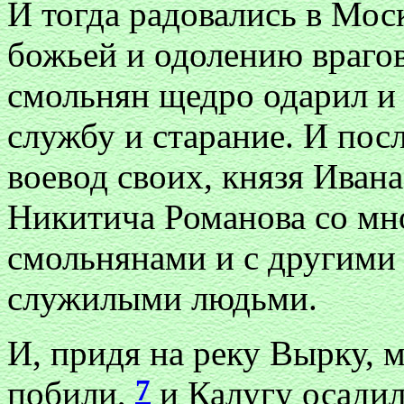
И тогда радовались в Мос
божьей и одолению врагов
смольнян щедро одарил и 
службу и старание. И пос
воевод своих, князя Иван
Никитича Романова со мн
смольнянами и с другими
служилыми людьми.
И, придя на реку Вырку, 
7
побили,
и Калугу осадил