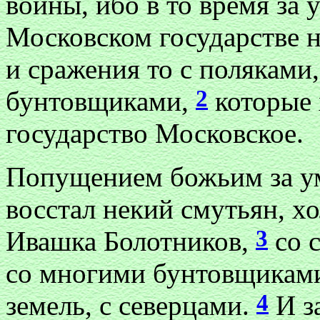
войны, ибо в то время за
Московском государстве 
и сражения то с поляками,
2
бунтовщиками,
которые 
государство Московское.
Попущением божьим за у
восстал некий смутьян, х
3
Ивашка Болотников,
со 
со многими бунтовщиками
4
земель, с северцами.
И з