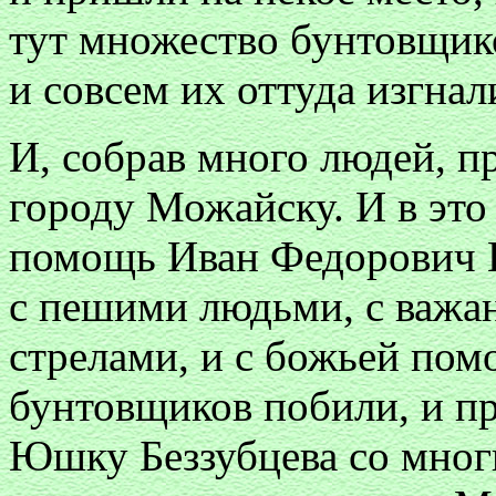
тут множество бунтовщик
и совсем их оттуда изгнал
И, собрав много людей, п
городу Можайску. И в это
помощь Иван Федорович 
с пешими людьми, с важа
стрелами, и с божьей по
бунтовщиков побили, и п
Юшку Беззубцева со мног