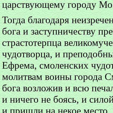
царствующему городу Мо
Тогда благодаря неизреч
бога и заступничеству пр
страстотерпца великомуч
чудотворца, и преподобн
Ефрема, смоленских чудот
молитвам воины города С
бога возложив и всю печа
и ничего не боясь, и сило
и пришли на некое место,