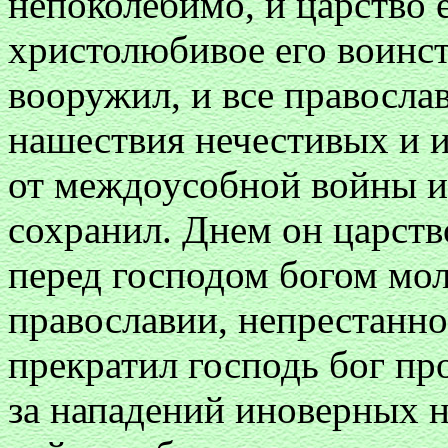
непоколебимо, и царство 
христолюбивое его воинс
вооружил, и все правосла
нашествия нечестивых и 
от междоусобной войны из
сохранил. Днем он царств
перед господом богом мол
православии, непрестанно
прекратил господь бог пр
за нападений иноверных 