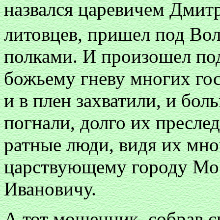
назвался царевичем Дмитр
литовцев, пришел под Во
полками. И произошел по
божьему гневу многих го
и в плен захватили, и бол
погнали, долго их преслед
ратные люди, видя их мно
царствующему городу Мо
Ивановичу.
А тот мошенник, собрав с