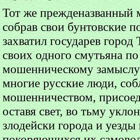
Тот же прежденазванный 
собрав свои бунтовские п
захватил государев город 
своих одного смутьяна по
мошенническому замыслу 
многие русские люди, соб
мошенничеством, присоед
оставя свет, во тьму укло
злодейски города и уезды 
покоряющихся их самоволь