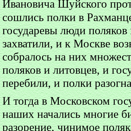
Ивановича Шуйского прот
сошлись полки в Рахманце
государевы люди поляков 
захватили, и к Москве воз
собралось на них множест
поляков и литовцев, и го
перебили, и полки разогн
И тогда в Московском гос
наших начались многие би
разорение, чинимое поляк