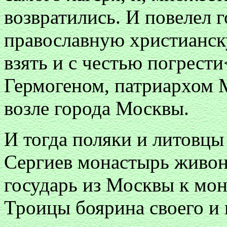
возвратились. И повелел г
православную христианску
взять и с честью погрест
Гермогеном, патриархом 
возле города Москвы.
И тогда поляки и литовц
Сергиев монастырь живон
государь из Москвы к мо
Троицы боярина своего и 