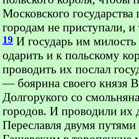
Московского государства 
городам не приступали, и
19
И государь им милость 
одарить и к польскому ко
проводить их послал госу
— боярина своего князя 
Долгорукого со смольнян
городов. И проводили их д
Переславля двумя путями
Гашевским в торопецкие 