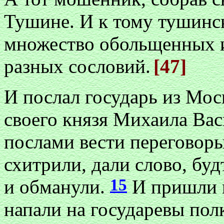
Тушине. И к тому тушинс
множество обольщенных и
разных сословий.
[47]
И послал государь из Мо
своего князя Михаила Ва
послами вести переговор
схитрили, дали слово, буд
15
и обманули.
И пришли и
напали на государевы пол