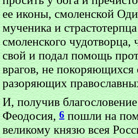
ее иконы, смоленской Оди
мученика и страстотерпц
смоленского чудотворца, 
свой и подал помощь про
врагов, не покоряющихся 
разоряющих православных
И, получив благословение
6
Феодосия,
пошли на пом
великому князю всея Рос