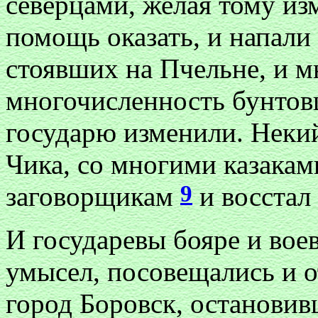
северцами, желая тому и
помощь оказать, и напали
стоявших на Пчельне, и 
многочисленность бунтовщ
государю изменили. Некий
Чика, со многими казакам
9
заговорщикам
и восстал
И государевы бояре и вое
умысел, посовещались и о
город Боровск, остановив