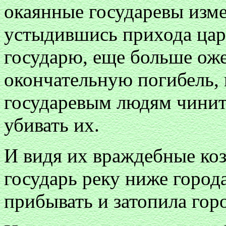
окаянные государевы изм
устыдившись прихода цар
государю, еще больше оже
окончательную погибель, 
государевым людям чинить
убивать их.
И видя их враждебные коз
государь реку ниже города
прибывать и затопила гор