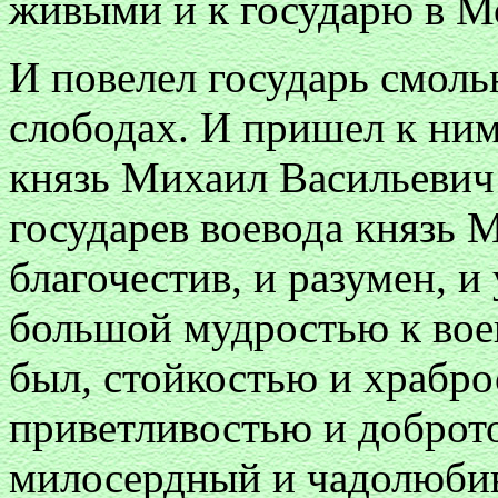
живыми и к государю в М
И повелел государь смоль
слободах. И пришел к ним
князь Михаил Васильеви
государев воевода князь 
благочестив, и разумен, и 
большой мудростью к вое
был
,
стойкостью и храбр
приветливостью и доброто
милосердный и чадолюбив