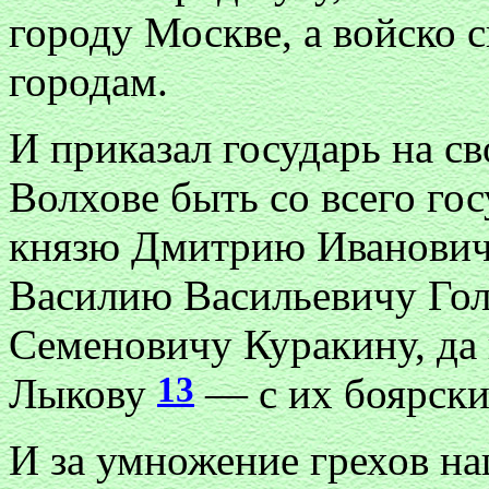
городу Москве, а войско с
городам.
И приказал государь на св
Волхове быть со всего гос
князю Дмитрию Иванович
Василию Васильевичу Гол
Семеновичу Куракину, да
13
Лыкову
— с их боярски
И за умножение грехов н