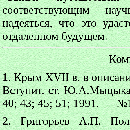
соответствующим нау
надеяться, что это удас
отдаленном будущем.
Ком
1
. Крым XVII в. в описан
Вступит. ст. Ю.А.Мыцыка
40; 43; 45; 51; 1991. — №
2
. Григорьев А.П. Пол