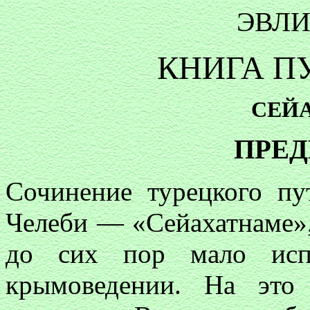
ЭВЛИ
КНИГА П
СЕЙ
ПРЕ
Сочинение турецкого пу
Челеби — «Сейахатнаме»
до сих пор мало испо
крымоведении. На это