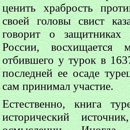
ценить храбрость прот
своей головы свист каз
говорит о защитниках
России, восхищается м
отбившего у турок в 163
последней ее осаде тур
сам принимал участие.
Естественно, книга ту
исторический источни
осмыслении. Иногда