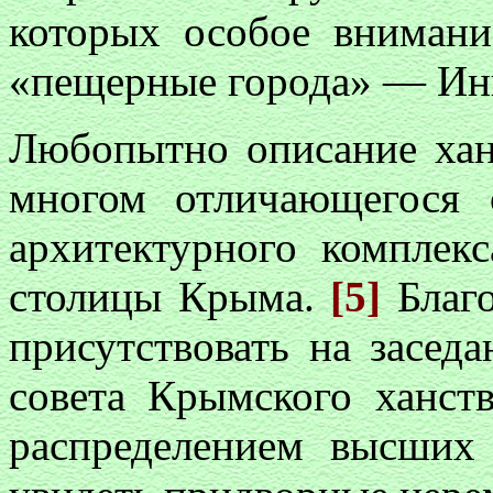
которых особое внимани
«пещерные города» — Инк
Любопытно описание ханс
многом отличающегося
архитектурного комплек
столицы Крыма.
[5]
Благ
присутствовать на засед
совета Крымского ханст
распределением высших 