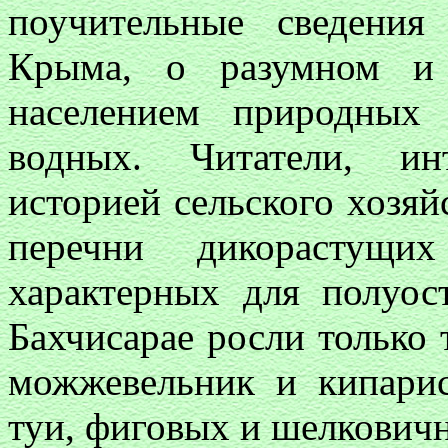
поучительные сведения
Крыма, о разумном и 
населением природных 
водных. Читатели, ин
историей сельского хозя
перечни дикорастущи
характерных для полуос
Бахчисарае росли только 
можжевельник и кипарис
туи, фиговых и шелковичн