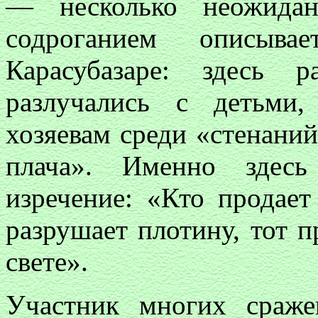
— несколько неожида
содроганием описыв
Карасубазаре: здесь р
разлучались с детьми
хозяевам среди «стенани
плача». Именно здесь
изречение: «Кто продает
разрушает плотину, тот п
свете».
Участник многих сраже