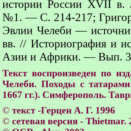
истории России ХVII в.
№1. — С. 214-217; Григо
Эвлии Челеби — источни
вв. // Историография и и
Азии и Африки. — Вып. 3.
Текст воспроизведен по из
Челеби. Походы с татарами
1667 гг.). Симферополь. Тавр
©
текст -Герцен А. Г. 1996
©
сетевая версия - Тhietmar. 