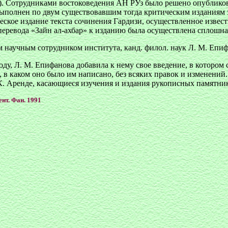
гг.). Сотрудниками востоковедения АН РУз было решено опублик
ыполнен по двум существовавшим тогда критическим изданиям э
итическое издание текста сочинения Гардизи, осуществленное из
 перевода «Зайн ал-ахбар» к изданию была осуществлена сплошна
 научным сотрудником института, канд. филол. наук Л. М. Епи
у, Л. М. Епифанова добавила к нему свое введение, в котором с
, в каком оно было им написано, без всяких правок и изменений
К. Аренде, касающиеся изучения и издания рукописных памятни
ент. Фан. 1991