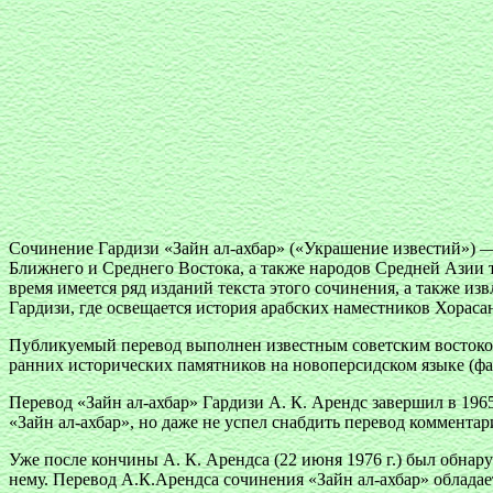
Сочинение Гардизи «Зайн ал-ахбар» («Украшение известий») —
Ближнего и Среднего Востока, а также народов Средней Азии т
время имеется ряд изданий текста этого сочинения, а также из
Гардизи, где освещается история арабских наместников Хорас
Публикуемый перевод выполнен известным советским востоко
ранних исторических памятников на новоперсидском языке (ф
Перевод «Зайн ал-ахбар» Гардизи А. К. Арендс завершил в 1965
«Зайн ал-ахбар», но даже не успел снабдить перевод коммента
Уже после кончины А. К. Арендса (22 июня 1976 г.) был обна
нему. Перевод А.К.Арендса сочинения «Зайн ал-ахбар» облада