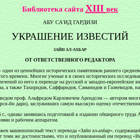
XIII
Библиотека сайта
век
АБУ СА'ИД ГАРДИЗИ
УКРАШЕНИЕ ИЗВЕСТИЙ
ЗАЙН АЛ-АХБАР
ОТ ОТВЕТСТВЕННОГО РЕДАКТОРА
 один из ценнейших исторических памятников раннего средневек
ого времени. Многие ученые в в своих исторических исследовани
влечений из него в переводе на русский и западно-европейские я
ана, а также Тахиридов, Саффаридов, Саманидов и Газневидов, 
ведом проф. Альфредом Карловичем Арендсом — автором многих
арси-йи дари), заслуживших самую высокую оценку отечественн
 г., однако занявшись подготовкой к изданию обширного труда А
риями и рабочим аппаратом.
ружен машинописный текст перевода «Зайн ал-ахбар», содержащи
ет теми же достоинствами, что и опубликованный им перевод «