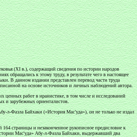
овья (XI в.), содержащий сведения по истории народов
ях обращались к этому труду, в результате чего в настоящее
зыки. В данном издании представлен перевод части труда
написанной на основе источников и личных наблюдений автора.
 ценных работ в иранистике, в том числе и исследований
ых и зарубежных ориенталистов.
бу-л-Фазла Байхаки («История Мас'уда»), он не только не издал
й 164 страницы и незаконченное рукописное предисловие к
Истории Мас'уда» Абу-л-Фазла Байхаки, выдержавший два