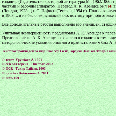
издания. (Издательство восточной литературы М., 1962,1966 
частями и рабочим аппаратом. Перевод А. К. Арендса был
[4]
в
(Лондон, 1928 г.) и С. Нафиси (Тегеран, 1954 г.). Полное кр
в 1968 г., и не было им использовано, поэтому при подготовке
Все дополнительные работы выполнены его ученицей, старшим
Учитывая незавершенность предисловия А. К. Арендса к перевод
Предисловие же А. К. Арендса сохранено в издании в том виде
методологические указания опытного ираниста, каким был А. 
Текст воспроизведен по изданию: Абу Са'ид Гардизи. Зайн ал-Ахбар. Ташк
©
текст -Урунбаев А. 1991
©
сетевая версия - Тhietmar. 2003
©
OCR - Тахир Тайсин. 2003
©
дизайн - Войтехович А. 2001
©
Фан. 1991