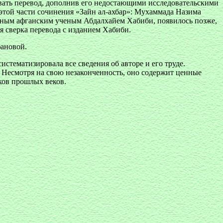
овать перевод, дополнив его недостающими исследовательскими
той части сочинения «Зайн ал-ахбар»: Мухаммада Назима
вестным афганским ученым Абдалхайем Хабиби, появилось позже,
я сверка перевода с изданием Хабиби.
фановой.
истематизировала все сведения об авторе и его труде.
. Несмотря на свою незаконченность, оно содержит ценные
ков прошлых веков.