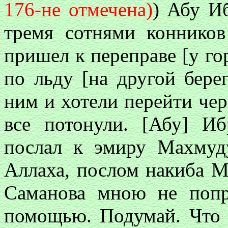
176-не отмечена)
) Абу И
тремя сотнями коннико
пришел к переправе [у го
по льду [на другой бере
ним и хотели перейти чере
все потонули. [Абу] И
послал к эмиру Махмуд
Аллаха, послом накиба М
Саманова мною не попра
помощью. Подумай. Что 