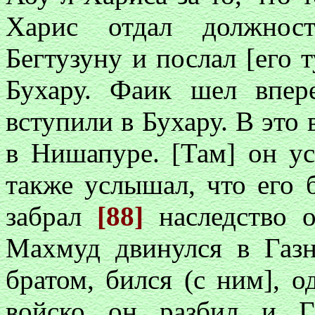
Харис отдал должност
Бегтузуну и послал [его т
Бухару. Фаик шел впер
вступили в Бухару. В эт
в Нишапуре. [Там] он ус
также услышал, что его 
забрал
[88]
наследство о
Махмуд двинулся в Газн
братом, бился (с ним], о
войско он разбил и Га