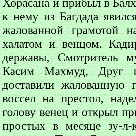
Хорасана и прибыл в Балх,
к нему из Багдада явилс
жалованной грамотой н
халатом и венцом. Кади
державы, Смотритель м
Касим Махмуд, Друг п
доставили жалованную 
воссел на престол, наде
голову венец и открыл пр
простых в месяце зу-л-к