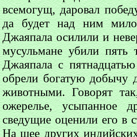
всемогущ, даровал побе
да будет над ним милос
Джаяпала осилили и неве
мусульмане убили пять 
Джаяпала с пятнадцатью
обрели богатую добычу 
животными. Говорят та
ожерелье, усыпанное 
сведущие оценили его в с
На шее других индийских