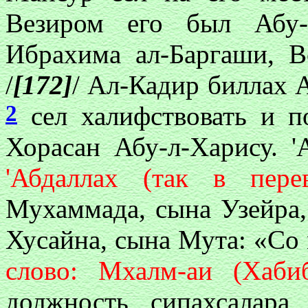
Везиром его был Абу-
Ибрахима ал-Баргаши, В
/
[172]
/ Ал-Кадир биллах 
2
сел халифствовать и п
Хорасан Абу-л-Харису. '
'Абдаллах (так в пер
Мухаммада, сына Узейра,
Хусайна, сына Мута: «Со 
слово: Мхалм-аи (Xаби
должность сипахсалара