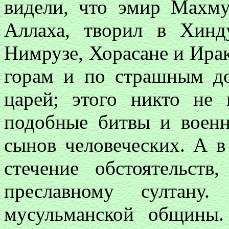
видели, что эмир Махму
Аллаха, творил в Хинд
Нимрузе, Хорасане и Ирак
горам и по страшным до
царей; этого никто не
подобные битвы и военн
сынов человеческих. А в
стечение обстоятельств
преславному султану
мусульманской общины