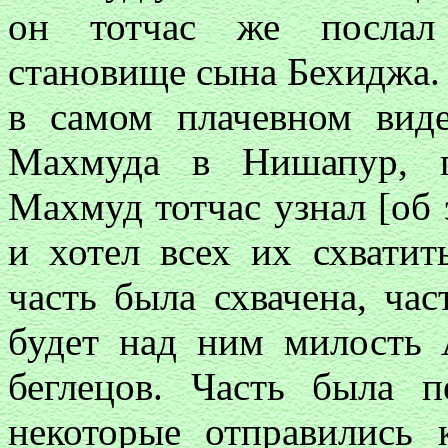
он тотчас же послал
становище сына Бехиджа. 
в самом плачевном вид
Махмуда в Нишапур, г
Махмуд тотчас узнал [об 
и хотел всех их схватит
часть была схвачена, ча
будет над ним милость 
беглецов. Часть была п
некоторые отправились