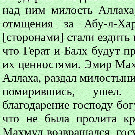
над ним милость Аллаха
отмщения за Абу-л-Ха
[сторонами] стали ездить
что Герат и Балх будут 
их ценностями. Эмир Мах
Аллаха, раздал милостыни
помирившись, ушел. 
благодарение господу богу
что не была пролита кр
Махмуд возвращался, гос