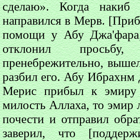
сделаю». Когда накиб
направился в Мерв. [При
помощи у Абу Джа'фара,
отклонил просьб
пренебрежительно, вышел
разбил его. Абу Ибрахнм 
Мерис прибыл к эмиру
милость Аллаха, то эмир 
почести и отправил обр
заверил, что [поддер