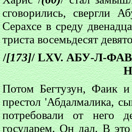
сговорились, свергли А
Серахсе в среду двенадца
триста восемьдесят девято
/
[173]
/ LXV. АБУ-Л-Ф
Н
Потом Бегтузун, Фаик и
престол 'Абдалмалика, сы
потребовали от него д
государем. Он дал. В эт