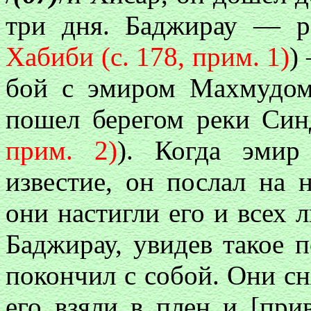
три дня. Баджирау — 
Хабиби (с. 178, прим. 1)
)
бой с эмиром Махмудом
пошел берегом реки Син
прим. 2)
). Когда эмир
известие, он послал на 
они настигли его и всех л
Баджирау, увидев такое 
покончил с собой. Они сн
его взяли в плен и [пр