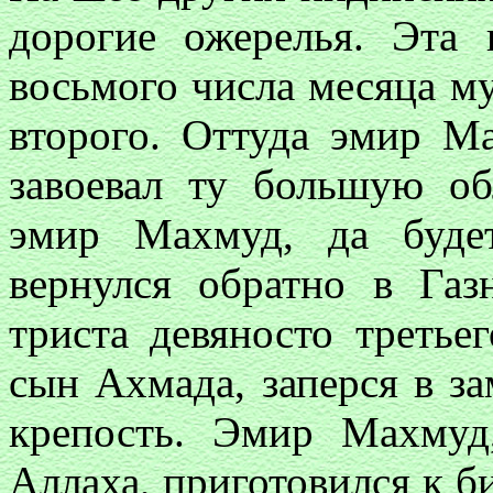
дорогие ожерелья. Эта 
восьмого числа месяца му
второго. Оттуда эмир 
завоевал ту большую об
эмир Махмуд, да буде
вернулся обратно в Газ
триста девяносто третье
сын Ахмада, заперся в з
крепость. Эмир Махмуд
Аллаха, приготовился к би