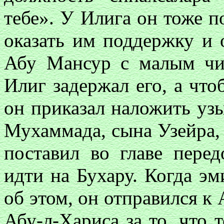
тебе». У Илига он тоже 
оказать им поддержку и 
Абу Мансур с малым чи
Илиг задержал его, а что
он приказал наложить узы
Мухаммада, сына Узейра, 
поставил во главе перед
идти на Бухару. Когда э
об этом, он отправился к
Абу-л-Хариса за то, что т