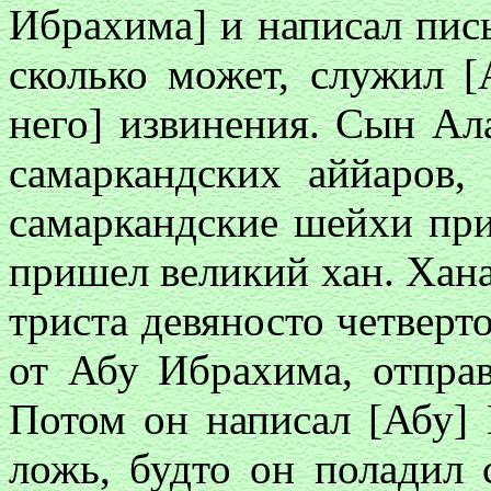
Ибрахима] и написал пись
сколько может, служил 
него] извинения. Сын А
самаркандских аййаров,
самаркандские шейхи при
пришел великий хан. Хана
триста девяносто четверто
от Абу Ибрахима, отправ
Потом он написал [Абу] 
ложь, будто он поладил 