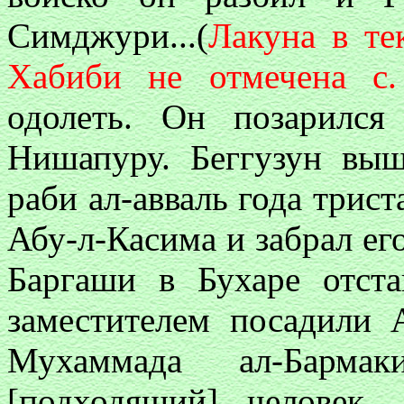
Симджури...(
Лакуна в тек
Хабиби не отмечена с.
одолеть. Он позарилс
Нишапуру. Беггузун выш
раби ал-авваль года трист
Абу-л-Касима и забрал е
Баргаши в Бухаре отст
заместителем посадили А
Мухаммада ал-Барма
[подходящий] человек. 