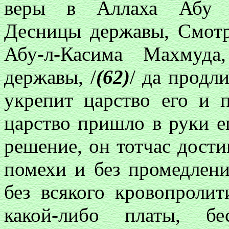
веры в Аллаха Абу М
Десницы державы, Смот
Абу-л-Касима Махмуд
державы, /
(62)
/ да продл
укрепит царство его и п
царство пришло в руки ег
решение, он тотчас дости
помехи и без промедлени
без всякого кровопролит
какой-либо платы, б