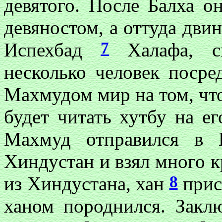
девятого. После Балха о
девяностом, а оттуда двин
7
Испехбад
Халафа, с
несколько человек поср
Махмудом мир на том, что
будет читать хутбу на е
Махмуд отправился в 
Хиндустан и взял много к
8
из Хиндустана, хан
прис
ханом породнился. Закл