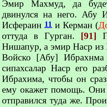
Эмир Махмуд, да буде
двинулся на него. Абу 
11
Исфераин
и Керман (
Д
оттуда в Гурган.
[91]
Нишапур, а эмир Наср из
Войско [Абу] Ибрахнма
сипахсалар Наср его раз
Ибрахима, чтобы он сраз
ему окажет помощь. Они
отправился туда же. Про