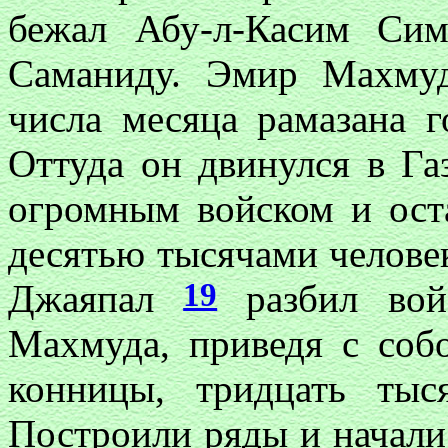
бежал Абу-л-Касим Си
Саманиду. Эмир Махмуд
числа месяца рамазана г
Оттуда он двинулся в Га
огромным войском и ост
десятью тысячами человек
19
Джаяпал
разбил войс
Махмуда, приведя с соб
конницы, тридцать тыс
Построили ряды и начали 