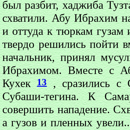
был разбит, хаджиба Туз
схватили. Абу Ибрахим на
и оттуда к тюркам гузам 
твердо решились пойти вм
начальник, принял мусу
Ибрахимом. Вместе с 
13
Кухек
, сразились с
Субаши-тегина. К Сам
совершить нападение. Схв
а гузов и пленных увели..