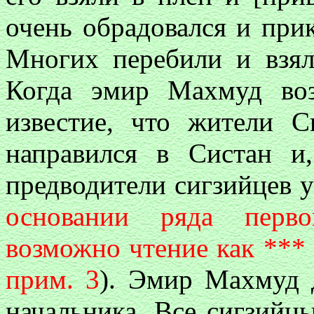
очень обрадовался и при
Многих перебили и взял
Когда эмир Махмуд воз
известие, что жители 
направился в Систан и
предводители сигзийцев у
основании ряда перво
возможно чтение как *** [
прим. 3
). Эмир Махмуд 
начальника. Все сигзийц