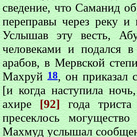
сведение, что Саманид обр
переправы через реку и 
Услышав эту весть, А
человеками и подался в
арабов, в Мервской степи
18
Махруй
, он приказал
[и когда наступила ночь,
ахире
[92]
года триста
пресеклось могущество
Махмуд услышал сообщен