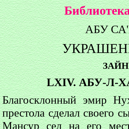
Библиотека
АБУ СА
УКРАШЕН
ЗАЙН
LXIV. АБУ-Л-
Благосклонный эмир Ну
престола сделал своего с
Мансур сел на его мес