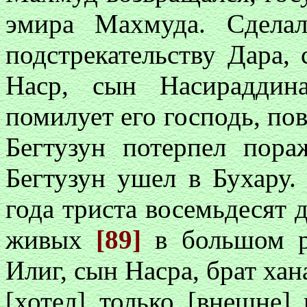
эмира Махмуда. Сдела
подстрекательству Дара,
Наср, сын Насираддин
помилует его господь, пов
Бегтузун потерпел пора
Бегтузун ушел в Бухару.
года триста восемьдесят д
живых
[89]
в большом р
Илиг, сын Насра, брат хан
[хотел] только [внешне] 