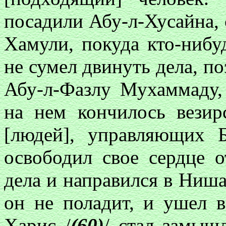
посадили Абу-л-Хусайна,
Хамули, покуда кто-нибу
не сумел двинуть дела, п
Абу-л-Фазлу Мухаммаду,
на нем кончилось везир
[людей], управляющих 
освободил свое сердце о
дела и направился в Ниша
он не поладит, и ушел 
Харис /
(60)
/ стал замыш