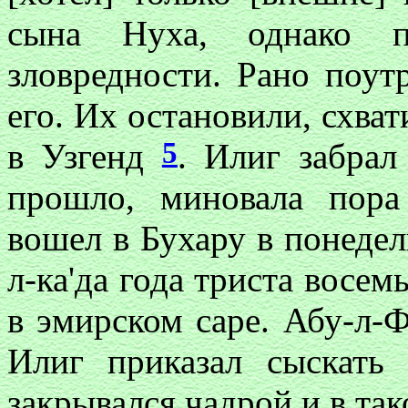
сына Нуха, однако п
зловредности. Рано поут
его. Их остановили, схва
5
в Узгенд
. Илиг забрал
прошло, миновала пора
вошел в Бухару в понедел
л-ка'да года триста восем
в эмирском cape. Абу-л-Ф
Илиг приказал сыскать 
закрывался чадрой и в так