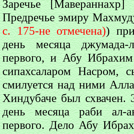
Заречье [Мавераннахр]
Предречье эмиру Махмуду.
с. 175-не отмечена)
) пр
день месяца джумада-л
первого, и Абу Ибрахи
сипахсаларом Насром, 
смилуется над ними Алла
Хиндубаче был схвачен. 
день месяца раби ал-а
первого. Дело Абу Ибра