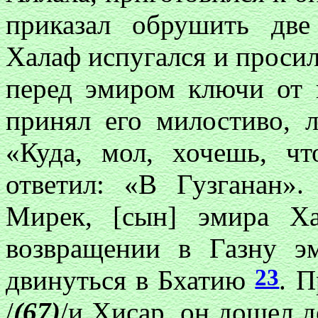
приказал обрушить две
Халаф испугался и проси
перед эмиром ключи от
принял его милостиво, 
«Куда, мол, хочешь, ч
ответил: «В Гузганан»
Мирек, [сын] эмира 
возвращении в Газну 
23
двинуться в Бхатию
. 
/
(67)
/и Хисар, он дошел д