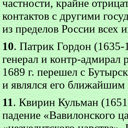
частности, крайне отрица
контактов с другими госу
из пределов России всех 
10
. Патрик Гордон (1635-
генерал и контр-адмирал р
1689 г. перешел с Бутырс
и являлся его ближайшим
11
. Квирин Кульман (1651
падение «Вавилонского ца
«иезуелитского царства».