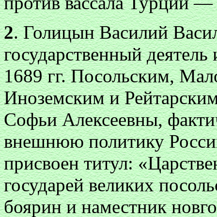
против вассала Турции —
2
. Голицын Василий Васи
государственный деятель 
1689 гг. Посольским, Ма
Иноземским и Рейтарским
Софьи Алексеевны, факти
внешнюю политику России 
присвоен титул: «Царств
государей великих посоль
боярин и наместник новго