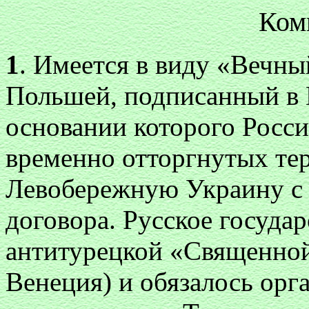
Ком
1
. Имеется в виду «Вечн
Польшей, подписанный в М
основании которого Росси
временно отторгнутых те
Левобережную Украину с 
договора. Русское госуда
антитурецкой «Священной
Венеция) и обязалось орг