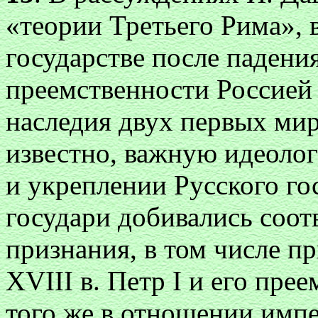
«теории Третьего Рима»,
государстве после падения
преемственности Россией
наследия двух первых мир
известно, важную идеоло
и укреплении Русского го
государи добивались соо
признания, в том числе пр
XVIII в. Петр I и его пре
того же в отношении импе