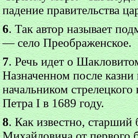
падение правительства ца
6
. Так автор называет по
— село Преображенское.
7
. Речь идет о Шакловито
Назначенном после казни в
начальником стрелецкого 
Петра I в 1689 году.
8
. Как известно, старший 
Михайловича от первого б