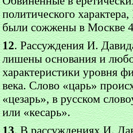
Обвиненные в еретически
политического характера,
были сожжены в Москве 4 
12
. Рассуждения И. Давид
лишены основания и люб
характеристики уровня ф
века. Слово «царь» происх
«цезарь», в русском слов
или «кесарь».
13
. В рассуждениях И. Да