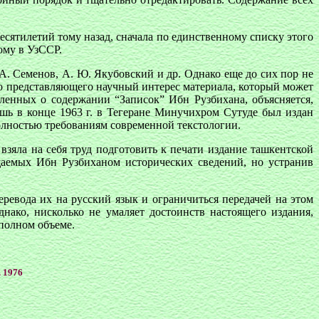
есятилетий тому назад, сначала по единственному списку этого
ому в УзССР.
 А. Семенов, А. Ю. Якубовский и др. Однако еще до сих пор не
ло представляющего научный интерес материала, который может
ленных о содержании “Записок” Ибн Рузбихана, объясняется,
шь в конце 1963 г. в Тегеране Минучихром Сутуде был издан
полностью требованиям современной текстологии.
взяла на себя труд подготовить к печати издание ташкентской
щаемых Ибн Рузбиханом исторических сведений, но устранив
еревода их на русский язык и ограничиться передачей на этом
нако, нисколько не умаляет достоинств настоящего издания,
 полном объеме.
. 1976