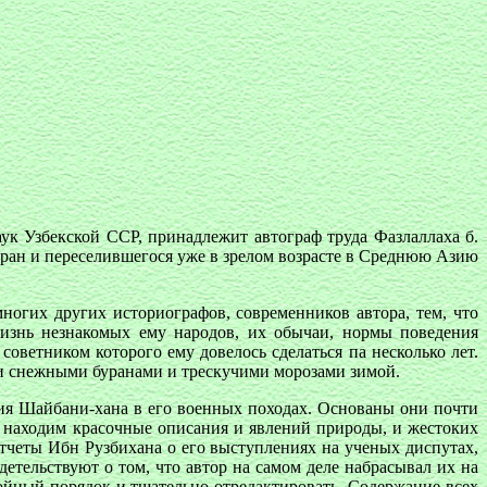
к Узбекской ССР, принадлежит автограф труда Фазлаллаха б.
ран и переселившегося уже в зрелом возрасте в Среднюю Азию
многих других историографов, современников автора, тем, что
изнь незнакомых ему народов, их обычаи, нормы поведения
ветником которого ему довелось сделаться па несколько лет.
 и снежными буранами и трескучими морозами зимой.
ия Шайбани-хана в его военных походах. Основаны они почти
ы находим красочные описания и явлений природы, и жестоких
отчеты Ибн Рузбихана о его выступлениях на ученых диспутах,
тельствуют о том, что автор на самом деле набрасывал их на
ойный порядок и тщательно отредактировать. Содержание всех