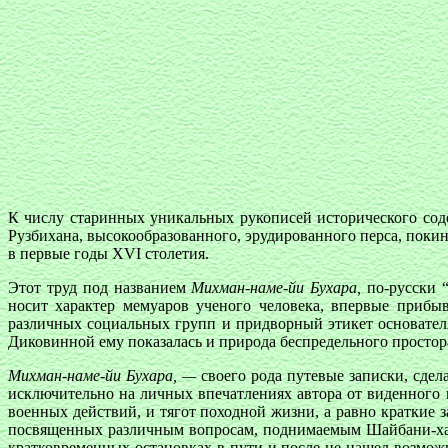
К числу старинных уникальных рукописей исторического сод
Рузбихана, высокообразованного, эрудированного перса, пок
в первые годы XVI столетия.
Этот труд под названием
Михман-наме-йи Бухара,
по-русски “
носит характер мемуаров ученого человека, впервые приб
различных социальных групп и придворный этикет основателя
Диковинной ему показалась и природа беспредельного простор
Михман-наме-йи Бухара, —
своего рода путевые записки, сде
исключительно на личных впечатлениях автора от виденного 
военных действий, и тягот походной жизни, а равно краткие 
посвященных различным вопросам, поднимаемым Шайбани-ханом
кратковременных остановках в пути и после не нашел возмож