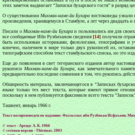
этих заметок выдвигает “Записки бухарского гостя” в разряд 
О существовании
Михман-наме-йи Бухара
востоковеды узнали в
произведения, хранящемуся в Стамбуле, а лет через двадцать и
Писали о
Михман-наме-йи Бухара
и пользовались им для своих
все сообщаемые Ибн Рузбиханом сведения
[14]
получили отраже
быть использован историками, филологами, этнографами и у
конечно, наличием в мире только двух рукописей их, остав
типографским способом текст стамбульского списка, но это из
Еще до появления в свет тегеранского издания автор настоящ
рукописи
Михман-наме-йи Бухара,
как замечательного памят
предварительно последние сомнения в том, что рукопись дейст
Обширность материала, заключающегося в “Записках бухарског
языке только тех мест текста, которые имеют прямое отнош
поскольку в нем публикуется факсимиле всего текста “Записок
Ташкент, январь 1966 г.
Текст воспроизведен по изданию: Фазлаллах ибн Рузбихан Исфахани. Мих
©
текст - Арендс А. К. 1966
©
сетевая версия - Тhietmar. 2003