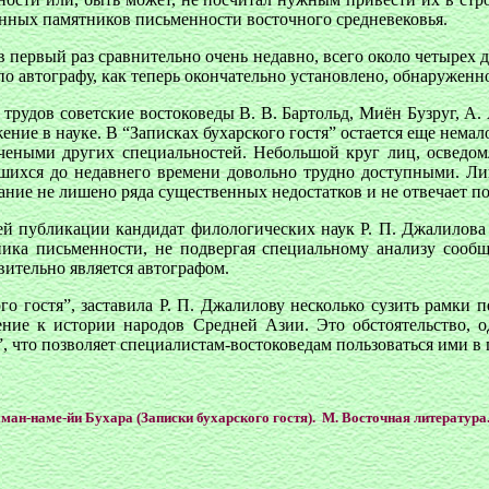
ценных памятников письменности восточного средневековья.
 первый раз сравнительно очень недавно, всего около четырех д
 по автографу, как теперь окончательно установлено, обнаруженн
 трудов советские востоковеды В. В. Бартольд, Миён Бузруг, А.
ние в науке. В “Записках бухарского гостя” остается еще нема
чеными других специальностей. Небольшой круг лиц, осведом
авшихся до недавнего времени довольно трудно доступными. Ли
дание не лишено ряда существенных недостатков и не отвечает 
ей публикации кандидат филологических наук Р. П. Джалилова 
ника письменности, не подвергая специальному анализу сооб
вительно является автографом.
о гостя”, заставила Р. П. Джалилову несколько сузить рамки п
ение к истории народов Средней Азии. Это обстоятельство, од
”, что позволяет специалистам-востоковедам пользоваться ими в
ман-наме-йи Бухара (Записки бухарского гостя). М. Восточная литература