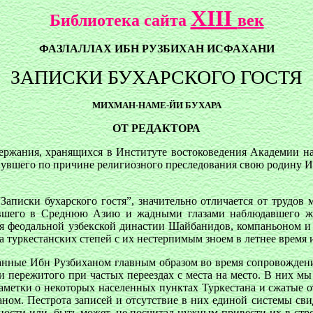
XIII
Библиотека сайта
век
ФАЗЛАЛЛАХ ИБН РУЗБИХАН ИСФАХАНИ
ЗАПИСКИ БУХАРСКОГО ГОСТЯ
МИХМАН-НАМЕ-ЙИ БУХАРА
ОТ РЕДАКТОРА
ержания, хранящихся в Институте востоковедения Академии нау
инувшего по причине религиозного преследования свою родину И
Записки бухарского гостя”, значительно отличается от трудов 
ывшего в Среднюю Азию и жадными глазами наблюдавшего ж
 феодальной узбекской династии Шайбанидов, компаньоном и со
а туркестанских степей с их нестерпимым зноем в летнее время
ланные Ибн Рузбиханом главным образом во время сопровожден
и пережитого при частых переездах с места на место. В них м
заметки о некоторых населенных пунктах Туркестана и сжатые 
. Пестрота записей и отсутствие в них единой системы свиде
ности или, быть может, не посчитал нужным привести их в стр