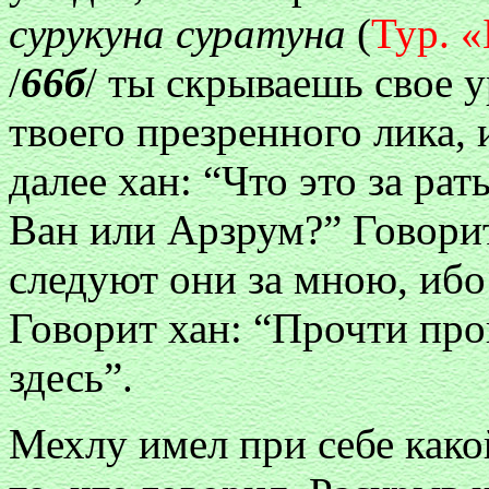
сурукуна суратуна
(
Тур. «
/
66б
/ ты скрываешь свое у
твоего презренного лика,
далее хан: “Что это за рат
Ван или Арзрум?” Говорит
следуют они за мною, ибо
Говорит хан: “Прочти проп
здесь”.
Мехлу имел при себе како