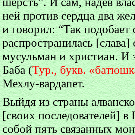
шерсть”. И сам, надев вл
ней против сердца два же
и говорил: “Так подобает 
распространилась [слава]
мусульман и христиан. И 
Баба (
Тур., букв. «батюшк
Мехлу-вардапет.
Выйдя из страны алванск
[своих последователей] в 
собой пять связанных мон