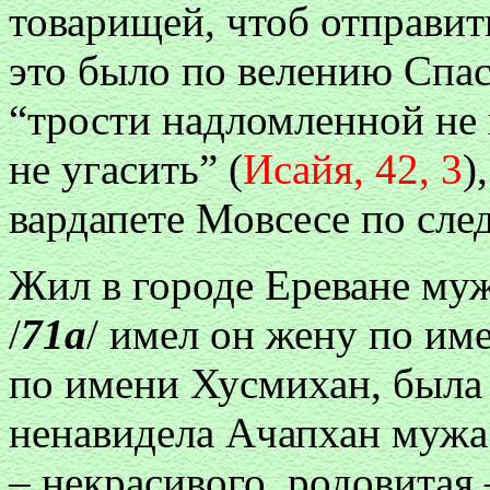
товарищей, чтоб отправит
это было по велению Спас
“трости надломленной не 
не угасить” (
Исайя, 42, 3
)
вардапете Мовсесе по сл
Жил в городе Ереване му
/
71а
/ имел он жену по им
по имени Хусмихан, была
ненавидела Ачапхан мужа 
– некрасивого, родовитая 