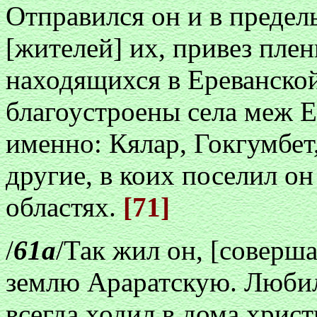
Отправился он и в предел
[жителей] их, привез плен
находящихся в Ереванской
благоустроены села меж 
именно: Кялар, Гокгумбет,
другие, в коих поселил он
областях.
[71]
/
61а
/Так жил он, [соверша
землю Араратскую. Любил
всегда ходил в дома христ