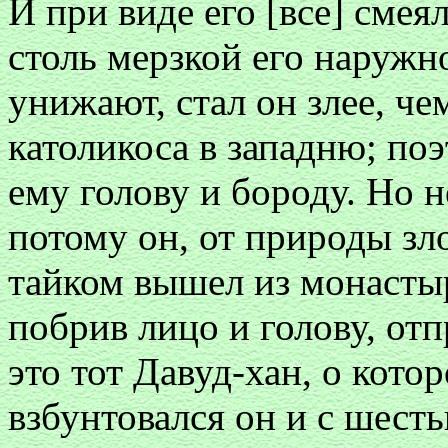
И при виде его [все] смея
столь мерзкой его наружно
унижают, стал он злее, чем
католикоса в западню; по
ему голову и бороду. Но н
потому он, от природы зл
тайком вышел из монастыр
побрив лицо и голову, от
это тот Давуд-хан, о кот
взбунтовался он и с шест