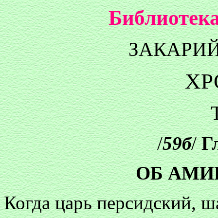
Библиотека
ЗАКАРИ
ХР
/
59б
/
Г
ОБ АМИ
Когда царь персидский, ш