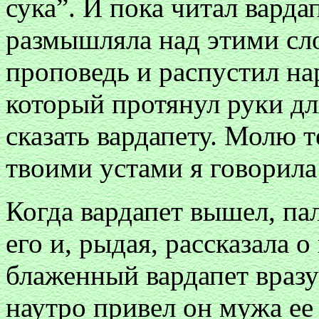
сука”. И пока читал варда
размышляла над этими сло
проповедь и распустил на
который протянул руки дл
сказать вардапету. Молю т
твоими устами я говорила
Когда вардапет вышел, па
его и, рыдая, рассказала 
блаженный вардапет враз
наутро привел он мужа ее 