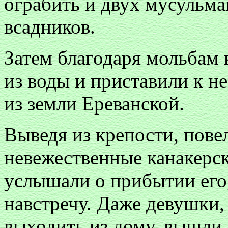
ограбить и двух мусульма
всадников.
Затем благодаря мольбам
из воды и приставили к н
из земли Ереванской.
Выведя из крепости, повел
невежественные канакерс
услышали о прибытии его,
навстречу. Даже девушки,
выходить из дому, вышли 