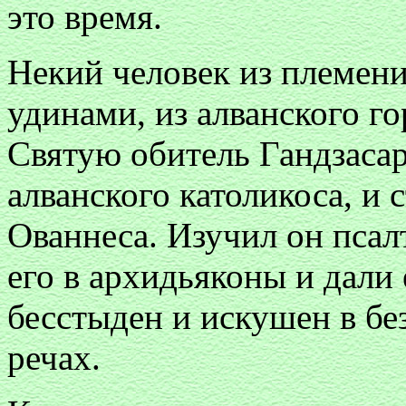
это время.
Некий человек из племени
удинами, из алванского го
Святую обитель Гандзасар
алванского католикоса, и 
Ованнеса. Изучил он псал
его в архидьяконы и дали 
бесстыден и искушен в б
речах.