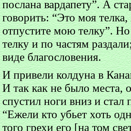
послана вардапету”. А ста
говорить: “Это моя телка, 
отпустите мою телку”. Но
телку и по частям раздали
виде благословения.
И привели колдуна в Кана
И так как не было места, о
спустил ноги вниз и стал
“Ежели кто убьет хоть одн
того грехи его [на том све