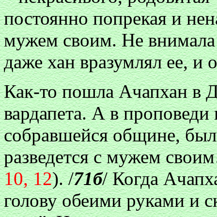
постоянно попрекая и нена
мужем своим. Не внимала
даже хан вразумлял ее, и 
Как-то пошла Ачапхан в 
вардапета. А в проповеди
собравшейся общине, были
разведется с мужем свои
10, 12
). /
71б
/ Когда Ачапх
голову обеими руками и ск