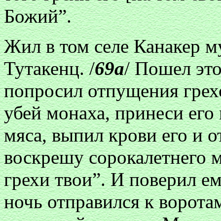
Божий”.
Жил в том селе Канакер 
Тутакенц. /
69а
/ Пошел это
попросил отпущения грех
убей монаха, принеси его 
мяса, выпил крови его и о
воскрешу сорокалетнего м
грехи твои”. И поверил е
ночь отправился к ворота