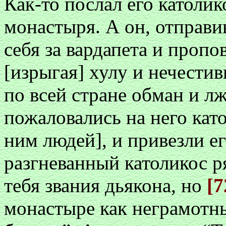
Как-то послал его католи
монастыря. А он, отправив
себя за вардапета и пропо
[изрыгая] хулу и нечести
по всей стране обман и л
пожаловались на него като
ним людей], и привезли е
разгневанный католикос р
тебя звания дьякона, но
[7
монастыре как неграмотн