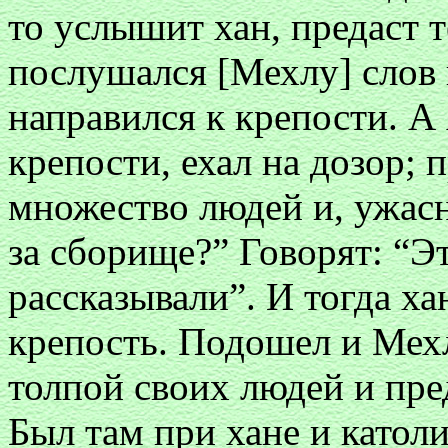
то услышит хан, предаст 
послушался [Мехлу] слов 
направился к крепости. А
крепости, ехал на дозор; 
множество людей и, ужасн
за сборище?” Говорят: “Э
рассказывали”. И тогда ха
крепость. Подошел и Мехл
толпой своих людей и пред
Был там при хане и католи