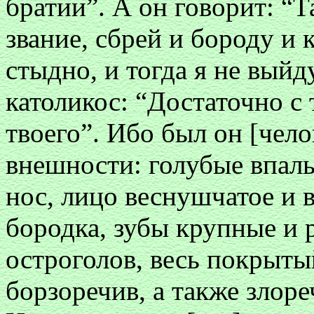
братии”. А он говорит: “Т
звание, сбрей и бороду и
стыдно, и тогда я не выйд
католикос: “Достаточно с 
твоего”. Ибо был он [чел
внешности: голубые впалы
нос, лицо веснушчатое и 
бородка, зубы крупные и 
остроголов, весь покрыты
борзоречив, а также злореч