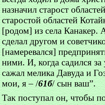
назначил старост областей
старостой областей Котай
[родом] из села Канакер. 
сделал другом и советчик
[намеревался] предпринять
ними. И, когда садился за 
сажал мелика Давуда и Го
мои, я – /
61б
/ сын ваш”.
Так поступал он, чтобы п