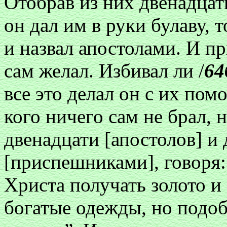
Отобрав из них двенадцат
он дал им в руки булаву, 
и назвал апостолами. И пр
сам желал. Избивал ли /
64
все это делал он с их по
кого ничего сам не брал, 
двенадцати [апостолов] и
[приспешниками], говоря:
Христа получать золото и 
богатые одежды, но подоб