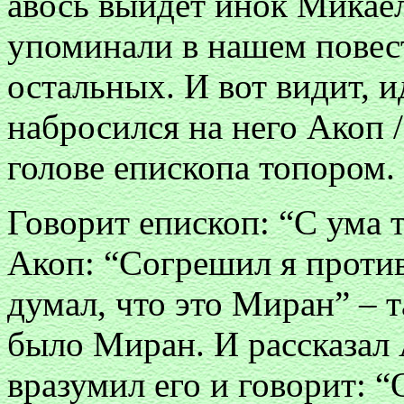
авось выйдет инок Микаел
упоминали в нашем повес
остальных. И вот видит, 
набросился на него Акоп /
голове епископа топором.
Говорит епископ: “С ума 
Акоп: “Согрешил я против
думал, что это Миран” – 
было Миран. И рассказал 
вразумил его и говорит: “