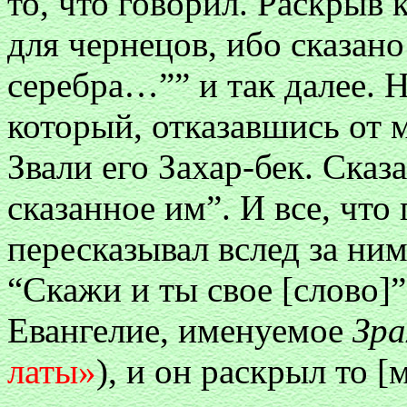
то, что говорил. Раскрыв 
для чернецов, ибо сказано
серебра…”” и так далее. 
который, отказавшись от м
Звали его Захар-бек. Сказ
сказанное им”. И все, что
пересказывал вслед за ним
“Скажи и ты свое [слово]”
Евангелие, именуемое
Зра
латы»
), и он раскрыл то [