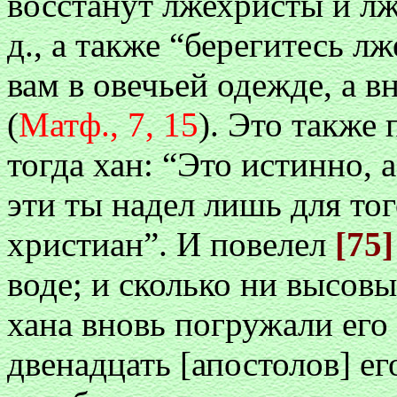
восстанут лжехристы и лж
д., а также “берегитесь л
вам в овечьей одежде, а 
(
Матф., 7, 15
). Это также 
тогда хан: “Это истинно, 
эти ты надел лишь для то
христиан”. И повелел
[75
воде; и сколько ни высовы
хана вновь погружали его 
двенадцать [апостолов] ег