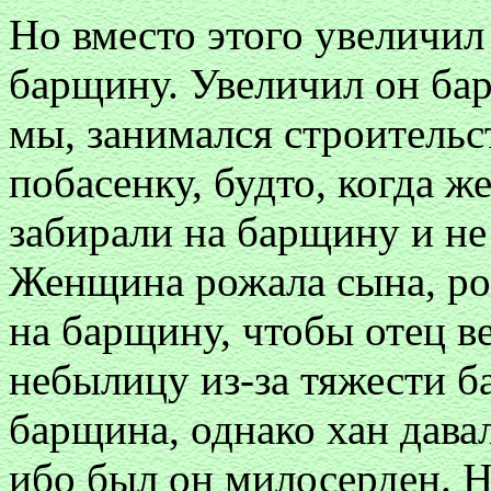
Но вместо этого увеличил
барщину. Увеличил он бар
мы, занимался строитель
побасенку, будто, когда 
забирали на барщину и не
Женщина рожала сына, рос
на барщину, чтобы отец в
небылицу из-за тяжести б
барщина, однако хан дава
ибо был он милосерден. Н