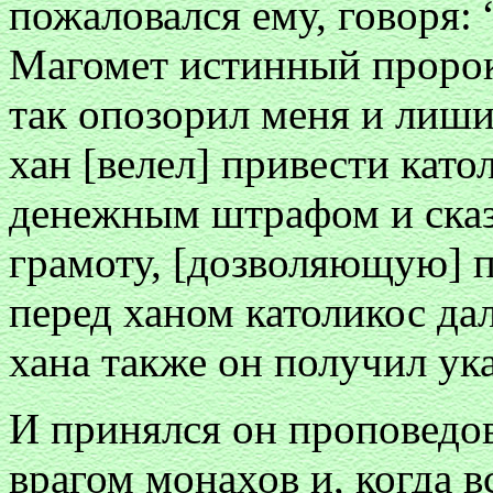
пожаловался ему, говоря: 
Магомет истинный пророк,
так опозорил меня и лиши
хан [велел] привести като
денежным штрафом и сказа
грамоту, [дозволяющую] п
перед ханом католикос дал
хана также он получил ука
И принялся он проповедов
врагом монахов и, когда в