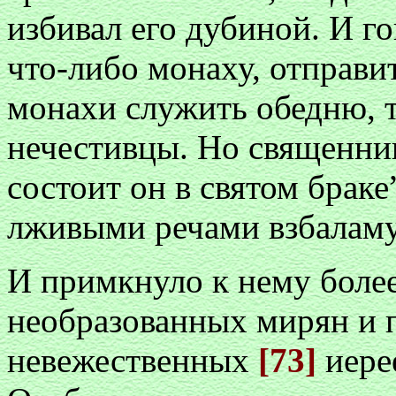
избивал его дубиной. И го
что-либо монаху, отправит
монахи служить обедню, т
нечестивцы. Но священни
состоит он в святом брак
лживыми речами взбаламу
И примкнуло к нему более
необразованных мирян и 
невежественных
[73]
иере