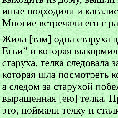
иные подходили и касалис
Многие встречали его с р
Жила [там] одна старуха в
Егьи” и которая выкормила
старуха, телка следовала 
которая шла посмотреть ко
а следом за старухой побе
выращенная [ею] телка. 
это, поймали телку и стал