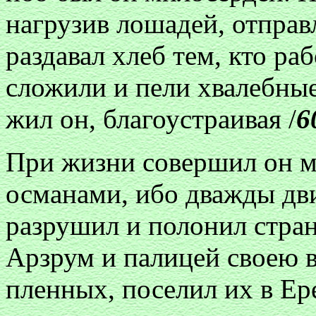
нагрузив лошадей, отправл
раздавал хлеб тем, кто ра
сложили и пели хвалебные
жил он, благоустраивая /
6
При жизни совершил он м
османами, ибо дважды дви
разрушил и полонил стран
Арзрум и палицей своею в
пленных, поселил их в Ер