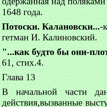
одержанная над поляками
1648 года.
Потоски. Калановски...
-
гетман И. Калиновский.
"...как будто бы они-пло
61, стих.4.
Глава 13
В начальной части да
действия,вызванные выст