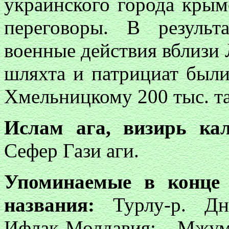
украинского города крым
переговоры. В результ
военные действия вблизи 
шляхта и патрициат был
Хмельницкому 200 тыс. т
Ислам ага, визирь ка
Сефер Гази аги.
Упоминаемые в конце 
названия:
Турлу-р. Дне
Ифлак-Молдавия; Мжум