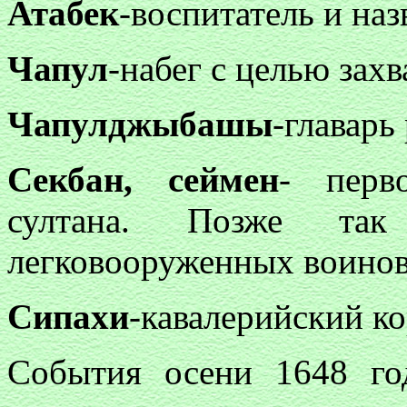
Атабек
-воспитатель и наз
Чапул
-набег с целью зах
Чапулджыбашы
-главарь
Секбан, сеймен
- перв
султана. Позже так
легковооруженных воинов 
Сипахи
-кавалерийский к
События осени 1648 год