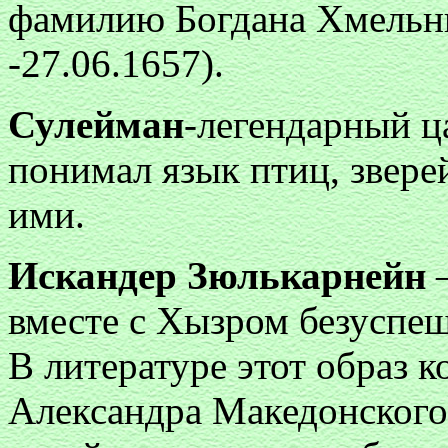
фамилию Богдана Хмельни
-27.06.1657).
Сулейман
-легендарный ц
понимал язык птиц, зверей
ими.
Искандер Зюлькарнейн
—
вместе с Хызром безуспе
В литературе этот образ 
Александра Македонского