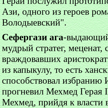
Герай послужил прототип
Ази, одного из героев ро
Володыевский".
Сефергази ага
-выдающий
мудрый стратег, меценат,
враждовавших аристократ
из капыкулу, то есть ханс
способствовал избранию 
прогневил Мехмед Герая I
Мехмед, прийдя к власти 