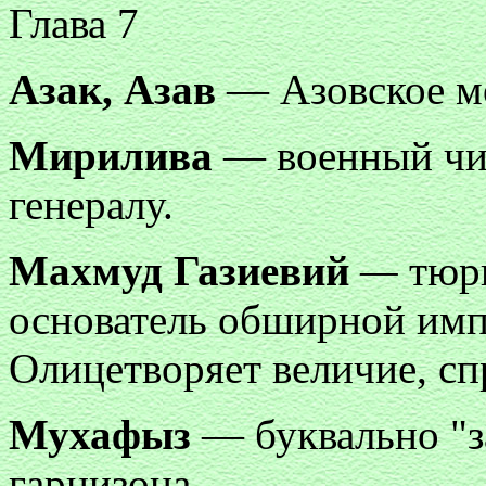
Глава 7
Азак, Азав
— Азовское мо
Мирилива
— военный чи
генералу.
Махмуд Газиевий
—
тюрк
основатель обширной им
Олицетворяет величие, сп
Мухафыз
— буквально "з
гарнизона.