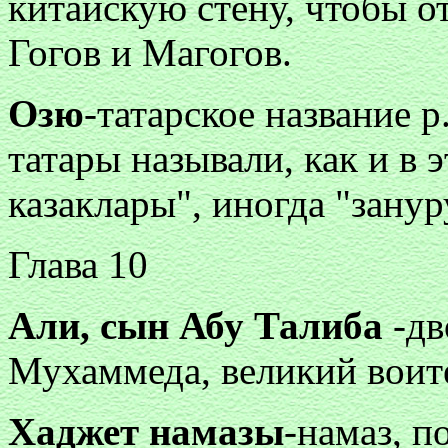
китайскую стену, чтобы о
Гогов и Магогов.
Озю
-татарское название 
татары называли, как и в 
казаклары", иногда "занур
Глава 10
Али, сын Абу Талиба
-дв
Мухаммеда, великий воит
Хаджет намазы
-намаз, п