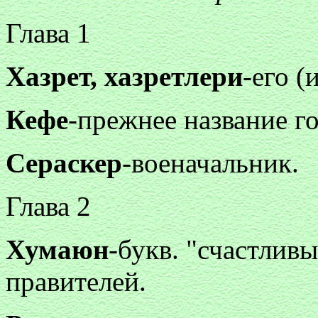
Глава 1
Хазрет, хазретлери
-его (
Кефе
-прежнее название г
Сераскер
-военачальник.
Глава 2
Хумаюн
-букв. "счастлив
правителей.