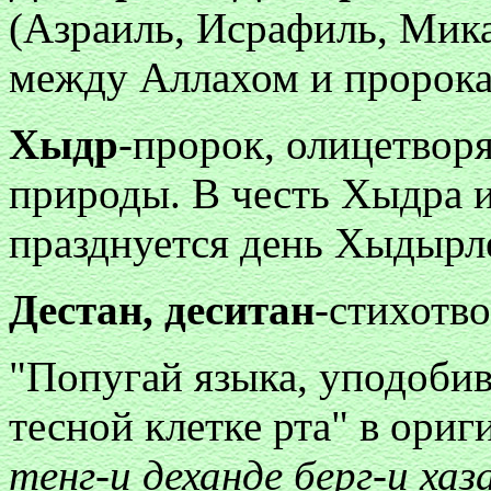
(Азраиль, Исрафиль, Мика
между Аллахом и пророка
Хыдр
-пророк, олицетво
природы. В честь Хыдра и
празднуется день Хыдырл
Дестан, деситан
-стихотво
"Попугай языка, уподоби
тесной клетке рта" в ориг
тенг-и деханде берг-и хаз