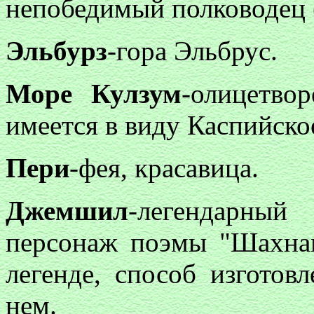
непобедимый полководец 
Эльбурз
-гора Эльбрус.
Море Кулзум
-олицетво
имеется в виду Каспийско
Пери
-фея, красавица.
Джемшил
-легендарны
персонаж поэмы "Шахнам
легенде, способ изготов
нем.