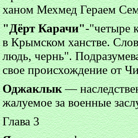
ханом Мехмед Гераем Семи
"Дёрт Карачи"
-"четыре 
в Крымском ханстве. Слов
людь, чернь". Подразумева
свое происхождение от Чи
Оджаклык
— наследствен
жалуемое за военные засл
Глава 3