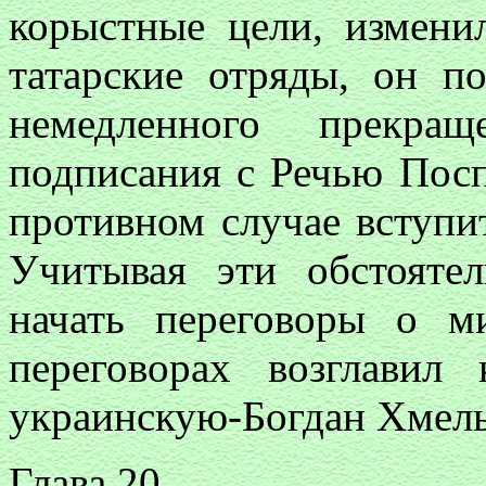
корыстные цели, измени
татарские отряды, он п
немедленного прекра
подписания с Речью Посп
противном случае вступи
Учитывая эти обстояте
начать переговоры о м
переговорах возглавил
украинскую-Богдан Хмел
Глава 20