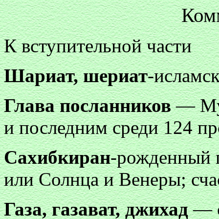
Ком
К вступительной части
Шариат, шериат
-исламск
Глава посланников
— Му
и последним среди 124 п
Сахибкиран
-рожденный 
или Солнца и Венеры; сч
Газа, газават, джихад
— с