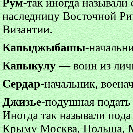
Рум
-так иногда называли
наследницу Восточной Ри
Византии.
Капыджыбашы
-начальни
Капыкулу
— воин из личн
Сердар
-начальник, воена
Джизье
-подушная подать
Иногда так называли пода
Крыму Москва, Польша, 