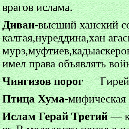
врагов ислама.
Диван
-высший ханский со
калгая,нуреддина,хан ага
мурз,муфтиев,кадыаскеров
имел права объявлять вой
Чингизов порог
— Гирей 
Птица Хума
-мифическая 
Ислам Герай Третий
— к