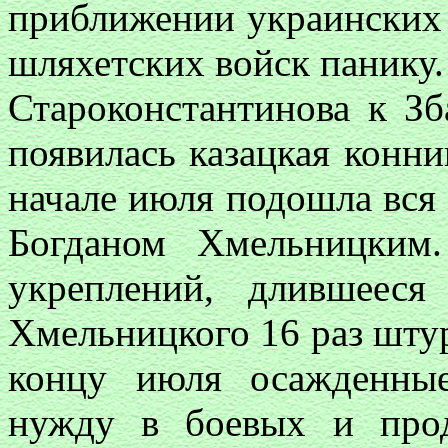
приближении украинских 
шляхетских войск панику.
Староконстантинова к З
появилась казацкая конни
начале июля подошла вся 
Богданом Хмельницким.
укреплений, длившеес
Хмельницкого 16 раз шту
концу июля осажденны
нужду в боевых и прод