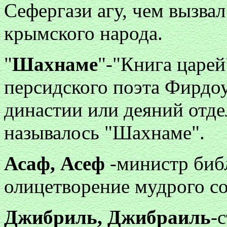
Сефергази агу, чем вызвал
крымского народа.
"
Шахнаме
"-"Книга царей
персидского поэта Фирдо
династии или деяний отде
называлось "Шахнаме".
Асаф, Асеф
-министр биб
олицетворение мудрого со
Джибриль, Джибраиль
-