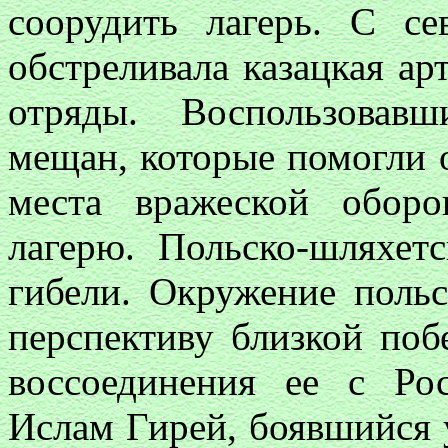
соорудить лагерь. С се
обстреливала казацкая арт
отряды. Воспользовав
мещан, которые помогли 
места вражеской обор
лагерю. Польско-шляхет
гибели. Окружение поль
перспективу близкой по
воссоединения ее с Ро
Ислам Гирей, боявшийся 