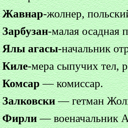
Жавнар
-жолнер, польски
Зарбузан
-малая осадная 
Ялы агасы
-начальник от
Киле
-мера сыпучих тел, р
Комсар
— комиссар.
Залковски
— гетман Жол
Фирли
— военачальник А