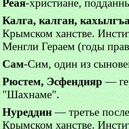
Реая
-христиане, подданн
Калга, калган, кахылгъ
Крымском ханстве. Инсти
Менгли Гераем (годы прав
Сам
-Сим, один из сынове
Рюстем, Эсфендияр
— ге
"Шахнаме".
Нуреддин
— третье после 
Крымском ханстве. Инсти