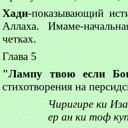
Хади
-показывающий исти
Аллаха. Имаме-начальн
четках.
Глава 5
"Лампу твою если Бог
стихотворения на персидс
Чиригире ки Из
ер ан ки тоф ку