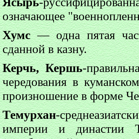
Ясырь
-руссифицирова
означающее "военнопленн
Хумс
— одна пятая час
сданной в казну.
Керчь, Кершь
-правильн
чередования в куманском
произношение в форме Че
Темурхан
-среднеазиатс
империи и династии Т