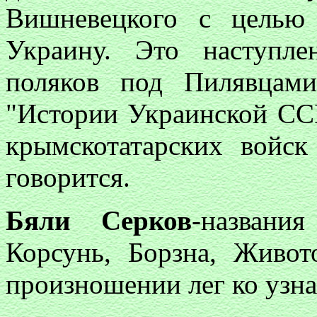
Вишневецкого с целью
Украину. Это наступле
поляков под Пилявцам
"Истории Украинской ССР"
крымскотатарских войск
говорится.
Бяли Серков
-названи
Корсунь, Борзна, Живот
произношении лег ко узн