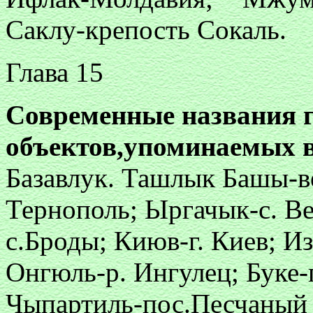
Саклу-крепость Сокаль.
Глава 15
Современные названия 
объектов,упоминаемых в
Базавлук. Ташлык Башы-в
Тернополь; Ыргачык-с. Ве
с.Броды; Киюв-г. Киев; И
Онгюль-р. Ингулец; Буке-
Чыпартиль-пос.Песчаный 