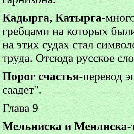
Кадырга, Катырга
-много
гребцами на которых был
на этих судах стал симво
труда. Отсюда русское сло
Порог счастья
-перевод э
саадет".
Глава 9
Мельниска и Менлиска
-