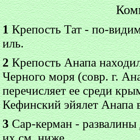
Ком
1
Крепость Тат - по-видим
иль.
2
Крепость Анапа находил
Черного моря (совр. г. Ан
перечисляет ее среди кры
Кефинский эйялет Анапа 
3
Сар-керман - развалины 
их см. ниже.