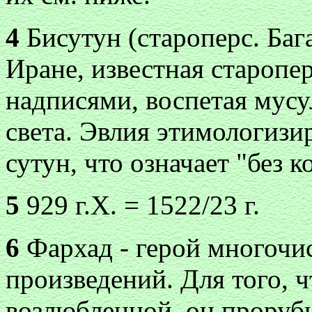
4
Бисутун (староперс. Бага
Иране, известная старопе
надписями, воспетая мусу
света. Эвлия этимологизир
сутун, что означает "без к
5
929 г.Х. = 1522/23 г.
6
Фархад - герой многочи
произведений. Для того, ч
возлюбленной, он проруби