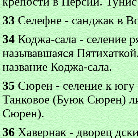
крепости в Персии. Тунис 
33
Селефне - санджак в В
34
Коджа-сала - селение 
называвшаяся Пятихаткой
название Коджа-сала.
35
Сюрен - селение к югу 
Танковое (Буюк Сюрен) л
Сюрен).
36
Хавернак - дворец дски