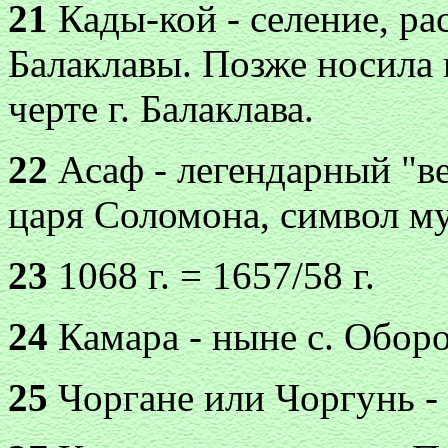
21
Кады-кой - селение, ра
Балаклавы. Позже носила 
черте г. Балаклава.
22
Асаф - легендарный "ве
царя Соломона, символ м
23
1068 г. = 1657/58 г.
24
Камара - ныне с. Обор
25
Чоргане или Чоргунь - 