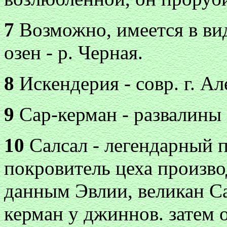
7
Возможно, имеется в ви
озен - р. Черная.
8
Искендерия - совр. г. Ал
9
Сар-керман - развалины
10
Салсал - легендарный п
покровитель цеха произво
данным Эвлии, великан Са
керман у джиннов. затем