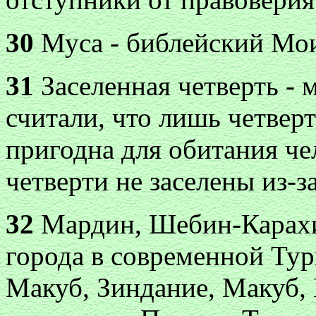
30
Муса - библейский Мои
31
Заселенная четверть - 
считали, что лишь четвер
пригодна для обитания че
четверти не заселены из-з
32
Мардин, Шебин-Карахис
города в современной Тур
Макуб, Зиндание, Макуб,