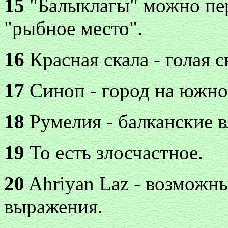
15
"Балыклагы" можно пере
"рыбное место".
16
Красная скала - голая с
17
Синоп - город на южно
18
Румелия - балканские 
19
То есть злосчастное.
20
Ahriyan Laz - возможны
выражения.