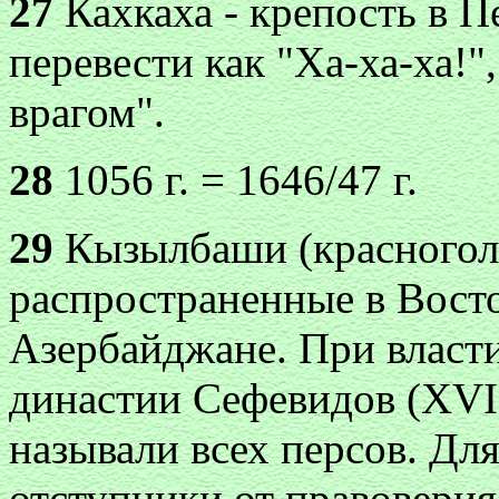
27
Кахкаха - крепость в П
перевести как "Ха-ха-ха!"
врагом".
28
1056 г. = 1646/47 г.
29
Кызылбаши (красноголо
распространенные в Вост
Азербайджане. При власт
династии Сефевидов (XVI
называли всех персов. Дл
отступники от правоверия