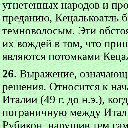
угнетенных народов и про
преданию, Кецалькоатль 
темноволосым. Эти обстоя
их вождей в том, что пр
являются потомками Кецал
26
. Выражение, означающ
решения. Относится к нач
Италии (49 г. до н.э.), ко
пограничную между Итали
Рубикон, нарушив тем са