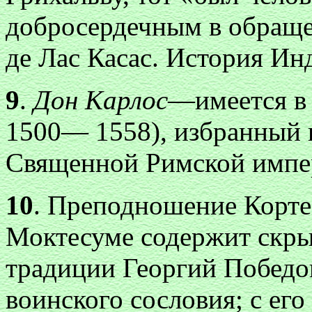
добросердечным в обраще
де Лас Касас. История Инд
9
.
Дон Карлос
—имеется в 
1500— 1558), избранный в
Священной Римской импер
10
. Преподношение Корте
Моктесуме содержит скры
традиции Георгий Победо
воинского сословия; с ег