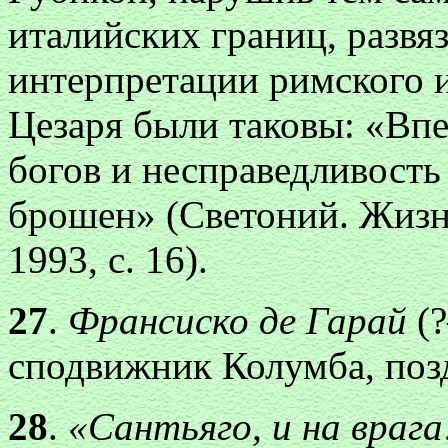
италийских границ, развя
интерпретации римского 
Цезаря были таковы: «Впе
богов и несправедливост
брошен» (Светоний. Жизнь
1993, с. 16).
27
.
Франсиско де Гарай
(
сподвижник Колумба, поз
28
.
«Сантьяго, и на враг