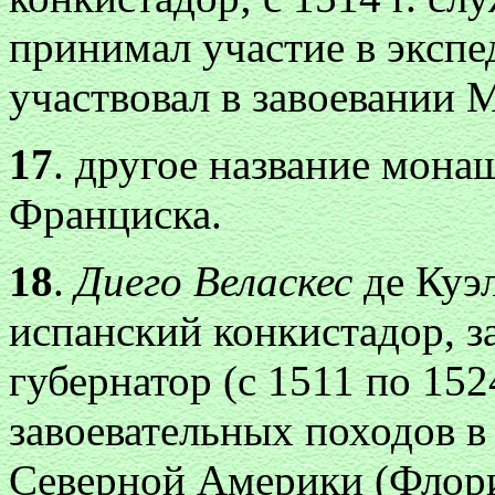
принимал участие в эксп
участвовал в завоевании 
17
. другое название мона
Франциска.
18
.
Диего Веласкес
де Куэ
испанский конкистадор, з
губернатор (с 1511 по 152
завоевательных походов 
Северной Америки (Флори