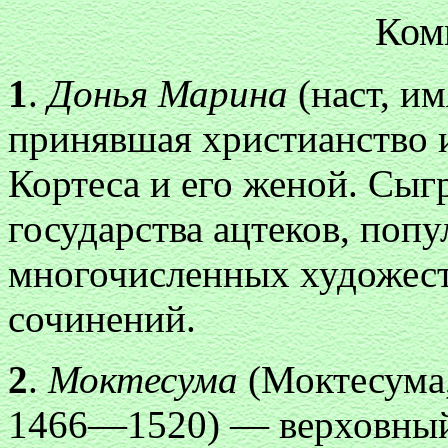
Ком
1
.
Донья Марина
(наст, и
принявшая христианство 
Кортеса и его женой. Сыг
государства ацтеков, поп
многочисленных художест
сочинений.
2
.
Моктесума
(Моктесума
1466—1520) — верховный п