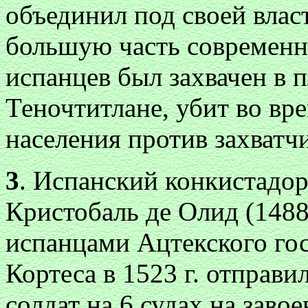
объединил под своей влас
большую часть современн
испанцев был захвачен в п
Теночтитлане, убит во вр
населения против захватч
3
. Испанский конкистадор
Кристобаль де Олид (148
испанцами Ацтекского го
Кортеса в 1523 г. отправил
солдат на 6 судах на заво