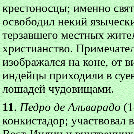
крестоносцы; именно свят
освободил некий язычески
терзавшего местных жител
христианство. Примечател
изображался на коне, от 
индейцы приходили в суев
лошадей чудовищами.
11
.
Педро де Альварадо
(
конкистадор; участвовал в
Вест-Индии и внутренних