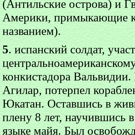
(Антильские острова) и Г
Америки, примыкающие к
названием).
5
. испанский солдат, учас
центральноамериканскому
конкистадора Вальвидии. 
Агилар, потерпел корабле
Юкатан. Оставшись в жив
плену 8 лет, научившись 
языке майя. Был освобожд