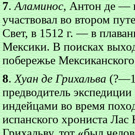
7
.
Аламинос,
Антон де — 
участвовал во втором пу
Свет, в 1512 г. — в плава
Мексики. В поисках выход
побережье Мексиканского 
8
.
Хуан де Грихальва
(?—1
предводитель экспедиции 
индейцами во время похо
испанского хрониста Лас 
Грихальву, тот «был чело