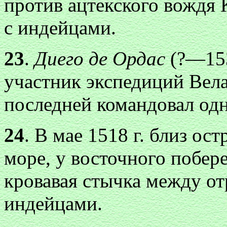
против ацтекского вождя 
с индейцами.
23
.
Диего
де Ордас
(?—15
участник экспедиций Велас
последней командовал одн
24
. В мае 1518 г. близ ос
море, у восточного побе
кровавая стычка между о
индейцами.