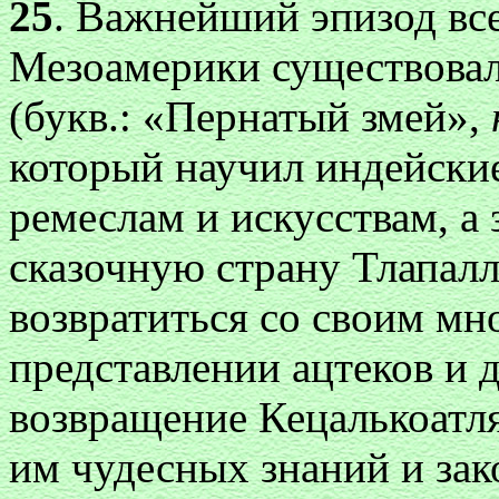
25
. Важнейший эпизод все
Мезоамерики существовала
(букв.: «Пернатый змей»,
который научил индейски
ремеслам и искусствам, а 
сказочную страну Тлапалл
возвратиться со своим м
представлении ацтеков и 
возвращение Кецалькоатл
им чудесных знаний и за