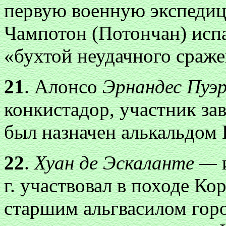
первую военную экспедиц
Чампотон (Потончан) испа
«бухтой неудачного сраже
21
. Алонсо
Эрнандес Пуэ
конкистадор, участник зав
был назначен алькальдом 
22
.
Хуан дe Эскаланте —
г. участвовал в походе Ко
старшим альгвасилом горо