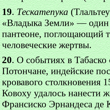
19
.
Тескатепука
(Тлальте
«Владыка Земли» — один и
пантеоне, поглощающий т
человеческие жертвы.
20
. О событиях в Табаско 
Потончане, индейские по
кровавого столкновения 15
Ковоху удалось нанести ж
Франсиско Эрнандеса де 