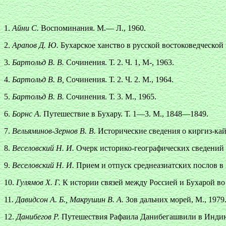
1.
Айни С.
Воспоминания. М.— Л., 1960.
2.
Арапов Д. Ю.
Бухарское ханство в русской востоковедческой 
3.
Бартольд В. В.
Сочинения. Т. 2. Ч. 1, М-, 1963.
4.
Бартольд В. В,
Сочинения. Т. 2. Ч. 2. М., 1964.
5.
Бартольд В. В.
Сочинения. Т. 3. М., 1965.
6.
Борнс А.
Путешествие в Бухару. Т. 1—3. М., 1848—1849.
7.
Вельяминов-Зернов В. В.
Исторические сведения о киргиз-кай
8.
Веселовский Н. И.
Очерк историко-географических сведений о
9.
Веселовский Н. И.
Прием и отпуск среднеазиатских послов в 
10.
Гулямов X. Г.
К истории связей между Россией и Бухарой во 
11.
Давидсон А. Б., Макрушин В. А.
Зов дальних морей, М., 1979
12.
Данибегов Р.
Путешествия Рафаила Данибегашвили в Индию,