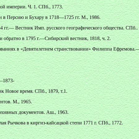
 империи. Ч. 1. СПб., 1773.
 в Персию и Бухару в 1718—1725 гг. М., 1986.
 гг.— Вестник Имп. русского географического общества. СПб.. 1
 обратно в 1795 г.—Сибирский вестник, 1818, ч. 2.
ваниях в «Девятилетнем странствовании» Филиппа Ефремова.— И
9—1873-
 Новое время. СПб., 1879, т.1.
нтов. М., 1965.
рхивных документов. Аш., 1963.
я Рычкова в киргиз-кайсацкой степи 1771 г. СПб., 1772.