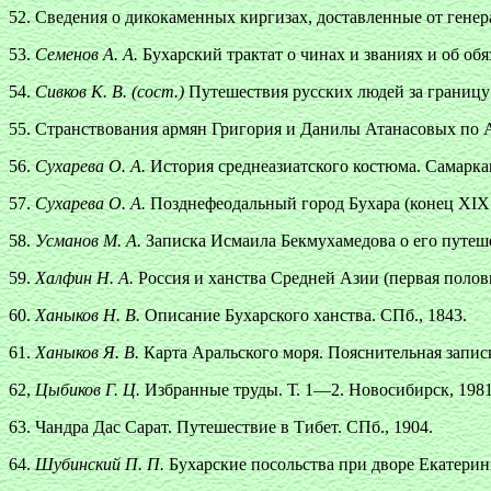
52. Сведения о дикокаменных киргизах, доставленные от генер
53.
Семенов А. А.
Бухарский трактат о чинах и званиях и об об
54.
Сивков К. В. (сост.)
Путешествия русских людей за границу в
55. Странствования армян Григория и Данилы Атанасовых по А
56.
Сухарева О. А.
История среднеазиатского костюма. Самаркан
57.
Сухарева О. А.
Позднефеодальный город Бухара (конец XIX 
58.
Усманов М. А.
Записка Исмаила Бекмухамедова о его путеш
59.
Халфин Н. А.
Россия и ханства Средней Азии (первая полови
60.
Ханыков Н. В.
Описание Бухарского ханства. СПб., 1843.
61.
Ханыков Я. В.
Карта Аральского моря. Пояснительная записк
62,
Цыбиков Г. Ц.
Избранные труды. Т. 1—2. Новосибирск, 1981
63. Чандра Дас Сарат. Путешествие в Тибет. СПб., 1904.
64.
Шубинский П. П.
Бухарские посольства при дворе Екатерины