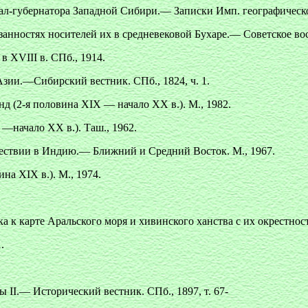
ал-губернатора Западной Сибири.— Записки Имп. географическог
язанностях носителей их в средневековой Бухаре.— Советское вос
 XVIII в. СПб., 1914.
зии.—Сибирский вестник. СПб., 1824, ч. 1.
д (2-я половина XIX — начало XX в.). М., 1982.
—начало XX в.). Таш., 1962.
ествии в Индию.— Ближний и Средний Восток. М., 1967.
на XIX в.). М., 1974.
а к карте Аральского моря и хивинского ханства с их окрестнос
.
 II.— Исторический вестник. СПб., 1897, т. 67-