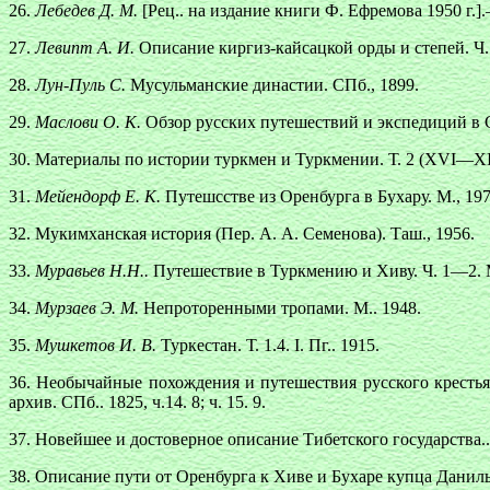
26.
Лебедев Д. М.
[Рец.. на издание книги Ф. Ефремова 1950 г.]
27.
Левипт А. И.
Описание киргиз-кайсацкой орды и степей. Ч.
28.
Лун-Пуль С.
Мусульманские династии. СПб., 1899.
29.
Маслови О. К.
Обзор русских путешествий и экспедиций в Ср
30. Материалы по истории туркмен и Туркмении. Т. 2 (XVI—XIX
31.
Мейендорф Е. К.
Путешсстве из Оренбурга в Бухару. М., 197
32. Мукимханская история (Пер. А. А. Семенова). Таш., 1956.
33.
Муравьев Н.Н..
Путешествие в Туркмению и Хиву. Ч. 1—2. 
34.
Мурзаев Э. М.
Непроторенными тропами. М.. 1948.
35.
Мушкетов И. В.
Туркестан. Т. 1.4. I. Пг.. 1915.
36. Необычайные похождения и путешествия русского кресть
архив. СПб.. 1825, ч.14. 8; ч. 15. 9.
37. Новейшее и достоверное описание Тибетского государства...
38. Описание пути от Оренбурга к Хиве и Бухаре купца Данилы