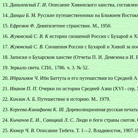
13.
Данилевский Г. И.
Описание Хивинского ханства, составленн
14.
Данциг Б. М.
Русские путешественники на Ближнем Востоке.
15.
Ефремов Ф.
Девятилетнее странствие. М., 1950.
16.
Жуковский С. В. К
истории сношений России с Бухарой и Хив
17.
Жуковский С. В.
Сношения России с Бухарой и Хивой за посл
18. Записки о Бухарском ханстве (Отчеты П. И. Демезона и И. В
19. Зеркало света. СПб.. 1786. ч. 3. № 52.
20.
Ибрагимов Ч.
Ибн Баттута и его путешествия по Средней Аз
21.
Иванов П. П.
Очерки по истории Средней Азии (XVI - сер, X
22.
Кичлан А. Б.
Путешествие в историю. М.. 1979.
23.
Кереева-Кинифиева К. III.
Дореволюционная русская печать о
24.
Кычачов Е. И., Савицкий Л. С.
Люди и боги страны снегов. О
25.
Кюнер Ч. В.
Описание Тибета. Т. 1—2. Владивосток, 1907-1