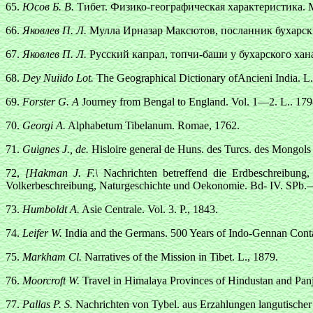
65.
Юсов Б. В.
Тибет. Физико-географическая характеристика. М
66.
Яковлев П. Л.
Мулла Ирназар Максютов, посланник бухарски
67.
Яковлев П. Л.
Русский капрал, топчи-баши у бухарского хана
68.
Dey Nuiido Lot.
The Geographical Dictionary ofAncieni India. L.
69.
Forster G. A
Journey from Bengal to England. Vol. 1—2. L.. 179
70.
Georgi A.
Alphabetum Tibelanum. Romae, 1762.
71.
Guignes J., de.
Hisloire general de Huns. des Turcs. des Mongols el
72,
[Hakman J. F.\
Nachrichten betreffend die Erdbeschreibung,
Volkerbeschreibung, Naturgeschichte und Oekonomie. Bd- IV. SPb.
73.
Humboldt A.
Asie Centrale. Vol. 3. P., 1843.
74.
Leifer W.
India and the Germans. 500 Years of Indo-Gennan Cont
75.
Markham Cl.
Narratives of the Mission in Tibet. L., 1879.
76.
Moorcroft W.
Travel in Himalaya Provinces of Hindustan and Panj
77.
Pallas P. S.
Nachrichten von Tybel. aus Erzahlungen langutische