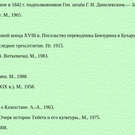
ое в 1842 г. подполковником Ген. штаба Г. И. Данилевским.— За
 М., 1965.
ой конца XVIII в. Посольство переводчика Бекчурина в Бухару 
еднее трехсотлетие. Пг. 1915.
. Виткевича). М., 1983.
ии. М., 1988.
IX в.). М., 1958.
 Казахстане. А.-А.. 1963,
черк истории Тибета и его культуры., М., 1975.
908.