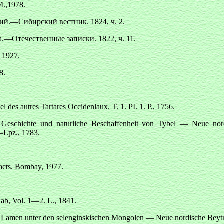
.,1978.
й.—Сибирский вестник. 1824, ч. 2.
.—Отечественные записки. 1822, ч. 11.
 1927.
8.
 des autres Tartares Occidenlaux. T. 1. PI. 1. P., 1756.
 Geschichte und naturliche Beschaffenheit von Tybel — Neue nor
—Lpz., 1783.
acts. Bombay, 1977.
ab, Vol. 1—2. L., 1841.
r Lamen unter den selenginskischen Mongolen — Neue nordische Beytr