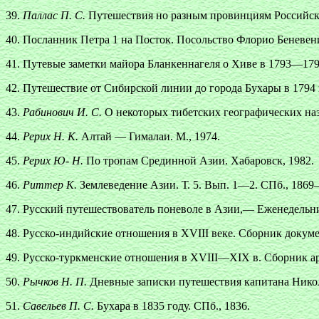
39.
Паллас П. С.
Путешествия но разным провинциям Российской
40. Посланник Петра 1 на Посток. Посольство Флорио Беневени
41. Путевые заметки майора Бланкеннагеля о Хиве в 1793—1794
42. Путешествие от Сибирской линии до города Бухары в 1794 и
43.
Рабинович И. С.
О некоторых тибетских географических наз
44.
Рерих Н. К.
Алтай — Гималаи. М., 1974.
45.
Рерих Ю- Н.
По тропам Срединной Азии. Хабаровск, 1982.
46.
Риттер К.
Землеведение Азии. Т. 5. Вып. 1—2. СПб., 186
47. Русский путешествователь поневоле в Азии,— Еженедельник
48. Русско-индийские отношения в XVIII веке. Сборник докуме
49. Русско-туркменские отношения в XVIII—XIX в. Сборник а
50.
Рычков Н. П.
Дневные записки путешествия капитана Никола
51.
Савельев П. С.
Бухара в 1835 году. СПб., 1836.