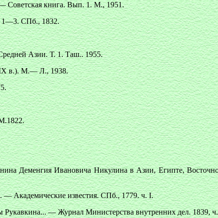
.— Советская книга. Вып. 1. М., 1951.
 1—3. СПб., 1832.
едней Азии. Т. 1. Таш.. 1955.
 в.). М.— Л., 1938.
5.
М.1822.
янина Деменгия Ивановича Никулина в Азии, Египте, Восточн
 — Академические известия. СПб., 1779. ч. I.
 Рукавкина... — Журнал Министерства внутренних дел. 1839, ч. 