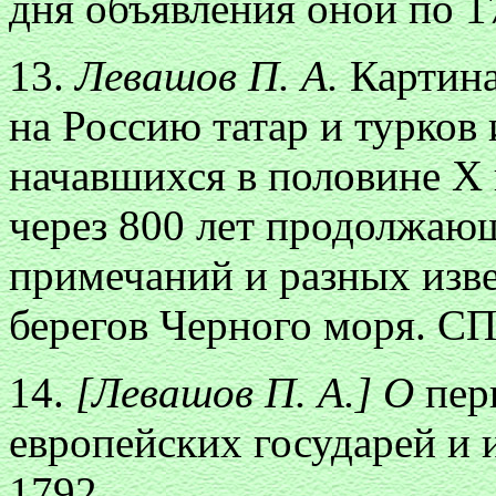
дня объявления оной по 17
13.
Левашов П. А.
Картина
на Россию татар и турков 
начавшихся в половине Х 
через 800 лет продолжаю
примечаний и разных изв
берегов Черного моря. СП
14.
[Левашов П. А.] О
перв
европейских государей и 
1792.