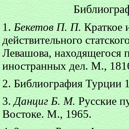
Библиогра
1.
Бекетов
П.
П.
Краткое 
действительного статског
Левашова, находящегося 
иностранных дел. М., 181
2. Библиография Турции 
3.
Данциг Б. М.
Русские п
Востоке. М., 1965.