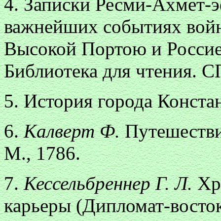
4. Записки Ресми-Ахмет-э
важнейших событиях вой
Высокой Портою и Россие
Библиотека для чтения. СПб
5. История города Конста
6.
Калверт Ф.
Путешествие
М., 1786.
7.
Кессельбреннер Г. Л.
Хр
карьеры (Дипломат-восток