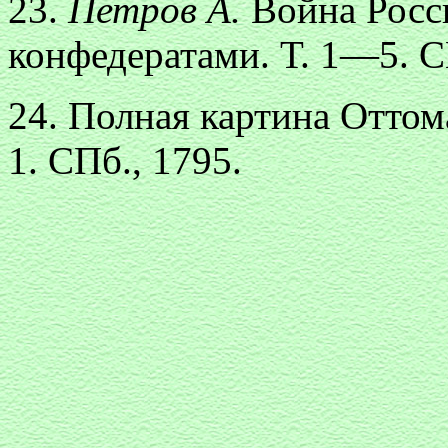
23.
Петров А.
Война Росс
конфедератами. Т. 1—5. 
24. Полная картина Оттома
1. СПб., 1795.