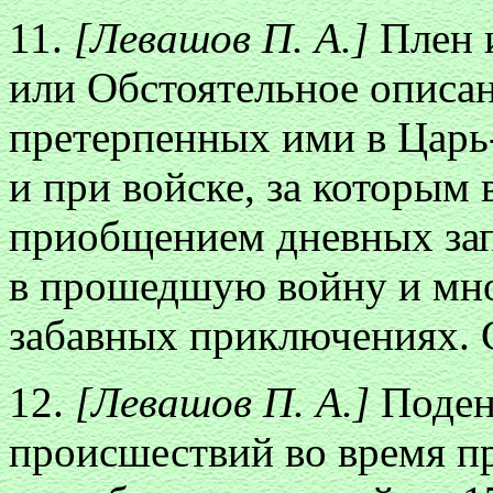
11.
[Левашов П. А.]
Плен и
или Обстоятельное описа
претерпенных ими в Царь
и при войске, за которым 
приобщением дневных зап
в прошедшую войну и мно
забавных приключениях. С
12.
[Левашов П. А.]
Поден
происшествий во время п