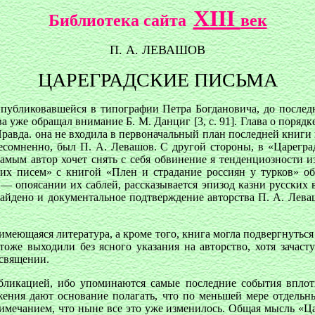
XIII
Библиотека сайта
век
П. А. ЛЕВАШОВ
ЦАРЕГРАДСКИЕ ПИСЬМА
 публиковавшейся в типографии Петра Богдановича, до послед
а уже обращал внимание Б. М. Данциг [3, с. 91]. Глава о поряд
 Правда. она не входила в первоначальный план последней книги 
сомненно, был П. А. Левашов. С другой стороны, в «Цареград
амым автор хочет снять с себя обвинение я тенденциозности и
их писем» с книгой «Плен и страдание россиян у турков» об
 — опоясании их саблей, рассказывается эпизод казни русских
найдено и документальное подтверждение авторства П. А. Леваш
имеющаяся литература, а кроме того, книга могла подвергнутьс
тоже выходили без ясного указания на авторство, хотя зачаст
освящении.
бликацией, ибо упоминаются самые последние события вплот
ожения дают основание полагать, что по меньшей мере отдельн
имечанием, что ныне все это уже изменилось. Общая мысль «Ца