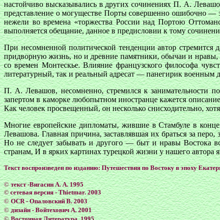
настойчиво высказывались в других сочинениях П. А. Левашо
представление о могуществе Порты совершенно ошибочно — это
нежели во времена «торжества России над Портою Оттоманск
выполняется обещание, данное в предисловии к тому сочинению,
При несомненной политической тенденции автор стремится д
придворную жизнь, но и древние памятники, обычаи и нравы, 
со времен Монтескье. Влияние французского философа чувст
литературный, так и реальный адресат — панегирик военным до
П. А. Левашов, несомненно, стремился к занимательности по
запертом в каморке любопытном иностранце кажется описани
Как человек просвещенный, он несколько снисходительно, хотя
Многие европейские дипломаты, жившие в Стамбуле в конце 
Левашова. Главная причина, заставлявшая их браться за перо
Но не следует забывать и другого — быт и нравы Востока 
странам, И в ярких картинах турецкой жизни у нашего автора 
Текст воспроизведен по изданию: Путешествия по Востоку в эпоху Екатер
©
текст -Вигасин А. А. 1995
©
сетевая версия - Тhietmar. 2003
©
OCR - Опаловский В. 2003
©
дизайн - Войтехович А. 2001
©
Восточная Литература. 1995