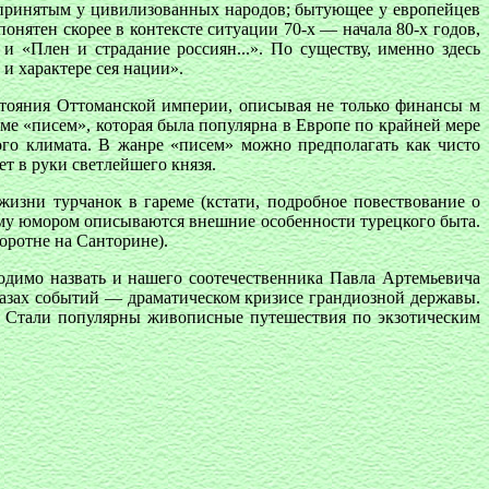
, принятым у цивилизованных народов; бытующее у европейцев
нятен скорее в контексте ситуации 70-х — начала 80-х годов,
 «Плен и страдание россиян...». По существу, именно здесь
 и характере сея нации».
стояния Оттоманской империи, описывая не только финансы м
ме «писем», которая была популярна в Европе по крайней мере
ого климата. В жанре «писем» можно предполагать как чисто
т в руки светлейшего князя.
жизни турчанок в гареме (кстати, подробное повествование о
му юмором описываются внешние особенности турецкого быта.
оротне на Санторине).
одимо назвать и нашего соотечественника Павла Артемьевича
глазах событий — драматическом кризисе грандиозной державы.
. Стали популярны живописные путешествия по экзотическим