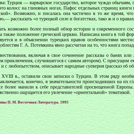
ва: Турция — варварское государство, которое чуждо обычаям
 колосс на глиняных ногах. Пафос отдельных страниц книги по
ой». Возможно, и писалась она частично в то же время, что и
— рассказать «о турецкой силе и богатствах, тако ж и о нравах
ать возможно более полный обзор истории и современного со
а также положение греческой церкви. Написана книга в той фор
вуется и в объяснении турецких нравов особенностями местн
блестям Г. А. Потемкина явно рассчитан на то, что книга попаде
вествования, включая в свое сочинение рассказы о банях или 
ем приключения, случившегося с самим автором). С присущим е
 и с любопытством, описывает народные суеверия (рассказ об об
XVIII в., оставили свои записки о Турции. В этом ряду необх
, заключается, конечно, в значительности происходивших на их 
все более манили к себе представителей просвещенной Европы
явственно ощущается его увлечение «ориентальной» тематикой.
ины II. М. Восточная Литература. 1995