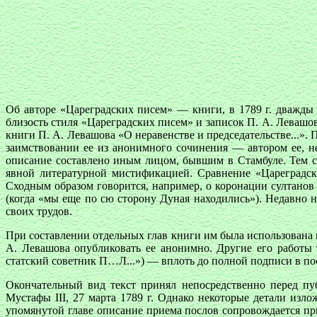
Об авторе «Цареградских писем» — книги, в 1789 г. дважды
близость стиля «Цареградских писем» и записок П. А. Левашов
книги П. А. Левашова «О неравенстве и председательстве...».
заимствовании ее из анонимного сочинения — автором ее, не
описание составлено иным лицом, бывшим в Стамбуле. Тем с
явной литературной мистификацией. Сравнение «Цареградск
Сходным образом говорится, например, о коронации султанов
(когда «мы еще по сю сторону Дуная находились»). Недавно 
своих трудов.
При составлении отдельных глав книги им была использована 
А. Левашова опубликовать ее анонимно. Другие его работы 
статский советник П…Л...») — вплоть до полной подписи в п
Окончательный вид текст принял непосредственно перед пу
Мустафы III, 27 марта 1789 г. Однако некоторые детали изл
упомянутой главе описание приема послов сопровождается пр