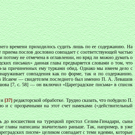
него времени приходилось судить лишь по ее содержанию. На
ке приема послов дословно совпадает с соответствующей частью
и потому не отмечена в оглавлении, но вряд ли можно думать о
ских письмах» данная глава предваряется словами о том, что
з-за причиненных ему турками обид. Однако мы имеем дело с
наруживает совпадения как по форме, так и по содержанию.
 в Исакче — свидетелем последнего был именно П. А. Левашов
ова [7, с. 58] — он включил «Цареградские письма» в список
я и
[37]
редакторской обработке. Трудно сказать, что побудило П.
ую и с прозрачными на этот счет намеками («действительный
ь до восшествия на турецкий престол Селим-Гинадари, сына
ые главы написаны значительно раньше. Так, например, в уже
реградских писем» целиком совпадает с теми идеями, которые