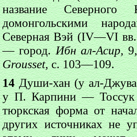
название Северного
домонгольскими народ
Северная Вэй (IV—VI вв.
— город.
Ибн ал-Асир,
9,
Grousset,
с. 103—109.
14
Души-хан (у ал-Джув
у П. Карпини — Тоссук 
тюркская форма от нача
других источниках не у