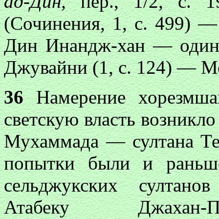
ад-Дин,
пер., 1/2, с. 1
(Сочинения, 1, с. 499) 
Дин Инандж-хан — один 
Джувайни (1, с. 124) — М
36
Намерение хорезмшах
светскую власть возникло 
Мухаммада — султана Т
попытки были и раньш
сельджукских султано
Атабеку Джахан-П