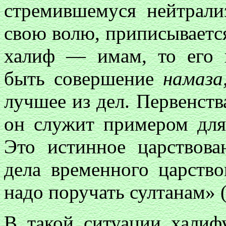
стремившемуся нейтрали
свою волю, приписываетс
халиф — имам, то его 
быть совершение
намаза
лучшее из дел. Первенств
он служит примером для 
Это истинное царствова
дела временного царств
надо поручать султанам» 
В такой ситуации халиф