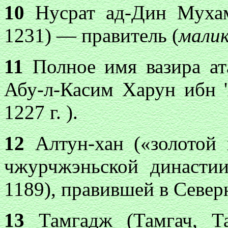
10
Нусрат ад-Дин Муха
1231) — правитель (
мали
11
Полное имя вазира ат
Абу-л-Касим Харун ибн 
1227 г. ).
12
Алтун-хан («золотой
чжурчжэньской династи
1189), правившей в Север
13
Тамгадж (Тамгач, Та