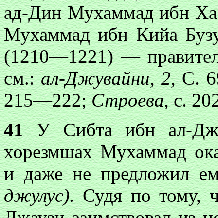
ад-Дин Мухаммад ибн Ха
Мухаммад ибн Кийа Бузу
(1210—1221) — правител
см.:
ал-Джувайни, 2,
С. 
215—222;
Строева,
с. 20
41
У Сибта ибн ал-Джау
хорезмшах Мухаммад ока
и даже не предложил ем
джулус).
Судя по тому, ч
Джаузи заимствовал из н