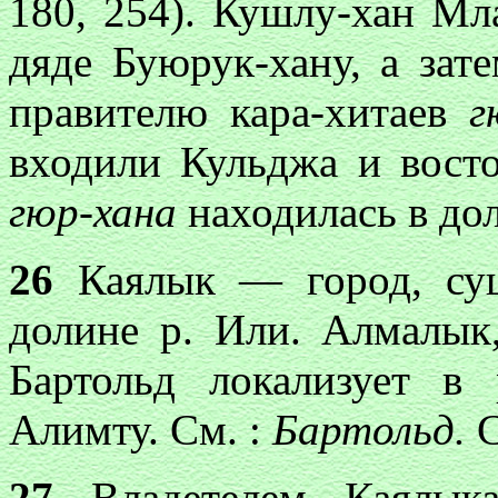
180, 254). Кушлу-хан Мл
дяде Буюрук-хану, а зате
правителю кара-хитаев
г
входили Кульджа и восто
гюр-хана
находилась в дол
26
Каялык — город, сущ
долине р. Или. Алмалык
Бартольд локализует в
Алимту. См. :
Бартольд.
С
27
Владетелем Каялык