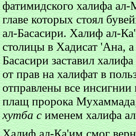
фатимидского халифа ал-
главе которых стоял буве
ал-Басасири. Халиф ал-Ка
столицы в Хадисат 'Ана, а
Басасири заставил халифа
от прав на халифат в пол
отправлены все инсигнии 
плащ пророка Мухаммада, 
хутба с
именем халифа ал
Халиф ал-Ка'им смог верну