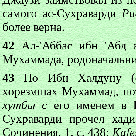
самого ас-Сухраварди
Ри
более верна.
42
Ал-'Аббас ибн 'Абд 
Мухаммада, родоначальни
43
По Ибн Халдуну (с.
хорезмшах Мухаммад, по
хутбы с
его именем в Ба
Сухраварди прочел хад
Сочинения, 1, с. 438;
Kafe