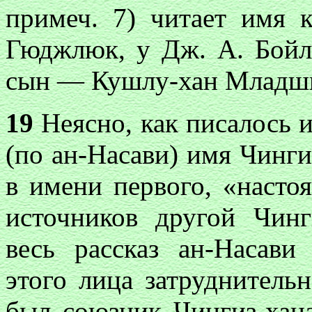
примеч. 7) читает имя 
Гюджлюк, у Дж. А. Бой
сын — Кушлу-хан Младш
19
Неясно, как писалось и
(по ан-Насави) имя Чинги
в имени первого, «насто
источников другой Чинг
весь рассказ ан-Насави
этого лица затруднительн
был союзник Чингиз-хан