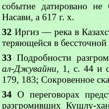
событие датировано не 6
Насави, а 617 г. х.
32
Иргиз — река в Казахст
теряющейся в бессточной
33
Подробности разгром
ал-Джувайни,
1, с. 44 и 
179, 183; Сокровенное ска
34
О переговорах предст
разгромивших Кушлу-хан