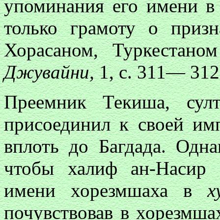
упоминания его имени 
только грамоту о призн
Хорасаном, Туркестано
Джувайни,
1, с. 311— 31
Преемник Текиша, сул
присоединил к своей им
вплоть до Багдада. Одна
чтобы халиф ан-Насир
имени хорезмшаха в
х
почувствовав в хорезмшах