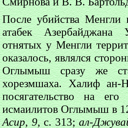
Смирнова и В. В. Бартол
После убийства Менгли 
атабек Азербайджана 
отнятых у Менгли терри
оказалось, являлся стор
Оглымыш сразу же с
хорезмшаха. Халиф ан-Н
посягательство на ег
исмаилитов Оглымыш в 121
Асир, 9,
с. 313;
ал-Джувай