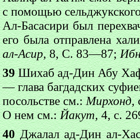
с помощью сельджукского
Ал-Басасири был перехвач
его была отправлена хали
ал-Асир,
8, С. 83—87;
Ибн
39
Шихаб ад-Дин Абу Хаф
— глава багдадских суфие
посольстве см.:
Мирхонд,
О нем см.:
Йакут,
4, с. 2
40
Джалал ад-Дин ал-Хас