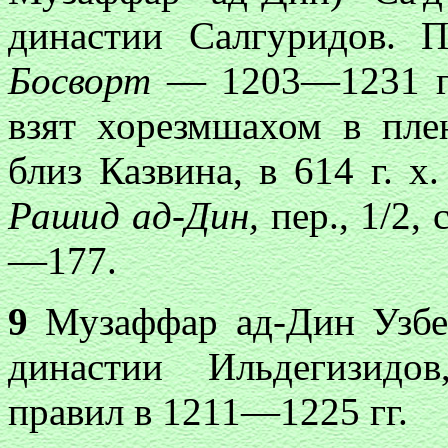
династии Салгуридов. П
Босворт
— 1203—1231 гг.
взят хорезмшахом в пле
близ Казвина, в 614 г. х
Рашид ад-Дин,
пер., 1/2, 
—177.
9
Музаффар ад-Дин Узбе
династии Ильдегизидов
правил в 1211—1225 гг.