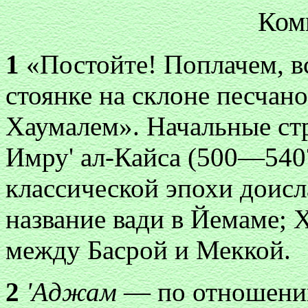
Ком
1
«Постойте! Поплачем, в
стоянке на склоне песчан
Хаумалем». Начальные ст
Имру' ал-Кайса (500—540
классической эпохи доис
название вади в Йемаме; 
между Басрой и Меккой.
2
'Аджам
— по отношению