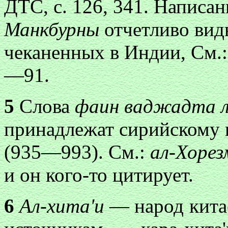
ДТС, с. 126, 341. Написа
Манкбурны
отчетливо вид
чеканенных в Индии, См.
—91.
5
Слова
фаин ваджадта л
принадлежат сирийскому 
(935—993). См.:
ал-Хорез
и он кого-то цитирует.
6
Ал-хита'и
— народ кита