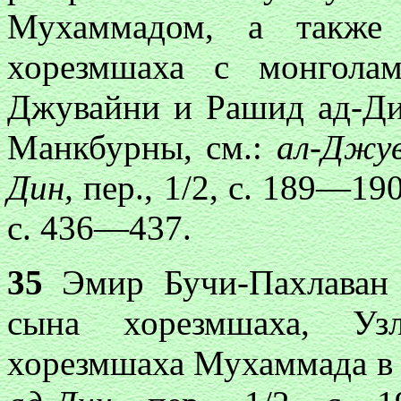
Мухаммадом, а также
хорезмшаха с монголам
Джувайни и Рашид ад-Ди
Манкбурны, см.:
ал-Джув
Дин,
пер., 1/2, с. 189—190
с. 436—437.
35
Эмир Бучи-Пахлаван К
сына хорезмшаха, Узл
хорезмшаха Мухаммада в 