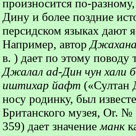
произносится по-разному,
Дину и более поздние ист
персидском языках дают 
Например, автор
Джахана
в. ) дает по этому поводу
Джалал ad-Дин чун хали 
иштихар йафт
(«Султан 
носу родинку, был извест
Британского музея, Or. № 
359) дает значение
манк
ка