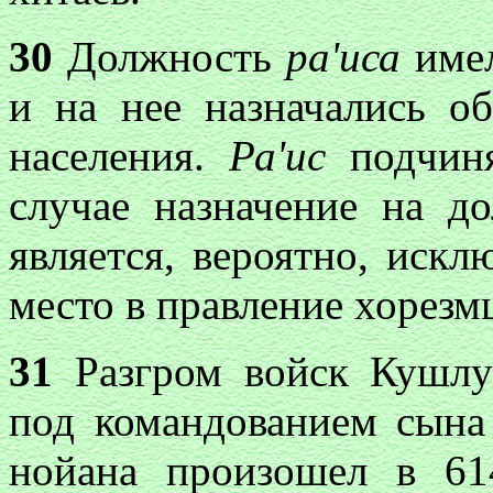
30
Должность
ра'иса
имел
и на нее назначались о
населения.
Ра'ис
подчин
случае назначение на д
является, вероятно, иск
место в правление хорезм
31
Разгром войск Кушлу
под командованием сына
нойана произошел в 61