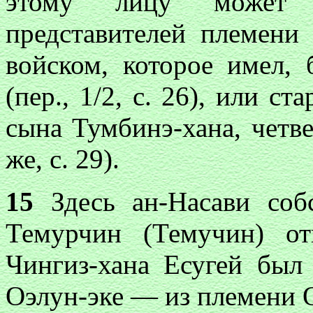
этому лицу может с
представителей племени
войском, которое имел,
(пер., 1/2, с. 26), или 
сына Тумбинэ-хана, четве
же, с. 29).
15
Здесь ан-Насави соб
Темурчин (Темучин) о
Чингиз-хана Есугей был
Оэлун-эке — из племени 