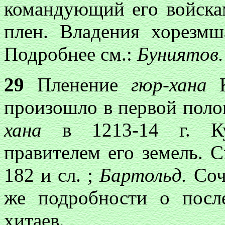
командующий его войска
плен. Владения хорезмш
Подробнее см.:
Буниятов.
29
Пленение
гюр-хана
К
произошло в первой поло
хана
в 1213-14 г. Куш
правителем его земель. 
182 и cл. ;
Бартольд.
Сочи
же подробности о после
хитаев.