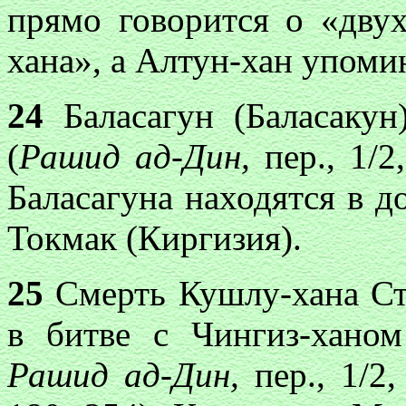
прямо говорится о «дву
хана», а Алтун-хан упоми
24
Баласагун (Баласакун
(
Рашид ад-Дин,
пер., 1/2
Баласагуна находятся в до
Токмак (Киргизия).
25
Смерть Кушлу-хана Ст
в битве с Чингиз-ханом
Рашид ад-Дин,
пер., 1/2