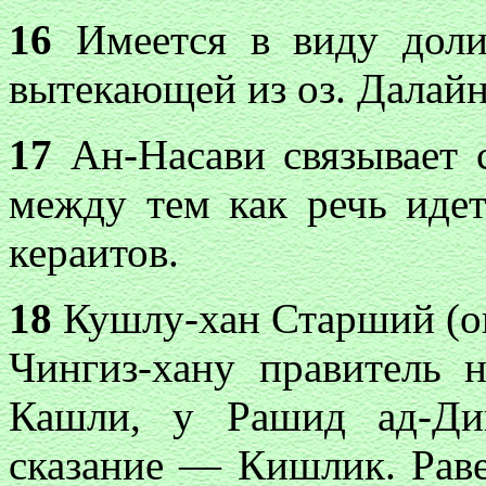
16
Имеется в виду долин
вытекающей из оз. Далайн
17
Ан-Насави связывает 
между тем как речь идет
кераитов.
18
Кушлу-хан Старший (о
Чингиз-хану правитель
Кашли, у Рашид ад-Ди
сказание — Кишлик. Раве