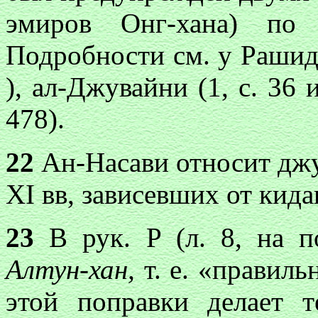
эмиров Онг-хана) по
Подробности см. у Рашид а
), ал-Джувайни (1, с. 36 
478).
22
Ан-Насави относит джу
XI вв, зависевших от кида
23
В рук. P (л. 8, на п
Алтун-хан,
т. е. «правил
этой поправки делает т