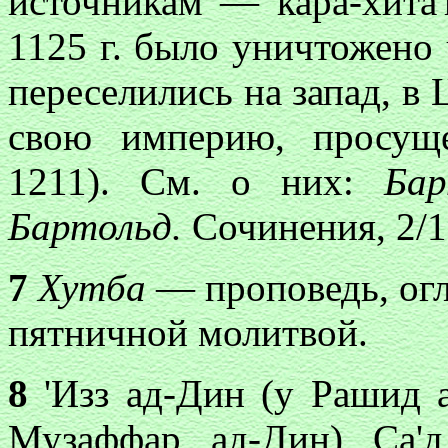
источникам — кара-хита'
1125 г. было уничтожено
переселились на запад, в
свою империю, просущ
1211). См. о них:
Бар
Бартольд.
Сочинения, 2/1
7
Хутба
— проповедь, огл
пятничной молитвой.
8
'Изз ад-Дин (у Рашид ад
Музаффар ад-Дин) Са'