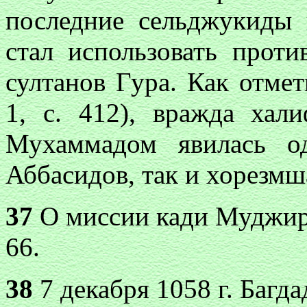
последние сельджукиды 
стал использовать прот
султанов Гура. Как отмет
1, с. 412), вражда хал
Мухаммадом явилась о
Аббасидов, так и хорезмш
37
О миссии кади Муджир а
66.
38
7 декабря 1058 г. Багд