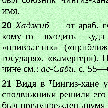
имя.
20
Хаджиб
— от араб. г
кому-то входить куда
«привратник» («прибли
государя», «камергер»).
чине см.:
ас-Саби,
с. 55—
21
Видя в Чингиз-хане уг
сподвижники решили его 
был предупрежден двумя 