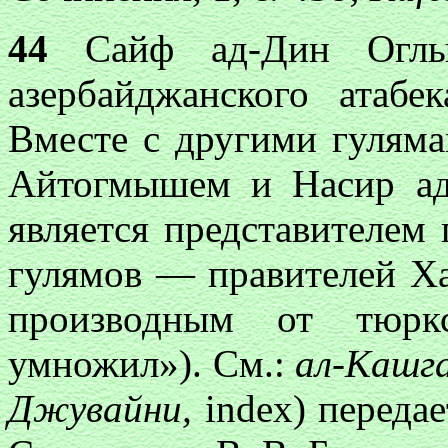
44
Сайф ад-Дин Оглы
азербайджанского атаб
Вместе с другими гулям
Айтогмышем и Насир а
является представителем
гулямов — правителей Ха
производным от тюр
умножил»). См.:
ал-Кашг
Джувайни,
index) переда