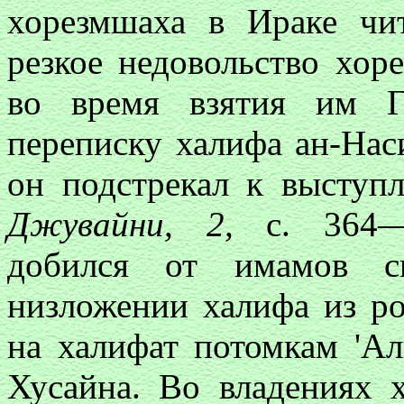
хорезмшаха в Ираке чит
резкое недовольство хор
во время взятия им Г
переписку халифа ан-Нас
он подстрекал к выступ
Джувайни, 2,
с. 364—3
добился от имамов св
низложении халифа из ро
на халифат потомкам 'А
Хусайна. Во владениях 