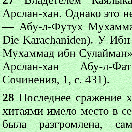
Арслан-хан. Однако это не
— Абу-л-Футух Мухамма
Die Karachaniden). У Ибн
Мухаммад ибн Сулайман». 
Арслан-хан Абу-л-
Сочинения, 1, с. 431).
28
Последнее сражение х
хитаями имело место в с
была разгромлена, с