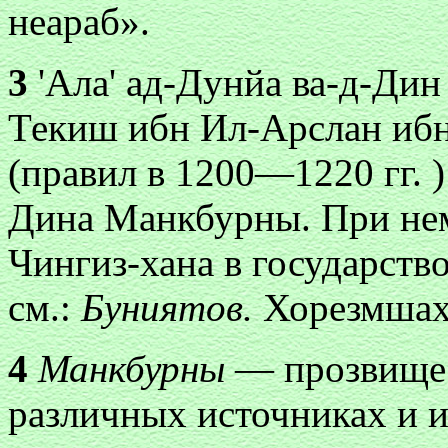
неараб».
3
'Ала' ад-Дунйа ва-д-Ди
Текиш ибн Ил-Арслан иб
(правил в 1200—1220 гг. 
Дина Манкбурны. При нем
Чингиз-хана в государст
см.:
Буниятов.
Хорезмшах
4
Манкбурны
— прозвище 
различных источниках и 