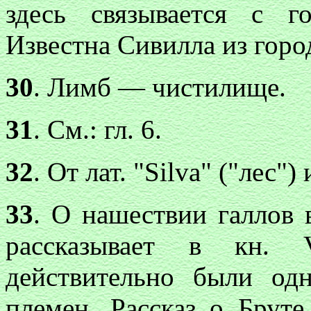
здесь связывается с 
Известна Сивилла из гор
30
. Лимб — чистилище.
31
. См.: гл. 6.
32
. От лат. "Silva" ("лес"
33
. О нашествии галлов 
рассказывает в кн. 
действительно были одн
племен. Рассказ о Бруте