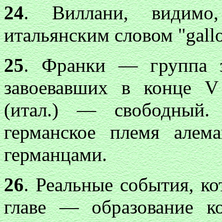
24
. Виллани, видимо
итальянским словом "gall
25
. Франки — группа з
завоевавших в конце V
(итал.) — свободный.
германское племя алем
германцами.
26
. Реальные события, к
главе — образование ко