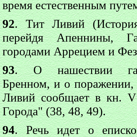
время естественным путе
92
. Тит Ливий (История
перейдя Апеннины, Га
городами Аррецием и Фез
93
. О нашествии галл
Бренном, и о поражении,
Ливий сообщает в кн. V
Города" (38, 48, 49).
94
. Речь идет о еписк