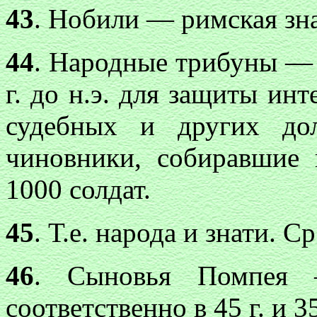
43
. Нобили — римская зна
44
. Народные трибуны — 
г. до н.э. для защиты ин
судебных и других до
чиновники, собиравшие
1000 солдат.
45
. Т.е. народа и знати. Ср
46
. Сыновья Помпея 
соответственно в 45 г. и 35 