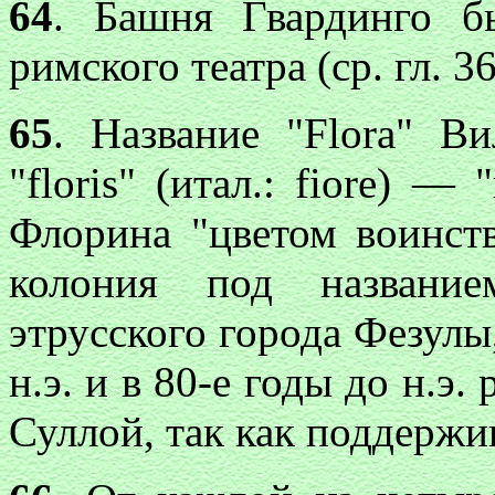
64
. Башня Гвардинго б
римского театра (ср. гл. 36
65
. Название "Flora" Ви
"floris" (итал.: fiore) —
Флорина "цветом воинств
колония под название
этрусского города Фезулы,
н.э. и в 80-е годы до н.э
Суллой, так как поддержи