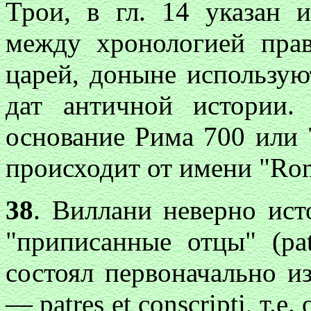
Трои, в гл. 14 указан 
между хронологией пра
царей, доныне использую
дат античной истории.
основание Рима 700 или 7
происходит от имени "Rom
38
. Виллани неверно ист
"приписанные отцы" (pat
состоял первоначально и
— patres et conscripti, т.