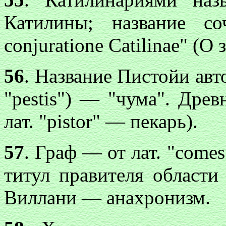
Катилины; название с
conjuratione Catilinae" (О
56
. Название Пистойи авто
"pestis") — "чума". Древ
лат. "pistor" — пекарь).
57
. Граф — от лат. "comes
титул правителя области 
Виллани — анахронизм.