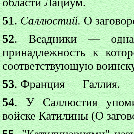
области Лациум.
51
.
Саллюстий.
О заговор
52
. Всадники — одна
принадлежность к котор
соответствующую воинск
53
. Франция — Галлия.
54
. У Саллюстия упоми
войске Катилины (О загово
55
. "Катилинариями" наз