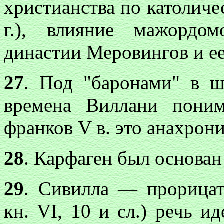
христианства по католиче
г.), влияние мажордо
династии Меровингов и ее 
27
. Под "баронами" в 
времена Виллани пони
франков V в. это анахрони
28
. Карфаген был основан
29
. Сивилла — прорицат
кн. VI, 10 и сл.) речь и