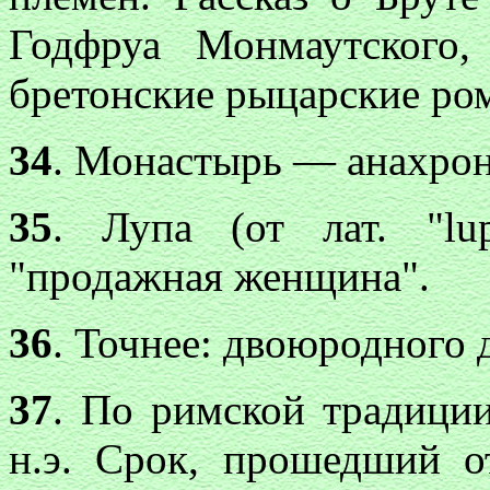
Годфруа Монмаутского
бретонские рыцарские ро
34
. Монастырь — анахрон
35
. Лупа (от лат. "lu
"продажная женщина".
36
. Точнее: двоюродного 
37
. По римской традиции
н.э. Срок, прошедший о