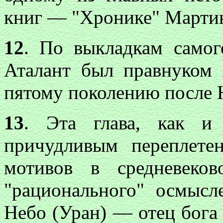
книг — "Хронике" Мартин
12
. По выкладкам само
Аталант был правнуком 
пятому поколению после 
13
. Эта глава, как и 
причудливым переплете
мотивов в средневеко
"рационального" осмысл
Небо (Уран) — отец бога 