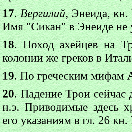
17
.
Вергилий,
Энеида, кн. 
Имя "Сикан" в Энеиде не 
18
. Поход ахейцев на Тр
колонии же греков в Италии
19
. По греческим мифам 
20
. Падение Трои сейчас 
н.э. Приводимые здесь 
его указаниям в гл. 26 кн. 