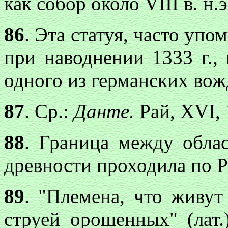
как собор около VIII в. н.э
86
. Эта статуя, часто уп
при наводнении 1333 г., 
одного из германских вож
87
. Ср.:
Данте.
Рай, XVI, 1
88
. Граница между обла
древности проходила по Р
89
. "Племена, что живут
струей орошенных" (лат.