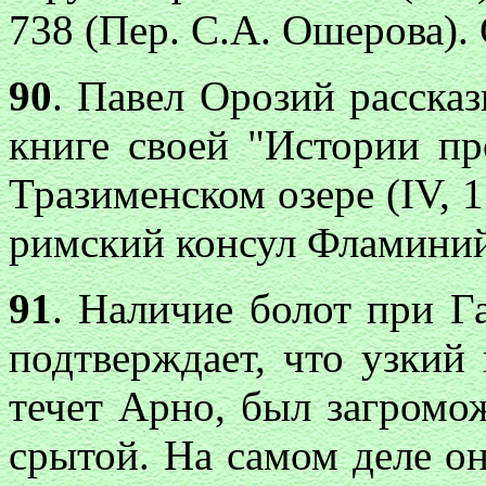
738 (Пер. С.А. Ошерова). С
90
. Павел Орозий рассказ
книге своей "Истории пр
Тразименском озере (IV, 
римский консул Фламиний
91
. Наличие болот при Г
подтверждает, что узкий
течет Арно, был загромо
срытой. На самом деле он