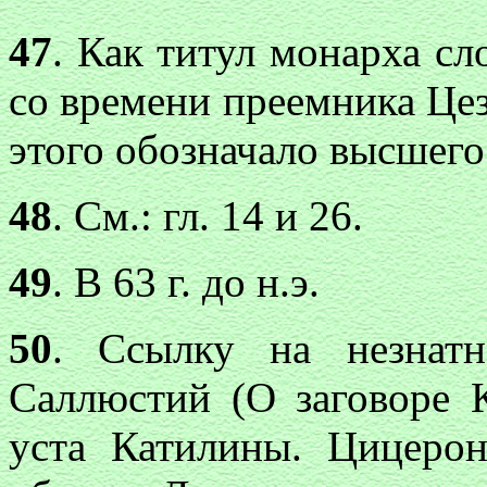
47
. Как титул монарха сл
со времени преемника Цез
этого обозначало высшего
48
. См.: гл. 14 и 26.
49
. В 63 г. до н.э.
50
. Ссылку на незнатн
Саллюстий (О заговоре К
уста Катилины. Цицеро