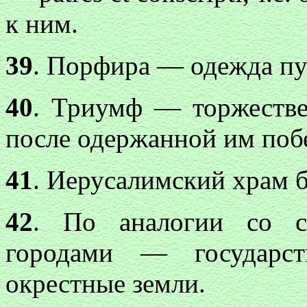
к ним.
39
. Порфира — одежда пур
40
. Триумф — торжестве
после одержанной им поб
41
. Иерусалимский храм бы
42
. По аналогии со ср
городами — государст
окрестные земли.