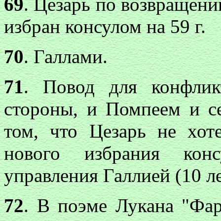
69
. Цезарь по возвращении
избран консулом на 59 г.
70
. Галлами.
71
. Повод для конфлик
стороны, и Помпеем и се
том, что Цезарь не хот
нового избрания кон
управления Галлией (10 ле
72
. В поэме Лукана "Фар