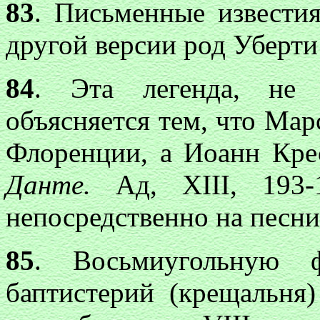
83
. Письменные извести
другой версии род Уберти
84
. Эта легенда, не п
объясняется тем, что Ма
Флоренции, а Иоанн Кре
Данте.
Ад, XIII, 193
непосредственно на песни
85
. Восьмиугольную 
баптистерий (крещальня