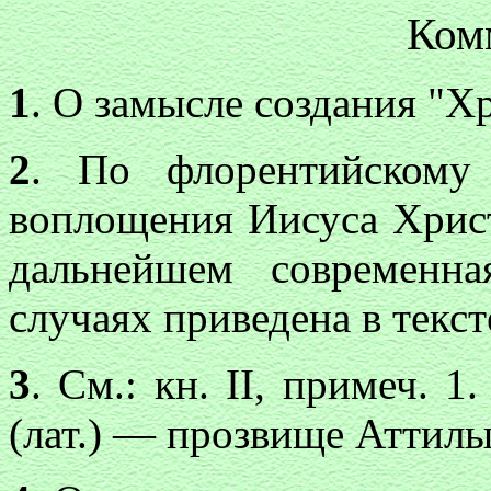
Ком
1
. О замысле создания "Хро
2
. По флорентийскому 
воплощения Иисуса Христ
дальнейшем современн
случаях приведена в текст
3
. См.: кн. II, примеч. 
(лат.) — прозвище Аттилы