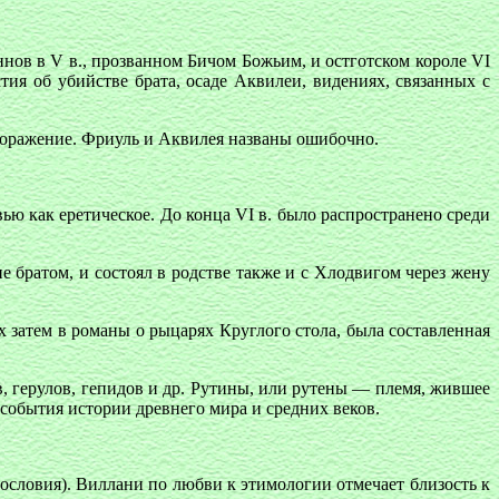
ннов в V в., прозванном Бичом Божьим, и остготском короле VI
стия об убийстве брата, осаде Аквилеи, видениях, связанных с
 поражение. Фриуль и Аквилея названы ошибочно.
ю как еретическое. До конца VI в. было распространено среди
е братом, и состоял в родстве также и с Хлодвигом через жену
затем в романы о рыцарях Круглого стола, была составленная
, герулов, гепидов и др. Рутины, или рутены — племя, жившее
 события истории древнего мира и средних веков.
ословия). Виллани по любви к этимологии отмечает близость к