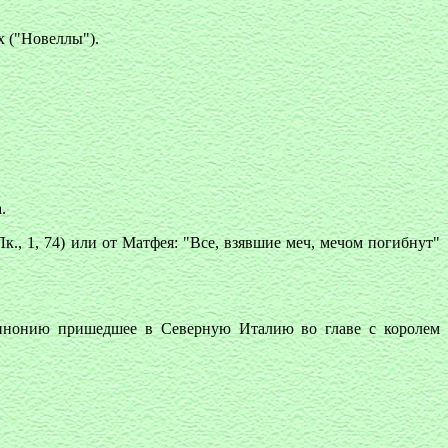
х ("Новеллы").
.
к., 1, 74) или от Матфея: "Все, взявшие меч, мечом погибнут"
Паннонию пришедшее в Северную Италию во главе с королем