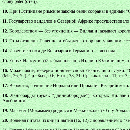
слову pater (отец).
10
. При Юстиниане римские законы были собраны в единый "Свод
11
. Государство вандалов в Северной Африке просуществовало с
12
. Королевством — без уточнения — Виллани называет короле
13
. Готы отошли к Равенне, чтобы дать отпор наступавшим с с
14
. Известие о походе Велизария в Германию — легенда.
15
. Евнух Нарсес в 552 г. был послан в Италию Юстинианом, а
16
. Может быть, неверно понятые слова Евангелия от Луки: "С
(Мт., 26, 52). Ср.: Быт., 9.6; Езек., 38, 21. Ср. также: кн. 11, гл. 3; 
17
. Вероятно, сочинение Иордана или Прокопия Кесарийского.
18
. Лангобарды (букв.: "длиннобородые"), которых Вилла
Альбоином.
19
. Магомет (Мохаммед) родился в Мекке около 570 г. у Абдалл
20
. Вольная цитата из книги Бытия (16, 12) с добавлением о "в