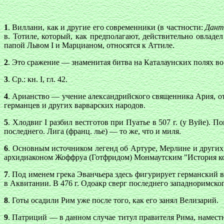
1
. Виллани, как и другие его современники (в частности:
Дант
в. Тотиле, который, как предполагают, действительно овладел
папой Львом I и Марцианом, относятся к Аттиле.
2
. Это сражение — знаменитая битва на Каталаунских полях в
3
. Ср.: кн. I, гл. 42.
4
. Арианство — учение александрийского священника Ария, от
германцев и других варварских народов.
5
. Хлодвиг I разбил вестготов при Пуатье в 507 г. (у Вуйе).
последнего. Лига (франц. лье) — то же, что и миля.
6
. Основным источником легенд об Артуре, Мерлине и других
архидиаконом Жоффруа (Готфридом) Монмаутским "История к
7
. Под именем грека Эванчьера здесь фигурирует германский 
в Аквитании. В 476 г. Одоакр сверг последнего западноримског
8
. Готы осадили Рим уже после того, как его занял Велизарий.
9
. Патриций — в данном случае титул правителя Рима, намест