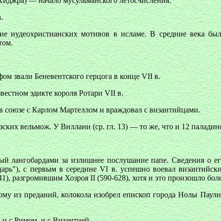
(Хиджра) — начало мусульманского летосчисления.
.
ие иудеохристианских мотивов в исламе. В средние века бы
том.
фом звали Беневентского герцога в конце VII в.
вестном эдикте короля Ротари VII в.
л в союзе с Карлом Мартеллом и враждовал с византийцами.
зских вельмож. У Виллани (ср. гл. 13) — то же, что и 12 палади
й лангобардами за излишнее послушание папе. Сведения о его
царь"), с первым в середине VI в. успешно воевал византийс
), разгромившим Хозроя II (590-628), хотя и это произошло бол
ному из преданий, колокола изобрел епископ города Нолы Паули
 и с Римом, и с Византией.