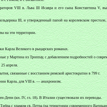
аторов VIII в. Льва III Исавра и его сына Константина V, в
дерика III, и утвержденный папой на королевском престоле, с
ва на эти территории.
ики Карла Великого в рыцарских романах.
нные у Мартина из Троппау, с добавлением подробностей о совр
 25 апреля.
ытия, связанные с восстанием римской аристократии в 799 г.
ии Карла, для VIII в. — анахронизм.
н-Дени (кн. IV, гл. 18). В Италии существовали их переводы.
Тибра с храмом св. Петра (на территории современного Ватикана)