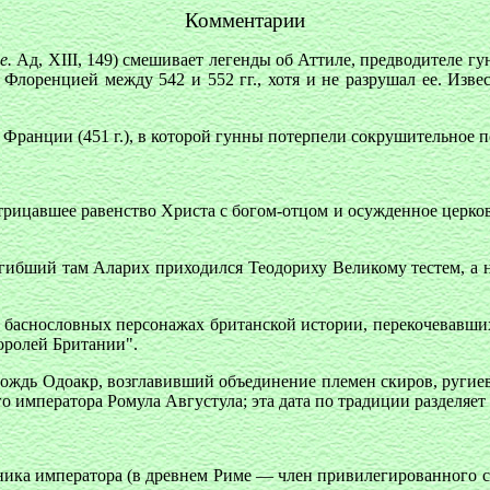
Комментарии
е.
Ад, XIII, 149) смешивает легенды об Аттиле, предводителе гу
 Флоренцией между 542 и 552 гг., хотя и не разрушал ее. Изве
о Франции (451 г.), в которой гунны потерпели сокрушительное
рицавшее равенство Христа с богом-отцом и осужденное церковь
 Погибший там Аларих приходился Теодориху Великому тестем, а н
 баснословных персонажах британской истории, перекочевавших 
оролей Британии".
вождь Одоакр, возглавивший объединение племен скиров, ругиев
о императора Ромула Августула; эта дата по традиции разделяет
ника императора (в древнем Риме — член привилегированного с