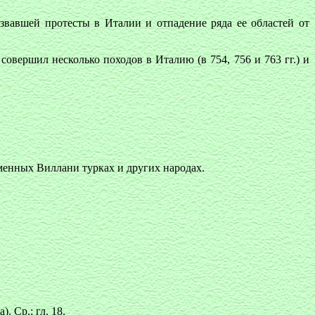
ызвавшей протесты в Италии и отпадение ряда ее областей от
овершил несколько походов в Италию (в 754, 756 и 763 гг.) и
еменных Виллани турках и других народах.
. Ср.: гл. 18.