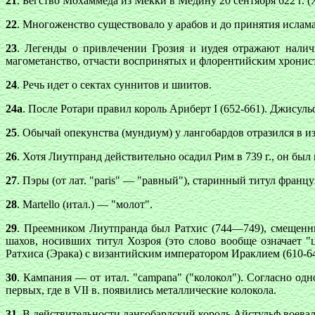
21
. Бегство Мохаммеда из Мекки в Медину 20 сентября 622 г. 
22
. Многоженство существовало у арабов и до принятия ислама
23
. Легенды о привлечении Грозия и иудея отражают налич
магометанство, отчасти воспринятых и флорентийским хронис
24
. Речь идет о сектах суннитов и шиитов.
24а
. После Ротари правил король Ариберт I (652-661). Джисуль
25
. Обычай опекунства (мундиум) у лангобардов отразился в из
26
. Хотя Лиутпранд действительно осадил Рим в 739 г., он бы
27
. Пэры (от лат. "paris" — "равный"), старинный титул францу
28
. Martello (итал.) — "молот".
29
. Преемником Лиутпранда был Ратхис (744—749), смещенны
шахов, носивших титул Хозроя (это слово вообще означает "
Ратхиса (Эрака) с византийским императором Ираклием (610-641
30
. Кампания — от итал. "campana" ("колокол"). Согласно од
первых, где в VII в. появились металлические колокола.
31
. В действительности лангобардский король Айстульф воевал