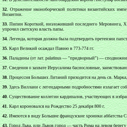
32
. Отражение иконоборческой политики византийских импер
Византии.
33
. Пипин Короткий, низложивший последнего Меровинга, Хиль
упрочил светскую власть папы.
34
. Легенда, которая должна была подтвердить претензии папст
35
. Карл Великий осаждал Павию в 773-774 гг.
36
. Паладины (от лат. palatinus — "придворный") — сподвижн
37
. Сведения о захвате Иерусалима баснословные, заимствова
38
. Процессия Больших Литаний приходится на день св. Марка,
39
. Здесь Виллани с легендарными подробностями излагает соб
40
. Существование коллегии кардиналов, участвующих в избран
41
. Карл короновался на Рождество 25 декабря 800 г.
42
. Имеются в виду Большие французские хроники аббатства Се
43
. Город Льва, или Львов город — часть Рима на левом берегу 