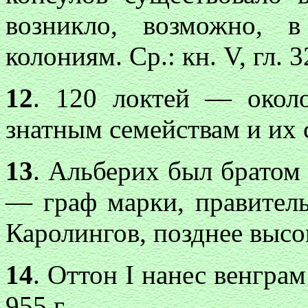
возникло, возможно, 
колониям. Ср.: кн. V, гл. 3
12
. 120 локтей — окол
знатным семействам и их 
13
. Альберих был братом
— граф марки, правитель
Каролингов, позднее высо
14
. Оттон I нанес венгра
955 г.