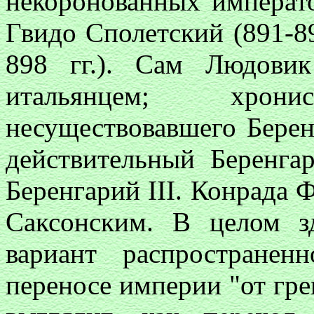
некоронованных императ
Гвидо Сполетский (891-89
898 гг.). Сам Людови
итальянцем; хро
несуществовавшего Берен
действительный Беренга
Беренгарий III. Конрада 
Саксонским. В целом з
вариант распространен
переносе империи "от гре