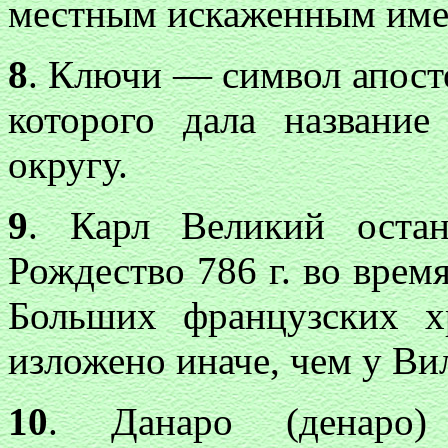
местным искаженным имен
8
. Ключи — символ апосто
которого дала названи
округу.
9
. Карл Великий остан
Рождество 786 г. во врем
Больших французских х
изложено иначе, чем у Ви
10
. Данаро (денаро)