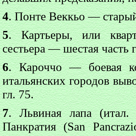
4
. Понте Веккьо — старый
5
. Картьеры, или квар
сестьера — шестая часть 
6
. Кароччо — боевая к
итальянских городов выво
гл. 75.
7
. Львиная лапа (итал. 
Панкратия (San Pancraz