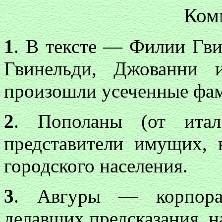
Ком
1
. В тексте — Филии Гвин
Гвинельди, Джованни 
произошли усеченные фа
2
. Пополаны (от ита
представители имущих, 
городского населения.
3
. Авгуры — корпорац
делавших предсказания, н