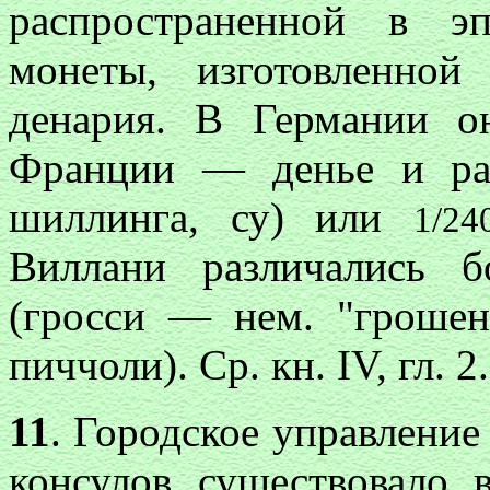
распространенной в э
монеты, изготовленной
денария. В Германии о
Франции — денье и рав
шиллинга, су) или
1/24
Виллани различались б
(гросси — нем. "грошен
пиччоли). Ср. кн. IV, гл. 2.
11
. Городское управление 
консулов существовало 