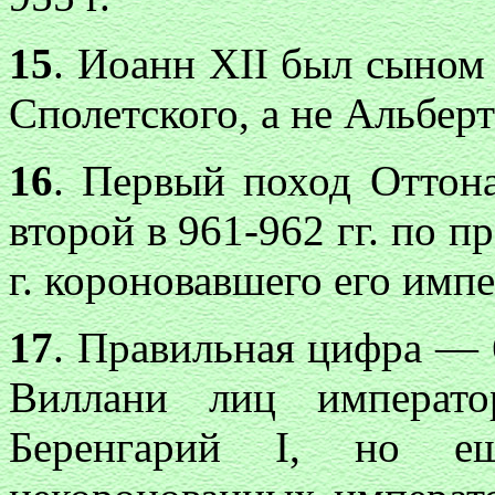
15
. Иоанн XII был сыном 
Сполетского, а не Альберт
16
. Первый поход Оттона
второй в 961-962 гг. по п
г. короновавшего его имп
17
. Правильная цифра — 6
Виллани лиц императ
Беренгарий I, но е