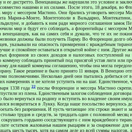
у и ее дистретто. Венецианцы же нарушили это условие и заклю
совместно нашими и их силами. После этого, 18 декабря, во 
миру с мессером Мастино. Они брались уговорить мессера Мас
анта Мария-а-Монте, Монтетополи в Вальдарно, Монтекатини
альдилуне, и добавить к ним ради мирного соглашения замок Пе
ючили мир и будут его соблюдать, а флорентийцы с мессером М
 венецианцев, как на самих себя и думали, что те их не поки
союзники должны были получить Парму. Во Флоренции долго обсу
ев, указывали на опасность примирения с враждебным тираном,
о лучше и спокойнее оставаться в открытой войне с ним. Другие 
отых флоринов из своих доходов и налоговых поступлений на ш
коммуну соблюдать принятый под присягой устав лиги или пре
тному для нашей коммуны соглашению, чтобы она могла передохну
тирану. Такое решение и было принято 11 января. В Венецию от
семи полномочиями. Несколько дней они пытались добиться от
х намерениях и не хотели уступить ни на шаг. Единственное, ч
22
нваря 1338 года
послы Флоренции и мессера Мастино скрепи
отпустили из плена. Единственным залогом соблюдения догово
о было вернуться на родину и вступить во владение своим имущ
ажился возвратиться в Лукку. Когда наше посольство вернулось
 поехать без разрешения. И пусть читающие эти строки знают и 
олько трудов и средств, за тридцать один с половиной месяц 
и сокрушить гордыню соседствующего с ним враждебного тирана
плате остатков жалованья нашим рыцарям и за снаряжение для 
дцать шесть тысяч, хотя на самом деле из всей суммы налогов,