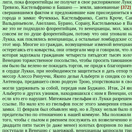
лиги, пока флорентийцы не получат в свое распоряжение Лукк
Тревизо, Кастельфранко и Башано — земли, завоеванные
[372]
свершившимся фактом и предложившие нам присоединиться к 
города и замки: Фучеккьо, Кастельфранко, Санта Кроче, С
Вальдиньеволе, Авеллано, Бурано, Сорану, Кастельвеккьо в В
же это не подходило флорентийцам, то венецианцы, мол, закл
совсем не по душе флорентийцам, потому что они уповали на
Лукка, как поклялись венецианцы, а остальные ломбардские 
этот мир. Многие из граждан, возмущенные изменой венецианц
остерегаясь его коварства, они отвергали мир и говорили, чт
которая задолжала гражданам четыреста пятьдесят тысяч зол
Венецию торжественное посольство, чтобы просить тамошнюю 
им было бы велено не покидать торгов, не придя к благоприя
в сердце Лукки, при необходимости защититься и дать отпор 
мессер Алессо Ринуччи, Якопо дельи Альберти и синдик со в
Антенора, предавшего свою родную Трою, упорствовали в свои
могли удерживать за собой, передав нам Буджано. Итак, 24 я
Альберто и других узников, находившихся с ним в Венеции, 
если кто его нарушит. Мятежным гвельфам из Лукки разрешен
ссылке. Но мало кто из гвельфов после этого замирения отв
замки. 11 февраля был объявлен мир, но в Лукку нельзя было
предательство по отношению к нашей коммуне. Мы положили ст
того, чтобы с пылом и рвением послужить их возвеличению 
двадцати пяти тысяч (и даже менее) золотых флоринов по вы
поступали в Венецию с задержкой, венецианцы запросили три