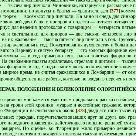
е — тысяча лир пиччоли. Чиновники, нотариусы и рассыльные п
и помощники, нотариусы и братья — хранители дел
[377]
коммун
 тюрем — восемьсот лир пиччоли. На вино и снедь для синьоро
 звонарей двух башен: приоров и подеста — пятьсот пятьдесят л
риус для ведения протоколов с товарищем — четыреста пятьд
вечи и светильники для приоров — две тысячи четыреста лир
 на их жалованье — тысяча пятьсот лир пиччоли в год. Трубачи
а лир жалованья в год. Пожертвования духовенству и больницам
 святого Варнаву и святую Репарату — сто золотых флоринов е
коммуны — в год примерно пять тысяч золотых флоринов и 
На снабжение палаты арбалетами, стрелами и щитами — тысяча
тых флоринов в год. Солдат нанималось неопределенное количест
в мирное время, не считая сражающихся в Ломбардии — от сем
рочие общественные работы, которые не входят в перечень пост
АЗМЕРАХ, ПОЛОЖЕНИИ И ВЕЛИКОЛЕПИИ ФЛОРЕНТИЙ
го времени мне кажется уместным продолжить рассказ о нашем 
ясь на уроки этой хроники, мудрые и достойные граждане, кото
во Флоренции насчитывалось около
[378]
двадцати пяти тысяч гр
тельных граждан, поручительствовавших друг за друга как гр
ого народного правления, действующего поныне, рыцарей считало
ь рыцарем. По оценке, во Флоренции жило примерно девяносто
в городе постоянно находятся полторы тысячи чужеземцев, прие