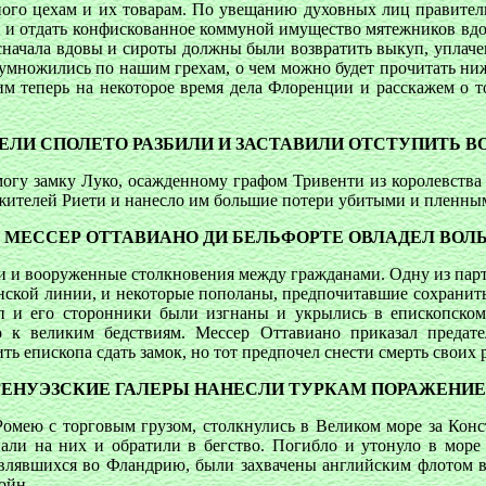
нного цехам и их товарам. По увещанию духовных лиц правите
, и отдать конфискованное коммуной имущество мятежников вдов
 сначала вдовы и сироты должны были возвратить выкуп, уплач
иумножились по нашим грехам, о чем можно будет прочитать ниж
м теперь на некоторое время дела Флоренции и расскажем о том
ТЕЛИ СПОЛЕТО РАЗБИЛИ И ЗАСТАВИЛИ ОТСТУПИТЬ В
могу замку Луко, осажденному графом Тривенти из королевства 
и жителей Риети и нанесло им большие потери убитыми и пленны
АК МЕССЕР ОТТАВИАНО ДИ БЕЛЬФОРТЕ ОВЛАДЕЛ ВОЛ
дки и вооруженные столкновения между гражданами. Одну из пар
енской линии, и некоторые пополаны, предпочитавшие сохранит
оп и его сторонники были изгнаны и укрылись в епископском 
 к великим бедствиям. Мессер Оттавиано приказал предател
ь епископа сдать замок, но тот предпочел снести смерть своих 
К ГЕНУЭЗСКИЕ ГАЛЕРЫ НАНЕСЛИ ТУРКАМ ПОРАЖЕНИЕ
 Ромею с торговым грузом, столкнулись в Великом море за Кон
ли на них и обратили в бегство. Погибло и утонуло в море 
равлявшихся во Фландрию, были захвачены английским флотом в
ойн.