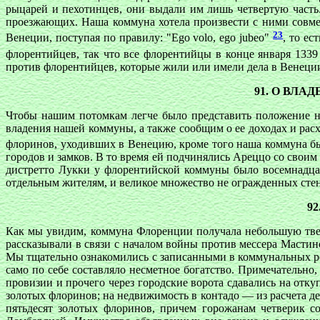
рыцарей и пехотинцев, они выдали им лишь четвертую часть
проезжающих. Наша коммуна хотела произвести с ними совмес
23
Венеции, поступая по правилу: "Ego volo, ego jubeo"
, то е
флорентийцев, так что все флорентийцы в конце января 133
против флорентийцев, которые жили или имели дела в Венеци
91. О ВЛ
Чтобы нашим потомкам легче было представить положение н
владения нашей коммуны, а также сообщим о ее доходах и расх
флоринов, уходивших в Венецию, кроме того наша коммуна б
городов и замков. В то время ей подчинялись Ареццо со своим 
дистретто Лукки у флорентийской коммуны было восемнадцат
отдельным жителям, и великое множество не огражденных стен
9
Как мы увидим, коммуна Флоренции получала небольшую твер
рассказывали в связи с началом войны против мессера Мастин
Мы тщательно ознакомились с записанными в коммунальных ре
само по себе составляло несметное богатство. Примечательно,
провизии и прочего через городские ворота сдавались на отку
золотых флоринов; на недвижимость в контадо — из расчета де
пятьдесят золотых флоринов, причем горожанам четверик с