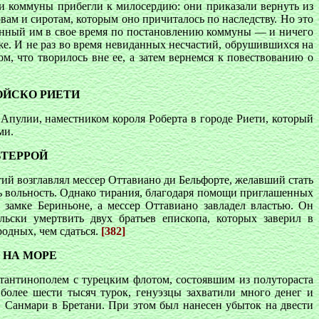
ли коммуны прибегли к милосердию: они приказали вернуть из
ам и сиротам, которым оно причиталось по наследству. Но это
енный им в свое время по постановлению коммуны — и ничего
е. И не раз во время невиданных несчастий, обрушившихся на
, что творилось вне ее, а затем вернемся к повествованию о
ОЙСКО РИЕТИ
Апулии, наместником короля Роберта в городе Риети, который
ми.
ЬТЕРРОЙ
тий возглавлял мессер Оттавиано ди Бельфорте, желавший стать
ь вольность. Однако тирания, благодаря помощи приглашенных
замке Бериньоне, а мессер Оттавиано завладел властью. Он
ьски умертвить двух братьев епископа, которых заверил в
родных, чем сдаться.
[382]
 НА МОРЕ
стантинополем с турецким флотом, состоявшим из полутораста
более шести тысяч турок, генуэзцы захватили много денег и
 Санмари в Бретани. При этом был нанесен убыток на двести