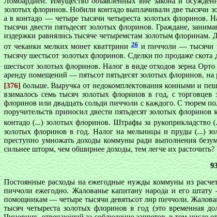
Ломбардией. Имущество объявленных вне закона и осужденн
золотых флоринов. Нобили контадо выплачивали две тысячи зол
а в контадо — четыре тысячи четыреста золотых флоринов. Н
тысячи двести пятьдесят золотых флоринов. Граждане, занима
издержки равнялись тысяче четыремстам золотым флоринам. До
26
от чеканки мелких монет кваттрини
и пиччоли — тысячи п
тысячу шестьсот золотых флоринов. Сделки по продаже скота 
шестьсот золотых флоринов. Налог в виде отходов зерна Орто
аренду помещений — пятьсот пятьдесят золотых флоринов, на
[376]
больше. Выручка от недокомплектования конными и пеш
взималось семь тысяч золотых флоринов в год, с торговцев
флоринов или двадцать сольди пиччоли с каждого. С тюрем по
поручительств приносил двести пятьдесят золотых флоринов 
контадо (...) золотых флоринов. Штрафы за рукоприкладство (
золотых флоринов в год. Налог на мельницы и пруды (...) 
преступно умножать доходы коммуны ради выполнения безумн
сильнее шторм, чем обширнее доходы, тем легче их расточить?
9
Постоянные расходы на ежегодные нужды коммуны из расчета
пиччоли ежегодно. Жалованье капитану народа и его штату 
помощникам — четыре тысячи девятьсот лир пиччоли. Жалован
тысяч четыреста золотых флоринов в год (это временная д
Чиновник, отвечающий за соблюдение запретов, в том числе 