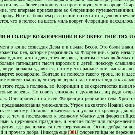
тую виллу — более роскошную и просторную, чем в городе. Стар
ение, что впервые приехавшие во Флоренцию путешественники,
городу. Но и на большем расстоянии по пути то и дело встречал
тается, что в полосе на шесть миль вокруг Флоренции находилос
ИИ И ГОЛОДЕ ВО ФЛОРЕНЦИИ И ЕЕ ОКРЕСТНОСТЯХ 
комета в конце созвездия Девы и в начале Весов. Это были знак
ножество бед, которые разразились во Флоренции. Сразу начался
ряла одного, а то и двух, трех человек, притом самых любимых
больше пятнадцати тысяч взрослых и детей, повсюду слышались
ь, люди должны удаляться, потому что раньше они выстаивали
ертях всенародно. Контадо не понесло такого урона, но и здес
 количества душ, четверик зерна стал стоить тридцать сольди
ая этого года, в полдень, во Флоренции и ее окрестностях вып
овые деревья. По совету епископа и духовных лиц ради отвра
 пола. Они пронесли по всей Флоренции реликвию тела Христ
ые предзнаменования умножились. Утром на святого Иоанна син
 ее святому. Повозка покачнулась и упала на крыльцо дворца
ре за тем и последовало к великому убытку для флорентийцев.
шими в церковном празднике, и многие получили повреждения. 
ратия, где располагался цех шерстяников. Огонь добрался до 
й и прочего добра. Никогда еще
[381]
флорентийцы не переживали