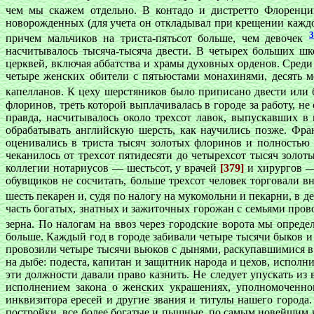
чем мы скажем отдельно. В контадо и дистретто Флоренц
новорожденных (для учета он откладывал при крещении каждог
3
причем мальчиков на триста-пятьсот больше, чем девочек
насчитывалось тысяча-тысяча двести. В четырех больших шк
церквей, включая аббатства и храмы духовных орденов. Среди
четыре женских обители с пятьюстами монахинями, десять м
капелланов. К цеху шерстяников было приписано двести или 
флоринов, треть которой выплачивалась в городе за работу, не
правда, насчитывалось около трехсот лавок, выпускавших в 
обрабатывать английскую шерсть, как научились позже. Фра
оценивались в триста тысяч золотых флоринов и полностью
чеканилось от трехсот пятидесяти до четырехсот тысяч золот
коллегии нотариусов — шестьсот, у врачей
[379]
и хирургов — 
обувщиков не сосчитать, больше трехсот человек торговали в
шесть пекарен и, судя по налогу на мукомольни и пекарни, в д
часть богатых, знатных и зажиточных горожан с семьями провод
зерна. По налогам на ввоз через городские ворота мы опред
больше. Каждый год в городе забивали четыре тысячи быков и 
провозили четыре тысячи вьюков с дынями, раскупавшимися 
на дыбе: подеста, капитан и защитник народа и цехов, испол
эти должности давали право казнить. Не следует упускать из
исполнением закона о женских украшениях, уполномоченно
инквизитора ересей и другие звания и титулы нашего город
постройки, все более богатые и пышные, по самым новейшим 