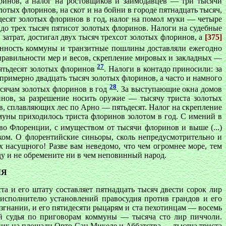
инов, а налог на ростовщиков и заимодавцев — три тысячи
отых флоринов, на скот и на бойни в городе пятнадцать тысяч,
десят золотых флоринов в год, налог на помол муки — четыре
 до трех тысяч пятисот золотых флоринов. Налоги на судебные
атрат, достигал двух тысяч трехсот золотых флоринов, а
[375]
венность коммуны и транзитные пошлины доставляли ежегодно
 правильности мер и весов, скрепление мировых и закладных —
27
пятьдесят золотых флоринов
. Налоги в контадо приносили: за
римерно двадцать тысяч золотых флоринов, а часто и намного
28
сячам золотых флоринов в год
. За выступающие окна домов
инов, за разрешение носить оружие — тысячу триста золотых
в, сплавляющих лес по Арно — пятьдесят. Налог на скрепление
муны приходилось триста флоринов золотом в год. С имений в
в во Флоренции, с имуществом от тысячи флоринов и выше (...)
ком. О флорентийские синьоры, сколь непредусмотрительно и
насущного! Разве вам неведомо, что чем огромнее море, тем
ду и не обремените ни в чем неповинный народ.
МЯ
 и его штату составляет пятнадцать тысяч двести сорок лир
 исполнителю установлений правосудия против грандов и его
гнании, и его пятидесяти рыцарям и ста пехотинцам — восемь
ый судья по приговорам коммуны — тысяча сто лир пиччоли.
ник на площади Орто Сан Микеле и Аббатства — тысяча триста