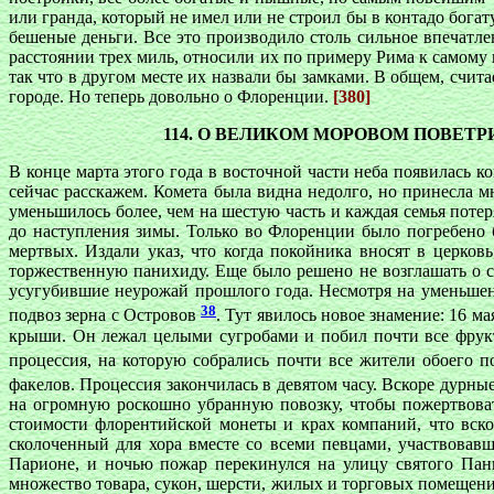
или гранда, который не имел или не строил бы в контадо бога
бешеные деньги. Все это производило столь сильное впечатл
расстоянии трех миль, относили их по примеру Рима к самому 
так что в другом месте их назвали бы замками. В общем, счи
городе. Но теперь довольно о Флоренции.
[380]
114. О ВЕЛИКОМ МОРОВОМ ПОВЕТР
В конце марта этого года в восточной части неба появилась 
сейчас расскажем. Комета была видна недолго, но принесла м
уменьшилось более, чем на шестую часть и каждая семья поте
до наступления зимы. Только во Флоренции было погребено 
мертвых. Издали указ, что когда покойника вносят в церков
торжественную панихиду. Еще было решено не возглашать о см
усугубившие неурожай прошлого года. Несмотря на уменьшение
38
подвоз зерна с Островов
. Тут явилось новое знамение: 16 м
крыши. Он лежал целыми сугробами и побил почти все фрукт
процессия, на которую собрались почти все жители обоего
факелов. Процессия закончилась в девятом часу. Вскоре дурн
на огромную роскошно убранную повозку, чтобы пожертвовать
стоимости флорентийской монеты и крах компаний, что вско
сколоченный для хора вместе со всеми певцами, участвовав
Парионе, и ночью пожар перекинулся на улицу святого Панк
множество товара, сукон, шерсти, жилых и торговых помещени