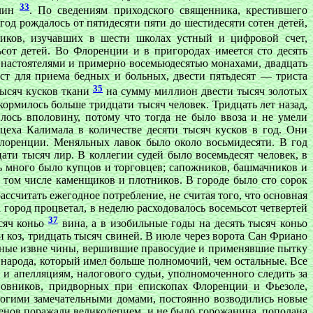
33
жчин
. По сведениям приходского священника, крестившего
од рождалось от пятидесяти пяти до шестидесяти сотен детей,
чиков, изучавших в шести школах устный и цифровой счет,
сот детей. Во Флоренции и в пригородах имеется сто десять
я настоятелями и примерно восемьюдесятью монахами, двадцать
ст для приема бедных и больных, двести пятьдесят — триста
35
тысяч кусков ткани
на сумму миллион двести тысяч золотых
 кормилось больше тридцати тысяч человек. Тридцать лет назад,
илось вполовину, потому что тогда не было ввоза и не умели
цеха Калимала в количестве десяти тысяч кусков в год. Они
лоренции. Меняльных лавок было около восьмидесяти. В год
ати тысяч лир. В коллегии судей было восемьдесят человек, в
ь много было купцов и торговцев; сапожников, башмачников и
в том числе каменщиков и плотников. В городе было сто сорок
ассчитать ежегодное потребление, не считая того, что основная
а город процветал, в неделю расходовалось восемьсот четвертей
37
ысяч коньо
вина, а в изобильные годы на десять тысяч коньо
и коз, тридцать тысяч свиней. В июле через ворота Сан Фриано
нные извне чины, вершившие правосудие и применявшие пытку
 народа, который имел больше полномочий, чем остальные. Все
 и апелляциям, налогового судьи, уполномоченного следить за
новников, придворных при епископах Флоренции и Фьезоле,
ногими замечательными домами, постоянно возводились новые
енов поражали великолепием, и не было горожанина, пополана