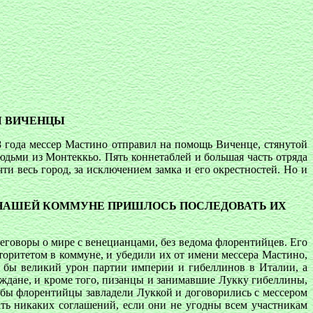
Я ВИЧЕНЦЫ
8 года мессер Мастино отправил на помощь Виченце, стянутой
дьми из Монтеккьо. Пять коннетаблей и большая часть отряда
ти весь город, за исключением замка и его окрестностей. Но и
О НАШЕЙ КОММУНЕ ПРИШЛОСЬ ПОСЛЕДОВАТЬ ИХ
реговоры о мире с венецианцами, без ведома флорентийцев. Его
торитетом в коммуне, и убедили их от имени мессера Мастино,
и бы великий урон партии империи и гибеллинов в Италии, а
ждане, и кроме того, пизанцы и занимавшие Лукку гибеллины,
тобы флорентийцы завладели Луккой и договорились с мессером
ь никаких соглашений, если они не угодны всем участникам