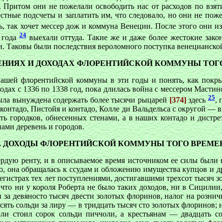
. Притом они не пожелали освободить нас от расходов по взят
тные подсчеты и заплатить им, что следовало, но они не пож
сть, так хочет мессер дож и коммуна Венеции. После этого они 
24
9 года
выехали оттуда. Такие же и даже более жестокие зак
и. Таковы были последствия вероломного поступка венецианск
АДЕНИЯХ И ДОХОДАХ ФЛОРЕНТИЙСКОЙ КОММУНЫ ТОГ
ашей флорентийской коммуны в эти годы и понять, как покры
одах с 1336 по 1338 год, пока длилась война с мессером Мастино
25
ыла вынуждена содержать более тысячи рыцарей
[374]
здесь
,
контадо, Пистойя и контадо, Колле ди Вальдельса с округой — в
ь городков, обнесенных стенами, а в наших контадо и дистрет
ами деревень и городов.
2. ДОХОДЫ ФЛОРЕНТИЙСКОЙ КОММУНЫ ТОГО ВРЕМЕ
дую ренту, и в описываемое время источником ее силы были н
о, она обращалась к ссудам и обложению имущества купцов и д
гистрах тех лет поступлениями, достигавшими трехсот тысяч з
 что ни у короля Роберта не было таких доходов, ни в Сицилии
п за девяносто тысяч двести золотых флоринов, налог на розни
сять сольди за лиру — в тридцать тысяч сто золотых флоринов; 
оли стоил сорок сольди пиччоли, а крестьянам — двадцать с