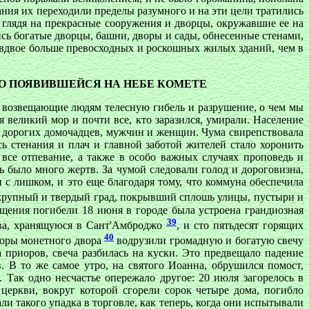
ания их переходили пределы разумного и на эти цели тратились
 глядя на прекрасные сооружения и дворцы, окружавшие ее на
ись богатые дворцы, башни, дворы и сады, обнесенные стенами,
ь вдвое больше превосходных и роскошных жилых зданий, чем в
И О ПОЯВИВШЕЙСЯ НА НЕБЕ КОМЕТЕ
и, возвещающие людям телесную гибель и разрушение, о чем мы
 великий мор и почти все, кто заразился, умирали. Население
 и дорогих домочадцев, мужчин и женщин. Чума свирепствовала
 стенания и плач и главной заботой жителей стало хоронить
 все отпевание, а также в особо важных случаях проповедь и
ь было много жертв. За чумой следовали голод и дороговизна,
 с лишком, и это еще благодаря тому, что коммуна обеспечила
ал крупный и твердый град, покрывший сплошь улицы, пустыри и
щения погибели 18 июня в городе была устроена грандиозная
39
ова, хранящуюся в Сант'Амброджо
, и сто пятьдесят горящих
40
ьоры монетного двора
водрузили громадную и богатую свечу
 приоров, свеча разбилась на куски. Это предвещало падение
 В то же самое утро, на святого Иоанна, обрушился помост,
Так одно несчастье опережало другое: 20 июля загорелось в
церкви, вокруг которой сгорели сорок четыре дома, погибло
 такого упадка в торговле, как теперь, когда они испытывали