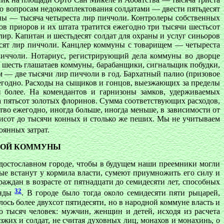
о вопросам недокомплектования солдатами — двести пятьдесят
ы — тысяча четыреста лир пиччоли. Контролеры собственных
в приоров и их штата тратится ежегодно три тысячи шестьсот
ир. Капитан и шестьдесят солдат для охраны и услуг синьоров
есят лир пиччоли. Канцлер коммуны с товарищем — четыреста
 пиччоли. Нотариус, регистрирующий дела коммуны во дворце
, шесть глашатаев коммуны, барабанщики, сигнальщик побудки,
 — две тысячи лир пиччоли в год. Бархатный палио (призовое
жегодно. Расходы на сыщиков и гонцов, выезжающих за пределы
более. На комендантов и гарнизоны замков, удерживаемых
 пятьсот золотых флоринов. Сумма соответствующих расходов,
во ежегодно, иногда больше, иногда меньше, в зависимости от
исот до тысячи конных и столько же пеших. Мы не учитываем
оянных затрат.
СКОЙ КОММУНЫ
достославном городе, чтобы в будущем наши преемники могли
рые встанут у кормила власти, сумеют приумножить его силу и
аждан в возрасте от пятнадцати до семидесяти лет, способных
32
анды
. В городе было тогда около семидесяти пяти рыцарей,
сь более двухсот пятидесяти, но в народной коммуне власть и
 тысяч человек: мужчин, женщин и детей, исходя из расчета
зжих и солдат, не считая духовных лиц, монахов и монахинь, о