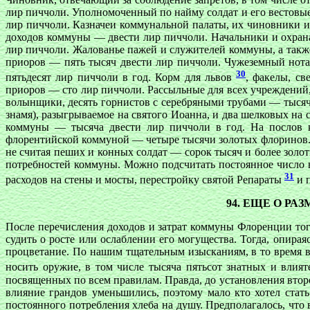
лир пиччоли. Уполномоченный по найму солдат и его вестовы
лир пиччоли. Казначеи коммунальной палаты, их чиновники 
доходов коммуны — двести лир пиччоли. Начальники и охрана
лир пиччоли. Жалованье пажей и служителей коммуны, а также
приоров — пять тысяч двести лир пиччоли. Чужеземный нота
30
пятьдесят лир пиччоли в год. Корм для львов
, факелы, с
приоров — сто лир пиччоли. Рассыльные для всех учреждений,
волынщики, десять горнистов с серебряными трубами — тысяч
знамя), разыгрываемое на святого Иоанна, и два шелковых на
коммуны — тысяча двести лир пиччоли в год. На послов 
флорентийской коммуной — четыре тысячи золотых флоринов. 
не считая пеших и конных солдат — сорок тысяч и более золо
потребностей коммуны. Можно подсчитать постоянное число 
31
расходов на стены и мосты, перестройку святой Репараты
и п
94. ЕЩЕ О Р
После перечисления доходов и затрат коммуны Флоренции то
судить о росте или ослаблении его могущества. Тогда, опира
процветание. По нашим тщательным изысканиям, в то время 
носить оружие, в том числе тысяча пятьсот знатных и влия
посвященных по всем правилам. Правда, до установления втор
влияние грандов уменьшились, поэтому мало кто хотел стат
постоянного потребления хлеба на душу. Предполагалось, что 