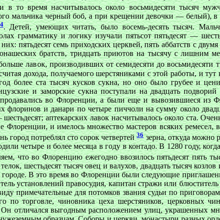
ии в то время насчитывалось около восьмидесяти тысяч му
о мальчика черный боб, а при крещении девочки — белый), в г
4
. Детей, умеющих читать, было восемь-десять тысяч. Маль
олах грамматику и логику изучали пятьсот пятьдесят — шесть
 них: пятьдесят семь приходских церквей, пять аббатств с двум
онашеских братств, тридцать приютов на тысячу с лишним ме
больше лавок, производивших от семидесяти до восьмидесяти 
 считая дохода, получаемого шерстяниками с этой работы, и тут
год более ста тысяч кусков сукна, но оно было грубее и цен
нцузские и заморские сукна поступали на двадцать подворий 
 продавались во Флоренции, а были еще и вывозившиеся из Ф
ых флоринов и данари по четыре пиччоли на сумму около двадц
шестьдесят; аптекарских лавок насчитывалось около ста. Очен
не Флоренции, и имелось множество мастеров всяких ремесел, 
36
ень город потреблял сто сорок четвертей
зерна, откуда можно р
или четыре и более месяца в году в контадо. В 1280 году, когд
еляем, что во Флоренцию ежегодно ввозилось пятьдесят пять т
телок, шестьдесят тысяч овец и валухов, двадцать тысяч козлов 
в городе. В это время во Флоренции были следующие приглаше
нитель установлений правосудия, капитан стражи или блюститель
 виду примечательные для потомков звания судьи по приговорам
го по торговле, чиновника цеха шерстяников, церковных чи
а. Он отличался выгодным расположением улиц, украшенных м
чужеземным образцам. Соборы и церкви, монастыри разных орд