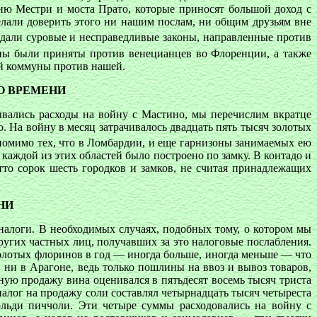
ию Местри и моста Прато, которые приносят большой доход с
елали доверить этого ни нашим послам, ни общим друзьям вне
издали суровые и несправедливые законы, направленные против
оны были приняты против венецианцев во Флоренции, а также
ой коммуны против нашей.
О ВРЕМЕНИ
вались расходы на войну с Мастино, мы перечислим вкратце
. На войну в месяц затрачивалось двадцать пять тысяч золотых
 помимо тех, что в Ломбардии, и еще гарнизоны занимаемых ею
 каждой из этих областей было построено по замку. В контадо и
то сорок шесть городков и замков, не считая принадлежащих
НИ
алоги. В необходимых случаях, подобных тому, о котором мы
ругих частных лиц, получавших за это налоговые послабления.
олотых флоринов в год — иногда больше, иногда меньше — что
, ни в Арагоне, ведь только пошлины на ввоз и вывоз товаров,
чную продажу вина оценивался в пятьдесят восемь тысяч триста
налог на продажу соли составлял четырнадцать тысяч четыреста
ольди пиччоли. Эти четыре суммы расходовались на войну с