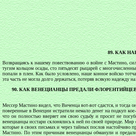
89. КАК 
Возвращаясь к нашему повествованию о войне с Мастино, сил
тугим кольцом осады, сто пятьдесят рыцарей с многочисленн
попали в плен. Как было условлено, наше конное войско тотча
эта часть не могла долго держаться, потеряв всякую надежду н
90. КАК ВЕНЕЦИАНЦЫ ПРЕДАЛИ ФЛОРЕНТИЙЦЕ
Мессер Мастино видел, что Виченца вот-вот сдастся, и тогда 
поверенные в Венеции истратили немало денег на подкуп кое-
что он полностью вверяет им свою судьбу и просит не погу
венецианцы исстари склонялись к ней по своей природе. Мир
которые в своих письмах и через тайных послов настойчиво п
Мастино. По этим причинам венецианцы обманули и предали