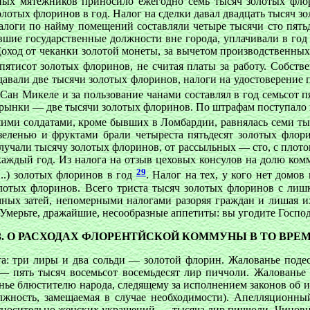
ых мятежников приносило ежегодно семь тысяч золотых флор
отых флоринов в год. Налог на сделки давал двадцать тысяч зол
алоги по найму помещений составляли четыре тысячи сто пять
вшие государственные должности вне города, уплачивали в год
ход от чеканки золотой монеты, за вычетом производственных з
ятисот золотых флоринов, не считая платы за работу. Собст
давали две тысячи золотых флоринов, налоги на удостоверение
 Сан Микеле и за пользование чанами составлял в год семьсот 
 рынки — две тысячи золотых флоринов. По штрафам поступало п
ими солдатами, кроме бывших в Ломбардии, равнялась семи ты
 зеленью и фруктами брали четыреста пятьдесят золотых флор
лучали тысячу золотых флоринов, от рассыльных — сто, с плото
каждый год. Из налога на отзыв цеховых консулов на долю ком
29
...) золотых флоринов в год
. Налог на тех, у кого нет домо
золотых флоринов. Всего триста тысяч золотых флоринов с лиш
ых затей, непомерными налогами разоряя граждан и лишая их 
 Умерьте, дражайшие, несообразные аппетиты: вы угодите Госпо
3. О РАСХОДАХ ФЛОРЕНТЙСКОЙ КОММУНЫ В ТО ВРЕ
: три лиры и два сольди — золотой флорин. Жалованье подеста
— пять тысяч восемьсот восемьдесят лир пиччоли. Жалованье
ье блюстителю народа, следящему за исполнением законов об из
олжность, замещаемая в случае необходимости). Апелляционн
относительно женских украшений — тысяча лир пиччоли. Чинов