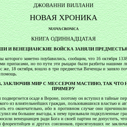
ДЖОВАННИ ВИЛЛАНИ
НОВАЯ ХРОНИКА
NUOVA CRONICA
КНИГА ОДИННАДЦАТАЯ
НАШИ И ВЕНЕЦИАНСКИЕ ВОЙСКА ЗАНЯЛИ ПРЕДМЕСТЬ
ы которого заметно поубавились, сообщим, что 16 октября 133
ыми припасами, но по пути эти рыцари были разбиты нашими лю
с же, 18 октября, вошло в три предместья Виченцы и заняло поч
а помощь.
В, ЗАКЛЮЧИВ МИР С МЕССЕРОМ МАСТИНО, ТАК ЧТ
ПРИМЕРУ
он подвергнется осаде в Вероне, поэтому он вступил в тайные пе
кого из влиятельнейших граждан, пользовавшихся властью и ав
бить его окончательно, ибо в противном случае они причинил
 сулил им большие выгоды, к нему призывали подкупленные гра
росили венецианцев ради Бога и своей партии не допустить, ч
 флорентийцев и других союзников, присягнувших не заключат