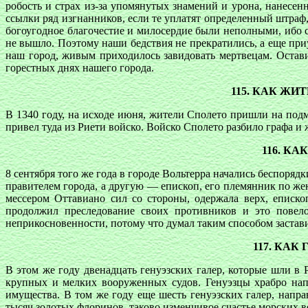
робость и страх из-за упомянутых знамений и урона, нанесе
ссылки ряд изгнанников, если те уплатят определенный штраф
богоугодное благочестие и милосердие были неполными, ибо
не вышло. Поэтому наши бедствия не прекратились, а еще пр
наш город, живым приходилось завидовать мертвецам. Остави
горестных днях нашего города.
115. КАК ЖИ
В 1340 году, на исходе июня, жители Сполето пришли на под
привел туда из Риети войско. Войско Сполето разбило графа 
116. К
8 сентября того же года в городе Вольтерра начались беспоря
правителем города, а другую — епископ, его племянник по ж
мессером Оттавиано сил со стороны, одержала верх, еписк
продолжил преследование своих противников и это повело
неприкосновенности, потому что думал таким способом заставит
117. КА
В этом же году двенадцать генуэзских галер, которые шли в
крупных и мелких вооруженных судов. Генуэзцы храбро напа
имущества. В том же году еще шесть генуэзских галер, нап
тысяч золотых флоринов, таково изменчивое счастье морских в