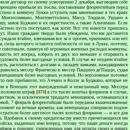
чили договор по своему усмотрению 2 декабря, выговорив себе
Флоренцию прибыли их послы, поставившие флорентийцев перед
тино и коммуну Лукки уступить нам завоеванные в тех краях
, Монтесоммано, Монтеветтолино, Массу, Тоцциле, Уццано в
шу, замок Буджано и их окрестности, а также Альтопашо. Если
астино пусть поступают, как хотят. Все эти новости пришлись
нут. Наши граждане твердо были убеждены, что им достанется
ждали втайне, взвешивая все за и против, принимать или нет
 силы которого остаются поблизости от нас в Лукке, поэтому,
же советовали, памятуя об огромных военных расходах коммуны,
есть лет вперед, избрать из двух зол меньшее и отправить в
дложить более выгодные условия. В случае же неудачи втайне
ть, расплатиться с долгами и, овладев замками, находящимися
правились мессер Франческо и мессер Паццино де'Пацци, судья
 венецианцев более выгодных условий. Но вероломные потомки
то они прибавили, это Аччано и Колле за Буджано, которые не
ли в Венеции этот вынужденный и нежеланный мир. Мессера
ра положили штраф
[373]
в сто тысяч золотых флоринов в случае,
еством, за исключением тридцати зачинщиков, остававшихся в
 домой, 7 февраля флорентийцам были переданы вышеназванные
запомнят на вечные времена, как венецианцы совершили подлое
истратили более шестисот тысяч золотых флоринов — и все для
. Вдобавок к своему предательству вместо причитающихся им
войска, выданных ими вперед, потому что наши деньги иногда
 займов и пошлин, учрежденных ими для оплаты своих и наших