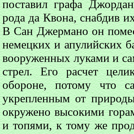
поставил графа Джордан
рода да Квона, снабдив 
В Сан Джермано он помес
немецких и апулийских б
вооруженных луками и са
стрел. Его расчет цели
обороне, потому что 
укрепленным от природы
окружено высокими гора
и топями, к тому же про