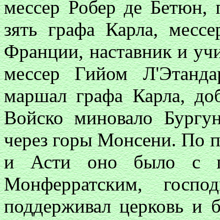
мессер Робер де Бетюн, 
зять графа Карла, месс
Франции, наставник и уч
мессер Гийом Л'Этанда
маршал графа Карла, до
Войско миновало Бургу
через горы Монсени. По 
и Асти оно было с по
Монферратским, госпо
поддерживал церковь и 