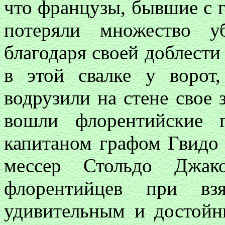
что французы, бывшие с 
потеряли множество 
благодаря своей доблести
в этой свалке у ворот
водрузили на стене свое 
вошли флорентийские 
капитаном графом Гвидо 
мессер Стольдо Джак
флорентийцев при в
удивительным и достойн