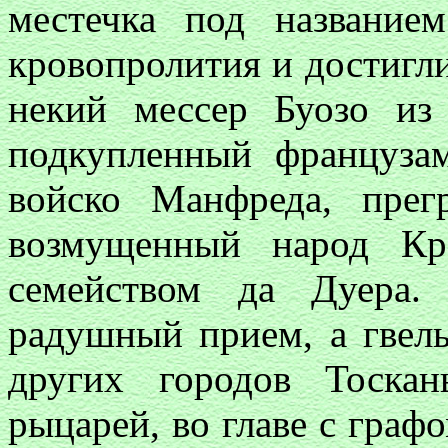
местечка под название
кровопролития и достигли
некий мессер Буозо из
подкупленный французам
войско Манфреда, прег
возмущенный народ Кр
семейством да Дуера
радушный прием, а гвел
других городов Тоска
рыцарей, во главе с граф