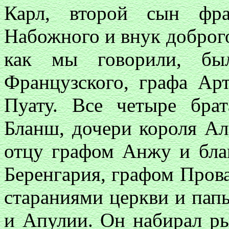
Карл, второй сын фра
Набожного и внук доброг
как мы говорили, бы
Французского, графа Ар
Пуату. Все четыре бра
Бланш, дочери короля Ал
отцу графом Анжу и бла
Беренгария, графом Прова
стараниями церкви и пап
и Апулии. Он набирал ры