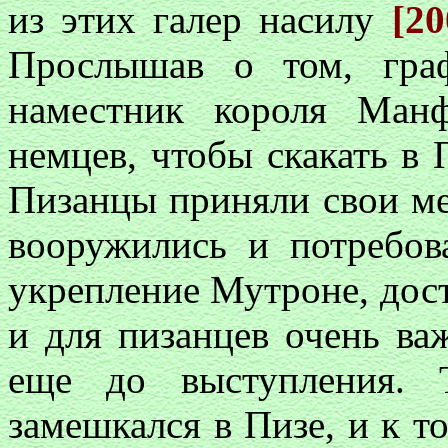
из этих галер насилу
[20
Прослышав о том, гра
наместник короля Ман
немцев, чтобы скакать в 
Пизанцы приняли свои ме
вооружились и потребов
укрепление Мутроне, дос
и для пизанцев очень ва
еще до выступления. 
замешкался в Пизе, и к т