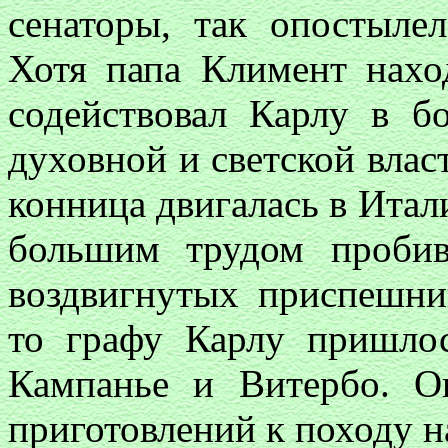
сенаторы, так опостыле
Хотя папа Климент нахо
содействовал Карлу в б
духовной и светской влас
конница двигалась в Итал
большим трудом пробив
воздвигнутых приспешн
то графу Карлу пришлос
Кампанье и Витербо. О
приготовлений к походу н