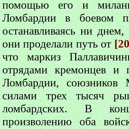
помощью его и миланц
Ломбардии в боевом п
останавливаясь ни днем
они проделали путь от
[2
что маркиз Паллавичин
отрядами кремонцев и 
Ломбардии, союзников 
силами трех тысяч ры
ломбардских. В ко
произволению оба вой