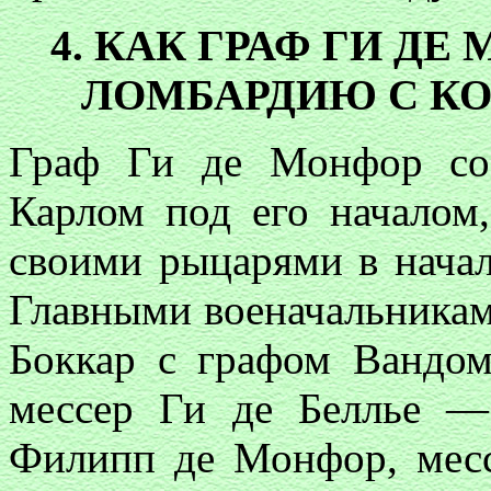
4. КАК ГРАФ ГИ Д
ЛОМБАРДИЮ С КО
Граф Ги де Монфор со 
Карлом под его началом,
своими рыцарями в нача
Главными военачальника
Боккар с графом Вандом
мессер Ги де Беллье —
Филипп де Монфор, мес