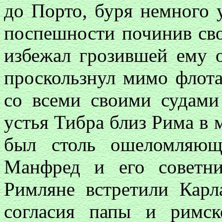
до Порто, буря немного у
поспешности починив сво
избежал грозившей ему 
проскользнул мимо флот
со всеми своими судам
устья Тибра близ Рима в м
был столь ошеломляющ
Манфред и его советни
Римляне встретили Кар
согласия папы и римск