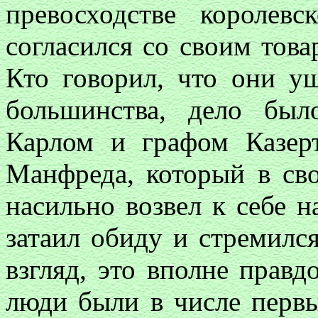
превосходстве королев
согласился со своим тов
Кто говорил, что они у
большинства, дело бы
Карлом и графом Казер
Манфреда, который в св
насильно возвел к себе н
затаил обиду и стремилс
взгляд, это вполне правд
люди были в числе первы