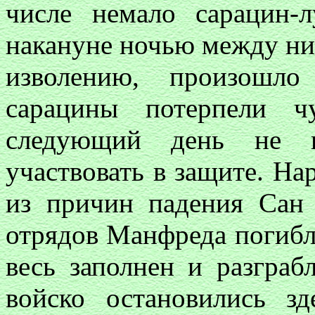
числе немало сарацин-
накануне ночью между ни
изволению, произошло
сарацины потерпели ч
следующий день не п
участвовать в защите. На
из причин падения Сан
отрядов Манфреда погибли
весь заполнен и разграб
войско остановились з