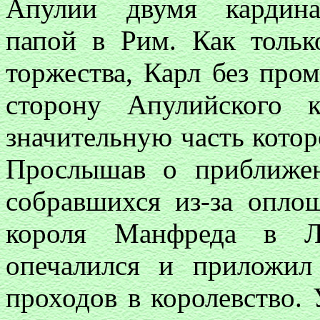
Апулии двумя кардина
папой в Рим. Как тольк
торжества, Карл без про
сторону Апулийского к
значительную часть котор
Прослышав о приближен
собравшихся из-за опло
короля Манфреда в Ло
опечалился и приложил
проходов в королевство.