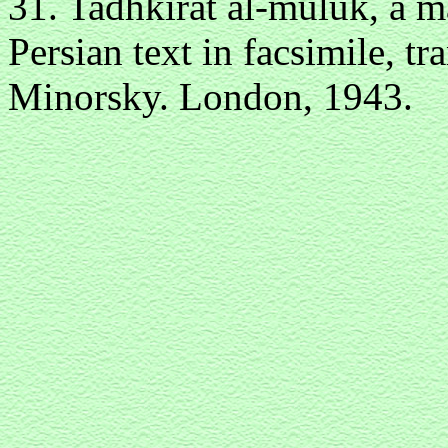
31. Tadhkirat al-muluk, a m
Persian text in facsimile, t
Minorsky. London, 1943.