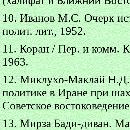
(халифат и Ближний Восто
10. Иванов М.С. Очерк ист
полит. лит., 1952.
11. Коран / Пер. и комм. 
1963.
12. Миклухо-Маклай Н.Д.
политике в Иране при шахе
Советское востоковедение. 
13. Мирза Бади-диван. М