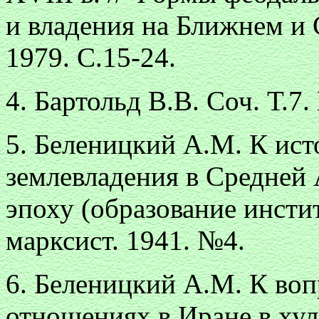
и владения на Ближнем и 
1979. С.15-24.
4. Бартольд В.В. Соч. Т.7.
5. Беленицкий А.М. К ис
землевладения в Средней
эпоху (образование инстит
марксист. 1941. №4.
6. Беленицкий А.М. К во
отношениях в Иране в хул