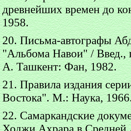
древнейших времен до конц
1958.
20. Письма-автографы Аб
"Альбома Навои" / Введ., 
А. Ташкент: Фан, 1982.
21. Правила издания сер
Востока". М.: Наука, 1966
22. Самаркандские докум
Ходжи Ахрара в Средней 