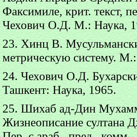
Факсимиле, крит. текст, пе
Чехович О.Д. М.: Наука, 1
23. Хинц В. Мусульмански
метрическую систему. М.:
24. Чехович О.Д. Бухарск
Ташкент: Наука, 1965.
25. Шихаб ад-Дин Мухамм
Жизнеописание султана Д
Пер. с араб., пред., комм.