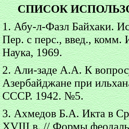
СПИСОК ИСПОЛЬЗ
1. Абу-л-Фазл Байхаки. Ис
Пер. с перс., введ., комм
Наука, 1969.
2. Али-заде А.А. К вопрос
Азербайджане при ильхана
СССР. 1942. №5.
3. Ахмедов Б.А. Икта в Ср
XVIII в. // Формы феодал