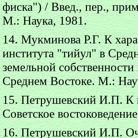
фиска") / Введ., пер., пр
М.: Наука, 1981.
14. Мукминова Р.Г. К хар
института "тийул" в Сред
земельной собственности 
Среднем Востоке. М.: Наук
15. Петрушевский И.П. К 
Советское востоковедение. 
16. Петрушевский И.П. О