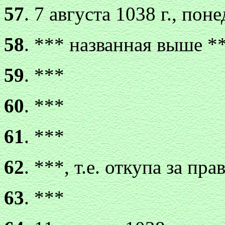
57
. 7 августа 1038 г., пон
58
. *** названная выше *
59
. ***
60
. ***
61
. ***
62
. ***, т.е. откупа за пр
63
. ***