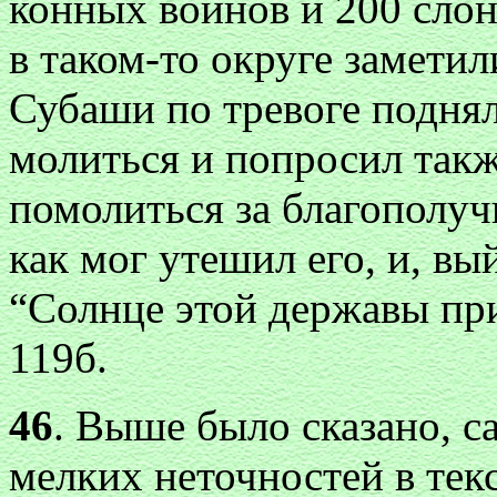
конных воинов и 200 слон
в таком-то округе замети
Субаши по тревоге поднял
молиться и попросил так
помолиться за благополуч
как мог утешил его, и, вы
“Солнце этой державы при
119б.
46
. Выше было сказано, с
мелких неточностей в тек