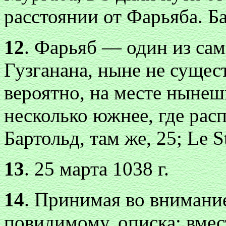
расстоянии от Фарьяба. Ба
12
. Фарьяб — один из са
Гузганана, ныне не сущес
вероятно, на месте нынешн
несколько южнее, где рас
Бартольд, там же, 25; Lе S
13
. 25 марта 1038 г.
14
. Принимая во внимани
повидимому, описка: вмес