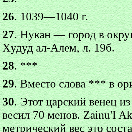
26
. 1039—1040 г.
27
. Нукан — город в округ
Xудуд ал-Алем, л. 19б.
28
. ***
29
. Вместо слова *** в о
30
. Этот царский венец и
весил 70 менов. Zainu'I Ak
метрический вес это состав