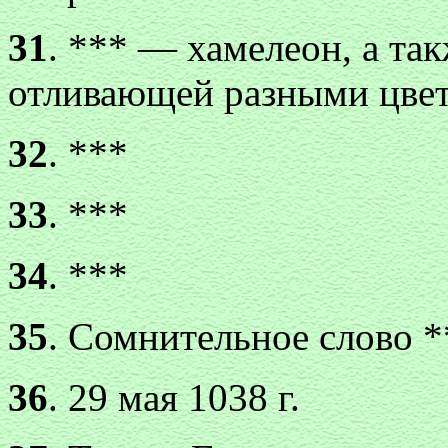
31
. *** — хамелеон, а та
отливающей разными цве
32
. ***
33
. ***
34
. ***
35
. Сомнительное слово 
36
. 29 мая 1038 г.