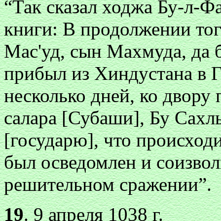
“Так сказал ходжа Бу-л-Фа
книги: В продолжении тог
Мас'уд, сын Махмуда, да 
прибыл из Хиндустана в Г
несколько дней, ко двору
салара [Субаши], Бу Сахл
[государю], что происход
был осведомлен и соизвол
решительном сражении”.
19
. 9 апреля 1038 г.