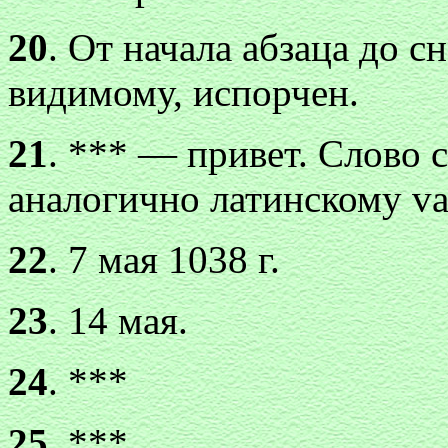
20
. От начала абзаца до с
видимому, испорчен.
21
. *** — привет. Слово 
аналогично латинскому va
22
. 7 мая 1038 г.
23
. 14 мая.
24
. ***
25
. ***