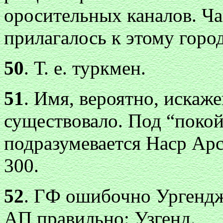
оросительных каналов. Ча
прилагалось к этому городу
50
. Т. е. туркмен.
51
. Имя, вероятно, искаж
существовало. Под “поко
подразумевается Наср Арсл
300.
52
. ГФ ошибочно Ургендж
АП правильно: Узгенд.