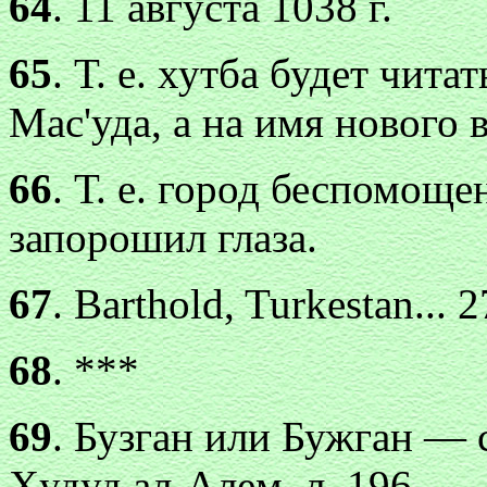
64
. 11 августа 1038 г.
65
. Т. е. хутба будет чита
Мас'уда, а на имя нового 
66
. Т. е. город беспомоще
запорошил глаза.
67
. Ваrthоld, Turkestan...
68
. ***
69
. Бузган или Бужган — 
Xудуд ал-Алем, л. 196.