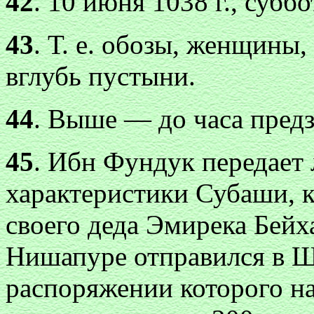
42
. 10 июня 1038 г., суббо
43
. Т. е. обозы, женщины,
вглубь пустыни.
44
. Выше — до часа пред
45
. Ибн Фундук передает
характеристики Субаши, к
своего деда Эмирека Бейх
Нишапуре отправился в Ш
распоряжении которого на