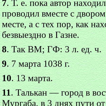
7
. Т. е. пока автор находи
проводил вместе с двором
месте, а с тех пор, как на
безвыездно в Газне.
8
. Так ВМ; ГФ: 3 л. ед. ч.
9
. 7 марта 1038 г.
10
. 13 марта.
11
. Талькан — город в во
Мургаба, в 3 днях пути от