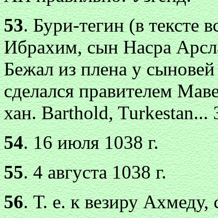
53
. Бури-тегин (в тексте
Ибрахим, сын Насра Арсл
Бежал из плена у сыновей
сделался правителем Маве
хан. Ваrthоld, Turkestan..
54
. 16 июля 1038 г.
55
. 4 августа 1038 г.
56
. Т. е. к везиру Ахмеду