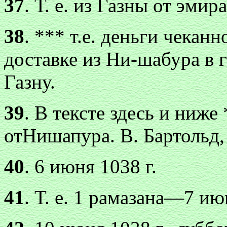
37
. Т. е. из Газны от эмира
38
. *** т.е. деньги чека
доставке из Ни-шабура в 
Газну.
39
. В тексте здесь и ниж
отНишапура. В. Бартольд, 
40
. 6 июня 1038 г.
41
. Т. е. 1 рамазана—7 ию