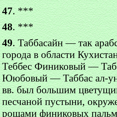
47
. ***
48
. ***
49
. Таббасайн — так араб
города в области Кухиста
Теббес Финиковый — Табб
Ююбовый — Таббас ал-ун
вв. был большим цветущим
песчаной пустыни, окру
рощами финиковых пальм 