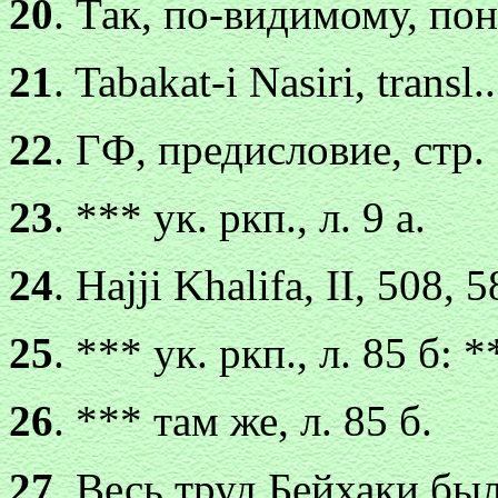
20
. Так, по-видимому, по
21
. Tabakat-i Nasiri, transl.
22
. ГФ, предисловие, стр.
23
. ***
ук. ркп., л. 9 a.
24
. Hajji Khalifa, II, 508, 5
25
. *** ук. ркп., л. 85 б: *
26
. *** там же, л. 85 б.
27
. Весь труд Бейхаки бы