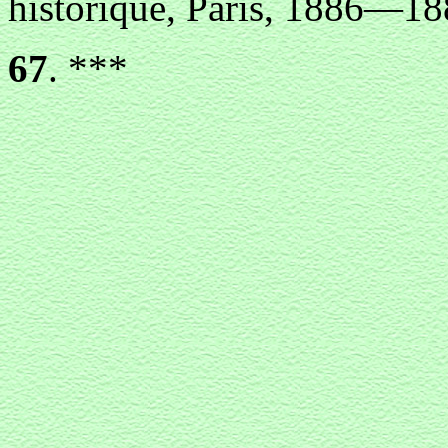
historique, Paris, 1886—1
67
. ***