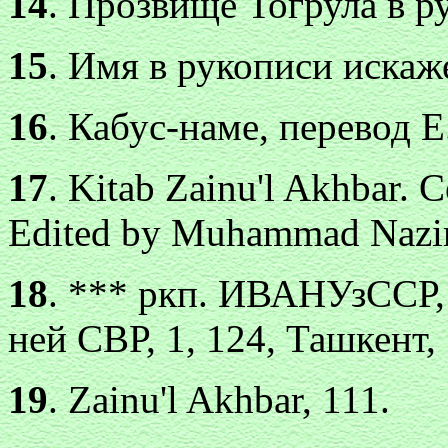
14
. Прозвище Тогрула в р
15
. Имя в рукописи искаж
16
. Кабус-наме, перевод Е.
17
. Kitab Zainu'l Akhbar. 
Edited by Muhammad Nazi
18
. *** ркп.
ИВАНУзССР, №
ней СВР, 1, 124, Ташкент,
19
. Zainu'l Akhbar, 111.