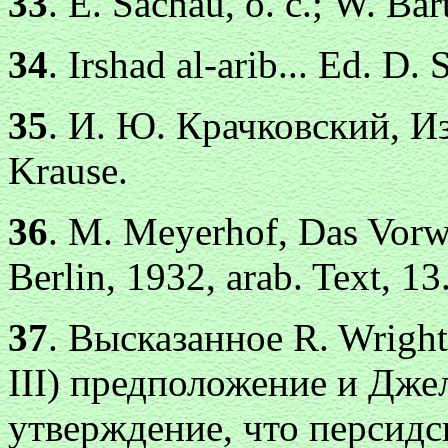
33
. Е. Sachau, о. с.; W. Bar
34
. Irshad al-arib... Ed. D
35
. И. Ю. Крачковский, Из
Krause.
36
. М. Meyerhof, Das Vorw
Berlin, 1932, arab. Text, 13
37
. Высказанное R. Wright'
III) предположение и Дже
утверждение, что персидс