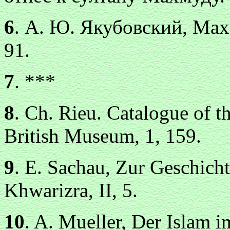
6
. А. Ю. Якубовский, Мах
91.
7
. ***
8
. Сh. Rieu. Catalogue of t
British Museum, 1, 159.
9
. E. Sachau, Zur Geschich
Khwarizra, II, 5.
10
. A. Mueller, Der Islam 