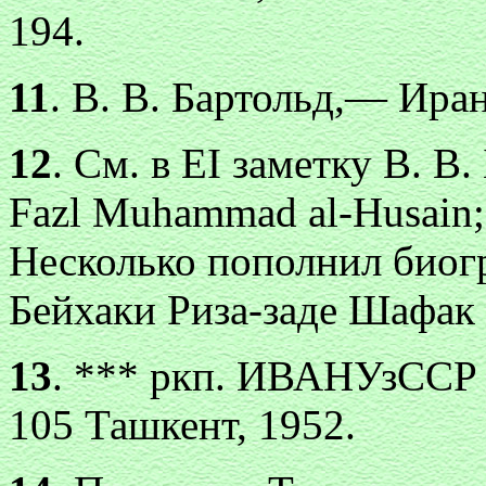
194.
11
. В. В. Бартольд,— Иран
12
. См. в EI заметку В. В
Fazl Muhammad al-Husain;
Несколько пополнил биог
Бейхаки Риза-заде Шафак в
13
. *** ркп. ИВАНУзССР №
105 Ташкент, 1952.