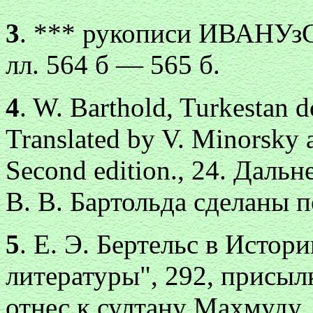
3
. *** рукописи ИВАНУзС
лл. 564 б — 565 б.
4
. W. Ваrthоld, Turkestan 
Translated by V. Minorsky a
Second edition., 24. Даль
В. В. Бартольда сделаны 
5
. Е. Э. Бертельс в Исто
литературы", 292, присыл
отнес к султану Махмуду.