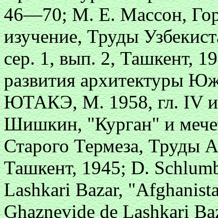
46—70; М. Е. Массон, Гор
изучение, Труды Узбекис
сер. 1, вып. 2, Ташкент, 1
развития архитектуры Юж
ЮТАКЭ, М. 1958, гл. IV и
Шишкин, "Курган" и мечет
Старого Термеза, Труды АН
Ташкент, 1945; D. Schlumb
Lashkari Bazar, "Afghanista
Ghaznevide de Lashkari Baz