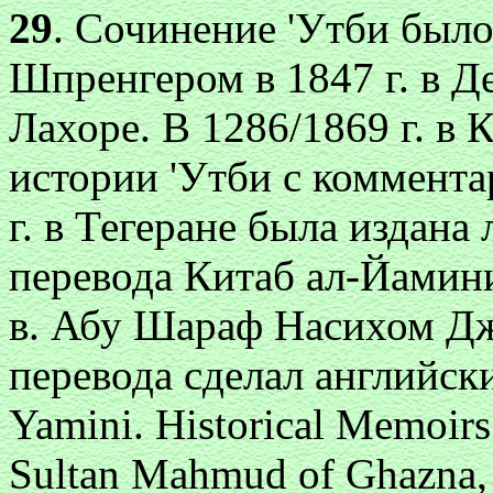
29
. Сочинение 'Утби было
Шпренгером в 1847 г. в Д
Лахоре. В 1286/1869 г. в 
истории 'Утби с коммент
г. в Тегеране была издана
перевода Китаб ал-Йамини
в. Абу Шараф Насихом Дж
перевода сделал английски
Yamini. Historical Memoirs
Sultan Mahmud of Ghazna,