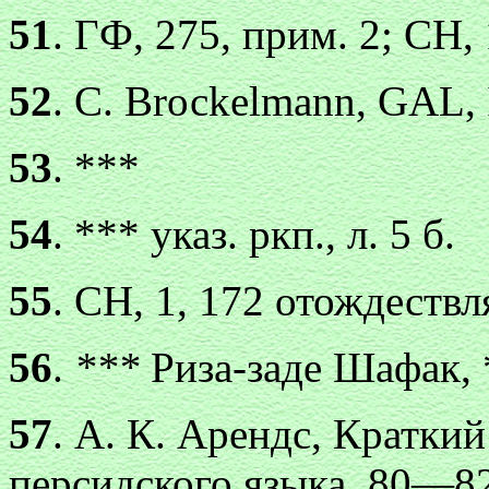
51
. ГФ, 275, прим. 2; CH, 
52
. С. Вrосkеlmаnn, GAL, I
53
. ***
54
. *** указ. ркп., л. 5 б.
55
. СН, 1, 172 отождествл
56
.
***
Риза-заде Шафак, 
57
. А. К. Арендс, Кратки
персидского языка, 80—82