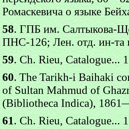
Ромаскевича о языке Бейх
58
. ГПБ им. Салтыкова-Щ
ПНС-126; Лен. отд. ин-та н
59
. Сh. Rieu, Catalogue... 1
60
. The Tarikh-i Baihaki co
of Sultan Mahmud of Ghazna
(Bibliotheca Indica), 186
61
. Сh. Rieu, Catalogue... 