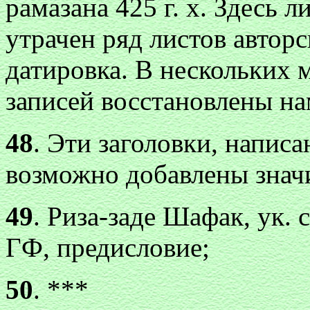
рамазана 425 г. х. Здесь 
утрачен ряд листов авторс
датировка. В нескольких 
записей восстановлены на
48
. Эти заголовки, написа
возможно добавлены значи
49
. Риза-заде Шафак, ук. с
ГФ, предисловие;
50
. ***