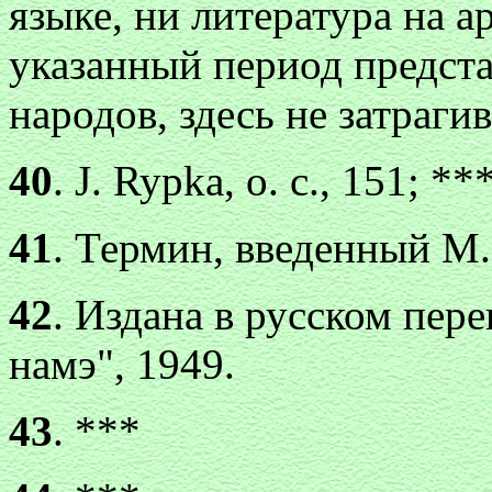
языке, ни литература на а
указанный период предст
народов, здесь не затраги
40
. J. Rypka, о. с., 151; **
41
. Термин, введенный М.
42
. Издана в русском пере
намэ", 1949.
43
. ***