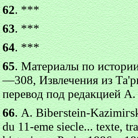
62
. ***
63
. ***
64
. ***
65
. Материалы по истории
—308, Извлечения из Та'р
перевод под редакцией А.
66
. А. Вibегstein-Kazimiгs
du 11-eme siecle... texte, tr