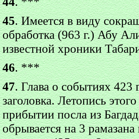
44
. ***
45
. Имеется в виду сокра
обработка (963 г.) Абу А
известной хроники Табари
46
. ***
47
. Глава о событиях 423 г
заголовка. Летопись этого 
прибытии посла из Багдада
обрывается на 3 рамазана