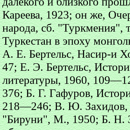
далекого и близкого прошл
Кареева, 1923; он же, Оч
народа, сб. "Туркмения", т.
Туркестан в эпоху монгол
А. Е. Бертельс, Насир-и 
47; Е. Э. Бертельс, Исто
литературы, 1960, 109—
376; Б. Г. Гафуров, Истор
218—246; В. Ю. Захидов, 
"Бируни", М., 1950; Б. Н.