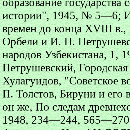
образование государства 
истории", 1945, № 5—6; 
времен до конца XVIII в., 
Орбели и И. П. Петрушев
народов Узбекистана, 1, 1
Петрушевский, Городская 
Хулагуидов, "Советское во
П. Толстов, Бируни и его 
он же, По следам древнех
1948, 234—244, 565—270;