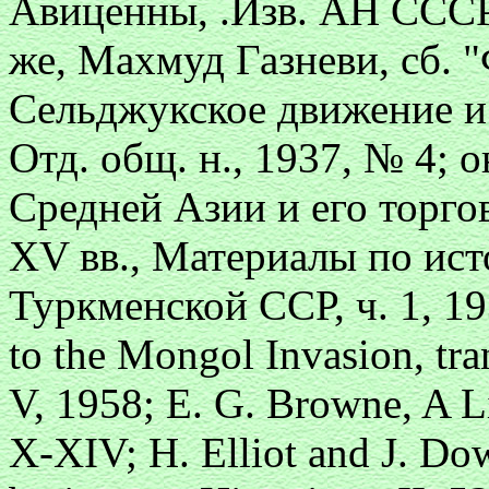
Авиценны, .Изв. АН СССР"
же, Махмуд Газневи, сб. "
Сельджукское движение и
Отд. общ. н., 1937, № 4; 
Средней Азии и его торго
XV вв., Материалы по ист
Туркменской ССР, ч. 1, 19
to the Mongol Invasion, tr
V, 1958; E. G. Browne, A Lit
X-XIV; H. Elliot and J. Dow