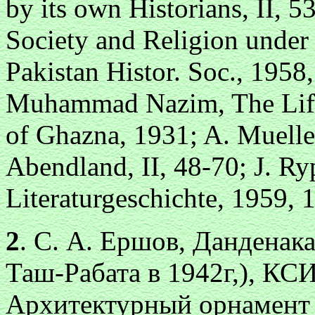
by its own Historians, II,
Society and Religion under 
Pakistan Histor. Soc., 1958,
Muhammad Nazim, The Life
of Ghazna, 1931; A. Muell
Abendland, II, 48-70; J. Ry
Literaturgeschichte, 1959, 
2
. С. А. Ершов, Данденак
Таш-Рабата в 1942г,), КС
Архитектурный орнамент 