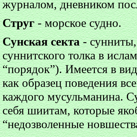
журналом, дневником пос
Струг
- морское судно.
Сунская секта
- сунниты
суннитского толка в ислам
“порядок”). Имеется в в
как образец поведения в
каждого мусульманина. С
себя шиитам, которые яко
“недозволенные новшест