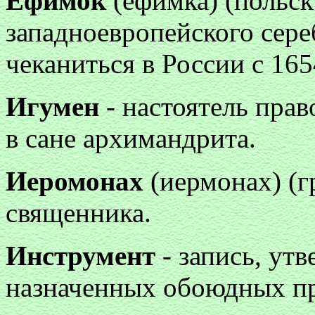
Ефимок
(ефимка) (польск.
западноевропейского сере
чеканиться в России с 1654
Игумен
- настоятель пра
в сане архимандрита.
Иеромонах
(иермонах) (гр
священника.
Инструмент
- запись, у
назначенных обоюдных пр