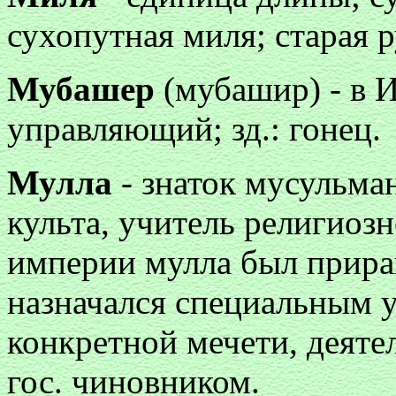
сухопутная миля; старая р
Мубашер
(мубашир) - в И
управляющий; зд.: гонец.
Мулла
- знаток мусульма
культа, учитель религиоз
империи мулла был прира
назначался специальным у
конкретной мечети, деяте
гос. чиновником.