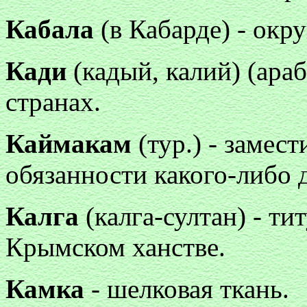
Кабала
(в Кабарде) - окру
Кади
(кадый, калий) (араб
странах.
Каймакам
(тур.) - замес
обязанности какого-либо 
Калга
(калга-султан) - ти
Крымском ханстве.
Камка
- шелковая ткань.