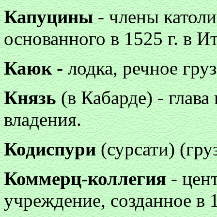
Капуцины
- члены католи
основанного в 1525 г. в И
Каюк
- лодка, речное гру
Князь
(в Кабарде) - глав
владения.
Кодиспури
(сурсати) (груз
Коммерц-коллегия
- цен
учреждение, созданное в 1