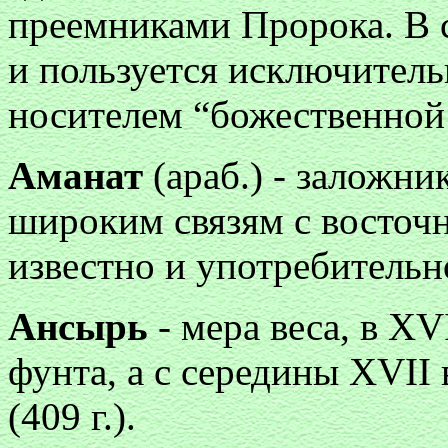
преемниками Пророка. В 
и пользуется исключител
носителем “божественной 
Аманат
(араб.) - заложни
широким связям с восточ
известно и употребительн
Ансырь
- мера веса, в XV
фунта, а с середины XVII 
(409 г.).