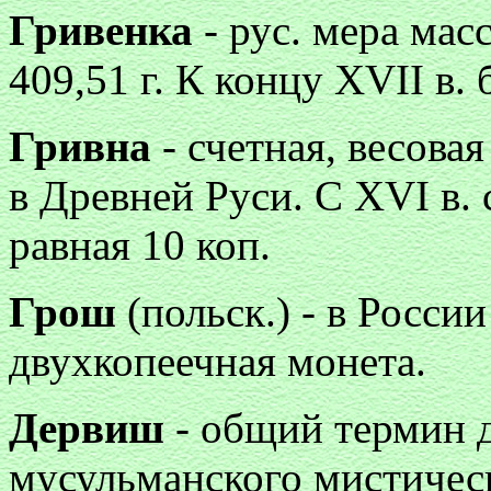
Гривенка
- рус. мера мас
409,51 г. К концу XVII в.
Гривна
- счетная, весова
в Древней Руси. С XVI в.
равная 10 коп.
Грош
(польск.) - в Росси
двухкопеечная монета.
Дервиш
- общий термин д
мусульманского мистическ