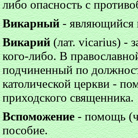
либо опасность с против
Викарный
- являющийся 
Викарий
(лат. vicarius)
- 
кого-либо. В православной
подчиненный по должност
католической церкви - п
приходского священника.
Вспоможение
- помощь (ч
пособие.