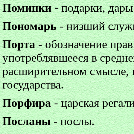
Поминки
- подарки, дары
Пономарь
- низший служи
Порта
- обозначение пра
употреблявшееся в средне
расширительном смысле, 
государства.
Порфира
- царская регал
Посланы
- послы.