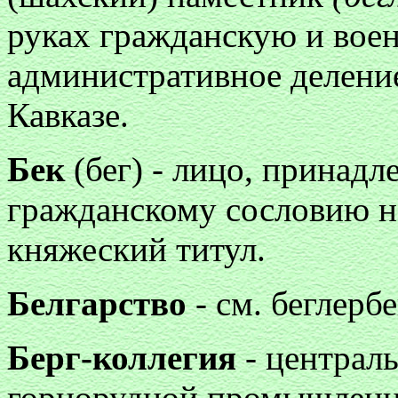
руках гражданскую и воен.
административное делени
Кавказе.
Бек
(бег) - лицо, принад
гражданскому сословию на
княжеский титул.
Белгарство
- см. беглербе
Берг-коллегия
- централ
горнорудной промышленно