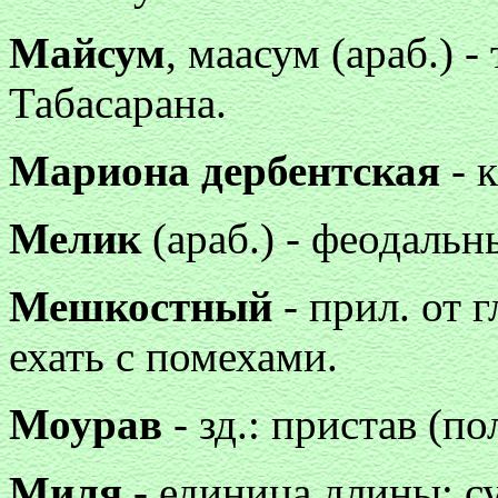
Майсум
, маасум (араб.) 
Табасарана.
Мариона дербентская
- 
Мелик
(араб.) - феодальн
Мешкостный
- прил. от г
ехать с помехами.
Моурав
- зд.: пристав (п
Миля
- единица длины; су