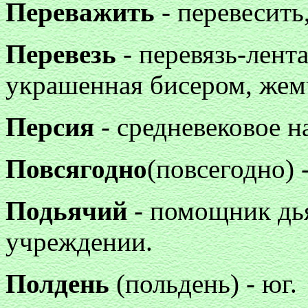
Переважить
- перевесить
Перевезь
- перевязь-лент
украшенная бисером, жем
Персия
- средневековое н
Повсягодно
(повсегодно) 
Подьячий
- помощник дь
учреждении.
Полдень
(польдень) - юг.