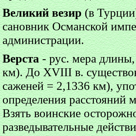
Великий везир
(в Турции
сановник Османской импер
администрации.
Верста
- рус. мера длины,
км). До XVIII в. существо
саженей = 2,1336 км), уп
определения расстояний 
Взять воинские осторожн
разведывательные действ