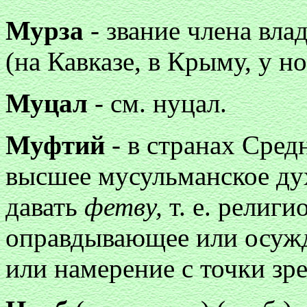
Мурза
- звание члена вла
(на Кавказе, в Крыму, у но
Муцал
- см. нуцал.
Муфтий
- в странах Сред
высшее мусульманское ду
давать
фетву,
т. е. религ
оправдывающее или осужд
или намерение с точки зр