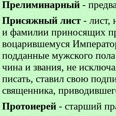
Прелиминарный
- предв
Присяжный лист
- лист,
и фамилии приносящих пр
воцарившемуся Император
подданные мужского пола с
чина и звания, не исключ
писать, ставил свою подп
священника, приводившего
Протоиерей
- старший пр