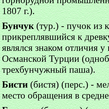
1807 г.).
Бунчук
(тур.) - пучок из 
прикреплявшийся к древку
являлся знаком отличия 
Османской Турции (одно
трехбунчужный паша).
Бисти
(бистя) (перс.) - м
место обращения в средне