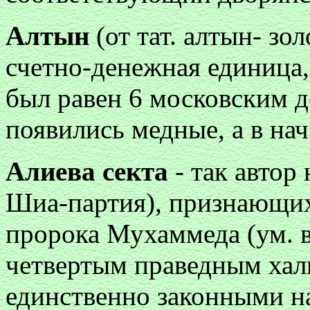
Алтын
(от тат. алтын- зол
счетно-денежная единица, 
был равен 6 московским де
появились медные, а в нач
Алиева секта
- так автор
Шиа-партия), признающих
пророка Мухаммеда (ум. в 
четвертым праведным хал
единственно законными н