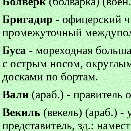
Болверк
(болварка) (воен.
Бригадир
- офицерский чи
промежуточный междупол
Буса
- мореходная больша
с острым носом, округлы
досками по бортам.
Вали
(араб.) - правитель 
Векиль
(векель) (араб.) 
представитель, зд.: намес