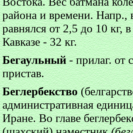
Востока. Вес батмана коле
района и времени. Напр.,
равнялся от 2,5 до 10 кг, 
Кавказе - 32 кг.
Бегаульный
- прилаг. от 
пристав.
Беглербекство
(белгарств
административная единиц
Иране. Во главе беглербек
(шахский) наместник
(бег