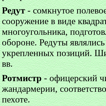
Редут
- сомкнутое полево
сооружение в виде квадра
многоугольника, подготов
обороне. Редуты являлис
укрепленных позиций. Ш
вв.
Ротмистр
- офицерский чи
жандармерии, соответств
пехоте.