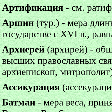
Артификация
- см. рати
Аршин
(тур.) - мера длин
государстве с XVI в., равн
Архиерей
(архирей) - об
высших православных свя
архиепископ, митрополит)
Ассикурация
(ассекураци
Батман
- мера веса, прин