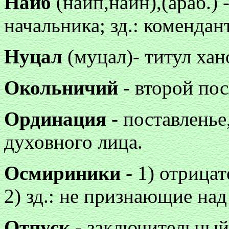
Наиб
(наип,наин),(араб.)
начальника; зд.: комендан
Нуцал
(муцал)- титул хан
Окольничий
- второй по
Ординация
- поставленье
духовного лица.
Осмириники
- 1) отрицат
2) зд.: не признающие над
Отпуск
- заключительный