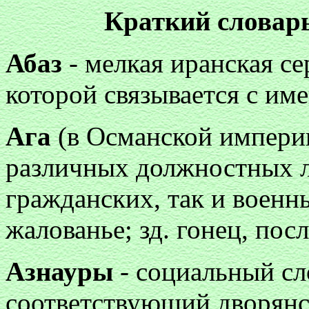
Краткий словар
Абаз
- мелкая иранская се
которой связывается с име
Ага
(в Османской империи
различных должностных л
гражданских, так и военн
жалованье; зд. гонец, пос
Азнауры
- социальный сл
соответствующий дворянств