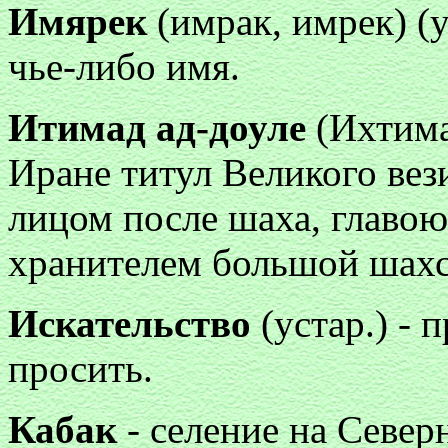
Имярек
(имрак, имрек) (у
чье-либо имя.
Итимад ад-доуле
(Ихтимат
Иране титул Великого вез
лицом после шаха, главо
хранителем большой шахс
Искательство
(устар.) - п
просить.
Кабак
- селение на Север