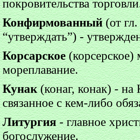
покровительства торговли
Конфирмованный
(от гл.
“утверждать”) - утвержде
Корсарское
(корсерское) 
мореплавание.
Кунак
(конаг, конак) - на
связанное с кем-либо обя
Литургия
- главное хрис
богослужение.