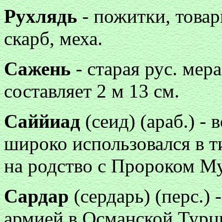
Рухлядь
- пожитки, това
скарб, меха.
Сажень
- старая рус. мер
составляет 2 м 13 см.
Саййиад
(сеид) (араб.) -
широко использовался в т
на родство с Пророком М
Сардар
(сердарь) (перс.
армией в Османской Турц