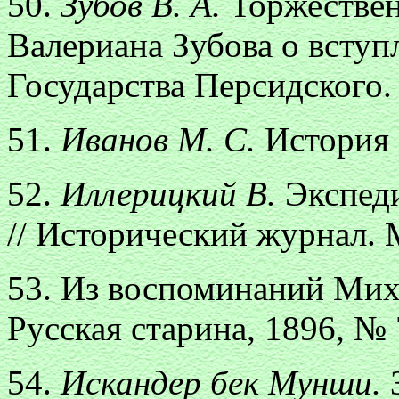
50.
Зубов В. А.
Торжествен
Валериана Зубова о вступ
Государства Персидского.
51.
Иванов М. С.
История 
52.
Иллерицкий В.
Экспеди
// Исторический журнал. М
53. Из воспоминаний Мих
Русская старина, 1896, № 
54.
Искандер бек Мунши.