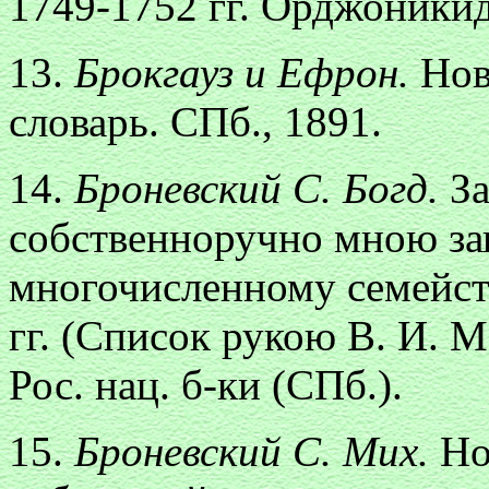
1749-1752 гг. Орджоникид
13.
Брокгауз и Ефрон.
Нов
словарь. СПб., 1891.
14.
Броневский С. Богд.
З
собственноручно мною за
многочисленному семейст
гг. (Список рукою В. И. М
Рос. нац. б-ки (СПб.).
15.
Броневский С. Мих.
Но