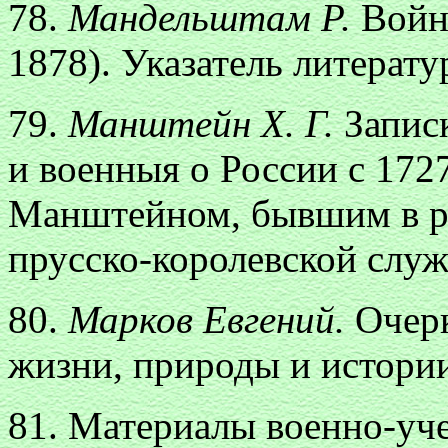
78.
Мандельштам Р.
Войн
1878). Указатель литерату
79.
Манштейн X. Г.
Запис
и военныя о России с 1727
Манштейном, бывшим в р
прусско-королевской служб
80.
Марков Евгений.
Очер
жизни, природы и истории
81. Материалы военно-уче