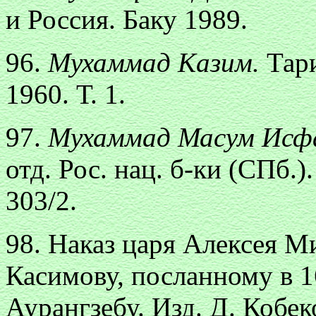
и Россия. Баку 1989.
96.
Мухаммад Казим.
Тар
1960. Т. 1.
97.
Мухаммад Масум Исф
отд. Рос. нац. б-ки (СПб.)
303/2.
98. Наказ царя Алексея 
Касимову, посланному в 1
Аурангзебу. Изд. Д. Кобек