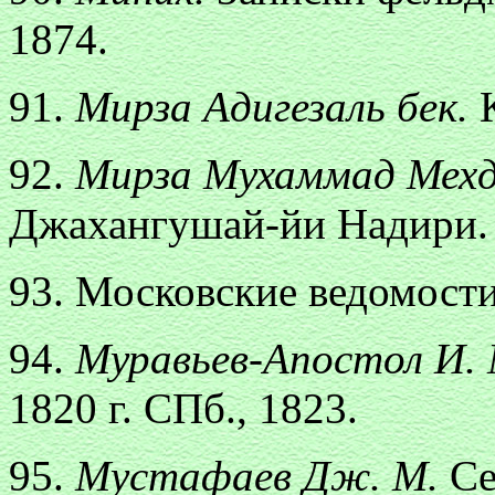
1874.
91.
Мирза Адигезаль бек.
92.
Мирза Мухаммад Мехд
Джахангушай-йи Надири. 
93. Московские ведомости.
94.
Муравьев-Апостол И.
1820 г. СПб., 1823.
95.
Мустафаев Дж. М.
Се