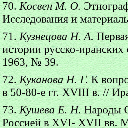
70.
Косвен М. О.
Этнограф
Исследования и материалы
71.
Кузнецова Н. А.
Первая
истории русско-иранских
1963, № 39.
72.
Куканова Н. Г.
К вопро
в 50-80-е гг. XVIII в. // И
73.
Кушева Е. Н.
Народы С
Россией в XVI- XVII вв. М