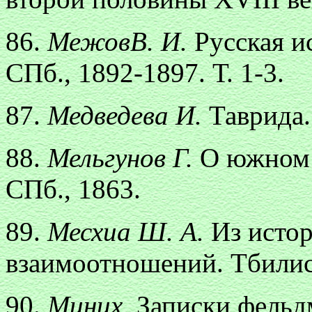
86.
МежовВ. И.
Русская и
СПб., 1892-1897. Т. 1-3.
87.
Медведева И.
Таврида.
88.
Мельгунов Г.
О южном 
СПб., 1863.
89.
Месхиа Ш. А.
Из исто
взаимоотношений. Тбилис
90.
Миних.
Записки фельд