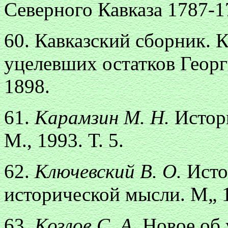
Северного Кавказа 1787-17
60. Кавказский сборник. К
уцелевших остатков Георг
1898.
61.
Карамзин М. Н.
Истор
М., 1993. Т. 5.
62.
Ключевский В. О.
Исто
исторической мысли. М„ 
63.
Козлов С. А.
Новое об 