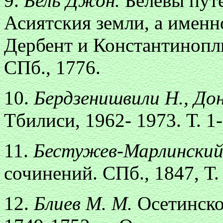
9.
Бель Джон.
Белевы пут
Асиятския земли, а именно
Дербент и Константинопль
СПб., 1776.
10.
Бердзенишвили Н., До
Тбилиси, 1962- 1973. Т. 1-
11.
Бестужев-Марлинский
сочинений. СПб., 1847, Т. 
12.
Блиев М. М.
Осетинско