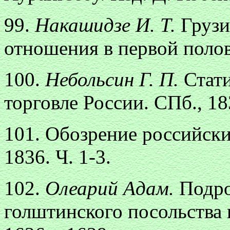
99.
Накашидзе И. Т.
Грузи
отношения в первой полов
100.
Небольсин Г. П.
Стат
торговле России. СПб., 183
101. Обозрение российски
1836. Ч. 1-3.
102.
Олеарий Адам.
Подро
голштинского посольства