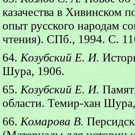
казачества в Хивинском по
опыт русского народам с
чтения). СПб., 1994. С. 11
64.
Козубский Е. И.
Истор
Шура, 1906.
65.
Козубский Е. И.
Памят
области. Темир-хан Шура,
66.
Комарова В.
Персидска
(Материалы для истории ц