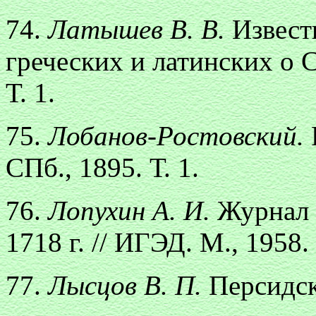
74.
Латышев В. В.
Извест
греческих и латинских о 
Т. 1.
75.
Лобанов-Ростовский.
СПб., 1895. Т. 1.
76.
Лопухин А. И.
Журнал 
1718 г. // ИГЭД. М., 1958.
77.
Лысцов В. П.
Персидск