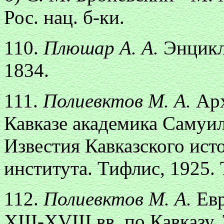
Рос. нац. б-ки.
110.
Плюшар А. А.
Энцикл
1834.
111.
Полиевктов М. А.
Ар
Кавказе академика Самуил
Известия Кавказского ист
института. Тифлис, 1925. Т
112.
Полиевктов М. А.
Ев
XIII-XVIII вв. по Кавказу.