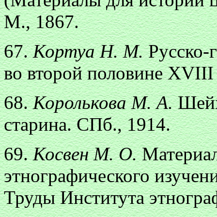
М., 1867.
67.
Кортуа Н. М.
Русско-
во второй половине XVIII 
68.
Королькова М. А.
Шейх
старина. СПб., 1914.
69.
Косвен М. О.
Материал
этнографического изучения
Труды Института этнографи