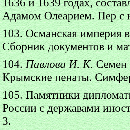
1636 и 1639 годах, состав
Адамом Олеарием. Пер с н
103. Османская империя в
Сборник документов и мат
104.
Павлова И. К.
Семен 
Крымские пенаты. Симферо
105. Памятники диплома
России с державами иност
3.