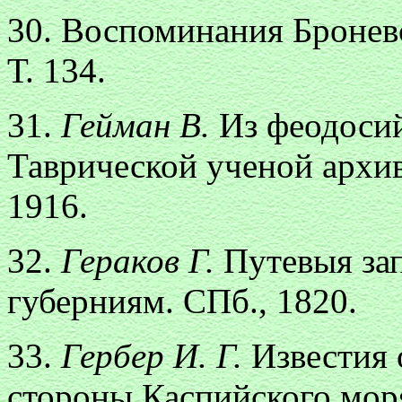
30. Воспоминания Броневск
Т. 134.
31.
Гейман В.
Из феодосий
Таврической ученой архи
1916.
32.
Гераков Г.
Путевыя за
губерниям. СПб., 1820.
33.
Гербер И. Г.
Известия 
стороны Каспийского мор