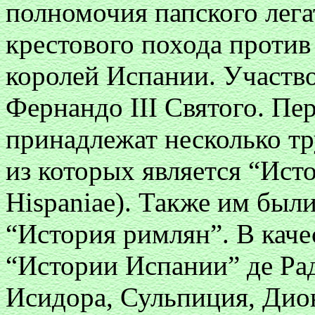
полномочия папского лега
крестового похода против
королей Испании. Участв
Фернандо III Святого. Пе
принадлежат несколько тр
из которых является “Ист
Hispaniae). Также им был
“История римлян”. В каче
“Истории Испании” де Рад
Исидора, Сульпиция, Дио