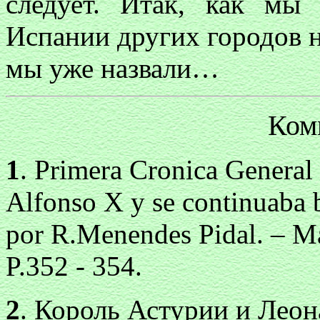
следует. Итак, как мы 
Испании других городов н
мы уже назвали…
Ком
1
. Primera Cronica Genera
Alfonso X y se continuaba 
por R.Menendes Pidal. – Ma
P.352
-
354.
2
. Король Астурии и Лео