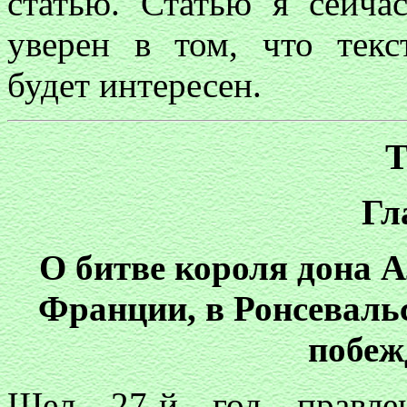
статью. Статью я сейча
уверен в том, что текс
будет интересен.
Гл
О битве короля дона 
Франции, в Ронсеваль
побеж
Шел 27-й год правле