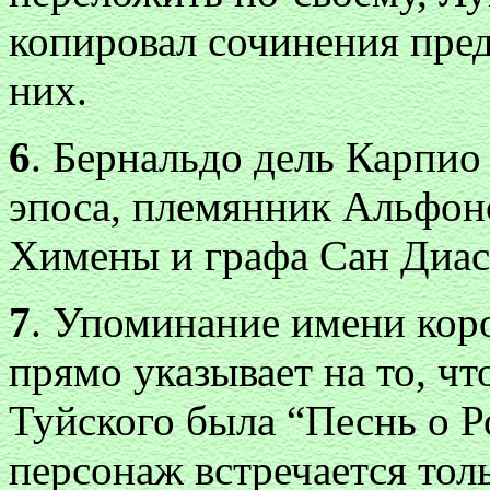
копировал сочинения пред
них.
6
. Бернальдо дель Карпи
эпоса, племянник Альфонс
Химены и графа Сан Диас
7
. Упоминание имени кор
прямо указывает на то, чт
Туйского была “Песнь о Р
персонаж встречается толь