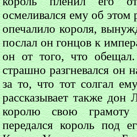
король пленил его о
осмеливался ему об этом р
опечалило короля, вынужд
послал он гонцов к импера
он от того, что обещал
страшно разгневался он н
за то, что тот солгал ем
рассказывает также дон 
королю свою грамоту 
передался король под е