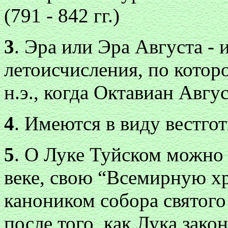
(791
-
842 гг.)
3
. Эра или Эра Августа
-
и
летоисчисления, по которо
н.э., когда Октавиан Авг
4
. Имеются в виду вестгот
5
. О Луке Туйском можно 
веке, свою “Всемирную х
каноником собора святого
после того, как Лука зако