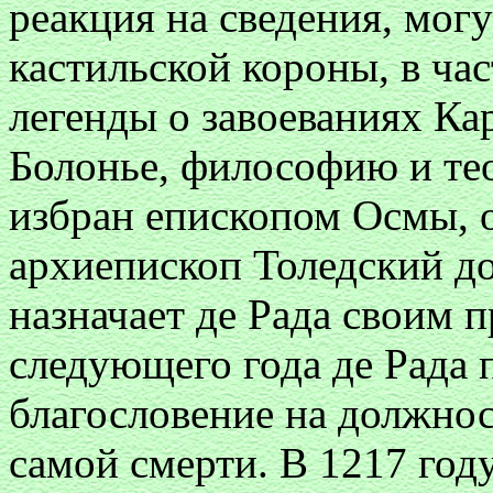
реакция на сведения, мог
кастильской короны, в ча
легенды о завоеваниях Ка
Болонье, философию и те
избран епископом Осмы, о
архиепископ Толедский д
назначает де Рада своим 
следующего года де Рада 
благословение на должнос
самой смерти. В 1217 году