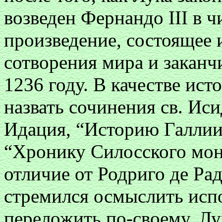
возведен Фернандо III в ч
произведение, состоящее и
сотворения мира и заканч
1236 году. В качестве ис
назвать сочинения св. Ис
Идация, “Историю Галлии
“Хронику Силосского мона
отличие от Родриго де Рад
стремился осмыслить исп
переложить по-своему, Лу