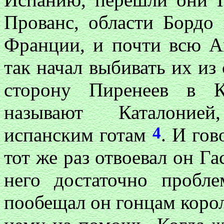
Прованс, области Бордо 
Франции, и почти всю А
так начал выбивать их из 
сторону Пиренеев в К
называют Каталоние
4
испанским готам
. И го
тот же раз отвоевал он Га
него достаточно пробл
пообещал он гонцам корол