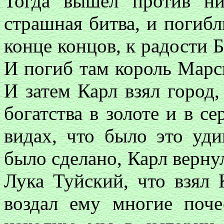
Тогда вышел против н
страшная битва, и погибл
конце концов, к радости
И погиб там король Марс
И затем Карл взял город
богатства в золоте и в с
видах, что было это уди
было сделано, Карл верну
Лука Туйский, что взял 
воздал ему многие поч