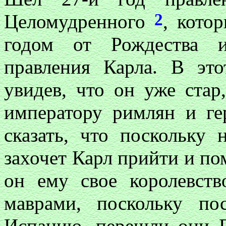
2
Целомудренного
, кото
годом от Рождества и
правления Карла. В эт
увидев, что он уже стар
императору римлян и ге
сказать, что поскольку 
захочет Карл прийти и по
он ему свое королевств
маврами, поскольку по
Испанию, перешли они П