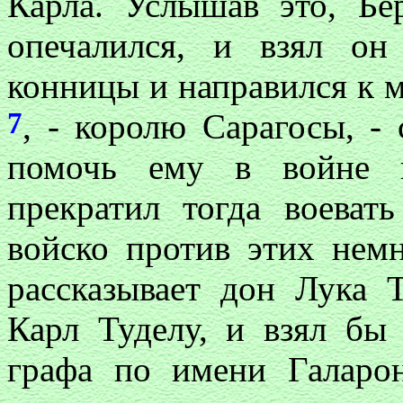
Карла. Услышав это, Бе
опечалился, и взял он
конницы и направился к м
7
,
-
королю Сарагосы,
-
с
помочь ему в войне п
прекратил тогда воеват
войско против этих нем
рассказывает дон Лука 
Карл Туделу, и взял бы 
графа по имени Галар