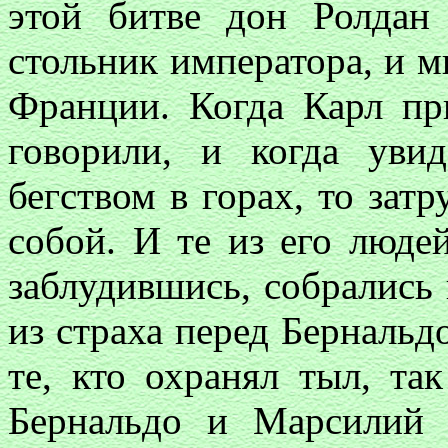
этой битве дон Ролдан
стольник императора, и м
Франции. Когда Карл пр
говорили, и когда уви
бегством в горах, то зат
собой. И те из его люде
заблудившись, собрались 
из страха перед Берналь
те, кто охранял тыл, та
Бернальдо и Марсилий 