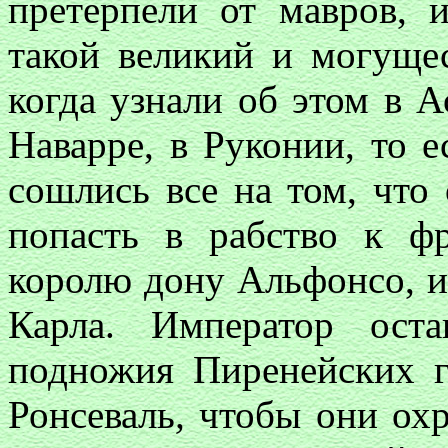
претерпели от мавров, 
такой великий и могущес
когда узнали об этом в А
Наварре, в Руконии, то е
сошлись все на том, что 
попасть в рабство к ф
королю дону Альфонсо, и
Карла. Император ост
подножия Пиренейских г
Ронсеваль
,
чтобы они охр