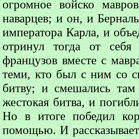
огромное войско мавр
наварцев; и он, и Бернал
императора Карла, и объе
отринул тогда от себя
французов вместе с мавр
теми, кто был с ним со с
битву; и смешались там
жестокая битва, и погибл
Но в итоге победил ко
помощью. И рассказывает