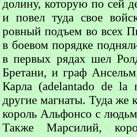
долину, которую по сей д
и повел туда свое войс
ровный подъем во всех Пи
в боевом порядке подняли
в первых рядах шел Рол
Бретани, и граф Ансельм
Карла (adelantado de la
другие магнаты. Туда же 
король Альфонсо с людьм
Также Марсилий, коро