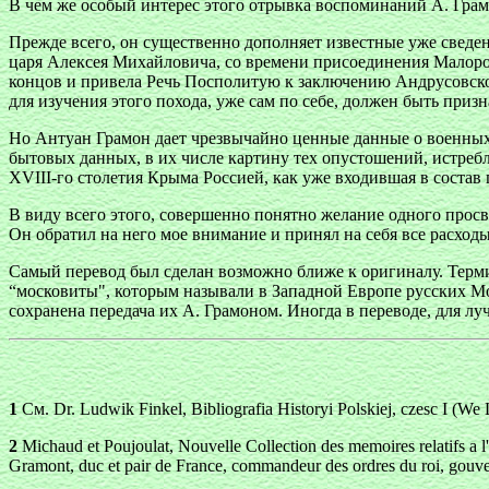
В чем же особый интерес этого отрывка воспоминаний А. Грам
Прежде всего, он существенно дополняет известные уже сведе
царя Алексея Михайловича, со времени присоединения Малорос
концов и привела Речь Посполитую к заключению Андрусовско
для изучения этого похода, уже сам по себе, должен быть при
Но Антуан Грамон дает чрезвычайно ценные данные о военных 
бытовых данных, в их числе картину тех опустошений, истребл
XVIII-го столетия Крыма Россией, как уже входившая в состав 
В виду всего этого, совершенно понятно желание одного просве
Он обратил на него мое внимание и принял на себя все расход
Самый перевод был сделан возможно ближе к оригиналу. Терм
“московиты", которым называли в Западной Европе русских Мос
сохранена передача их А. Грамоном. Иногда в переводе, для лу
1
См. Dr. Ludwik Finkel, Bibliografia Historyi Polskiej, czesc I (W
2
Michaud et Poujoulat, Nouvelle Collection des memoires relatifs a l'
Gramont, duc et pair de France, commandeur des ordres du roi, gouve