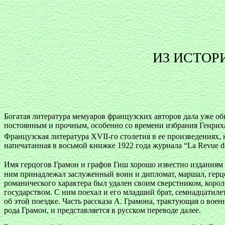
ИЗ ИСТОР
Богатая литература мемуаров французских авторов дала уже о
постоянным и прочным, особенно со времени избрания Генриха
Французская литература XVII-го столетия в ее произведениях
напечатанная в восьмой книжке 1922 года журнала “La Revue de
Имя герцогов Грамон и графов Гиш хорошо известно издания
ним принадлежал заслуженный воин и дипломат, маршал, гер
романического характера был удален своим сверстником, коро
государством. С ним поехал и его младший брат, семнадцатил
об этой поездке. Часть рассказа А. Грамона, трактующая о во
рода Грамон, и представляется в русском переводе далее.