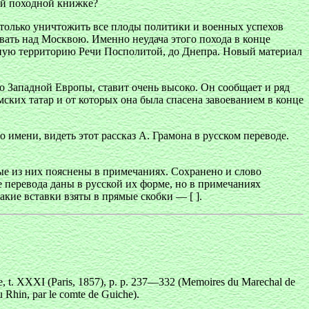
оей походной книжке?
 только уничтожить все плоды политики и военных успехов
вать над Москвою. Именно неудача этого похода в конце
чную территорию Речи Посполитой, до Днепра. Новый материал
 Западной Европы, ставит очень высоко. Он сообщает и ряд
ских татар и от которых она была спасена завоеванием в конце
 имени, видеть этот рассказ А. Грамона в русском переводе.
е из них пояснены в примечаниях. Сохранено и слово
 перевода даны в русской их форме, но в примечаниях
акие вставки взяты в прямые скобки — [ ].
iecle, t. XXXI (Paris, 1857), p. p. 237—332 (Memoires du Marechal de
 Rhin, par le comte de Guiche).