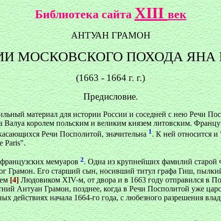
XIII
Библиотека сайта
век
АНТУАН ГРАМОН
ИИ МОСКОВСКОГО ПОХОДА ЯНА
(1663 - 1664 г. г.)
Предисловие.
бильный материал для истории России и соседней с нею Речи П
 Валуа королем польским и великим князем литовским. Француз
1
, касающихся Речи Посполитой, значительна
. К ней относится и
 Paris".
2
м французских мемуаров
. Одна из крупнейших фамилий старой 
цог Грамон. Его старший сын, носивший титул графа Гиш, пыл
лем
[4]
Людовиком XIV-м, от двора и в 1663 году отправился в По
етний Антуан Грамон, позднее, когда в Речи Посполитой уже ца
енных действиях начала 1664-го года, с любезного разрешения в