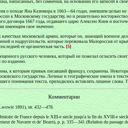
она, написанных, без сомнения, на основании его записей в св
ния о походе Яна Казимира в 1663—64 годах, имевшем целью не
сии к Московскому государству, но и решительно восторжество
го договора 1667 года, отдавшего царю Алексею Киев и восто
знан имеющим свое значение.
качествах московской армии, которые он, знающий военное дело
ений и надругательств, которые переживала Малороссия от крым
последней ее органическая часть.
[5]
щенного русского человека, который не пожелал огласить своего
ы по изданию.
ины, к которым привык писавший француз, сохранены. Некоторы
ковского государства. Личные и географические имена в тексте
чшего понимания текста, приходилось вставлять лишние слова. Т
Комментарии
e Lwowie 1891), str. 432—478.
histoire de France depuis le XIII-e siecle jusqu'a la fin du XVIII-e s
rneur de Navarre et de' Bearn), p. p. 335—341 (Relation du passage du