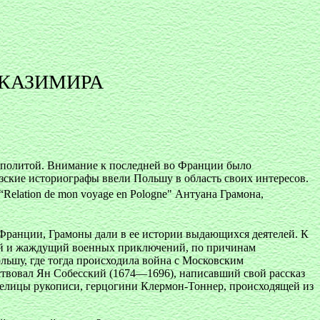
 КАЗИМИРА
осполитой. Внимание к последней во Франции было
ские историографы ввели Польшу в область своих интересов.
 “Relation de mon voyage en Pologne" Антуана Грамона,
Франции, Грамоны дали в ее истории выдающихся деятелей. К
кий и жаждущий военных приключений, по причинам
льшу, где тогда происходила война с Московским
рствовал Ян Собесский (1674—1696), написавший свой рассказ
ладелицы рукописи, герцогини Клермон-Тоннер, происходящей из