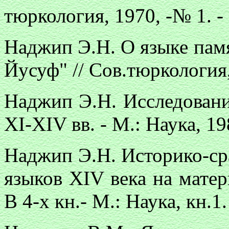
тюркология, 1970, -№
1. -
Наджип Э.Н. О языке памя
Йусуф" // Сов.тюркология,
Наджип Э.Н. Исследовани
ХI-ХIV вв. - М.: Наука, 198
Наджип Э.Н. Историко-ср
языков XIV века на мате
В 4-х кн.- М.: Наука, кн.1.