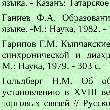
языка. - Казань: Татарское
Ганиев Ф.А. Образован
языке. -М.: Наука, 1982. - 
Гарипов Г.М. Кыпчакски
синхронической и диахр
М.: Наука, 1979. - 303 с.
Гольдберг Н.М. Об об
установлению в ХVIII в
торговых связей //
Русск