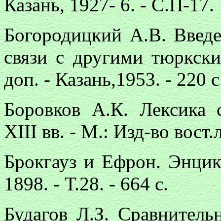
Казань, 1927- 6. - С.П-17.
Богородицкий А.В. Введе
связи с другими тюркски
доп. - Казань,1953. - 220 с
Боровков А.К. Лексика с
ХIII вв. - М.: Изд-во вост.л
Брокгауз и Ефрон. Энцик
1898. - Т.28. - 664 с.
Будагов Л.З. Сравнитель