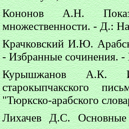
Кононов А.Н. Показ
множественности. - Д.: Нау
Крачковский И.Ю. Арабск
- Избранные сочинения. - М.
Курышжанов А.К. И
старокыпчакского пис
"Тюркско-арабского словар
Лихачев Д.С. Основные