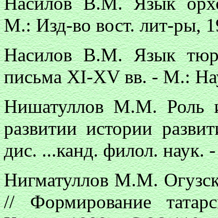
Насилов В.М. Язык орхо
М.: Изд-во вост. лит-ры, 19
Насилов В.М. Язык тюр
письма XI-XV вв. - М.: Нау
Нишатуллов М.М. Роль и
развитии истории развит
дис. ...канд. филол. наук. -
Нигматуллов М.М. Огузск
// Формирование татарс