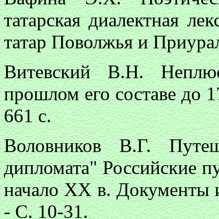
татарская диалектная ле
татар Поволжья и Приураль
Витевский В.Н. Неплю
прошлом его составе до 175
661 с.
Воловников В.Г. Путеш
дипломата" Российские п
начало XX в. Документы и
- С. 10-31.