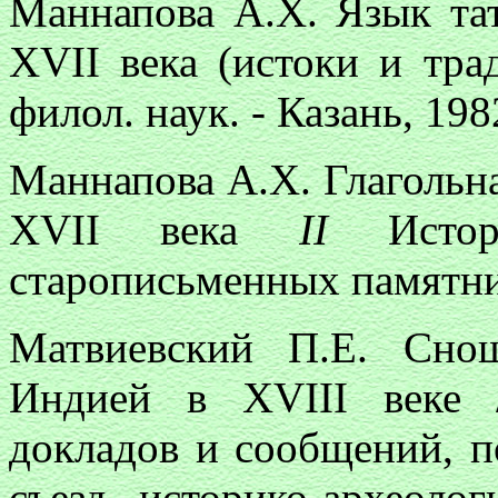
Маннапова А.Х. Язык та
ХVII века (истоки и трад
филол. наук. - Казань, 1982
Маннапова А.Х. Глагольн
ХVII века
II
Исто
старописьменных памятнико
Матвиевский П.Е. Сно
Индией в ХVIII веке 
докладов и сообщений, 
съезд историко-археолог