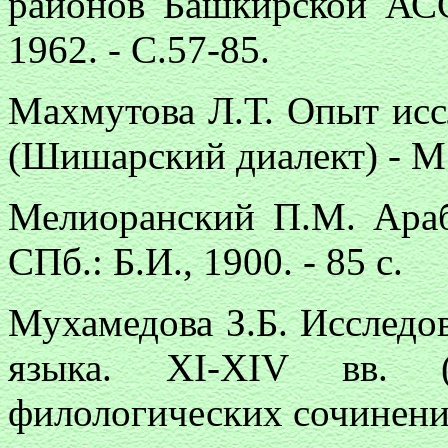
районов Башкирской АСС
1962. - С.57-85.
Махмутова Л.Т. Опыт исс
(Шишарский диалект) - М.:
Мелиоранский П.М. Араб
СПб.: Б.И., 1900. - 85 с.
Мухамедова З.Б. Исследо
языка. ХI-ХIV вв. 
филологических сочинений)