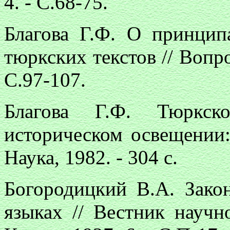
4. - С.68-75.
Благова Г.Ф. О принцип
тюркских текстов // Вопр
С.97-107.
Благова Г.Ф. Тюркск
историческом освещении:
Наука, 1982. - 304 с.
Богородицкий В.А. Зако
языках // Вестник научн