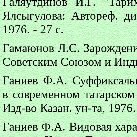
Галяутдинов И.Г. "Тари
Ялсыгулова: Автореф. дис
1976. - 27 с.
Гамаюнов Л.С. Зарожден
Советским Союзом и Индией
Ганиев Ф.А. Суффиксальн
в современном татарском 
Изд-во Казан. ун-та, 1976. 
Ганиев Ф.А. Видовая хара