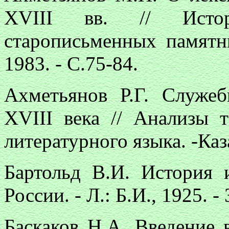
ХVIII вв. // Истори
старописьменных памятн
1983. - С.75-84.
Ахметьянов Р.Г. Служеб
ХVIII века // Анализы т
литературного языка. -Каза
Бартольд В.И. История 
России. - Л.: Б.И., 1925. - 
Баскаков Н.А. Введение 