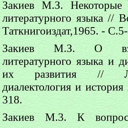
Закиев М.З. Некоторые 
литературного языка // В
Таткнигоиздат,1965. - С.5-
Закиев М.З. О взаи
литературного языка и д
их развития // Лин
диалектология и история я
318.
Закиев М.3. К вопрос