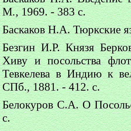
М
.,
1969. - 383 с.
Баскаков Н.А. Тюркские яз
Безгин И.Р. Князя Берко
Хиву и посольства фло
Тевкелева в Индию к ве
СПб., 1881. - 412. с.
Белокуров С.А. О Посольс
с.