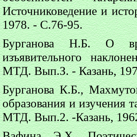
Источниковедение и истор
1978. - С.76-95.
Бурганова Н.Б. О вр
изъявительного наклоне
МТД. Вып.З. - Казань, 1974
Бурганова К.Б., Махмуто
образования и изучения та
МТД. Вып.2. -Казань, 1962
Вафина Э.Х. Поэтиче