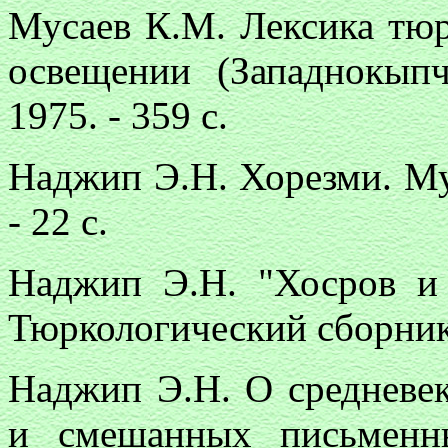
Мусаев К.М. Лексика тюр
освещении (Западнокыпч
1975. - 359 с.
Наджип Э.Н. Хорезми. Мух
- 22 с.
Наджип Э.Н. "Хосров и
Тюркологический сборник. 
Наджип Э.Н. О средневе
и смешанных письменн