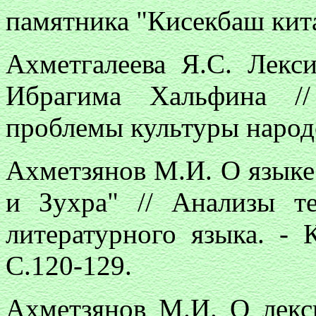
памятника "Кисекбаш китаб
Ахметгалеева Я.С. Лекс
Ибрагима Хальфина /
проблемы культуры народов
Ахметзянов М.И. О языке
и Зухра" // Анализы те
литературного языка. - 
С.120-129.
Ахметзянов М.И. О лекс