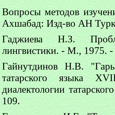
Вопросы методов изучени
Ахшабад: Изд-во АН Туркм
Гаджиева Н.З. Проб
лингвистики. - М., 1975. -
Гайнутдинов Н.В. "Гар
татарского языка ХVI
диалектологии татарского 
109.