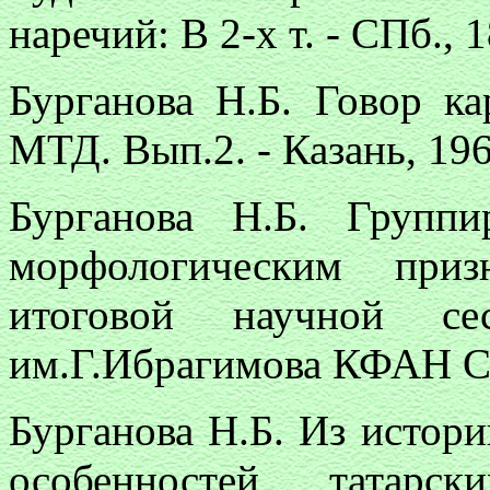
наречий: В 2-х т. - СПб., 
Бурганова Н.Б. Говор ка
МТД. Вып.2. - Казань, 196
Бурганова Н.Б. Группи
морфологическим приз
итоговой научной 
им.Г.Ибрагимова КФАН ССС
Бурганова Н.Б. Из истор
особенностей татарс