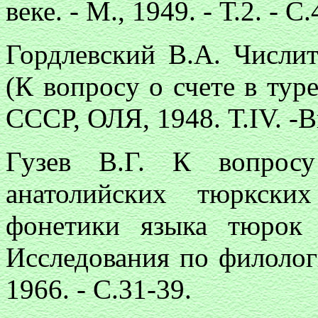
веке. - М., 1949. - Т.2. - С
Гордлевский В.А. Числит
(К вопроcу о счете в тур
СССР, ОЛЯ, 1948. Т.IV. -В
Гузев В.Г. К вопросу
анатолийских тюркски
фонетики языка тюрок
Исследования по филолог
1966. - С.31-39.