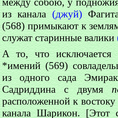
между собою, у подножи
из канала
(джуй)
Фагит
(568) примыкают к земля
служат старинные валики
А то, что исключается
*имений (569) совладел
из одного сада Эмира
Садриддина с двумя
по
расположенной к востоку 
канала Шарикон. [Этот 