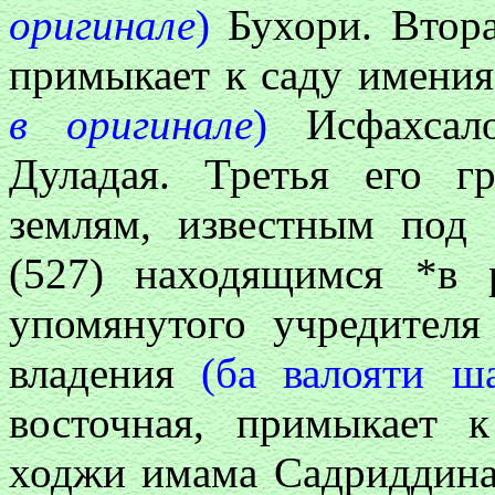
оригинале
)
Бухори. Вторая
примыкает к саду имени
в оригинале
)
Исфахсал
Дуладая. Третья его г
землям, известным под
(527) находящимся *в
упомянутого учредителя
владения
(ба валояти ш
восточная, примыкает 
ходжи имама Садриддина,