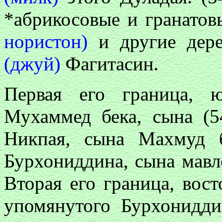
*абрикосовые и гранато
нористон)
и другие дере
(джуй)
Фагитасин.
Первая его граница, 
Мухаммед бека, сына (5
Никпая, сына Махмуд 
Бурхониддина, сына мав
Вторая его граница, вост
упомянутого Бурхониддин