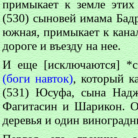
примыкает к земле этих
(530) сыновей имама Бадр
южная, примыкает к кан
дороге и въезду на нее.
И еще [исключаются] *
(боги навток)
, который 
(531) Юсуфа, сына Надж
Фагитасин и Шарикон. О
деревья и один виноград