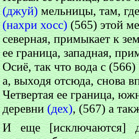
(джуй)
мельницы, там, гд
(нахри хосс)
(565) этой ме
северная, примыкает к зе
ее граница, западная, при
Осиё, так что вода с (566)
а, выходя отсюда, снова в
Четвертая ее граница, юж
деревни
(дех)
, (567) а так
И еще [исключаются] д