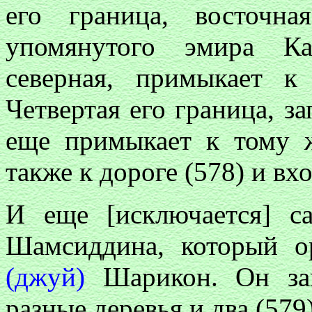
его граница, восточн
упомянутого эмира Ка
северная, примыкает 
Четвертая его граница, з
еще примыкает к тому 
также к дороге (578) и вхо
И еще [исключается] с
Шамсиддина, который о
(джуй)
Шарикон. Он за
разные деревья и два (57