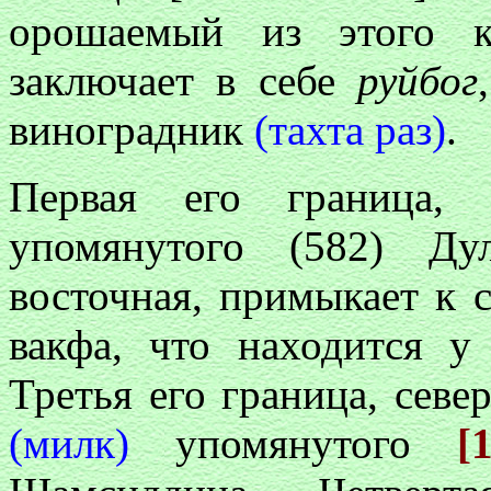
орошаемый из этого 
заключает в себе
руйбог
виноградник
(тахта раз)
.
Первая его граница,
упомянутого (582) Ду
восточная, примыкает к
вакфа, что находится
Третья его граница, севе
(милк)
упомянутого
[