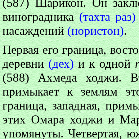
(587) Шарикон. Он закл
виноградника
(тахта раз)
насаждений
(нористон)
.
Первая его граница, вост
деревни
(дех)
и к одной
п
(588) Ахмеда ходжи. Вт
примыкает к землям э
граница, западная, прим
этих Омара ходжи и Мар
упомянуты. Четвертая, ю