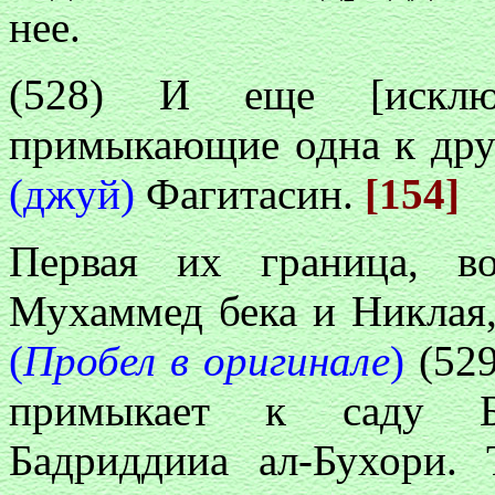
нее.
(528) И еще [исклю
примыкающие одна к дру
(джуй)
Фагитасин.
[154]
Первая их граница, в
Мухаммед бека и Никлая,
(
Пробел в оригинале
)
(529
примыкает к саду Б
Бадриддииа ал-Бухори. 