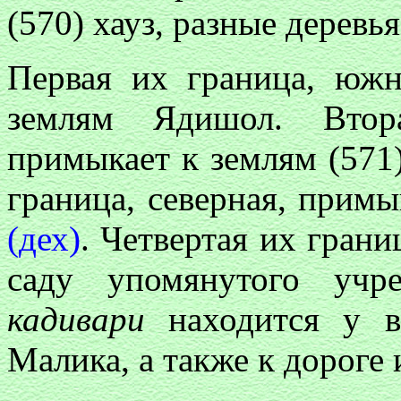
(570) хауз, разные деревь
Первая их граница, юж
землям Ядишол. Втора
примыкает к землям (571
граница, северная, примы
(дех)
. Четвертая их грани
саду упомянутого учр
кадивари
находится у в
Малика, а также к дороге и