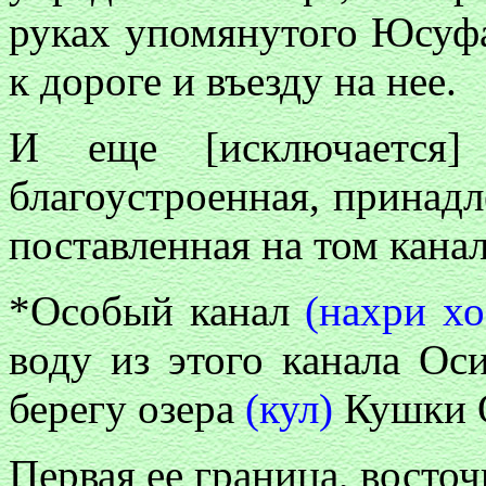
руках упомянутого Юсуфа
к дороге и въезду на нее.
И еще [исключается]
благоустроенная, прина
поставленная на том кана
*Особый канал
(нахри хо
воду из этого канала Ос
берегу озера
(кул)
Кушки 
Первая ее граница, восто