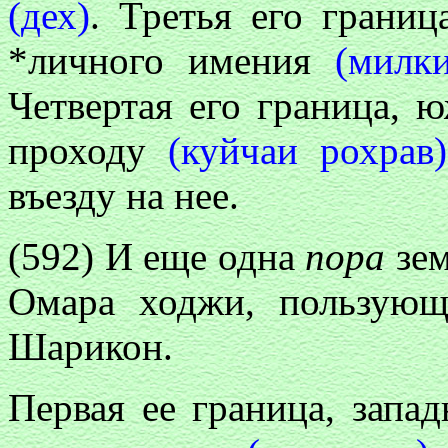
(дех)
. Третья его границ
*личного имения
(милк
Четвертая его граница, 
проходу
(куйчаи рохрав)
въезду на нее.
(592) И еще одна
пора
зем
Омара ходжи, пользующ
Шарикон.
Первая ее граница, запа