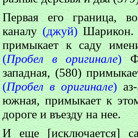
Первая его граница, в
каналу
(джуй)
Шарикон. 
примыкает к саду име
(
Пробел в оригинале
)
Фу
западная, (580) примыка
(
Пробел в оригинале
)
аз-
южная, примыкает к это
дороге и въезду на нее.
И еще [исключается] с