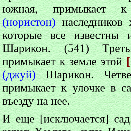
южная, примыкает к 
(нористон)
наследников 
которые все известны
Шарикон. (541) Треть
примыкает к земле этой
(джуй)
Шарикон. Четве
примыкает к улочке в са
въезду на нее.
И еще [исключается] са