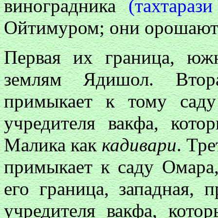
виноградника
(тахтараз
Ойтимуром;
они
орошают
Первая их граница, юж
землям Ядишол. Втора
примыкает к тому сад
учредителя вакфа, кот
Малика как
кадивари
. Тре
примыкает к саду Омара,
его граница, западная, 
учредителя вакфа, кото