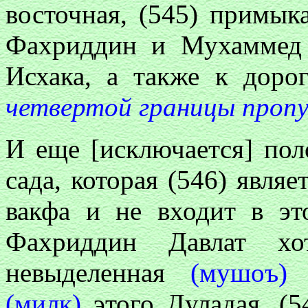
восточная, (545) примык
Фахриддин и Мухаммед
Исхака, а также к доро
четвертой границы пропу
И еще [исключается] по
сада, которая (546) явля
вакфа и не входит в эт
Фахриддин Давлат 
невыделенная
(мушоъ)
п
(милк)
этого Дуладая. (5