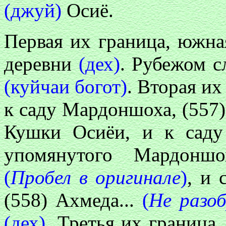
(джуй)
Осиё.
Первая их граница, южна
деревни
(дех)
. Рубежом с
(куйчаи богот)
. Вторая их
к саду Мардоншоха, (557
Кушки Осиёи, и к сад
упомянутого Мардоншо
(
Пробел в оригинале
)
, и 
(558) Ахмеда...
(
Нe разо
(дех)
. Третья их граница