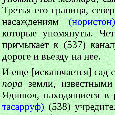
Третья его граница, севе
насаждениям
(нористон
которые упомянуты. Четв
примыкает к (537) кана
дороге и въезду на нее.
И еще [исключается] сад
пора
земли, известными
Ядишол, находящиеся в 
тасарруф)
(538) учредите