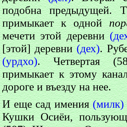
подобна предыдущей. Тр
примыкает к одной
пор
мечети этой деревни
(де
[этой] деревни
(дех)
. Руб
(урдхо)
. Четвертая (58
примыкает к этому кан
дороге и въезду на нее.
И еще сад имения
(милк)
Кушки Осиёи, пользующ