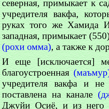
северная, примыкает к с
учредителя вакфа, кото
руках того же Хамида Ис
западная, примыкает (550
(рохи омма)
, а также к до
И еще [исключается] 
благоустроенная
(маъмур
учредителя вакфа и не
поставлена на канале
(д
Джуйи Осиё, и из него 