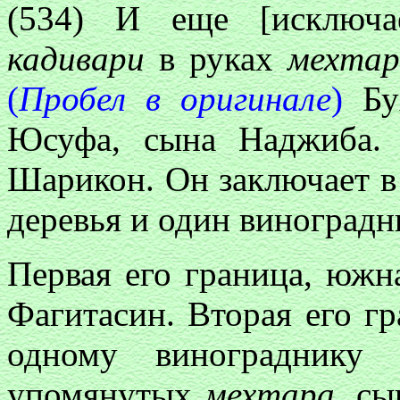
(534) И еще [исключа
кадивари
в руках
мехтар
(
Пробел в оригинале
)
Бух
Юсуфа, сына Наджиба.
Шарикон. Он заключает в 
деревья и один виноград
Первая его граница, южн
Фагитасин. Вторая его гр
одному виноградник
упомянутых
мехтара
, с