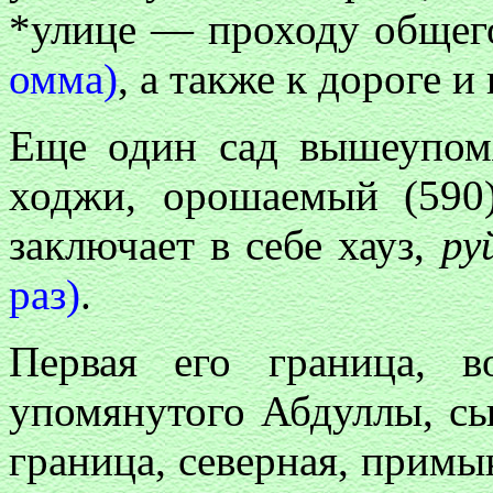
*улице — проходу общег
омма)
, а также к дороге и 
Еще один сад вышеупо
ходжи, орошаемый (590
заключает в себе хауз,
ру
раз)
.
Первая его граница, в
упомянутого Абдуллы, сы
граница, северная, примык