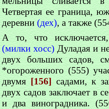
мельницы сливается 
Четвертая ее граница, ю
деревни
(дех)
, а также (55
А то, что исключается
(милки хосс)
Дуладая и не
двух больших садов, 
*огороженного (555) уч
двумя
[156]
садами, к з
двух садов заключает в с
и два виноградника. (5