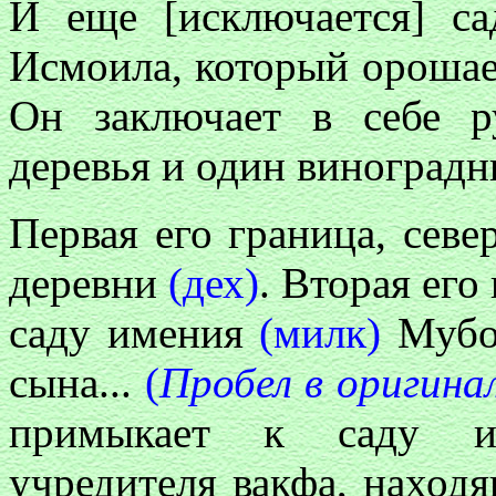
И еще [исключается] с
Исмоила, который орошае
Он заключает в себе ру
деревья и один виноград
Первая его граница, севе
деревни
(дех)
. Вторая его
саду имения
(милк)
Мубор
сына...
(
Пробел в оригина
примыкает к саду 
учредителя вакфа, наход