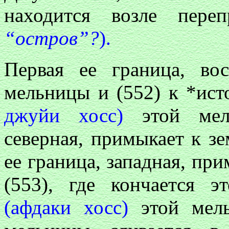
находится возле пер
“остров”?
).
Первая ее граница, во
мельницы и (552) к *ист
джуйи хосс)
этой мель
северная, примыкает к з
ее граница, западная, пр
(553), где кончается 
(афдаки хосс)
этой мел