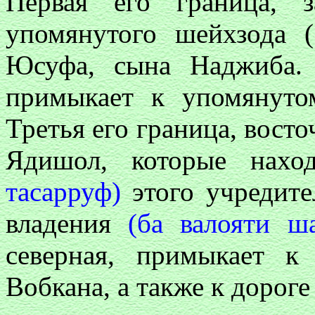
Первая его граница, 
упомянутого шейхзода 
Юсуфа, сына Наджиба. 
примыкает к упомянут
Третья его граница, восто
Ядишол, которые нахо
тасарруф)
этого учредите
владения
(ба валояти ш
северная, примыкает 
Вобкана, а также к дороге 