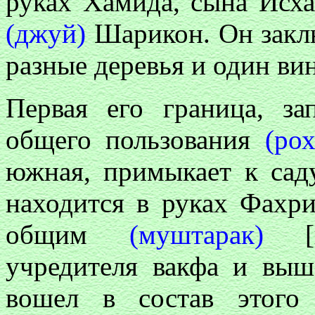
руках Хамида, сына Исха
(джуй)
Шарикон. Он заклю
разные деревья и один ви
Первая его граница, за
общего пользования
(ро
южная, примыкает к сад
находится в руках Фахри
общим
(муштарак)
[им
учредителя вакфа и выш
вошел в состав этого 