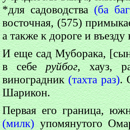
*для садоводства
(ба ба
восточная, (575) примыка
а также к дороге и въезду 
И еще сад Муборака, [с
в себе
руйбог
, хауз, 
виноградник
(тахта раз)
.
Шарикон.
Первая его граница, юж
(милк)
упомянутого Омар