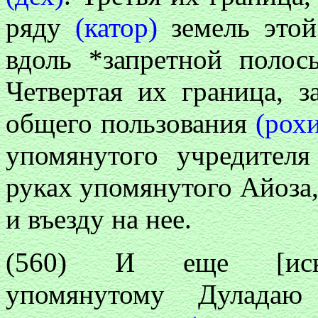
ряду
(катор)
земель этой
вдоль *запретной поло
Четвертая их граница, з
общего пользования
(рох
упомянутого учредителя
руках упомянутого Айоза
и въезду на нее.
(560) И еще [искл
упомянутому Дуладаю