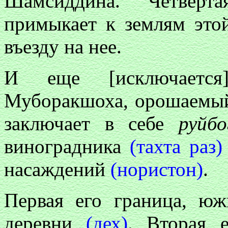
Шамсиддина. Четверта
примыкает к землям этой
въезду на нее.
И еще [исключается
Муборакшоха, орошаемый
заключает в себе
руйбо
виноградника
(тахта раз)
насаждений
(нористон)
.
Первая его граница, юж
деревни
(дех)
. Вторая е