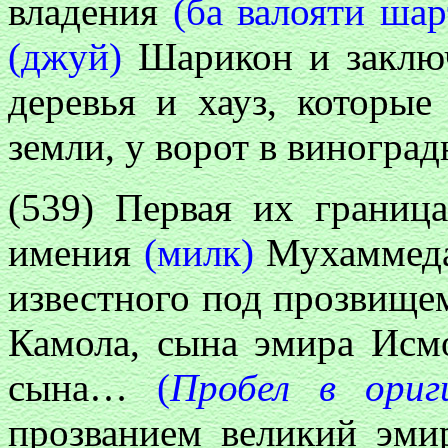
владения
(ба валояти шар
(джуй)
Шарикон и заключ
деревья и хауз, которые
земли, у ворот в виноград
(539) Первая их граница
имения
(милк)
Мухаммеда,
известного под прозвище
Камола, сына эмира Исмо
сына…
(
Пробел в ориг
прозванием великий эмир