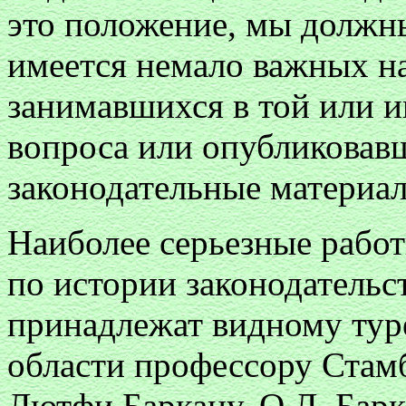
это положение, мы должны
имеется немало важных н
занимавшихся в той или и
вопроса или опубликовав
законодательные материа
Наиболее серьезные рабо
по истории законодательс
принадлежат видному тур
области профессору Стам
Лютфи Баркану. О.Л. Барк