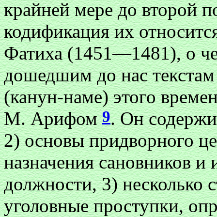
крайней мере до второй п
кодификация их относится
Фатиха (1451—1481), о ч
дошедшим до нас текстам
(канун-наме) этого време
9
М. Арифом
. Он содержит
2) основы придворного ц
назначения сановников и 
должности, 3) несколько с
уголовные проступки, оп