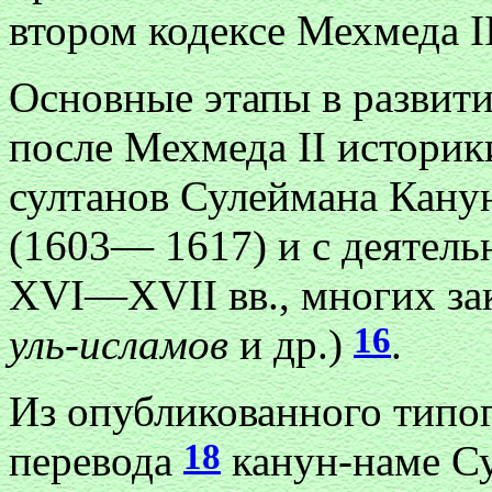
втором кодексе Мехмеда II
Основные этапы в развити
после Мехмеда II истори
султанов Сулеймана Кану
(1603— 1617) и с деятел
XVI—XVII вв., многих за
16
уль-исламов
и др.)
.
Из опубликованного типо
18
перевода
канун-наме Су