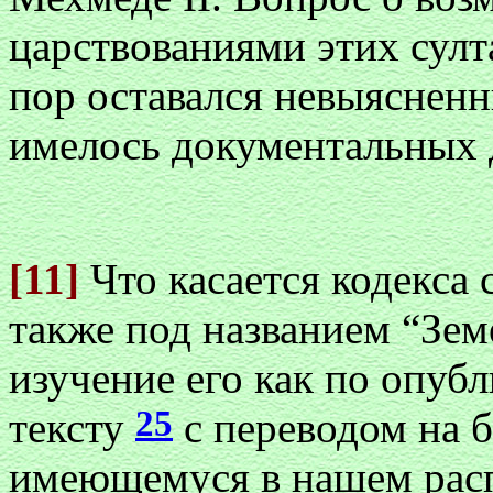
царствованиями этих султ
пор оставался невыясненны
имелось документальных 
[11]
Что касается кодекса 
также под названием “Зем
изучение его как по опуб
25
тексту
с переводом на б
имеющемуся в нашем рас