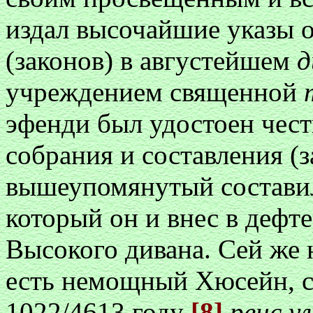
издал высочайшие указы 
(законов) в августейшем
д
учреждением священной
эфенди был удостоен чест
собрания и составления (з
вышеупомянутый составил 
который он и внес в дефт
Высокого дивана. Сей же 
есть немощный Хюсейн, с
1022/4613 году
[8]
реис 