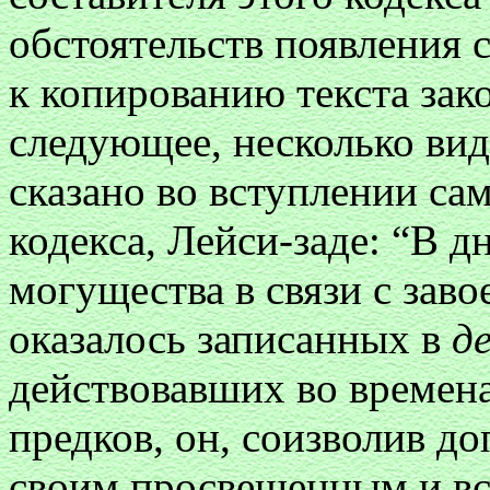
обстоятельств появления 
к копированию текста зак
следующее, несколько вид
сказано во вступлении са
кодекса, Лейси-заде: “В 
могущества в связи с заво
оказалось записанных в
д
действовавших во времена
предков, он, соизволив д
своим просвещенным и в