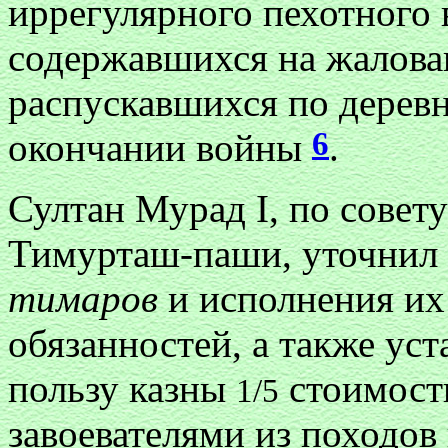
иррегулярного пехотного
содержавшихся на жалован
распускавшихся по деревн
6
окончании войны
.
Султан Мурад I, по совет
Тимурташ-паши, уточнил 
тимаров
и исполнения их
обязанностей, а также уст
пользу казны
стоимост
1/5
завоевателями из походов