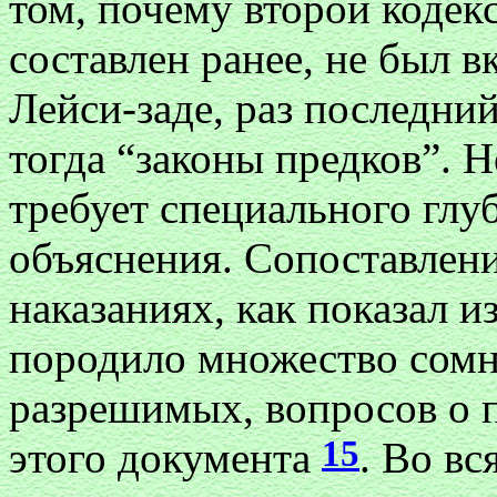
том, почему второй кодек
составлен ранее, не был в
Лейси-заде, раз последни
тогда “законы предков”. 
требует специального глу
объяснения. Сопоставлени
наказаниях, как показал и
породило множество сомн
разрешимых, вопросов о 
15
этого документа
. Во вс