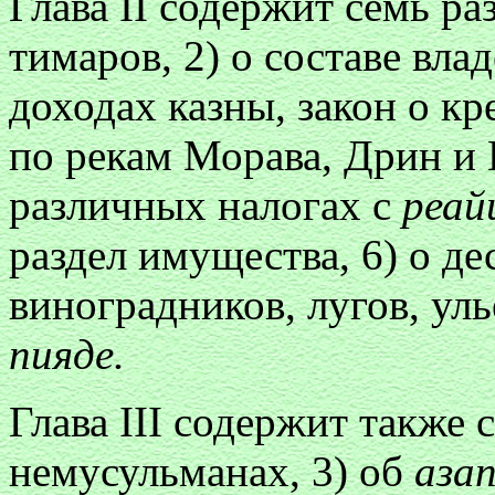
Глава II содержит семь ра
тимаров, 2) о составе вла
доходах казны, закон о к
по рекам Морава, Дрин и И
различных налогах с
реай
раздел имущества, 6) о д
виноградников, лугов, уль
пияде.
Глава III содержит также с
немусульманах, 3) об
азап