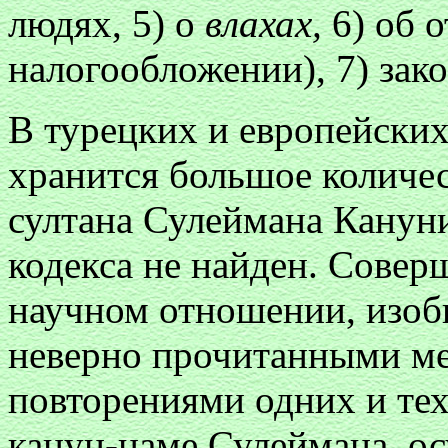
людях, 5) о
влахах,
6) об 
налогообложении), 7) зако
В турецких и европейски
хранится большое количес
султана Сулеймана Кануни
кодекса не найден. Совер
научном отношении, изо
неверно прочитанными м
повторениями одних и те
канун-наме Сулеймана, о