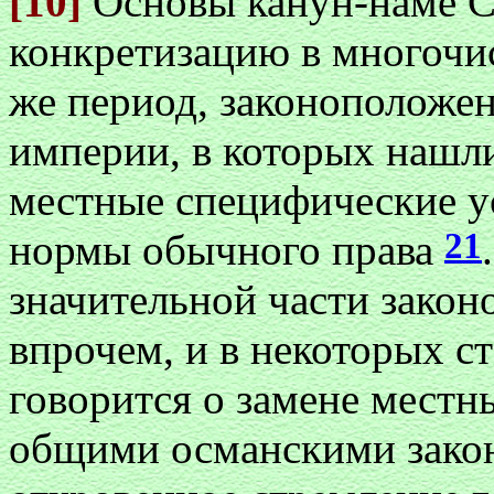
[10]
Основы канун-наме С
конкретизацию в многочис
же период, законоположе
империи, в которых нашл
местные специфические у
21
нормы обычного права
значительной части закон
впрочем, и в некоторых с
говорится о замене мест
общими османскими зак