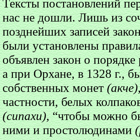
Тексты постановлений пе
нас не дошли. Лишь из со
позднейших записей закон
были установлены правил
объявлен закон о порядке
а при Орхане, в 1328 г., 
собственных монет
(акче)
частности, белых колпако
(сипахи),
“чтобы можно б
ними и простолюдинами