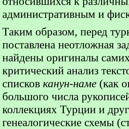
относившихся к различны
административным и фис
Таким образом, перед тур
поставлена неотложная зад
найдены оригиналы самих
критический анализ текст
списков
канун-наме
(как 
большого числа рукописе
коллекциях Турции и друг
генеалогические схемы (с