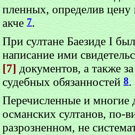
пленных, определив цену 
7
акче
.
При султане Баезиде I был
написание ими свидетель
[7]
д
окументов, а также з
8
судебных обязанностей
.
Перечисленные и многие 
османских султанов, по-в
разрозненном, не система