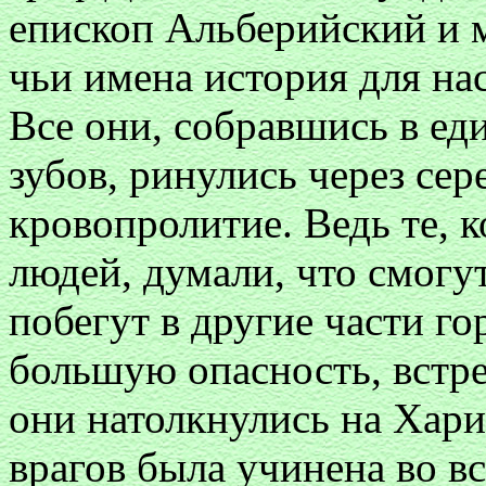
епископ Альберийский и 
чьи имена история для нас
Все они, собравшись в ед
зубов, ринулись через сер
кровопролитие. Ведь те, к
людей, думали, что смогут
побегут в другие части го
большую опасность, встр
они натолкнулись на Хари
врагов была учинена во вс