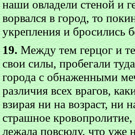
наши овладели стеной и г
ворвался в город, то пок
укрепления и бросились б
19.
Между тем герцог и те
свои силы, пробегали туд
города с обнаженными меч
различия всех врагов, как
взирая ни на возраст, ни 
страшное кровопролитие, 
лежала повсюду, что уже