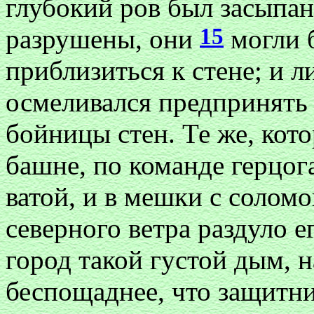
глубокий ров был засыпан
15
разрушены, они
могли 
приблизиться к стене; и 
осмеливался предпринять 
бойницы стен. Те же, кот
башне, по команде герцог
ватой, и в мешки с соломо
северного ветра раздуло е
город такой густой дым, 
беспощаднее, что защитни