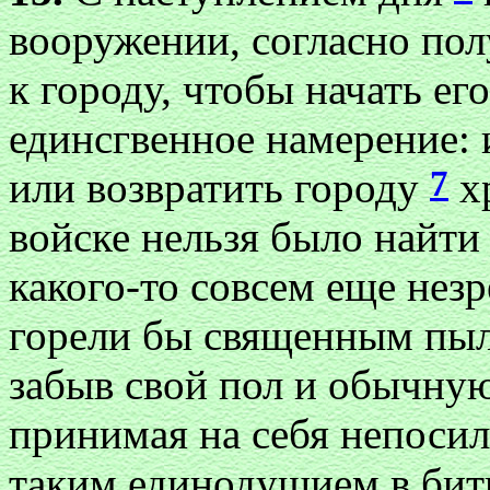
вооружении, согласно пол
к городу, чтобы начать его
единсгвенное намерение: 
7
или возвратить городу
хр
войске нельзя было найти
какого-то совсем еще нез
горели бы священным пы
забыв свой пол и обычную
принимая на себя непосил
таким единодушием в битв