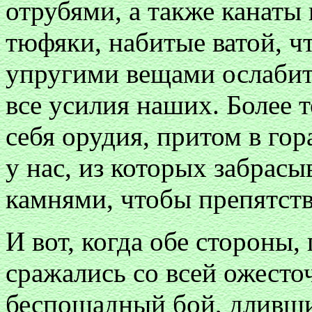
отрубями, а также канаты
тюфяки, набитые ватой, ч
упругими вещами ослабить
все усилия наших. Более т
себя орудия, притом в го
у нас, из которых забрас
камнями, чтобы препятств
И вот, когда обе стороны,
сражались со всей ожесто
беспощадный бой, дливший