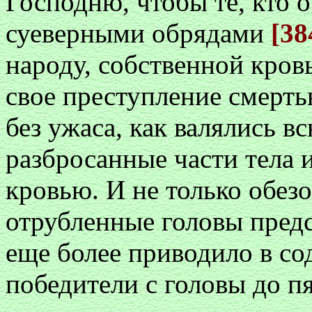
Господню, чтобы те, кто 
суеверными обрядами
[38
народу, собственной кров
свое преступление смерт
без ужаса, как валялись в
разбросанные части тела и
кровью. И не только обез
отрубленные головы предс
еще более приводило в со
победители с головы до п