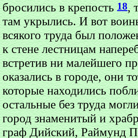
18
бросились в крепость
, 
там укрылись. И вот воин
всякого труда был положе
к стене лестницам напереб
встретив ни малейшего пр
оказались в городе, они 
которые находились побли
остальные без труда могл
город знаменитый и храб
граф Дийский, Раймунд П