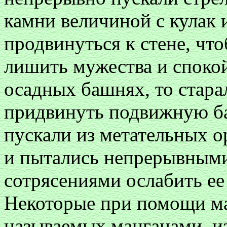
камни величиной с кулак 
продвинуться к стене, что
лишить мужества и спокой
осадных башнях, то стар
придвинуть подвижную б
пускали из метательных о
и пытались непрерывными
сотрясениями ослабить ее 
Некоторые при помощи ма
называемых манганами, и