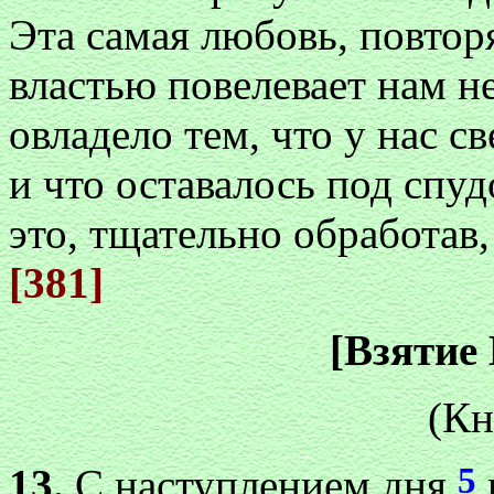
Эта самая любовь, повтор
властью повелевает нам н
овладело тем, что у нас с
и что оставалось под спу
это, тщательно обработав,
[381]
[Взятие
(Кн
5
13.
С наступлением дня