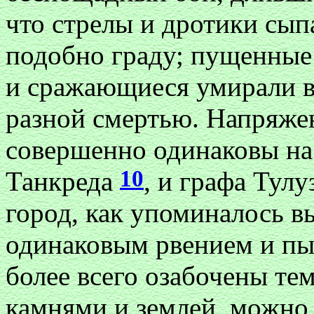
что стрелы и дротики сып
подобно граду; пущенные 
и сражающиеся умирали 
разной смертью. Напряже
совершенно одинаковы на
10
Танкреда
, и графа Тул
город, как упоминалось 
одинаковым рвением и пы
более всего озабочены тем
камнями и землей, можно