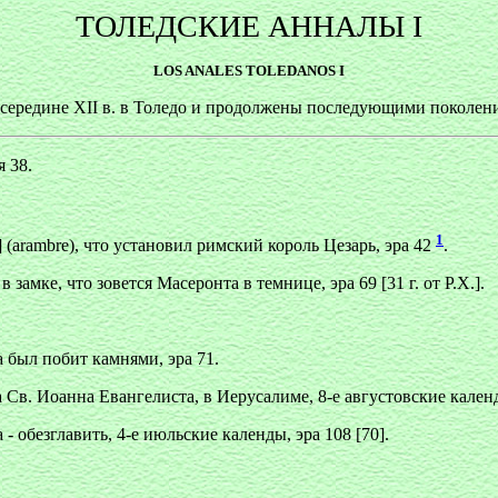
ТОЛЕДСКИЕ АННАЛЫ I
LOS ANALES TOLEDANOS I
 середине XII в. в Толедо и продолжены последующими поколени
 38.
1
 (arambre), что установил римский король Цезарь, эра 42
.
амке, что зовется Масеронта в темнице, эра 69 [31 г. от Р.Х.].
 был побит камнями, эра 71.
 Св. Иоанна Евангелиста, в Иерусалиме, 8-е августовские календы
- обезглавить, 4-е июльские календы, эра 108 [70].