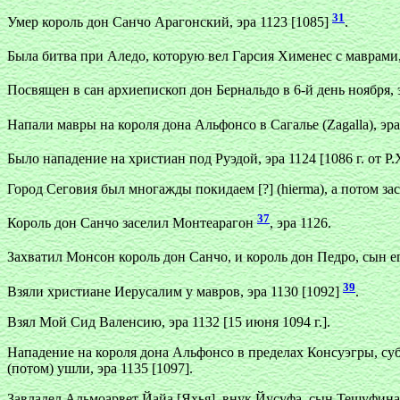
31
Умер король дон Санчо Арагонский, эра 1123 [1085]
.
Была битва при Аледо, которую вел Гарсия Хименес с маврами, э
Посвящен в сан архиепископ дон Бернальдо в 6-й день ноября, эр
Напали мавры на короля дона Альфонсо в Сагалье (Zagalla), эра 
Было нападение на христиан под Руэдой, эра 1124 [1086 г. от Р.
Город Сеговия был многажды покидаем [?] (hierma), а потом засе
37
Король дон Санчо заселил Монтеарагон
, эра 1126.
Захватил Монсон король дон Санчо, и король дон Педро, сын его
39
Взяли христиане Иерусалим у мавров, эра 1130 [1092]
.
Взял Мой Сид Валенсию, эра 1132 [15 июня 1094 г.].
Нападение на короля дона Альфонсо в пределах Консуэгры, субб
(потом) ушли, эра 1135 [1097].
Завладел Альмоарвет Йайа [Яхья], внук Йусуфа, сын Тешуфина, 