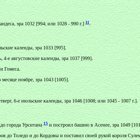
11
деса, эра 1032 [994; или 1028 - 990 г.]
.
ьские календы, эра 1033 [995].
 4-е августовские календы, эра 1037 [999].
и Гомеса.
месяце ноябре, эра 1043 [1005].
верг, 6-е июльские календы, эра 1046 [1008; или 1045 - 1007 г.].
15
 до города Урситана
и построил башню в Асенее, эра 1049 [101
ов до Толедо и до Кордовы и поставил своей рукой короля Сулем