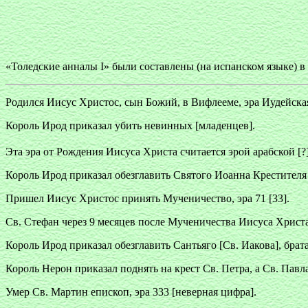
«Толедские анналы I» были составлены (на испанском языке) в
Родился Иисус Христос, сын Божий, в Вифлееме, эра Иудейская
Король Ирод приказал убить невинных [младенцев].
Эта эра от Рождения Иисуса Христа считается эрой арабской [?]
Король Ирод приказал обезглавить Святого Иоанна Крестителя в з
Пришел Иисус Христос принять Мученичество, эра 71 [33].
Св. Стефан через 9 месяцев после Мученичества Иисуса Христа
Король Ирод приказал обезглавить Сантьяго [Св. Иакова], брата
Король Нерон приказал поднять на крест Св. Петра, а Св. Павла 
Умер Св. Мартин епископ, эра 333 [неверная цифра].