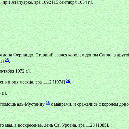
о, при Атапуэрке, эра 1092 [15 сентября 1054 г.].
 дона Фернандо. Старший звался королем доном Санчо, а другой
25
71]
.
ктября 1072 г.].
26
ень июня месяца, эра 1112 [1074]
.
г.].
28
а помощь аль-Мустаину
с маврами, и сражались с королем доно
 мая, в воскресенье, день Св. Урбана, эра 1123 [1085].