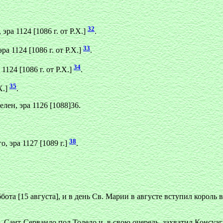
32
ра 1124 [1086 г. от Р.Х.]
.
33
а 1124 [1086 г. от Р.Х.]
.
34
1124 [1086 г. от Р.Х.]
.
35
Х.]
.
лен, эра 1126 [1088]36.
38
, эра 1127 [1089 г.]
.
ота [15 августа], и в день Св. Марии в августе вступил король 
Сант-Сервандо под Толедо и, в свою очередь, захватил Консуэгр