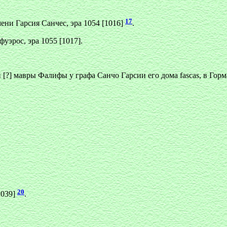
17
ени Гарсия Санчес, эра 1054 [1016]
.
уэрос, эра 1055 [1017].
[?] мавры Фалифы у графа Санчо Гарсии его дома fascas, в Горм
20
1039]
.