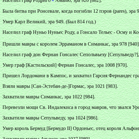
Населил граф Родриго
Амайю, эра 920 [882].
Была битва при Ронсевале, когда погибли 12 пэров (pares), эра 9
Умер Карл Великий, эра 949. (Был 814 год.)
Населил граф Нуньо Нуньес Роду, а Гонсало Тельес - Осму и Ко
Пришли мавры с королем Эрраманом в Симанкас, эра 978 [940
Населил граф дон Фернан Гонсалес Сепольвьеху [Сепульведу?], 
Умер граф [Кастильский] Фернан Гонсалес, эра 1008 [970].
Пришел Лордомани в Кампос, и захватил Гарсия Фернандес граф
Взяли мавры [Сан-Эстебан-де-]Гормас, эра 1021 [983].
Захватили мавры Симанкас, эра 1022 [984].
Перевезли мощи Св. Индалекиса в город мавров, что звался Урс
Захватили мавры Сепульведу, эра 1024 [986].
Умер король Бермуд [Бермудо II] Ордоньес, отец короля Альфонсо 
Захватили мавры Атьенсу, эра 1027 [989].