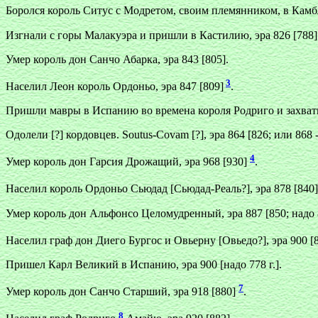
Боролся король Ситус с Модретом, своим племянником, в Камбл
Изгнали с горы Малакуэра и пришли в Кастилию, эра 826 [788]
Умер король дон Санчо Абарка, эра 843 [805].
3
Населил Леон король Ордоньо, эра 847 [809]
.
Пришли мавры в Испанию во времена короля Родриго и захватили
Одолели [?] кордовцев. Soutus-Covam [?], эра 864 [826; или 868 - 8
4
Умер король дон Гарсия Дрожащий, эра 968 [930]
.
Населил король Ордоньо Сьюдад [Сьюдад-Реаль?], эра 878 [840
Умер король дон Альфонсо Целомудренный, эра 887 [850; надо 8
Населил граф дон Диего Бургос и Овьерну [Овьедо?], эра 900 [
Пришел Карл Великий в Испанию, эра 900 [надо 778 г.].
7
Умер король дон Санчо Старший, эра 918 [880]
.
8