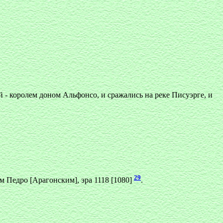
 - королем доном Альфонсо, и сражались на реке Писуэрге, и
29
м Педро [Арагонским], эра 1118 [1080]
.