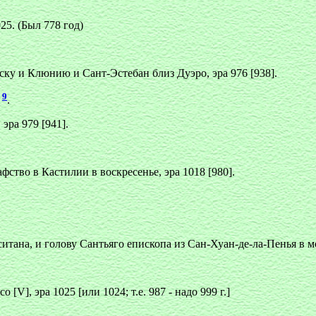
25. (Был 778 год)
ску и Клюнию и Сант-Эстебан близ Дуэро, эра 976 [938].
9
]
.
эра 979 [941].
ство в Кастилии в воскресенье, эра 1018 [980].
итана, и голову Сантьяго епископа из Сан-Хуан-де-ла-Пенья в мо
[V], эра 1025 [или 1024; т.е. 987 - надо 999 г.]