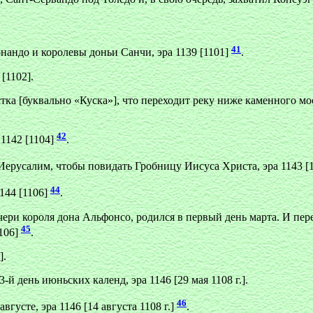
41
рнандо и королевы доньи Санчи, эра 1139 [1101]
.
[1102].
ка [буквально «Куска»], что переходит реку ниже каменного мост
42
1142 [1104]
.
Иерусалим, чтобы повидать Гробницу Иисуса Христа, эра 1143 [
44
144 [1106]
.
ри короля дона Альфонсо, родился в первый день марта. И перед
45
1106]
.
].
й день июньских календ, эра 1146 [29 мая 1108 г.].
46
вгусте, эра 1146 [14 августа 1108 г.]
.