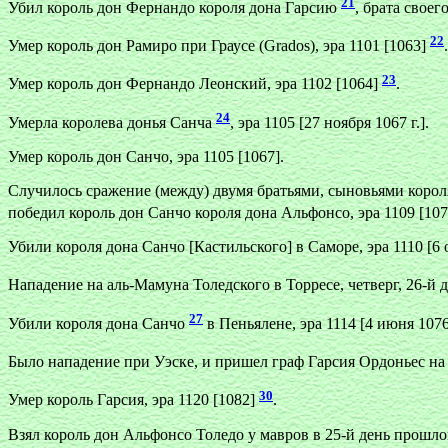
21
Убил король дон Фернандо короля дона Гарсию
, брата своег
22
Умер король дон Рамиро при Граусе (Grados), эра 1101 [1063]
.
23
Умер король дон Фернандо Леонский, эра 1102 [1064]
.
24
Умерла королева донья Санча
, эра 1105 [27 ноября 1067 г.].
Умер король дон Санчо, эра 1105 [1067].
Случилось сражение (между) двумя братьями, сыновьями короля
победил король дон Санчо короля дона Альфонсо, эра 1109 [10
Убили короля дона Санчо [Кастильского] в Саморе, эра 1110 [6 о
Нападение на аль-Мамуна Толедского в Торресе, четверг, 26-й д
27
Убили короля дона Санчо
в Пеньялене, эра 1114 [4 июня 1076 
Было нападение при Уэске, и пришел граф Гарсия Ордоньес н
30
Умер король Гарсия, эра 1120 [1082]
.
Взял король дон Альфонсо Толедо у мавров в 25-й день прошлого