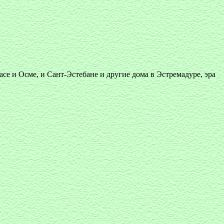
асе и Осме, и Сант-Эстебане и другие дома в Эстремадуре, эра