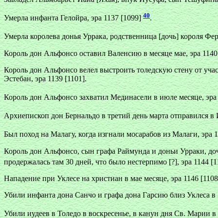
40
Умерла инфанта Гелойра, эра 1137 [1099]
.
Умерла королева донья Уррака, родственница [дочь] короля Фе
Король дон Альфонсо оставил Валенсию в месяце мае, эра 1140 
Король дон Альфонсо велел выстроить толедскую стену от участ
Эстебан, эра 1139 [1101].
Король дон Альфонсо захватил Мединасели в июле месяце, эра 
Архиепископ дон Бернальдо в третий день марта отправился в 
Был поход на Малагу, когда изгнали мосарабов из Малаги, эра 1
Король дон Альфонсо, сын графа Раймунда и доньи Урраки, доче
продержалась там 30 дней, что было нестерпимо [?], эра 1144 [
Нападение при Уклесе на христиан в мае месяце, эра 1146 [1108
Убили инфанта дона Санчо и графа дона Гарсию близ Уклеса в 3-
Убили иудеев в Толедо в воскресенье, в канун дня Св. Марии в а