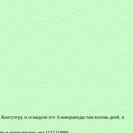
в Консуэгру, и осаждали его Альморавиды там восемь дней, и
у в июне месяце, эра 1137 [1099].