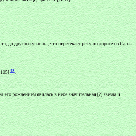
а, до другого участка, что пересекает реку по дороге из Сант-
43
1105]
.
 его рождением явилась в небе значительная [?] звезда и