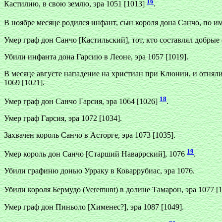
16
Кастилию, в свою землю, эра 1051 [1013]
.
В ноябре месяце родился инфант, сын короля дона Санчо, по им
Умер граф дон Санчо [Кастильский], тот, кто составлял добрые ф
Убили инфанта дона Гарсию в Леоне, эра 1057 [1019].
В месяце августе нападение на христиан при Клюнии, и отняли 
1069 [1021].
18
Умер граф дон Санчо Гарсия, эра 1064 [1026]
.
Умер граф Гарсия, эра 1072 [1034].
Захвачен король Санчо в Асторге, эра 1073 [1035].
19
Умер король дон Санчо [Старший Наваррский], 1076
.
Убили графиню донью Урраку в Коваррубиас, эра 1076.
Убили короля Бермудо (Veremunt) в долине Тамарон, эра 1077 [
Умер граф дон Пиньоло [Хименес?], эра 1087 [1049].