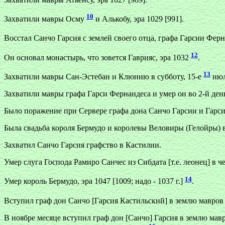
10
Захватили мавры Осму
и Алькобу, эра 1029 [991].
Восстал Санчо Гарсия с землей своего отца, графа Гарсии Фернан
12
Он основал монастырь, что зовется Гаврияс, эра 1032
.
13
Захватили мавры Сан-Эстебан и Клюнию в субботу, 15-е
июл
Захватили мавры графа Гарси Фернандеса и умер он во 2-й день,
Было поражение при Сервере графа дона Санчо Гарсии и Гарси
Была свадьба короля Бермудо и королевы Веловиры (Гелойры) в 
Захватил Санчо Гарсия графство в Кастилии.
Умер слуга Господа Рамиро Санчес из Сибдата [т.е. леонец] в чет
14
Умер король Бермудо, эра 1047 [1009; надо - 1037 г.]
.
Вступил граф дон Санчо [Гарсия Кастильский] в землю мавров
В ноябре месяце вступил граф дон [Санчо] Гарсия в землю мавр