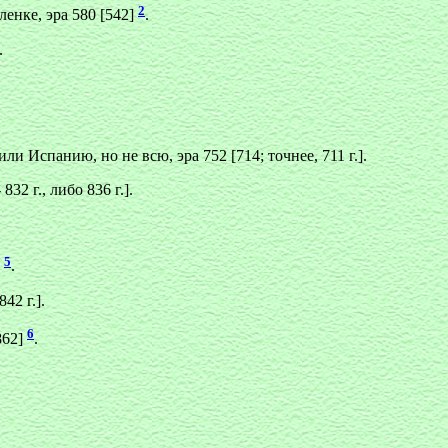
2
енке, эра 580 [542]
.
.
 Испанию, но не всю, эра 752 [714; точнее, 711 г.].
32 г., либо 836 г.].
5
]
.
42 г.].
6
862]
.