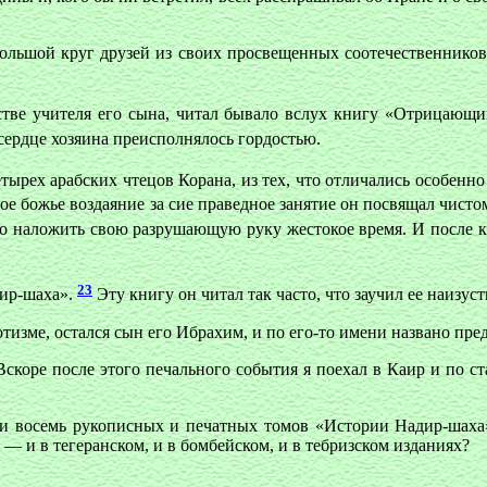
льшой круг друзей из своих просвещенных соотечественников, 
стве учителя его сына, читал бывало вслух книгу «Отрицающ
сердце хозяина преисполнялось гордостью.
ырех арабских чтецов Корана, из тех, что отличались особенно 
е божье воздаяние за сие праведное занятие он посвящал чист
гло наложить свою разрушающую руку жестокое время. И после 
23
дир-шаха».
Эту книгу он читал так часто, что заучил ее наизуст
отизме, остался сын его Ибрахим, и по его-то имени названо пр
скоре после этого печального события я поехал в Каир и по ст
или восемь рукописных и печатных томов «Истории Надир-шаха
 и в тегеранском, и в бомбейском, и в тебризском изданиях?