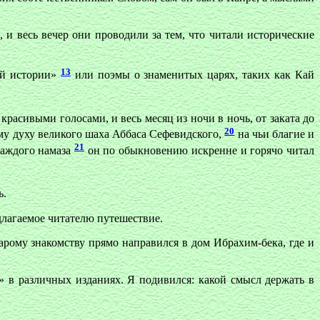
и весь вечер они проводили за тем, что читали исторические
13
ий истории»
или поэмы о знаменитых царях, таких как Кай
красивыми голосами, и весь месяц из ночи в ночь, от заката до
20
ому духу великого шаха Аббаса Сефевидского,
на чьи благие и
21
каждого намаза
он по обыкновению искренне и горячо читал
ь.
едлагаемое читателю путешествие.
арому знакомству прямо направился в дом Ибрахим-бека, где и
» в различных изданиях. Я подивился: какой смысл держать в