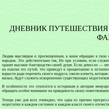
ДНЕВНИК ПУТЕШЕСТВИЯ 
ФА
Людям мыслящим и просвещенным, к коим обращаю я свои сло
народов. Это действительно так, Но при условии, если служ
хранят высокое благородство своей души. Если девиз их — лю
на поиски тех путей, что приведут к процветанию и истинном
корысти ради порочить своего недруга; ежели клевету, котора
малых, будут служить искоренению существующих недостатков
В особенности это относится к историкам и авторам мемуар
обращать особое внимание на правдивость своих повествовани
Теперь уже для всех очевидно, что одна из причин прогрес
недостатки в каждом сословии и каждом классе своего отечеств