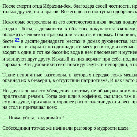
После смерти отца Ибрахим-бек, благодаря своей честности, 
только друзей, но и врагов. Все его дела и поступки одобряли
Некоторые острословы из его соотечественников, желая подшу
солдаты босы, а должности в областях покупаются взятками
обложить человека штрафом или засадить в тюрьму. Говорили, 
27
бесте
в десяти-двенадцати местах: в домах духовенства, и
освещены и закрыты по одиннадцати месяцев в году, а осенью
входят в один и тот же бассейн; вода в нем плесневеет и мутн
и завидуют друг другу. Каждый из них держит при себе, под в
горожан. Эти духовники сеют повсюду смуты и непорядки, а по
Такие неприятные разговоры, в которых нередко ложь мешала
обвинял их в безверии, в отсутствии патриотизма. И как часто
Но друзья знали его убеждения, поэтому не обращали внимани
приятными речами. Тогда они шли в кофейню, садились там и,
ему по душе, приходил в хорошее расположение духа и весь пр
на стол и приглашал всех:
— Пожалуйста, закуривайте!
Собеседники тотчас же начинали разговор о мудрости шаха: