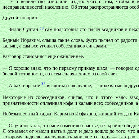
— Его величество изволили издать указ о том, чтобы в 
несправедливостей населению. Об этом распространяются ос
Другой говорил:
30
— Зилли Султан
сам подготовил сто тысяч всадников и пех
Бедный Ибрахим, слыша такие слова, будто пьянел от радости 
кальян, а сам все угощал собеседников сигарами.
Разговор становился еще оживленнее.
— Я хорошо знаю, что по первому приказу шаха, — говорил о
боевой готовности, со всем снаряжением за свой счет.
33
— А бахтиарские
всадники еще лучше, — подхватывал другой
Некоторые из собеседников, считая, что и этого мало, з
признательности оплачивал кофе и кальян всех собеседников, а 
Небезызвестный хаджи Карим из Исфахана, живший тогда в Каи
— Случилось так, что мне изменило счастье, и я крайне обедн
Я отказался от мысли взять в долг, и дело дошло до того, что 
которому надоело выслушивать мои «не сегодня — завтра», п