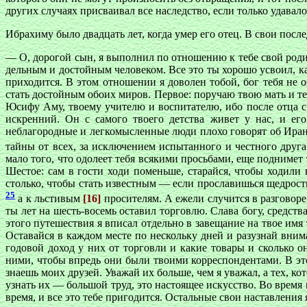
других случаях присваивал все наследство, если только удавал
Ибрахиму было двадцать лет, когда умер его отец. В свои после
— О, дорогой сын, я выполнил по отношению к тебе свой роди
дельным и достойным человеком. Все это ты хорошо усвоил, ка
приходится. В этом отношении я доволен тобой, бог тебя не о
стать достойным обоих миров. Первое: поручаю твою мать и те
Юсифу Аму, твоему учителю и воспитателю, ибо после отца с
искренний. Он с самого твоего детства живет у нас, и ег
неблагородные и легкомысленные люди плохо говорят об Иране.
тайны от всех, за исключением испытанного и честного друга
мало того, что одолеет тебя всякими просьбами, еще поднимет
Шестое: сам в гости ходи поменьше, старайся, чтобы ходили
столько, чтобы стать известным — если прославишься щедрость
25
а к льстивым
[16]
просителям. А ежели случится в разговоре
ты лет на шесть-восемь оставил торговлю. Слава богу, средств
этого путешествия я вписал отдельно в завещание на твое имя
Оставайся в каждом месте по нескольку дней и разузнай внима
годовой доход у них от торговли и какие товары и сколько о
ними, чтобы впредь они были твоими корреспондентами. В это
знаешь моих друзей. Уважай их больше, чем я уважал, а тех, к
узнать их — большой труд, это настоящее искусство. Во время
время, и все это тебе пригодится. Остальные свои наставления 