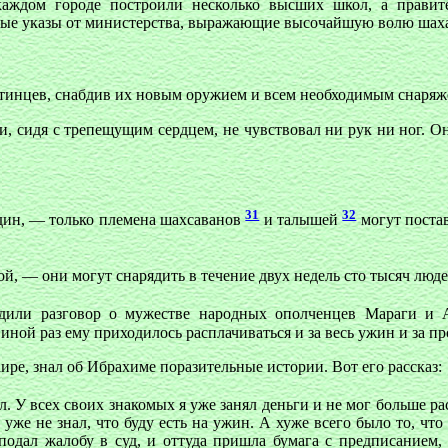
каждом городе построили несколько высших школ, а правит
обые указы от министерства, выражающие высочайшую волю шах
отинцев, снабдив их новым оружием и всем необходимым снаряж
и, сидя с трепещущим сердцем, не чувствовал ни рук ни ног. О
31
32
дин, — только племена шахсаванов
и талышей
могут постав
, — они могут снарядить в течение двух недель сто тысяч люде
аводили разговор о мужестве народных ополченцев Мараги и
иной раз ему приходилось расплачиваться и за весь ужин и за пр
ре, знал об Ибрахиме поразительные истории. Вот его рассказ:
ел. У всех своих знакомых я уже занял деньги и не мог больше 
я уже не знал, что буду есть на ужин. А хуже всего было то, что
одал жалобу в суд, и оттуда пришла бумага с предписанием, 