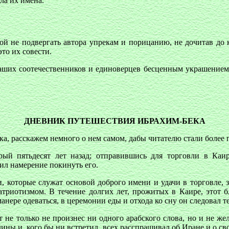
ла их имена.
й не подвергать автора упрекам и порицанию, не дочитав до к
то их совести.
наших соотечественников и единоверцев бесценным украшением
ДНЕВНИК ПУТЕШЕСТВИЯ ИБРАХИМ-БЕКА
, расскажем немного о нем самом, дабы читателю стали более по
ый пятьдесят лет назад; отправившись для торговли в Каир
вил намерение покинуть его.
, которые служат основой доброго имени и удачи в торговле, з
триотизмом. В течение долгих лет, прожитых в Каире, этот 
нере одеваться, в церемонии еды и отхода ко сну он следовал т
т не только не произнес ни одного арабского слова, но и не ж
дины и, кого бы ни встретил, всех расспрашивал об Иране и о св