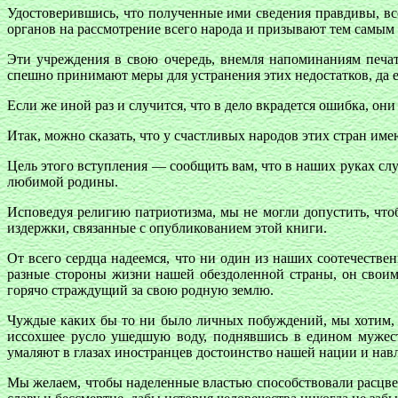
Удостоверившись, что полученные ими сведения правдивы, в
органов на рассмотрение всего народа и призывают тем самым
Эти учреждения в свою очередь, внемля напоминаниям печат
спешно принимают меры для устранения этих недостатков, да 
Если же иной раз и случится, что в дело вкрадется ошибка, о
Итак, можно сказать, что у счастливых народов этих стран име
Цель этого вступления — сообщить вам, что в наших руках сл
любимой родины.
Исповедуя религию патриотизма, мы не могли допустить, что
издержки, связанные с опубликованием этой книги.
От всего сердца надеемся, что ни один из наших соотечестве
разные стороны жизни нашей обездоленной страны, он своими
горячо страждущий за свою родную землю.
Чуждые каких бы то ни было личных побуждений, мы хотим, ч
иссохшее русло ушедшую воду, поднявшись в едином мужест
умаляют в глазах иностранцев достоинство нашей нации и нав
Мы желаем, чтобы наделенные властью способствовали расцвет