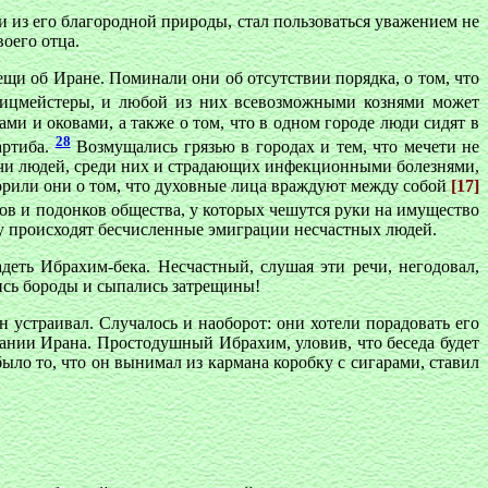
 из его благородной природы, стал пользоваться уважением не
воего отца.
щи об Иране. Поминали они об отсутствии порядка, о том, что
ицмейстеры, и любой из них всевозможными кознями может
ми и оковами, а также о том, что в одном городе люди сидят в
28
артиба.
Возмущались грязью в городах и тем, что мечети не
сячи людей, среди них и страдающих инфекционными болезнями,
оворили они о том, что духовные лица враждуют между собой
[17]
ов и подонков общества, у которых чешутся руки на имущество
му происходят бесчисленные эмиграции несчастных людей.
деть Ибрахим-бека. Несчастный, слушая эти речи, негодовал,
лись бороды и сыпались затрещины!
 устраивал. Случалось и наоборот: они хотели порадовать его
тании Ирана. Простодушный Ибрахим, уловив, что беседа будет
ыло то, что он вынимал из кармана коробку с сигарами, ставил