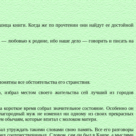
онца книги. Когда же по прочтении они найдут ее достойной
 — любовью к родине, ибо наше дело — говорить и писать на
нятны все обстоятельства его странствия.
, избрал местом своего жительства сей лучший из городов
а короткое время собрал значительное состояние. Особенно он
благородный муж не изменил ни одному из своих прекрасных
ем обычаям, которые впитал с молоком матери.
елал утруждать такими словами свою память. Все его разговоры
оих соотечественниках. Словом, сам он был в Каире, а мыслями