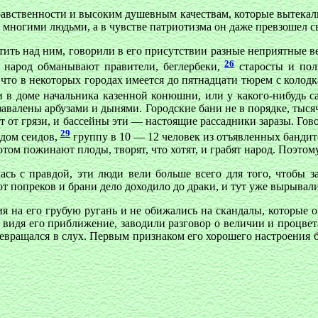
нравственности и высоким душевным качествам, которые вытекали
сь многими людьми, а в чувстве патриотизма он даже превзошел с
тить над ним, говорили в его присутствии разные неприятные ве
26
; народ обманывают правители, беглербеки,
старосты и пол
что в некоторых городах имеется до пятнадцати тюрем с колодка
ли в доме начальника казенной конюшни, или у какого-нибудь с
 завалены арбузами и дынями. Городские бани не в порядке, ты
еет от грязи, и бассейны эти — настоящие рассадники заразы. Г
29
идом сеидов,
группу в 10 — 12 человек из отъявленных бандит
том пожинают плоды, творят, что хотят, и грабят народ. Поэто
сь с правдой, эти люди вели больше всего для того, чтобы за
 от попреков и брани дело доходило до драки, и тут уже вырыва
я на его грубую ругань и не обижались на скандалы, которые он
 видя его приближение, заводили разговор о величии и процве
евращался в слух. Первым признаком его хорошего настроения б