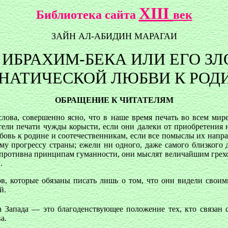
XIII
Библиотека сайта
век
ЗАЙН АЛ-АБИДИН МАРАГАИ
ИБРАХИМ-БЕКА ИЛИ ЕГО З
НАТИЧЕСКОЙ ЛЮБВИ К РОД
ОБРАЩЕНИЕ К ЧИТАТЕЛЯМ
ва, совершенно ясно, что в наше время печать во всем мире 
ители печати чужды корысти, если они далеки от приобретения 
бовь к родине и соотечественникам, если все помыслы их напра
у прогрессу страны; ежели ни одного, даже самого близкого д
я противна принципам гуманности, они мыслят величайшим грехом
.
ов, которые обязаны писать лишь о том, что они видели свои
й.
са Запада — это благоденствующее положение тех, кто связан
а.