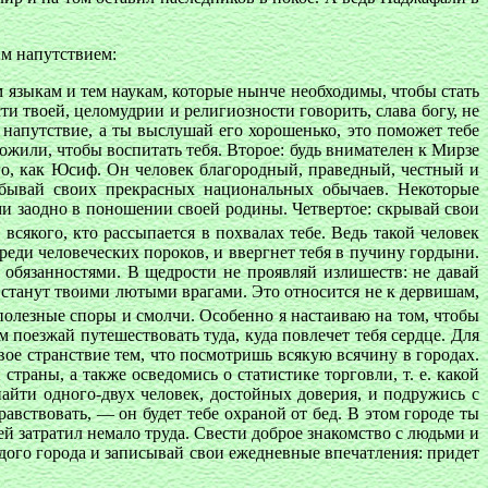
им напутствием:
 языкам и тем наукам, которые нынче необходимы, чтобы стать
и твоей, целомудрии и религиозности говорить, слава богу, не
е напутствие, а ты выслушай его хорошенько, это поможет тебе
ожили, чтобы воспитать тебя. Второе: будь внимателен к Мирзе
го, как Юсиф. Он человек благородный, праведный, честный и
забывай своих прекрасных национальных обычаев. Некоторые
ими заодно в поношении своей родины. Четвертое: скрывай свои
 всякого, кто рассыпается в похвалах тебе. Ведь такой человек
реди человеческих пороков, и ввергнет тебя в пучину гордыни.
 обязанностями. В щедрости не проявляй излишеств: не давай
и станут твоими лютыми врагами. Это относится не к дервишам,
сполезные споры и смолчи. Особенно я настаиваю на том, чтобы
м поезжай путешествовать туда, куда повлечет тебя сердце. Для
вое странствие тем, что посмотришь всякую всячину в городах.
траны, а также осведомись о статистике торговли, т. е. какой
найти одного-двух человек, достойных доверия, и подружись с
вствовать, — он будет тебе охраной от бед. В этом городе ты
ей затратил немало труда. Свести доброе знакомство с людьми и
ждого города и записывай свои ежедневные впечатления: придет