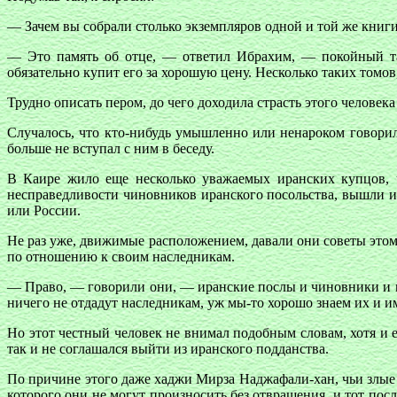
— Зачем вы собрали столько экземпляров одной и той же книг
— Это память об отце, — ответил Ибрахим, — покойный так
обязательно купит его за хорошую цену. Несколько таких томов
Трудно описать пером, до чего доходила страсть этого человека
Случалось, что кто-нибудь умышленно или ненароком говорил
больше не вступал с ним в беседу.
В Каире жило еще несколько уважаемых иранских купцов, ч
несправедливости чиновников иранского посольства, вышли и
или России.
Не раз уже, движимые расположением, давали они советы этому
по отношению к своим наследникам.
— Право, — говорили они, — иранские послы и чиновники и 
ничего не отдадут наследникам, уж мы-то хорошо знаем их и 
Но этот честный человек не внимал подобным словам, хотя и 
так и не соглашался выйти из иранского подданства.
По причине этого даже хаджи Мирза Наджафали-хан, чьи злые 
которого они не могут произносить без отвращения, и тот посл