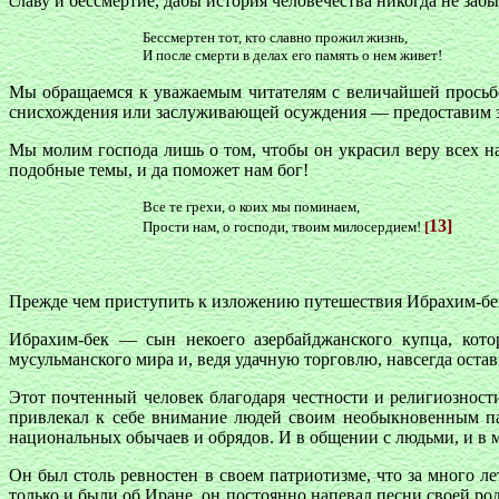
славу и бессмертие, дабы история человечества никогда не забы
Бессмертен тот, кто славно прожил жизнь,
И после смерти в делах его память о нем живет!
Мы обращаемся к уважаемым читателям с величайшей просьбо
снисхождения или заслуживающей осуждения — предоставим э
Мы молим господа лишь о том, чтобы он украсил веру всех 
подобные темы, и да поможет нам бог!
Все те грехи, о коих мы поминаем,
13]
Прости нам, о господи, твоим милосердием!
[
Прежде чем приступить к изложению путешествия Ибрахим-бека
Ибрахим-бек — сын некоего азербайджанского купца, котор
мусульманского мира и, ведя удачную торговлю, навсегда оста
Этот почтенный человек благодаря честности и религиозности
привлекал к себе внимание людей своим необыкновенным па
национальных обычаев и обрядов. И в общении с людьми, и в ма
Он был столь ревностен в своем патриотизме, что за много ле
только и были об Иране, он постоянно напевал песни своей ро