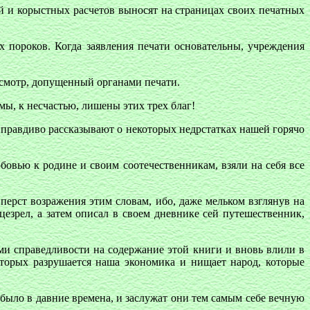
 и корыстных расчетов выносят на страницах своих печатных
 пороков. Когда заявления печати основательны, учреждения
досмотр, допущенный органами печати.
мы, к несчастью, лишены этих трех благ!
 правдиво рассказывают о некоторых недрстатках нашей горячо
овью к родине и своим соотечественникам, взяли на себя все
перст возражения этим словам, ибо, даже мельком взглянув на
езрел, а затем описал в своем дневнике сей путешественник,
ми справедливости на содержание этой книги и вновь влили в
торых разрушается наша экономика и нищает народ, которые
было в давние времена, и заслужат они тем самым себе вечную