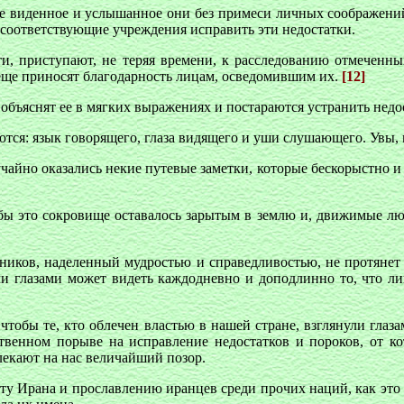
се виденное и услышанное они без примеси личных соображений
 соответствующие учреждения исправить эти недостатки.
и, приступают, не теряя времени, к расследованию отмеченных
еще приносят благодарность лицам, осведомившим их.
[12]
ни объяснят ее в мягких выражениях и постараются устранить не
ются: язык говорящего, глаза видящего и уши слушающего. Увы, 
учайно оказались некие путевые заметки, которые бескорыстно и
бы это сокровище оставалось зарытым в землю и, движимые люб
нников, наделенный мудростью и справедливостью, не протянет 
 глазами может видеть каждодневно и доподлинно то, что лиц
тобы те, кто облечен властью в нашей стране, взглянули глаза
венном порыве на исправление недостатков и пороков, от ко
лекают на нас величайший позор.
у Ирана и прославлению иранцев среди прочих наций, как это 