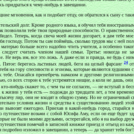
ось придраться к чему-нибудь в завещании.
дние мгновения, как и подобает отцу, он обратился к сыну с так
тельский долг. Кроме родного языка, я обучил тебя иностранным
к позволили тебе твои природные способности. О нравственност
бидел. Теперь, когда свеча моей жизни догорает, я дам тебе мо
бя господу. Потом ты сам поймёшь, сколько трудов мы с ней пол
 матерью больше всего надобно чтить учителя, а особенно тако
о следует считать членом нашей семьи. Третье: никогда не 
 Не верь им, все это ложь. А даже если и правда, не будь с н
24
. Пятое: берегись льстивых людей, беги на целый фарсанг
от
 тебя на гору спесивости и эгоизма, которые являются худшими с
 к тебе. Опасайся пренебречь намазом и другими религиозными
ю, со всех сторон к тебе устремятся нищие, а коли не дашь, он
 кто-нибудь скажет то, с чем ты не согласен, — не вступай в бе
а к жизни у тебя есть — подожди до тридцати лет, а тем времене
 тысячу лир, они не входят в общую сумму. Но не ограничивай с
тельно условия жизни и средства к существованию людей этой с
ни вывозят ежегодно. Приехав в какой-нибудь город, старайся 
 путешествие возьми с собой Юсифа Аму, если он еще будет здра
оторые не были моими друзьями, остерегайся, ибо я на выбор друз
 путешествия помечай в записной книжке приезд и отъезд из ка
я подробно изложил в завещании, а теперь — да хранит тебя бог!