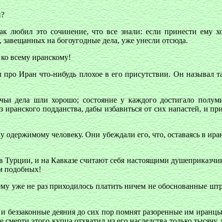
и?
 любил это сочинение, что все знали: если принести ему х
, завещанных на богоугодные дела, уже унесли отсюда.
 ко всему иранскому!
 про Иран что-нибудь плохое в его присутствии. Он называл 
ьи дела шли хорошо; состояние у каждого достигало полуми
з иранского подданства, дабы избавиться от сих напастей, и п
 одержимому человеку. Они убеждали его, что, оставаясь в ира
в Турции, и на Кавказе считают себя настоящими душеприказч
им подобных!
ему уже не раз приходилось платить ничем не обоснованные штр
и беззаконные деяния до сих пор помнят разоренные им иранцы
е смерти этого купца отхватил из его наследства только тысячу