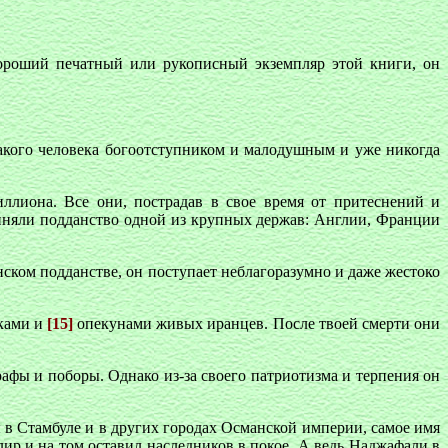
ороший печатный или рукописный экземпляр этой книги, он
такого человека богоотступником и малодушным и уже никогда
ллиона. Все они, пострадав в свое время от притеснений и
риняли подданство одной из крупных держав: Англии, Франции
нском подданстве, он поступает неблагоразумно и даже жестоко
иками и
[15]
опекунами живых иранцев. После твоей смерти они
афы и поборы. Однако из-за своего патриотизма и терпения он
 в Стамбуле и в других городах Османской империи, самое имя
 лир и на том оставил наследников в покое. А ведь Наджафали в