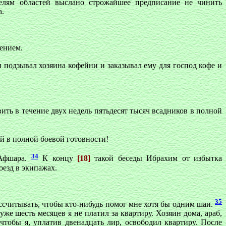
елям областей выслано строжайшее предписание не чинить
а.
ением.
н подзывал хозяина кофейни и заказывал ему для господ кофе и
ить в течение двух недель пятьдесят тысяч всадников в полной
й в полной боевой готовности!
34
 Афшара.
К концу
[18]
такой беседы Ибрахим от избытка
оезд в экипажах.
35
рассчитывать, чтобы кто-нибудь помог мне хотя бы одним шаи.
 уже шесть месяцев я не платил за квартиру. Хозяин дома, араб,
чтобы я, уплатив двенадцать лир, освободил квартиру. После