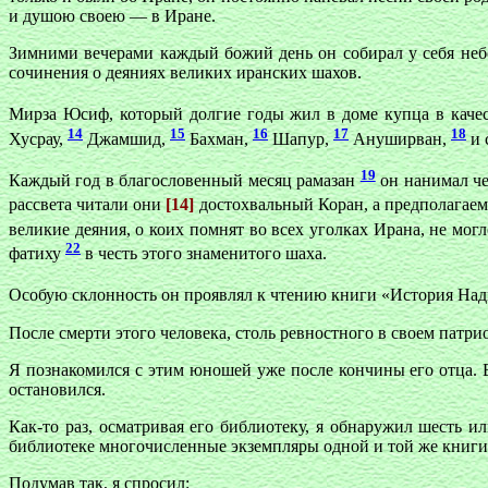
и душою своею — в Иране.
Зимними вечерами каждый божий день он собирал у себя небо
сочинения о деяниях великих иранских шахов.
Мирза Юсиф, который долгие годы жил в доме купца в каче
14
15
16
17
18
Хусрау,
Джамшид,
Бахман,
Шапур,
Ануширван,
и 
19
Каждый год в благословенный месяц рамазан
он нанимал чет
рассвета читали они
[14]
достохвальный Коран, а предполагаемо
великие деяния, о коих помнят во всех уголках Ирана, не мо
22
фатиху
в честь этого знаменитого шаха.
Особую склонность он проявлял к чтению книги «История На
После смерти этого человека, столь ревностного в своем патри
Я познакомился с этим юношей уже после кончины его отца. В
остановился.
Как-то раз, осматривая его библиотеку, я обнаружил шесть 
библиотеке многочисленные экземпляры одной и той же книги —
Подумав так, я спросил: