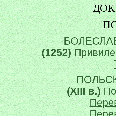
ДОК
П
БОЛЕСЛА
(1252)
Привиле
ПОЛЬС
(ХIII в.)
По
Перев
Перев