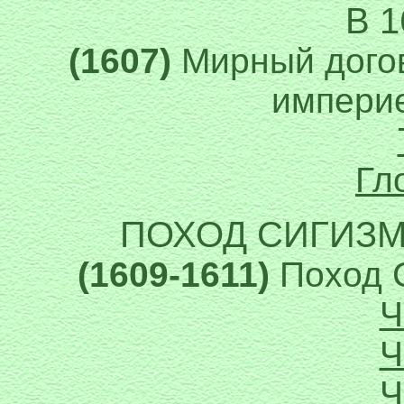
В 1
(1607)
Мирный дого
империе
Гл
ПОХОД СИГИЗМУ
(1609-1611)
Поход С
Ч
Ч
Ч