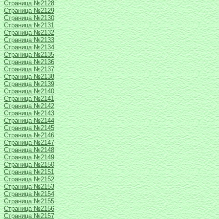
Страница №2128
Страница №2129
Страница №2130
Страница №2131
Страница №2132
Страница №2133
Страница №2134
Страница №2135
Страница №2136
Страница №2137
Страница №2138
Страница №2139
Страница №2140
Страница №2141
Страница №2142
Страница №2143
Страница №2144
Страница №2145
Страница №2146
Страница №2147
Страница №2148
Страница №2149
Страница №2150
Страница №2151
Страница №2152
Страница №2153
Страница №2154
Страница №2155
Страница №2156
Страница №2157