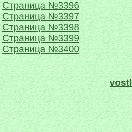
Страница №3396
Страница №3397
Страница №3398
Страница №3399
Страница №3400
vostl