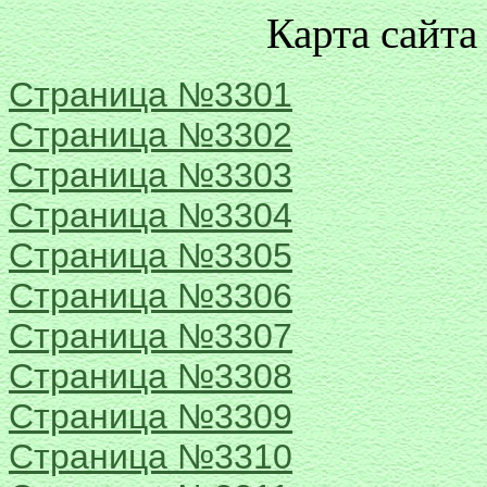
Карта сайт
Страница №3301
Страница №3302
Страница №3303
Страница №3304
Страница №3305
Страница №3306
Страница №3307
Страница №3308
Страница №3309
Страница №3310