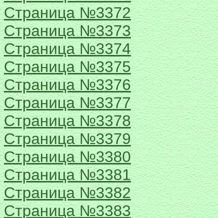
Страница №3372
Страница №3373
Страница №3374
Страница №3375
Страница №3376
Страница №3377
Страница №3378
Страница №3379
Страница №3380
Страница №3381
Страница №3382
Страница №3383