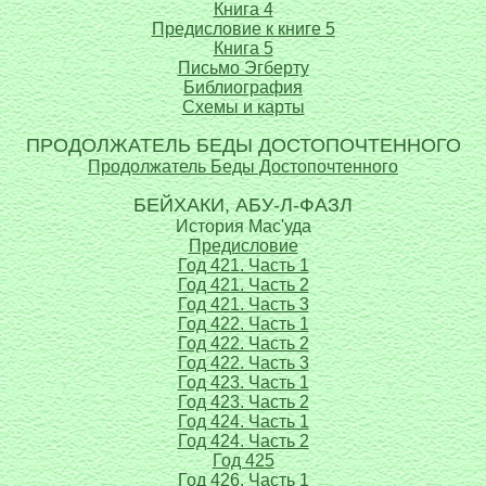
Книга 4
Предисловие к книге 5
Книга 5
Письмо Эгберту
Библиография
Схемы и карты
ПРОДОЛЖАТЕЛЬ БЕДЫ ДОСТОПОЧТЕННОГО
Продолжатель Беды Достопочтенного
БЕЙХАКИ, АБУ-Л-ФАЗЛ
История Мас'уда
Предисловие
Год 421. Часть 1
Год 421. Часть 2
Год 421. Часть 3
Год 422. Часть 1
Год 422. Часть 2
Год 422. Часть 3
Год 423. Часть 1
Год 423. Часть 2
Год 424. Часть 1
Год 424. Часть 2
Год 425
Год 426. Часть 1