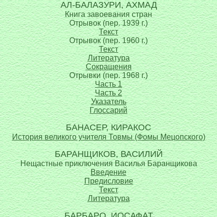
АЛ-БАЛАЗУРИ, АХМАД
Книга завоевания стран
Отрывок (пер. 1939 г.)
Текст
Отрывок (пер. 1960 г.)
Текст
Литература
Сокращения
Отрывки (пер. 1968 г.)
Часть 1
Часть 2
Указатель
Глоссарий
БАНАСЕР, КИРАКОС
История великого учителя Товмы (Фомы Мецопского)
БАРАНЩИКОВ, ВАСИЛИЙ
Нещастные приключения Василья Баранщикова
Введение
Предисловие
Текст
Литература
БАРБАРО, ИОСАФАТ