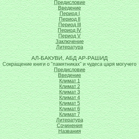
Предисловие
Введение
Период I
Период II
Период III
Период IV
Период V
Заключение
Литература
АЛ-БАКУВИ, АБД АР-РАШИД
Сокращение книги о "памятниках" и чудеса царя могучего
Предисловие
Введение
Климат 1
Климат 2
Климат 3
Климат 4
Климат 5
Климат 6
Климат 7
Литература
Сочинения
Названия