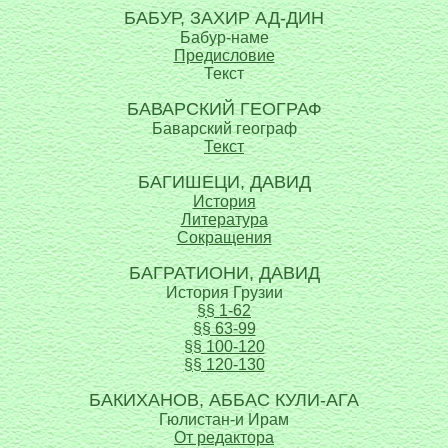
БАБУР, ЗАХИР АД-ДИН
Бабур-наме
Предисловие
Текст
БАВАРСКИЙ ГЕОГРАФ
Баварский географ
Текст
БАГИШЕЦИ, ДАВИД
История
Литература
Сокращения
БАГРАТИОНИ, ДАВИД
История Грузии
§§ 1-62
§§ 63-99
§§ 100-120
§§ 120-130
БАКИХАНОВ, АББАС КУЛИ-АГА
Гюлистан-и Ирам
От редактора