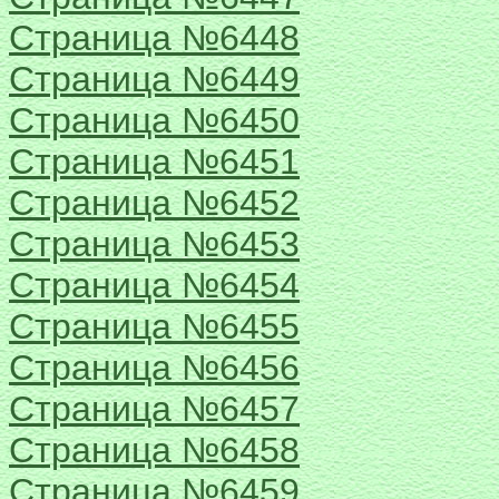
Страница №6448
Страница №6449
Страница №6450
Страница №6451
Страница №6452
Страница №6453
Страница №6454
Страница №6455
Страница №6456
Страница №6457
Страница №6458
Страница №6459