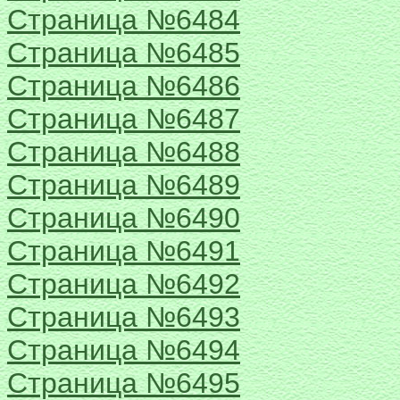
Страница №6484
Страница №6485
Страница №6486
Страница №6487
Страница №6488
Страница №6489
Страница №6490
Страница №6491
Страница №6492
Страница №6493
Страница №6494
Страница №6495