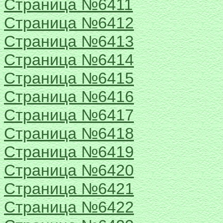
Страница №6411
Страница №6412
Страница №6413
Страница №6414
Страница №6415
Страница №6416
Страница №6417
Страница №6418
Страница №6419
Страница №6420
Страница №6421
Страница №6422