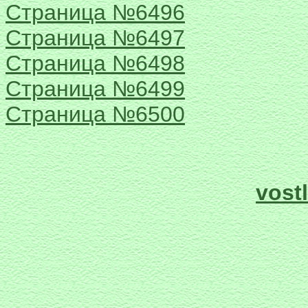
Страница №6496
Страница №6497
Страница №6498
Страница №6499
Страница №6500
vostl