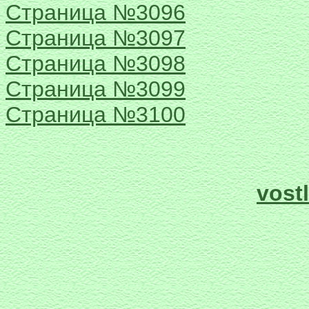
Страница №3096
Страница №3097
Страница №3098
Страница №3099
Страница №3100
vostl