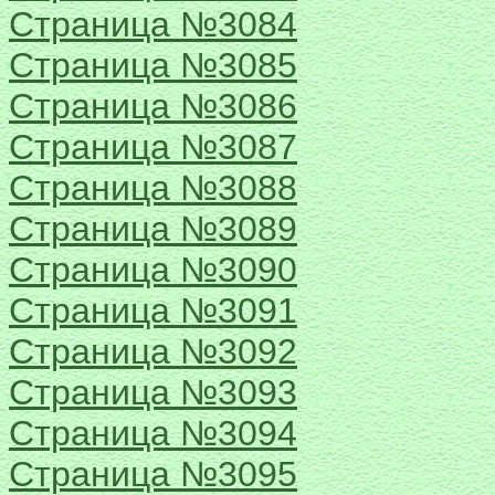
Страница №3084
Страница №3085
Страница №3086
Страница №3087
Страница №3088
Страница №3089
Страница №3090
Страница №3091
Страница №3092
Страница №3093
Страница №3094
Страница №3095